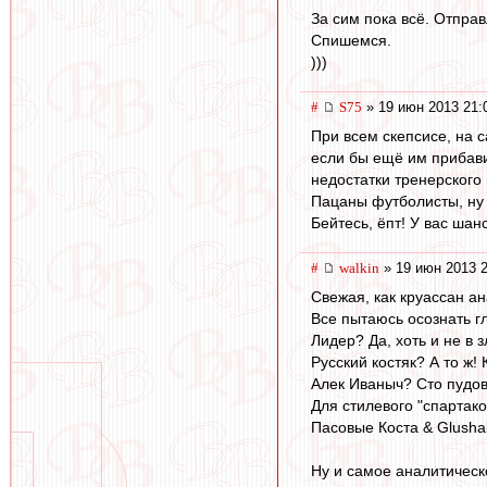
За сим пока всё. Отправ
Спишемся.
)))
#
S75
» 19 июн 2013 21:
При всем скепсисе, на с
если бы ещё им прибави
недостатки тренерского 
Пацаны футболисты, ну 
Бейтесь, ёпт! У вас шан
#
walkin
» 19 июн 2013 2
Свежая, как круассан ан
Все пытаюсь осознать г
Лидер? Да, хоть и не в 
Русский костяк? А то ж!
Алек Иваныч? Сто пудов
Для стилевого "спартако
Пасовые Коста & Glusha
Ну и самое аналитическ