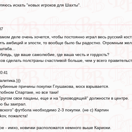
ляюсь искать "новых игроков для Шахты".
07
амом деле очень хочется, чтобы постоянно играл весь русский кост
ть амбиций и злости, то вообще было бы радостно. Огромным жел
штаба...
блядь, где ваше самолюбие, где ваша честь и гордость?
сов сделать полстраны счастливой больше, чем у всего правительств
0:41
алитика.)))
лубинные причины покупки Глушакова, моск взрывается.
злобном Спартаке, но все таки!
 Кругом свои пацаны, еще и на "руководящей" должности в центре.
о бы заиграл.
вского" футбола необходимо 2-3 покупки. (не с) Карпин
kov, пожалста!
ое - имхо, новички расположатся немного выше Кариоки.