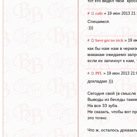
тот кто видел твои "крос
#
cafir
» 19 июн 2013 21:
Спешимся.
:)))
#
have got no nick
» 19 и
как бы нам нам в черкиз
макакам ожидаемо запрет
если их запихнут к нам,
#
PFL
» 19 июн 2013 21:
докладаю )))
Сегодня свой (в смысле
Выводы из беседы такие
На все 33 зуба.
Не сказать, чтобы вот п
это точно.
Что ж, осталось доказат