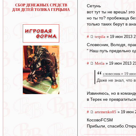
СБОР ДЕНЕЖНЫХ СРЕДСТВ
Сетунь
ДЛЯ ДЕТЕЙ ТОЛИКА ГЕРЦЫНА
вот тут ты не врешь! это
но ты то? пробежаца без
только таких берут в ана
#
terpila
» 19 июн 2013 2
Словесник, Володя, пра
" Наш путь предельно од
#
Metla
» 19 июн 2013 2
словесник » 19 ию
Даже не знал, что
Извиняюсь, но в команде
в Терек не превратиться
#
artemenko05
» 19 июн 
КосовоFCSМ
Прибыли, спасибо.Откры