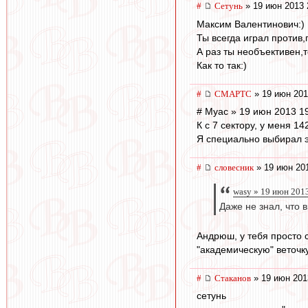
#
Сетунь
» 19 июн 2013 
Максим Валентинович:)
Ты всегда играл против
А раз ты необъективен,
Как то так:)
#
СМАРТС
» 19 июн 201
# Myac » 19 июн 2013 1
К с 7 сектору, у меня 14
Я специально выбирал э
#
словесник
» 19 июн 201
wasy » 19 июн 2013
Даже не знал, что
Андрюш, у тебя просто 
"академическую" веточку
#
Cтаканов
» 19 июн 201
сетунь