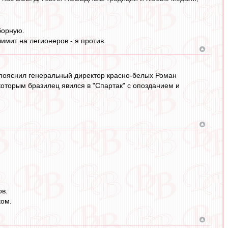
борную.
имит на легионеров - я против.
- пояснил генеральный директор красно-белых Роман
которым бразилец явился в "Спартак" с опозданием и
ов.
ком.