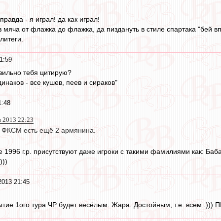
 правда - я играл! да как играл!
 мяча от флажка до флажка, да пиздануть в стиле спартака "бей вп
литеги.
1:59
вильно тебя цитирую?
инаков - все кушев, пеев и сираков"
1:48
н 2013 22:23
 в ФКСМ есть ещё 2 армянина.
 1996 г.р. присутствуют даже игроки с такими фамилиями как: Баба
)))
2013 21:45
тие 1ого тура ЧР будет весёлым. Жара. Достойным, т.е. всем :))) 