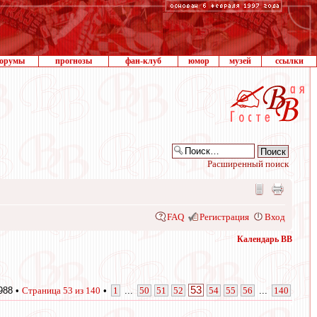
орумы
прогнозы
фан-клуб
юмор
музей
ссылки
Расширенный поиск
FAQ
Регистрация
Вход
Календарь ВВ
53
988 •
Страница
53
из
140
•
1
...
50
51
52
54
55
56
...
140