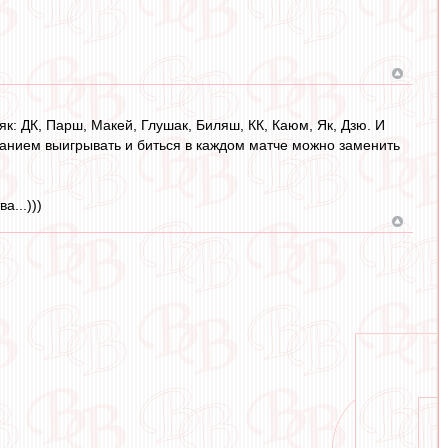
як: ДК, Парш, Макей, Глушак, Биляш, КК, Каюм, Як, Дзю. И
анием выигрывать и биться в каждом матче можно заменить
а...)))