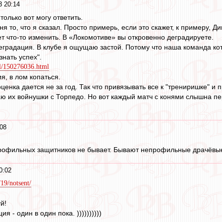
3 20:14
 только вот могу ответить.
ня то, что я сказал. Просто примерь, если это скажет, к примеру, Ди
ет что-то изменить. В «Локомотиве» вы откровенно деградируете.
 деградация. В клубе я ощущаю застой. Потому что наша команда ко
знать успех".
ll/150276036.html
я, в лом копаться.
оценка дается не за год. Так что привязывать все к "трениришке" и
наю их войнушки с Торпедо. Но вот каждый матч с конями слышна пе
08
рофильных защитников не бывает. Бывают непрофильные драчёвые
0:02
/19/notsent/
й!
я - один в один пока. ))))))))))