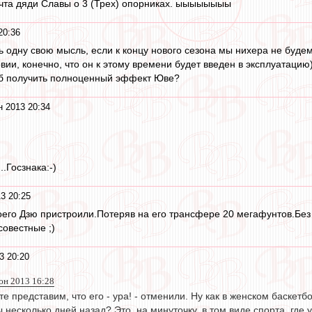
чта дяди Славы о 3 (Трех) опорниках. ыыыыыыыы
20:36
ть одну свою мысль, если к концу нового сезона мы нихера не буде
вии, конечно, что он к этому времени будет введен в эксплуатаци
тоб получить полноценный эффект Юве?
 2013 20:34
.Госзнака:-)
3 20:25
оего Дзю пристроили.Потеряв на его трансфере 20 мегафунтов.Без у
совестные ;)
3 20:20
юн 2013 16:28
йте представим, что его - ура! - отменили. Ну как в женском баске
 несколько дней назад? Это, на минуточку, в том виде спорта, г