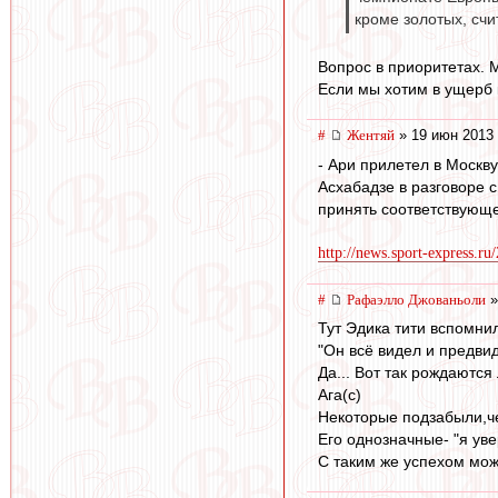
кроме золотых, сч
Вопрос в приоритетах. 
Если мы хотим в ущерб 
#
Жентяй
» 19 июн 2013 
- Ари прилетел в Москв
Асхабадзе в разговоре 
принять соответствующ
http://news.sport-express.r
#
Рафаэлло Джованьоли
»
Тут Эдика тити вспомнили
"Он всё видел и предвид
Да... Вот так рождаются
Ага(с)
Некоторые подзабыли,че
Его однозначные- "я ув
С таким же успехом мож