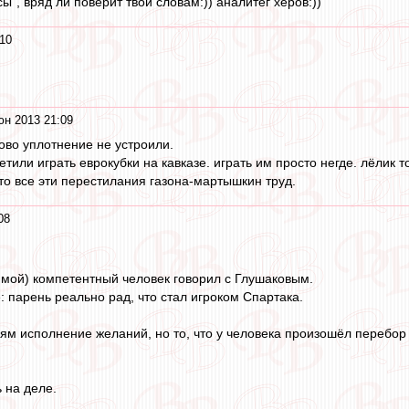
сы", вряд ли поверит твои словам:)) аналитег херов:))
10
юн 2013 21:09
ово уплотнение не устроили.
или играть еврокубки на кавказе. играть им просто негде. лёлик то
 то все эти перестилания газона-мартышкин труд.
08
 мой) компетентный человек говорил с Глушаковым.
: парень реально рад, что стал игроком Спартака.
рям исполнение желаний, но то, что у человека произошёл перебор к
ь на деле.