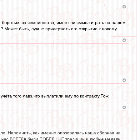
м бороться за чемпионство, имеет ли смысл играть на нашем
ю)? Может быть, лучше придержать его открытие к новому
чёта того лавэ,что выплатили ему по контракту.Тож
тболе. Напомнить, как именно опозорилась наша сборная на
де у нас ВСЕГДА были ПОБЕДНЫЕ традиции и любые медали,