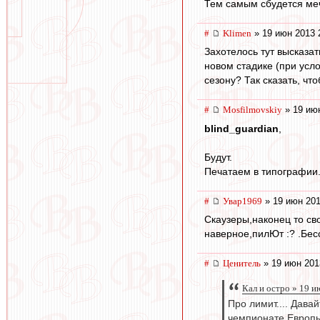
Тем самым сбудется ме
#
Klimen
» 19 июн 2013 
Захотелось тут высказа
новом стадике (при усло
сезону? Так сказать, ч
#
Mosfilmovskiy
» 19 июн
blind_guardian
,
Будут.
Печатаем в типографии..
#
Увар1969
» 19 июн 201
Скаузеры,наконец то св
наверное,пилЮт :? .Бес
#
Ценитель
» 19 июн 201
Кал и остро » 19 и
Про лимит.... Дава
чемпионате Европы