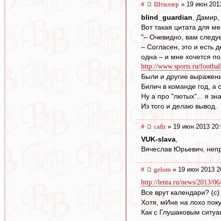
#
Штиллер
» 19 июн 201
blind_guardian
, Дамир,
Вот такая цитата для ме
"– Очевидно, вам следу
– Согласен, это и есть
одна – и мне хочется по
http://www.sports.ru/footba
Были и другие выражени
Билич в команде год, а 
Ну а про "лютых"... я з
Из того и делаю вывод.
#
cafir
» 19 июн 2013 20:
VUK-slava
,
Вячеслав Юрьевич, неп
#
gelom
» 19 июн 2013 2
http://lenta.ru/news/2013/06
Все врут календари? (с)
Хотя, мИне на лохо поку
Как с Глушаковым ситуаци