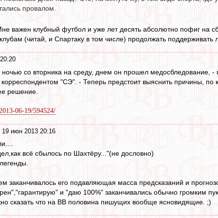
итались провалом.
Мне важен клубный футбол и уже лет десять абсолютно пофиг на с
клубам (читай, и Спартаку в том числе) продолжать поддерживать л
20:20
у ночью со вторника на среду, днем он прошел медосбледование, 
с корреспондентом "СЭ". - Теперь предстоит выяснить причины, по 
ее решение.
u/2013-06-19/594524/
 19 июн 2013 20:16
....
ел,как всё сбылось по Шахтёру..."(не дословно)
 легенды.
м заканчивалось его подавляющая масса предсказаний и прогноз
ерен","гарантирую" и "даю 100%" заканчивались обычно громким пу
но сказать что на ВВ половина пишущих вообще ясновидящие. ;)