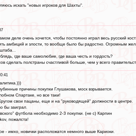
ляюсь искать "новых игроков для Шахты".
07
амом деле очень хочется, чтобы постоянно играл весь русский кост
ть амбиций и злости, то вообще было бы радостно. Огромным жел
штаба...
блядь, где ваше самолюбие, где ваша честь и гордость?
сов сделать полстраны счастливой больше, чем у всего правительств
0:41
алитика.)))
лубинные причины покупки Глушакова, моск взрывается.
злобном Спартаке, но все таки!
 Кругом свои пацаны, еще и на "руководящей" должности в центре.
о бы заиграл.
вского" футбола необходимо 2-3 покупки. (не с) Карпин
kov, пожалста!
ое - имхо, новички расположатся немного выше Кариоки.