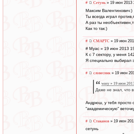
#
Сетунь
» 19 июн 2013 
Максим Валентинович:)
Ты всегда играл против
А раз ты необъективен,
Как то так:)
#
СМАРТС
» 19 июн 201
# Myac » 19 июн 2013 1
К с 7 сектору, у меня 14
Я специально выбирал э
#
словесник
» 19 июн 201
wasy » 19 июн 2013
Даже не знал, что
Андрюш, у тебя просто 
"академическую" веточку
#
Cтаканов
» 19 июн 201
сетунь