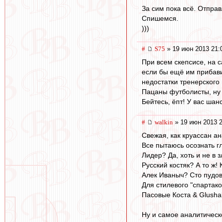
За сим пока всё. Отправ
Спишемся.
)))
#
S75
» 19 июн 2013 21:
При всем скепсисе, на с
если бы ещё им прибави
недостатки тренерского 
Пацаны футболисты, ну 
Бейтесь, ёпт! У вас шан
#
walkin
» 19 июн 2013 2
Свежая, как круассан ан
Все пытаюсь осознать г
Лидер? Да, хоть и не в 
Русский костяк? А то ж!
Алек Иваныч? Сто пудов
Для стилевого "спартако
Пасовые Коста & Glusha
Ну и самое аналитическ