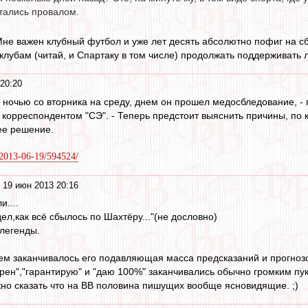
итались провалом.
Мне важен клубный футбол и уже лет десять абсолютно пофиг на с
клубам (читай, и Спартаку в том числе) продолжать поддерживать л
20:20
у ночью со вторника на среду, днем он прошел медосбледование, 
с корреспондентом "СЭ". - Теперь предстоит выяснить причины, по 
ее решение.
u/2013-06-19/594524/
 19 июн 2013 20:16
....
ел,как всё сбылось по Шахтёру..."(не дословно)
 легенды.
м заканчивалось его подавляющая масса предсказаний и прогноз
ерен","гарантирую" и "даю 100%" заканчивались обычно громким пу
но сказать что на ВВ половина пишущих вообще ясновидящие. ;)