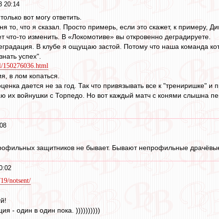
3 20:14
 только вот могу ответить.
ня то, что я сказал. Просто примерь, если это скажет, к примеру, Ди
ет что-то изменить. В «Локомотиве» вы откровенно деградируете.
 деградация. В клубе я ощущаю застой. Потому что наша команда ко
знать успех".
ll/150276036.html
я, в лом копаться.
оценка дается не за год. Так что привязывать все к "трениришке" и
наю их войнушки с Торпедо. Но вот каждый матч с конями слышна пе
08
рофильных защитников не бывает. Бывают непрофильные драчёвые
0:02
/19/notsent/
й!
я - один в один пока. ))))))))))