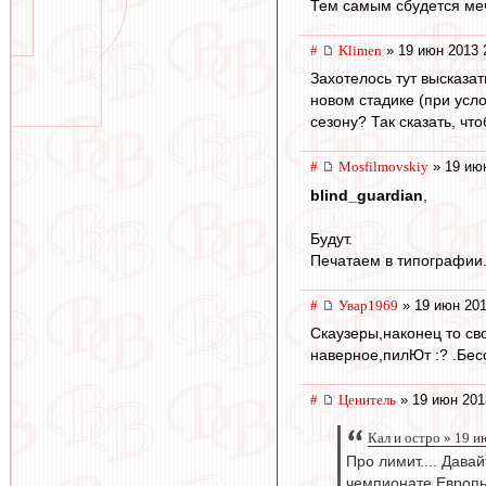
Тем самым сбудется ме
#
Klimen
» 19 июн 2013 
Захотелось тут высказа
новом стадике (при усло
сезону? Так сказать, ч
#
Mosfilmovskiy
» 19 июн
blind_guardian
,
Будут.
Печатаем в типографии..
#
Увар1969
» 19 июн 201
Скаузеры,наконец то св
наверное,пилЮт :? .Бес
#
Ценитель
» 19 июн 201
Кал и остро » 19 и
Про лимит.... Дава
чемпионате Европы