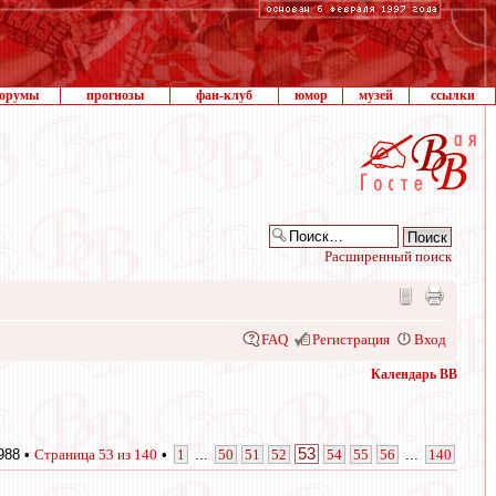
орумы
прогнозы
фан-клуб
юмор
музей
ссылки
Расширенный поиск
FAQ
Регистрация
Вход
Календарь ВВ
53
988 •
Страница
53
из
140
•
1
...
50
51
52
54
55
56
...
140