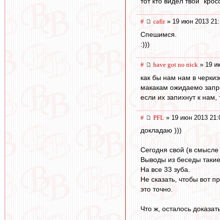
тот кто видел твои "крос
#
cafir
» 19 июн 2013 21:
Спешимся.
:)))
#
have got no nick
» 19 и
как бы нам нам в черкиз
макакам ожидаемо запрет
если их запихнут к нам,
#
PFL
» 19 июн 2013 21:
докладаю )))
Сегодня свой (в смысле
Выводы из беседы такие
На все 33 зуба.
Не сказать, чтобы вот п
это точно.
Что ж, осталось доказат