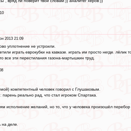
сы", вряд ли поверит твои словам:)) аналитег херов:))
10
юн 2013 21:09
ово уплотнение не устроили.
или играть еврокубки на кавказе. играть им просто негде. лёлик то
 то все эти перестилания газона-мартышкин труд.
08
 мой) компетентный человек говорил с Глушаковым.
: парень реально рад, что стал игроком Спартака.
рям исполнение желаний, но то, что у человека произошёл перебор к
ь на деле.