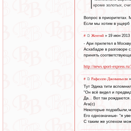
кроме золотых, сч
Вопрос в приоритетах. 
Если мы хотим в ущерб 
#
Жентяй
» 19 июн 2013 
- Ари прилетел в Москв
Асхабадзе в разговоре 
принять соответствующ
http://news.sport-express.r
#
Рафаэлло Джованьоли
»
Тут Эдика тити вспомнили
"Он всё видел и предвид
Да... Вот так рождаются
Ага(с)
Некоторые подзабыли,че
Его однозначные- "я ув
С таким же успехом мож