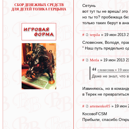
СБОР ДЕНЕЖНЫХ СРЕДСТВ
Сетунь
ДЛЯ ДЕТЕЙ ТОЛИКА ГЕРЦЫНА
вот тут ты не врешь! это
но ты то? пробежаца без
только таких берут в ана
#
terpila
» 19 июн 2013 2
Словесник, Володя, пра
" Наш путь предельно од
#
Metla
» 19 июн 2013 2
словесник » 19 ию
Даже не знал, что
Извиняюсь, но в команде
в Терек не превратиться
#
artemenko05
» 19 июн 
КосовоFCSМ
Прибыли, спасибо.Откры