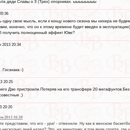
чта дяди Славы о 3 (Трех) опорниках. ыыыыыыыы
20:36
ть одну свою мысль, если к концу нового сезона мы нихера не буде
вии, конечно, что он к этому времени будет введен в эксплуатаци
тоб получить полноценный эффект Юве?
 2013 20:34
.Госзнака:-)
3 20:25
оего Дзю пристроили.Потеряв на его трансфере 20 мегафунтов.Без у
совестные ;)
3 20:20
юн 2013 16:28
йте представим, что его - ура! - отменили. Ну как в женском баске
 несколько дней назад? Это, на минуточку, в том виде спорта, г