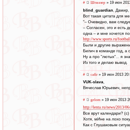
#
Штиллер
» 19 июн 201
blind_guardian
, Дамир,
Вот такая цитата для ме
"– Очевидно, вам следу
– Согласен, это и есть
одна – и мне хочется по
http://www.sports.ru/footba
Были и другие выражени
Билич в команде год, а 
Ну а про "лютых"... я з
Из того и делаю вывод.
#
cafir
» 19 июн 2013 20:
VUK-slava
,
Вячеслав Юрьевич, неп
#
gelom
» 19 июн 2013 2
http://lenta.ru/news/2013/06
Все врут календари? (с)
Хотя, мИне на лохо поку
Как с Глушаковым ситуаци