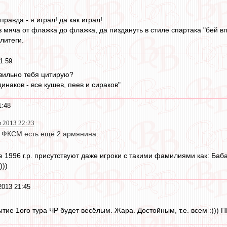
 правда - я играл! да как играл!
 мяча от флажка до флажка, да пиздануть в стиле спартака "бей вп
литеги.
1:59
вильно тебя цитирую?
инаков - все кушев, пеев и сираков"
1:48
н 2013 22:23
 в ФКСМ есть ещё 2 армянина.
 1996 г.р. присутствуют даже игроки с такими фамилиями как: Баба
)))
2013 21:45
тие 1ого тура ЧР будет весёлым. Жара. Достойным, т.е. всем :))) 