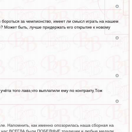
м бороться за чемпионство, имеет ли смысл играть на нашем
ю)? Может быть, лучше придержать его открытие к новому
чёта того лавэ,что выплатили ему по контракту.Тож
тболе. Напомнить, как именно опозорилась наша сборная на
де у нас ВСЕГДА были ПОБЕДНЫЕ традиции и любые медали,