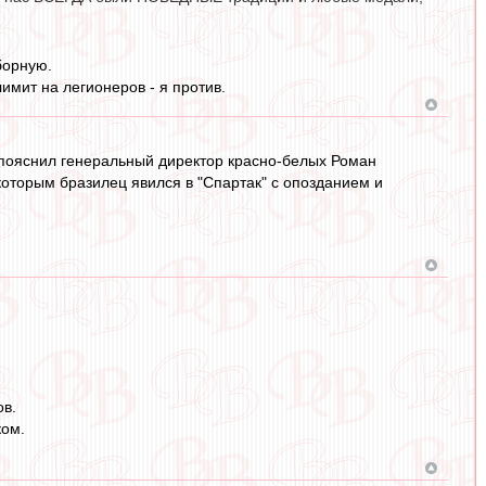
борную.
имит на легионеров - я против.
- пояснил генеральный директор красно-белых Роман
которым бразилец явился в "Спартак" с опозданием и
ов.
ком.