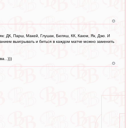
як: ДК, Парш, Макей, Глушак, Биляш, КК, Каюм, Як, Дзю. И
анием выигрывать и биться в каждом матче можно заменить
а...)))