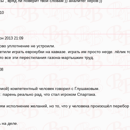
сы", вряд ли поверит твои словам:)) аналитег херов:))
10
юн 2013 21:09
ово уплотнение не устроили.
или играть еврокубки на кавказе. играть им просто негде. лёлик то
 то все эти перестилания газона-мартышкин труд.
08
 мой) компетентный человек говорил с Глушаковым.
: парень реально рад, что стал игроком Спартака.
рям исполнение желаний, но то, что у человека произошёл перебор к
ь на деле.