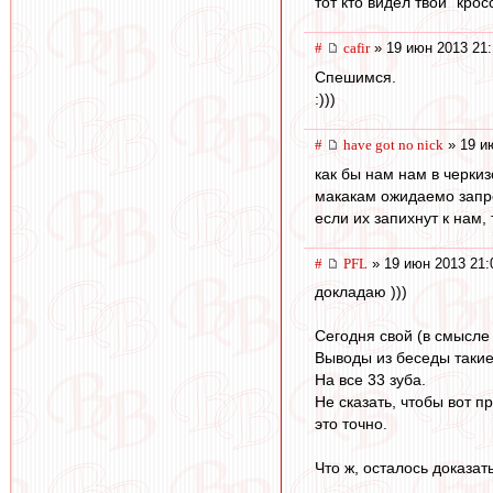
тот кто видел твои "крос
#
cafir
» 19 июн 2013 21:
Спешимся.
:)))
#
have got no nick
» 19 и
как бы нам нам в черкиз
макакам ожидаемо запрет
если их запихнут к нам,
#
PFL
» 19 июн 2013 21:
докладаю )))
Сегодня свой (в смысле
Выводы из беседы такие
На все 33 зуба.
Не сказать, чтобы вот п
это точно.
Что ж, осталось доказат