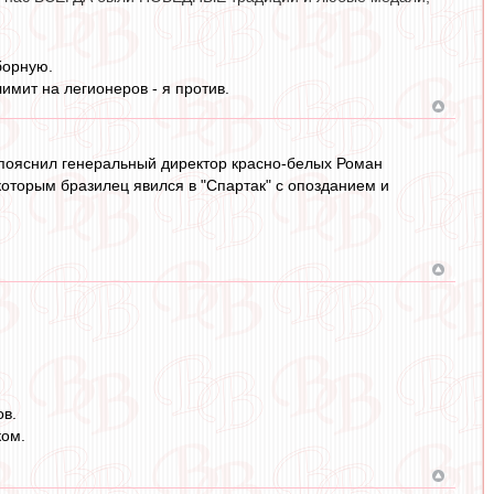
борную.
имит на легионеров - я против.
- пояснил генеральный директор красно-белых Роман
которым бразилец явился в "Спартак" с опозданием и
ов.
ком.