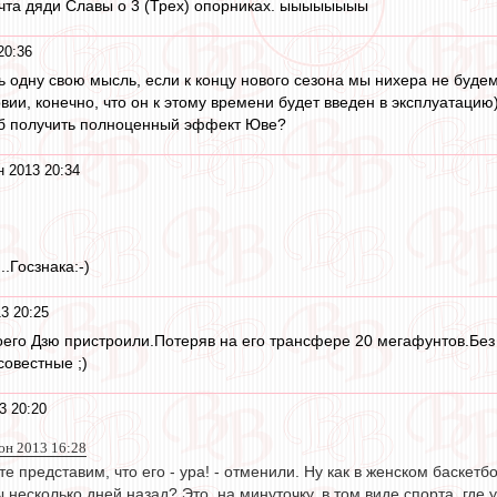
чта дяди Славы о 3 (Трех) опорниках. ыыыыыыыы
20:36
ть одну свою мысль, если к концу нового сезона мы нихера не буде
вии, конечно, что он к этому времени будет введен в эксплуатаци
тоб получить полноценный эффект Юве?
 2013 20:34
.Госзнака:-)
3 20:25
оего Дзю пристроили.Потеряв на его трансфере 20 мегафунтов.Без у
совестные ;)
3 20:20
юн 2013 16:28
йте представим, что его - ура! - отменили. Ну как в женском баске
 несколько дней назад? Это, на минуточку, в том виде спорта, г