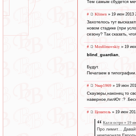
Тем самым сбудется ме
#
Klimen
» 19 июн 2013 
Захотелось тут высказа
новом стадике (при усло
сезону? Так сказать, ч
#
Mosfilmovskiy
» 19 июн
blind_guardian
,
Будут.
Печатаем в типографии..
#
Увар1969
» 19 июн 201
Скаузеры,наконец то св
наверное,пилЮт :? .Бес
#
Ценитель
» 19 июн 201
Кал и остро » 19 и
Про лимит.... Дава
чемпионате Европы