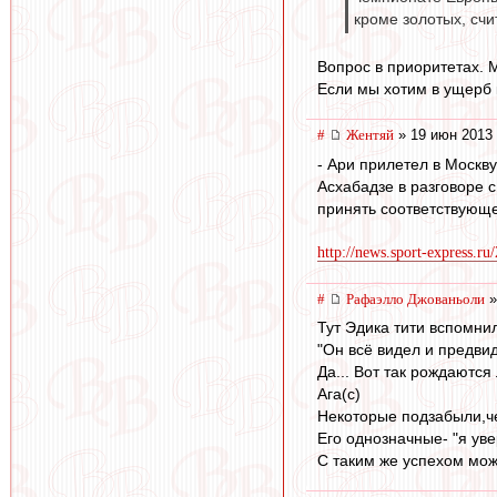
кроме золотых, сч
Вопрос в приоритетах. 
Если мы хотим в ущерб 
#
Жентяй
» 19 июн 2013 
- Ари прилетел в Москв
Асхабадзе в разговоре 
принять соответствующ
http://news.sport-express.r
#
Рафаэлло Джованьоли
»
Тут Эдика тити вспомнили
"Он всё видел и предвид
Да... Вот так рождаются
Ага(с)
Некоторые подзабыли,че
Его однозначные- "я ув
С таким же успехом мож