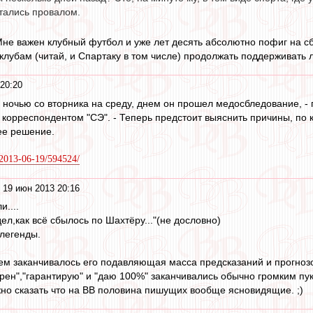
итались провалом.
Мне важен клубный футбол и уже лет десять абсолютно пофиг на с
клубам (читай, и Спартаку в том числе) продолжать поддерживать л
20:20
у ночью со вторника на среду, днем он прошел медосбледование, 
с корреспондентом "СЭ". - Теперь предстоит выяснить причины, по 
ее решение.
u/2013-06-19/594524/
 19 июн 2013 20:16
....
ел,как всё сбылось по Шахтёру..."(не дословно)
 легенды.
м заканчивалось его подавляющая масса предсказаний и прогноз
ерен","гарантирую" и "даю 100%" заканчивались обычно громким пу
но сказать что на ВВ половина пишущих вообще ясновидящие. ;)