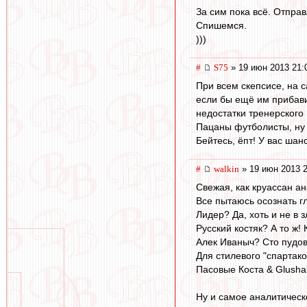
За сим пока всё. Отправ
Спишемся.
)))
#
S75
» 19 июн 2013 21:
При всем скепсисе, на с
если бы ещё им прибави
недостатки тренерского 
Пацаны футболисты, ну 
Бейтесь, ёпт! У вас шан
#
walkin
» 19 июн 2013 2
Свежая, как круассан ан
Все пытаюсь осознать г
Лидер? Да, хоть и не в 
Русский костяк? А то ж!
Алек Иваныч? Сто пудов
Для стилевого "спартако
Пасовые Коста & Glusha
Ну и самое аналитическ