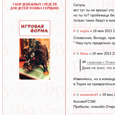
СБОР ДЕНЕЖНЫХ СРЕДСТВ
Сетунь
ДЛЯ ДЕТЕЙ ТОЛИКА ГЕРЦЫНА
вот тут ты не врешь! это
но ты то? пробежаца без
только таких берут в ана
#
terpila
» 19 июн 2013 2
Словесник, Володя, пра
" Наш путь предельно од
#
Metla
» 19 июн 2013 2
словесник » 19 ию
Даже не знал, что
Извиняюсь, но в команде
в Терек не превратиться
#
artemenko05
» 19 июн 
КосовоFCSМ
Прибыли, спасибо.Откры