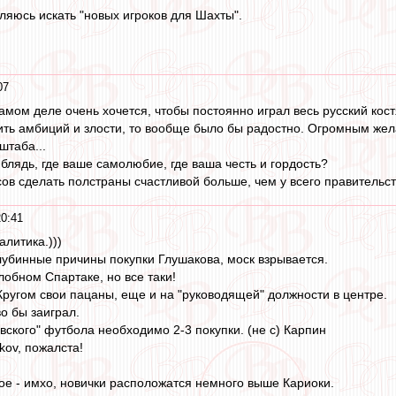
ляюсь искать "новых игроков для Шахты".
07
амом деле очень хочется, чтобы постоянно играл весь русский кост
ть амбиций и злости, то вообще было бы радостно. Огромным жел
штаба...
блядь, где ваше самолюбие, где ваша честь и гордость?
сов сделать полстраны счастливой больше, чем у всего правительств
0:41
алитика.)))
лубинные причины покупки Глушакова, моск взрывается.
злобном Спартаке, но все таки!
 Кругом свои пацаны, еще и на "руководящей" должности в центре.
о бы заиграл.
вского" футбола необходимо 2-3 покупки. (не с) Карпин
kov, пожалста!
ое - имхо, новички расположатся немного выше Кариоки.