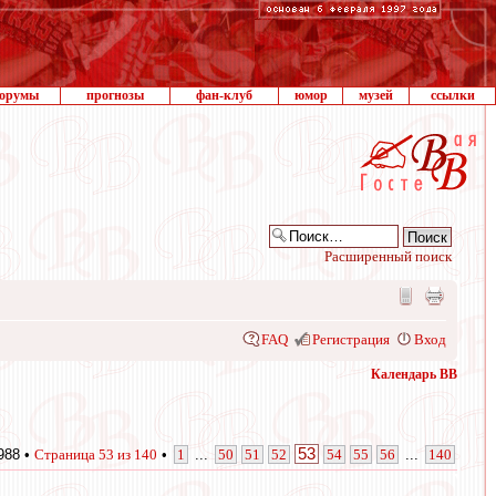
орумы
прогнозы
фан-клуб
юмор
музей
ссылки
Расширенный поиск
FAQ
Регистрация
Вход
Календарь ВВ
53
988 •
Страница
53
из
140
•
1
...
50
51
52
54
55
56
...
140