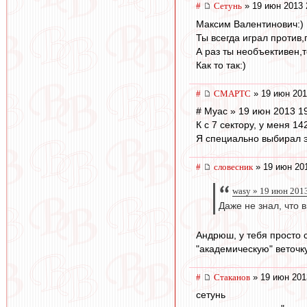
#
Сетунь
» 19 июн 2013 
Максим Валентинович:)
Ты всегда играл против
А раз ты необъективен,
Как то так:)
#
СМАРТС
» 19 июн 201
# Myac » 19 июн 2013 1
К с 7 сектору, у меня 14
Я специально выбирал э
#
словесник
» 19 июн 201
wasy » 19 июн 2013
Даже не знал, что
Андрюш, у тебя просто 
"академическую" веточку
#
Cтаканов
» 19 июн 201
сетунь