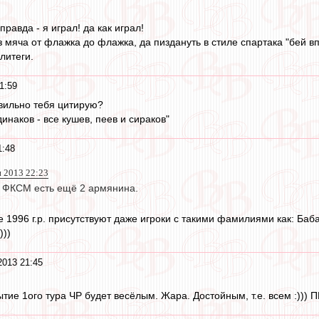
 правда - я играл! да как играл!
 мяча от флажка до флажка, да пиздануть в стиле спартака "бей вп
литеги.
1:59
вильно тебя цитирую?
инаков - все кушев, пеев и сираков"
1:48
н 2013 22:23
 в ФКСМ есть ещё 2 армянина.
 1996 г.р. присутствуют даже игроки с такими фамилиями как: Баба
)))
2013 21:45
тие 1ого тура ЧР будет весёлым. Жара. Достойным, т.е. всем :))) 