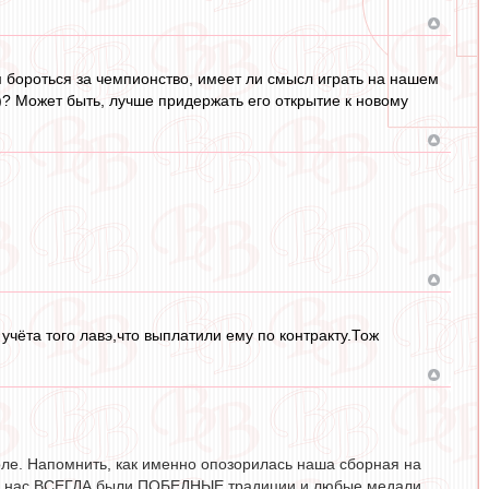
м бороться за чемпионство, имеет ли смысл играть на нашем
ю)? Может быть, лучше придержать его открытие к новому
чёта того лавэ,что выплатили ему по контракту.Тож
тболе. Напомнить, как именно опозорилась наша сборная на
де у нас ВСЕГДА были ПОБЕДНЫЕ традиции и любые медали,