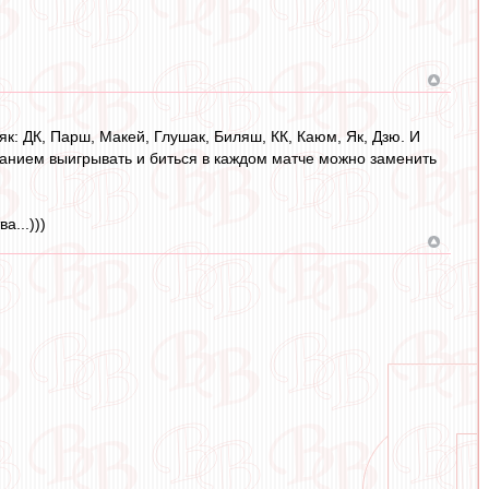
як: ДК, Парш, Макей, Глушак, Биляш, КК, Каюм, Як, Дзю. И
анием выигрывать и биться в каждом матче можно заменить
а...)))