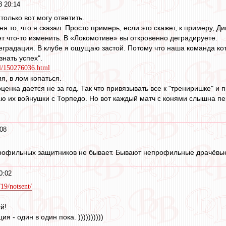
3 20:14
 только вот могу ответить.
ня то, что я сказал. Просто примерь, если это скажет, к примеру, Ди
ет что-то изменить. В «Локомотиве» вы откровенно деградируете.
 деградация. В клубе я ощущаю застой. Потому что наша команда ко
знать успех".
ll/150276036.html
я, в лом копаться.
оценка дается не за год. Так что привязывать все к "трениришке" и
наю их войнушки с Торпедо. Но вот каждый матч с конями слышна пе
08
рофильных защитников не бывает. Бывают непрофильные драчёвые
0:02
/19/notsent/
й!
я - один в один пока. ))))))))))