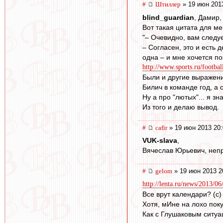
#
Штиллер
» 19 июн 201
blind_guardian
, Дамир,
Вот такая цитата для ме
"– Очевидно, вам следу
– Согласен, это и есть
одна – и мне хочется по
http://www.sports.ru/footba
Были и другие выражени
Билич в команде год, а 
Ну а про "лютых"... я з
Из того и делаю вывод.
#
cafir
» 19 июн 2013 20:
VUK-slava
,
Вячеслав Юрьевич, неп
#
gelom
» 19 июн 2013 2
http://lenta.ru/news/2013/06
Все врут календари? (с)
Хотя, мИне на лохо поку
Как с Глушаковым ситуаци