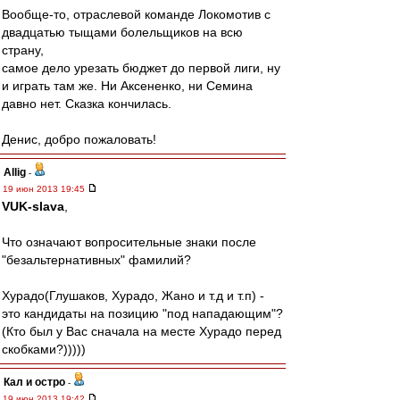
Вообще-то, отраслевой команде Локомотив с
двадцатью тыщами болельщиков на всю
страну,
самое дело урезать бюджет до первой лиги, ну
и играть там же. Ни Аксененко, ни Семина
давно нет. Сказка кончилась.
Денис, добро пожаловать!
Allig
-
19 июн 2013 19:45
VUK-slava
,
Что означают вопросительные знаки после
"безальтернативных" фамилий?
Хурадо(Глушаков, Хурадо, Жано и т.д и т.п) -
это кандидаты на позицию "под нападающим"?
(Кто был у Вас сначала на месте Хурадо перед
скобками?)))))
Кал и остро
-
19 июн 2013 19:42