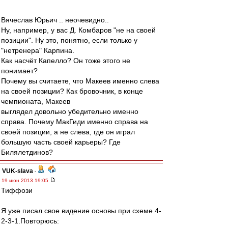
Вячеслав Юрьич .. неочевидно..
Ну, например, у вас Д. Комбаров "не на своей
позиции". Ну это, понятно, если только у
"нетренера" Карпина.
Как насчёт Капелло? Он тоже этого не
понимает?
Почему вы считаете, что Макеев именно слева
на своей позиции? Как бровочник, в конце
чемпионата, Макеев
выглядел довольно убедительно именно
справа. Почему МакГиди именно справа на
своей позиции, а не слева, где он играл
большую часть своей карьеры? Где
Билялетдинов?
VUK-slava
-
19 июн 2013 19:05
Тиффози
Я уже писал свое видение основы при схеме 4-
2-3-1.Повторюсь: