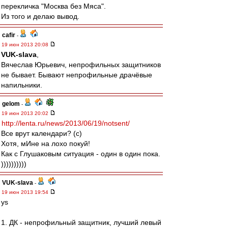
перекличка "Москва без Мяса".
Из того и делаю вывод.
cafir
-
19 июн 2013 20:08
VUK-slava
,
Вячеслав Юрьевич, непрофильных защитников
не бывает. Бывают непрофильные драчёвые
напильники.
gelom
-
19 июн 2013 20:02
http://lenta.ru/news/2013/06/19/notsent/
Все врут календари? (с)
Хотя, мИне на лохо покуй!
Как с Глушаковым ситуация - один в один пока.
))))))))))
VUK-slava
-
19 июн 2013 19:54
ys
1. ДК - непрофильный защитник, лучший левый