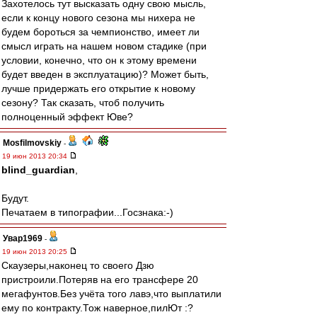
Захотелось тут высказать одну свою мысль,
если к концу нового сезона мы нихера не
будем бороться за чемпионство, имеет ли
смысл играть на нашем новом стадике (при
условии, конечно, что он к этому времени
будет введен в эксплуатацию)? Может быть,
лучше придержать его открытие к новому
сезону? Так сказать, чтоб получить
полноценный эффект Юве?
Mosfilmovskiy
-
19 июн 2013 20:34
blind_guardian
,
Будут.
Печатаем в типографии...Госзнака:-)
Увар1969
-
19 июн 2013 20:25
Скаузеры,наконец то своего Дзю
пристроили.Потеряв на его трансфере 20
мегафунтов.Без учёта того лавэ,что выплатили
ему по контракту.Тож наверное,пилЮт :?