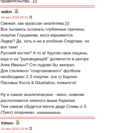
правительства...)))
walkin
-
19 июн 2013 20:41
Свежая, как круассан аналитика.)))
Все пытаюсь осознать глубинные причины
покупки Глушакова, моск взрывается.
Лидер? Да, хоть и не в злобном Спартаке, но
все таки!
Русский костяк? А то ж! Кругом свои пацаны,
еще и на "руководящей" должности в центре.
Алек Иваныч? Сто пудово бы заиграл.
Для стилевого "спартаковского" футбола
необходимо 2-3 покупки. (не с) Карпин
Пасовые Коста & Glushakov, пожалста!
Ну и самое аналитическое - имхо, новички
расположатся немного выше Кариоки.
Тем самым сбудется мечта дяди Славы о 3
(Трех) опорниках. ыыыыыыыы
Klimen
-
19 июн 2013 20:36