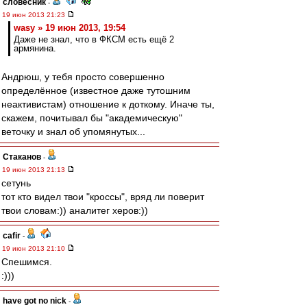
словесник
-
19 июн 2013 21:23
wasy » 19 июн 2013, 19:54
Даже не знал, что в ФКСМ есть ещё 2
армянина.
Андрюш, у тебя просто совершенно
определённое (известное даже тутошним
неактивистам) отношение к доткому. Иначе ты,
скажем, почитывал бы "академическую"
веточку и знал об упомянутых...
Cтаканов
-
19 июн 2013 21:13
сетунь
тот кто видел твои "кроссы", вряд ли поверит
твои словам:)) аналитег херов:))
cafir
-
19 июн 2013 21:10
Спешимся.
:)))
have got no nick
-