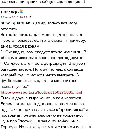
половина пишущих вообще ясновидящие. ;)
Штиллер
-
19 июн 2013 20:14
blind_guardian
, Дамир, только вот могу
ответить.
Вот такая цитата для меня то, что я сказал.
Просто примерь, если это скажет, к примеру,
Дима, уходя к коням.
"– Очевидно, вам следует что-то изменить. В
«Локомотиве» вы откровенно деградируете.
– Согласен, это и есть деградация. В клубе я
ощущаю застой. Потому что наша команда
который год не может ничего выиграть. А
футбольная жизнь одна – и мне хочется
познать успех".
http://www.sports.ru/football/150276036.html
Были и другие выражения, в лом копаться.
Билич в команде год, а оценка дается не за
год. Так что привязывать все к "трениришке" и
проводить прямую аналогию не корректно.
Ну а про "лютых"... я знаю их войнушки с
Торпедо. Но вот каждый матч с конями слышна