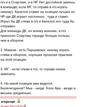
п/з и в Спартаке, и в ЧР. Нет достойной замены
в команде( если МГ, то справа в п/з играть
некому). Капелло ставит на позиции лучших из
ЧР-где ДК играет постоянно , туда и ставит.
Играл бы ДК слева в п/з и Капелло его туда бы
отправил.
Для команды ДК ,по моему мнению, в п/з
приносил Спартаку гораздо больше пользы,
чем в обороне.
2. Макеев - есть Паршивлюк, некому играть
слева в обороне, хорошая прошлая практика
на этой позиции.
3. МГ - если слева в п/з, то справа некем
заменить.
4. На какой позиции вам видится
Билялетдинов? Мне - нигде. Клон Ари - везде и
весьма средненько.
arsgarage
-
19 июн 2013 19:53