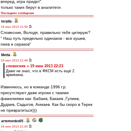
вперед, игра придет".
только таких берут в аналитеги.
Последнее сообщение
terpila
-
19 июн 2013 21:59
Словесник, Володя, правильно тебя цитирую?
" Наш путь предельно одинаков - все кушев,
пеев и сираков"
Metla
-
19 июн 2013 21:48
словесник » 19 июн 2013 22:23
Даже не знал, что в ФКСМ есть ещё 2
армянина.
Извиняюсь, но в команде 1996 г.р.
присутствуют даже игроки с такими
фамилиями как: Бабаев, Бакаев ,Гулиев,
Дудаев, Садыгов, Ахмаев. Как бы скоро в Терек
не превратиться)))
artemenko05
-
19 июн 2013 21:45