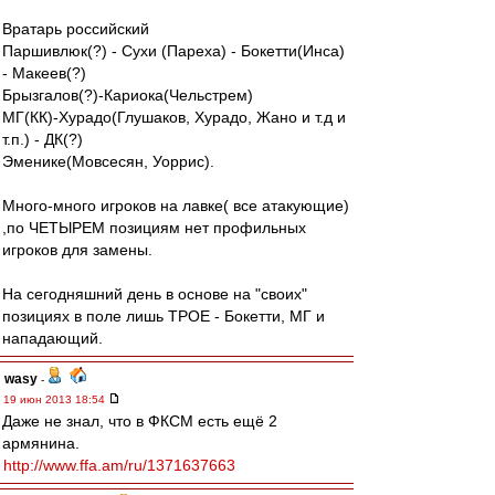
Вратарь российский
Паршивлюк(?) - Сухи (Пареха) - Бокетти(Инса)
- Макеев(?)
Брызгалов(?)-Кариока(Чельстрем)
МГ(КК)-Хурадо(Глушаков, Хурадо, Жано и т.д и
т.п.) - ДК(?)
Эменике(Мовсесян, Уоррис).
Много-много игроков на лавке( все атакующие)
,по ЧЕТЫРЕМ позициям нет профильных
игроков для замены.
На сегодняшний день в основе на "своих"
позициях в поле лишь ТРОЕ - Бокетти, МГ и
нападающий.
wasy
-
19 июн 2013 18:54
Даже не знал, что в ФКСМ есть ещё 2
армянина.
http://www.ffa.am/ru/1371637663