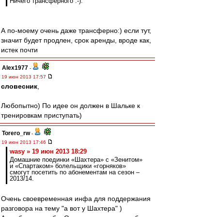
Ничего трансферного :-).
А по-моему очень даже трансферно:) если тут,
значит будет продлен, срок аренды, вроде как,
истек почти
Alex1977
-
19 июн 2013 17:57
словесник
,
Любопытно) По идее он должен в Шальке к
тренировкам приступать)
Torero_rw
-
19 июн 2013 17:46
wasy » 19 июн 2013 18:29
Домашние поединки «Шахтера» с «Зенитом»
и «Спартаком» болельщики «горняков»
смогут посетить по абонементам на сезон –
2013/14.
Очень своевременная инфа для поддержания
разговора на тему "а вот у Шахтера" )