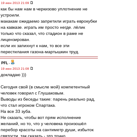
19 июн 2013 21:09
как бы нам нам в черкизово уплотнение не
устроили.
макакам ожидаемо запретили играть еврокубки
на кавказе. играть им просто негде. лёлик
только что сказал, что стадион в раме не
лицензирован.
если их запихнут к нам, то все эти
перестилания газона-мартышкин труд.
PFL
-
19 июн 2013 21:08
докладаю )))
Сегодня свой (в смысле мой) компетентный
человек говорил с Глушаковым.
Выводы из беседы такие: парень реально рад,
что стал игроком Спартака.
На все 33 зуба.
Не сказать, чтобы вот прям исполнение
желаний, но то, что у человека произошёл
перебор красоты на сантиметр души, избыток
святости, так сказать - это точно.