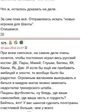
Что ж, осталось доказать на деле.
За сим пока всё. Отправляюсь искать "новых
игроков для Шахты".
Спишемся.
)))
S75
-
19 июн 2013 21:07
При всем скепсисе, на самом деле очень
хочется, чтобы постоянно играл весь русский
костяк: ДК, Парш, Макей, Глушак, Биляш, КК,
Каюм, Як, Дзю. И если бы ещё им прибавить
амбиций и злости, то вообще было бы
радостно. Огромным желанием выигрывать и
биться в каждом матче можно заменить
недостатки тренерского штаба...
Пацаны футболисты, ну блядь, где ваше
самолюбие, где ваша честь и гордость?
Бейтесь, ёпт! У вас шансов сделать полстраны
счастливой больше, чем у всего