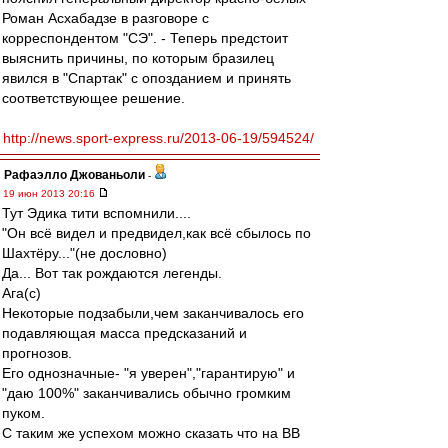
Роман Асхабадзе в разговоре с
корреспондентом "СЭ". - Теперь предстоит
выяснить причины, по которым бразилец
явился в "Спартак" с опозданием и принять
соответствующее решение.
http://news.sport-express.ru/2013-06-19/594524/
Рафаэлло Джованьоли
-
19 июн 2013 20:16
Тут Эдика тити вспомнили....
"Он всё видел и предвидел,как всё сбылось по
Шахтёру..."(не дословно)
Да... Вот так рождаются легенды.
Ага(с)
Некоторые подзабыли,чем заканчивалось его
подавляющая масса предсказаний и
прогнозов.
Его однозначные- "я уверен","гарантирую" и
"даю 100%" заканчивались обычно громким
пуком.
С таким же успехом можно сказать что на ВВ