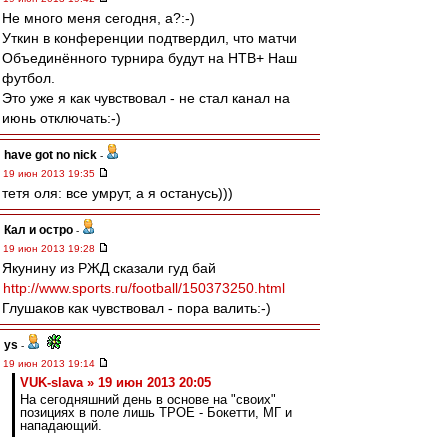
Не много меня сегодня, а?:-)
Уткин в конференции подтвердил, что матчи
Объединённого турнира будут на НТВ+ Наш
футбол.
Это уже я как чувствовал - не стал канал на
июнь отключать:-)
have got no nick
-
19 июн 2013 19:35
тетя оля: все умрут, а я останусь)))
Кал и остро
-
19 июн 2013 19:28
Якунину из РЖД сказали гуд бай
http://www.sports.ru/football/150373250.html
Глушаков как чувствовал - пора валить:-)
ys
-
19 июн 2013 19:14
VUK-slava » 19 июн 2013 20:05
На сегодняшний день в основе на "своих"
позициях в поле лишь ТРОЕ - Бокетти, МГ и
нападающий.