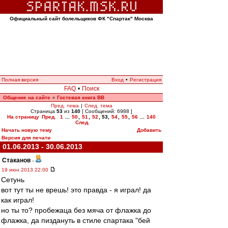
Официальный сайт болельщиков ФК "Спартак" Москва
Полная версия
Вход
•
Регистрация
FAQ
•
Поиск
Общение на сайте
Гостевая книга ВВ
»
Пред. тема
|
След. тема
Страница
53
из
140
[ Сообщений: 6988 ]
На страницу
Пред.
1
...
50
,
51
,
52
,
53
,
54
,
55
,
56
...
140
След.
Начать новую тему
Добавить
Версия для печати
01.06.2013 - 30.06.2013
Cтаканов
-
19 июн 2013 22:00
Сетунь
вот тут ты не врешь! это правда - я играл! да
как играл!
но ты то? пробежаца без мяча от флажка до
флажка, да пиздануть в стиле спартака "бей