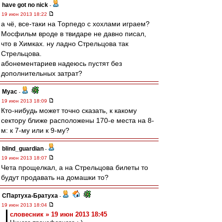
have got no nick
-
19 июн 2013 18:22
а чё, все-таки на Торпедо с хохлами играем?
Мосфильм вроде в твидаре не давно писал,
что в Химках. ну ладно Стрельцова так
Стрельцова.
абонементариев надеюсь пустят без
дополнительных затрат?
Myac
-
19 июн 2013 18:09
Кто-нибудь может точно сказать, к какому
сектору ближе расположены 170-е места на 8-
м: к 7-му или к 9-му?
blind_guardian
-
19 июн 2013 18:07
Чета прощелкал, а на Стрельцова билеты то
будут продавать на домашки то?
СПартуха-Братуха
-
19 июн 2013 18:04
словесник » 19 июн 2013 18:45