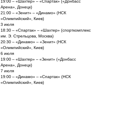
19:00 – «Шахтер» – «Спартак» («Донбасс
Арена», Донецк)
21:00 – «Зенит» – «Динамо» (НСК
«Олимпийский», Киев)
3 июля
18:30 – «Спартак» – «Шахтер» (спорткомплекс
им. Э. Стрельцова, Москва)
20:30 – «Динамо» – «Зенит» (НСК
«Олимпийский», Киев)
6 июля
19:00 – «Шахтер» – «Зенит» («Донбасс
Арена», Донецк)
7 июля
19:00 – «Динамо» – «Спартак» (НСК
«Олимпийский», Киев)
В случае равенства очков у двух команд
чемпион будет определен:
– по результатам личных встреч;
– по общей разнице забитых и пропущенных
мячей.
Дополнительное время не предоставляется.
Командам разрешено провести до 8 замен, из