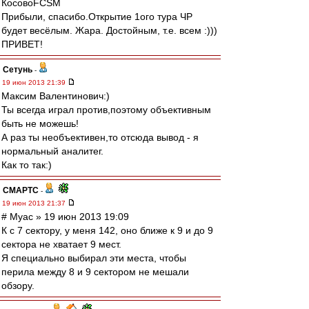
КосовоFCSМ
Прибыли, спасибо.Открытие 1ого тура ЧР
будет весёлым. Жара. Достойным, т.е. всем :)))
ПРИВЕТ!
Сетунь
-
19 июн 2013 21:39
Максим Валентинович:)
Ты всегда играл против,поэтому объективным
быть не можешь!
А раз ты необъективен,то отсюда вывод - я
нормальный аналитег.
Как то так:)
СМАРТС
-
19 июн 2013 21:37
# Myac » 19 июн 2013 19:09
К с 7 сектору, у меня 142, оно ближе к 9 и до 9
сектора не хватает 9 мест.
Я специально выбирал эти места, чтобы
перила между 8 и 9 сектором не мешали
обзору.