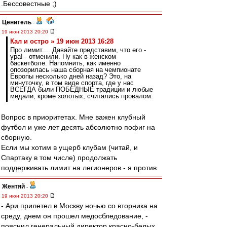
.Бессовестные ;)
Ценитель
-
19 июн 2013 20:20
Кал и остро » 19 июн 2013 16:28
Про лимит.... Давайте представим, что его -
ура! - отменили. Ну как в женском
баскетболе. Напомнить, как именно
опозорилась наша сборная на чемпионате
Европы несколько дней назад? Это, на
минуточку, в том виде спорта, где у нас
ВСЕГДА были ПОБЕДНЫЕ традиции и любые
медали, кроме золотых, считались провалом.
Вопрос в приоритетах. Мне важен клубный
футбол и уже лет десять абсолютно пофиг на
сборную.
Если мы хотим в ущерб клубам (читай, и
Спартаку в том числе) продолжать
поддерживать лимит на легионеров - я против.
Жентяй
-
19 июн 2013 20:20
- Ари прилетел в Москву ночью со вторника на
среду, днем он прошел медосбледование, -
пояснил генеральный директор красно-белых