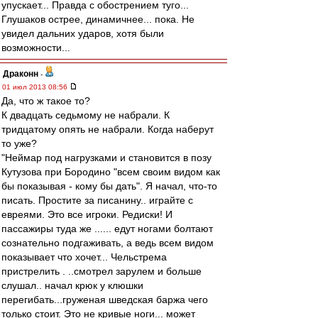
упускает... Правда с обострением туго...
Глушаков острее, динамичнее... пока. Не
увидел дальних ударов, хотя были
возможности...
Драконн
-
01 июл 2013 08:56
Да, что ж такое то?
К двадцать седьмому не набрали. К
тридцатому опять не набрали. Когда наберут
то уже?
"Неймар под нагрузками и становится в позу
Кутузова при Бородино "всем своим видом как
бы показывая - кому бы дать". Я начал, что-то
писать. Простите за писанину.. играйте с
евреями. Это все игроки. Редиски! И
пассажиры туда же ...... едут ногами болтают
сознательно подгаживать, а ведь всем видом
показывает что хочет... Чельстрема
пристрелить . ..смотрел зарулем и больше
слушал.. начал крюк у клюшки
перегибать...груженая шведская баржа чего
только стоит. Это не кривые ноги... может