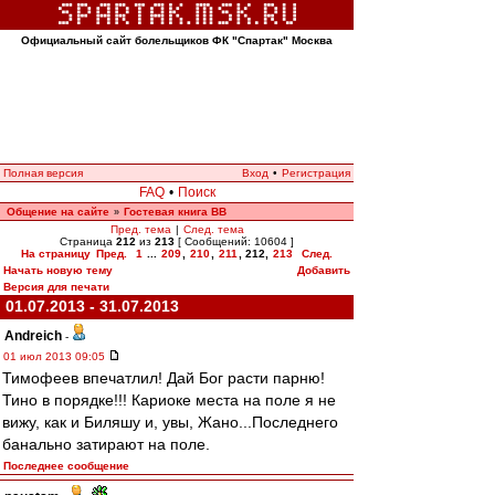
Официальный сайт болельщиков ФК "Спартак" Москва
Полная версия
Вход
•
Регистрация
FAQ
•
Поиск
Общение на сайте
Гостевая книга ВВ
»
Пред. тема
|
След. тема
Страница
212
из
213
[ Сообщений: 10604 ]
На страницу
Пред.
1
...
209
,
210
,
211
,
212
,
213
След.
Начать новую тему
Добавить
Версия для печати
01.07.2013 - 31.07.2013
Andreich
-
01 июл 2013 09:05
Тимофеев впечатлил! Дай Бог расти парню!
Тино в порядке!!! Кариоке места на поле я не
вижу, как и Биляшу и, увы, Жано...Последнего
банально затирают на поле.
Последнее сообщение