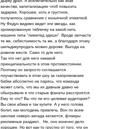
дырку драл. А исключительно как знак
качества, капитализацию чтоб повысить
задарма. Хорошее, хоть и грустное,
получилось сравнения с коньячной этикеткой.
Ну Федун видимо видит эти звезды, как
хромированную табличку на какой-нить
машине типа "лимитед эдишн". Вроде запчасти
те же, себестоимость та же, а благодаря этому
шильдикупродать можно дороже. Выгода на
ровном месте. Само то для него.
Так что нет для него никакой
принципиальности в этом противостоянии.
Поэтому он запросто соглашается
поучаствовать в этом шоу за газпромовские
бабки абсолютно не парясь, что команда
может слить, что мы их давным давно не
обыгрывали и что старые фанаты расстроятся.
Ему то что? Вы что ли его целевая аудитория?
Вы свои абики и так купите. А у него голова
болит, как молодежь привлечь. Вон по всем
школам северо-запада катаются, флаеры
рекламные раздают... Не, оно конечно дело
хорошее. Но вот как-то грустно от того, что он