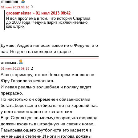
mmmmm
-
01 июл 2013 08:16
grossmeister » 01 июл 2013 08:42
И вся проблема в том, что история Спартака
до 2003 года Федуна парит исключительно
как штрих
Думаю, Андрей написал вовсе не о Федуне, а о
нас. Не деля на молодых и старых.
авоська
-
01 июл 2013 08:15
А вот,к примеру, тот же Чельстрем мог вполне
Юру Гаврилова исполнять.
И левая реально волшебная и поляну видит
прекрасно.
Но настолько он обременен обязанностями
бегать,бороться и отбирать,что на хороший пас
у него элементарно не хватает сил.
Еще Стрельцов,по-моему,говорил,что форвард
должен входить в штрафную на свежих ногах.
Разыгрывающего футболиста это касается в
неменьшей степени.И ноги и голова должны