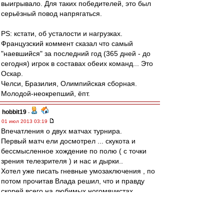
выигрывало. Для таких победителей, это был
серьёзный повод напрягаться.
PS: кстати, об усталости и нагрузках.
Французский коммент сказал что самый
"наевшийся" за последний год (365 дней - до
сегодня) игрок в составах обеих команд... Это
Оскар.
Челси, Бразилия, Олимпийская сборная.
Молодой-неокрепший, ёпт.
hobbit19
-
01 июл 2013 03:19
Впечатления о двух матчах турнира.
Первый матч ели досмотрел ... скукота и
бессмысленное хождение по полю ( с точки
зрения телезрителя ) и нас и дырки..
Хотел уже писать гневные умозаключения , по
потом прочитав Влада решил, что и правду
скорей всего на любимых ногомячистах
сказалась и жара и нагрузки...
Понравился Кротов...
Ну и Бок однозначно лучший ЗЦ после Видича