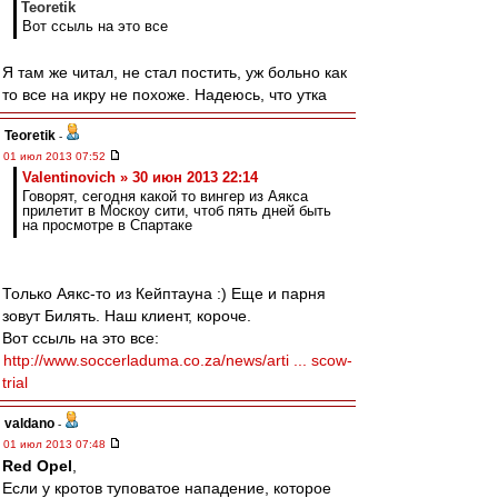
Teoretik
Вот ссыль на это все
Я там же читал, не стал постить, уж больно как
то все на икру не похоже. Надеюсь, что утка
Teoretik
-
01 июл 2013 07:52
Valentinovich » 30 июн 2013 22:14
Говорят, сегодня какой то вингер из Аякса
прилетит в Москоу сити, чтоб пять дней быть
на просмотре в Спартаке
Только Аякс-то из Кейптауна :) Еще и парня
зовут Билять. Наш клиент, короче.
Вот ссыль на это все:
http://www.soccerladuma.co.za/news/arti ... scow-
trial
valdano
-
01 июл 2013 07:48
Red Opel
,
Если у кротов туповатое нападение, которое