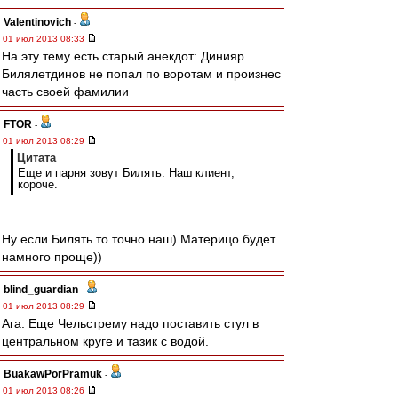
Valentinovich
-
01 июл 2013 08:33
На эту тему есть старый анекдот: Динияр
Билялетдинов не попал по воротам и произнес
часть своей фамилии
FTOR
-
01 июл 2013 08:29
Цитата
Еще и парня зовут Билять. Наш клиент,
короче.
Ну если Билять то точно наш) Материцо будет
намного проще))
blind_guardian
-
01 июл 2013 08:29
Ага. Еще Чельстрему надо поставить стул в
центральном круге и тазик с водой.
BuakawPorPramuk
-
01 июл 2013 08:26