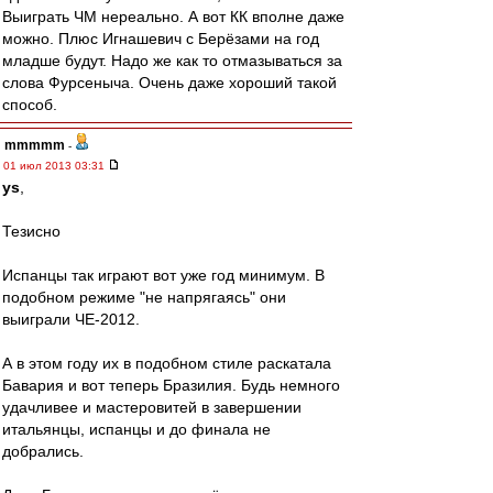
Выиграть ЧМ нереально. А вот КК вполне даже
можно. Плюс Игнашевич с Берёзами на год
младше будут. Надо же как то отмазываться за
слова Фурсеныча. Очень даже хороший такой
способ.
mmmmm
-
01 июл 2013 03:31
ys
,
Тезисно
Испанцы так играют вот уже год минимум. В
подобном режиме "не напрягаясь" они
выиграли ЧЕ-2012.
А в этом году их в подобном стиле раскатала
Бавария и вот теперь Бразилия. Будь немного
удачливее и мастеровитей в завершении
итальянцы, испанцы и до финала не
добрались.