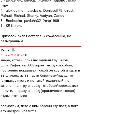
5 - BARS-RW, shvedD, Жентяй, карапот, Мак-
Гуру
4 - alex deimon, blackisle, Denissoff78, direct,
Pafnuti, Rishad, Sharky, Vadyan, Zanov
3 - Boobooka, pavluha32, Увар1969
1 - КБ Шахты
Призовой билет остался, к сожалению, не
разыгранным.
Zema
-
01 июл 2013 08:40
вчера, кстати, приятно удивил Глушаков.
Если Рафик на 99% играет любуясь собой,
постоянно показывая, какой он крутой и т.д. и в
99 случаях из 99 пасуя ближнему/назад, то
Глушаков пусть и не такой техничный, но
заточен на игру вперёд - отобрал/перехватил/
получил - сразу вперёд (практически всегда),
отдал-открылся..
посмотрим, чего с ним Карпин сделает, а пока
его настрой нравится.