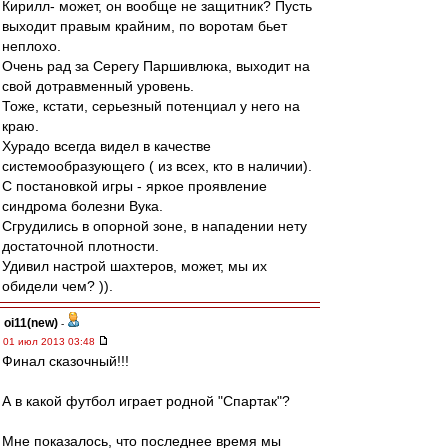
Кирилл- может, он вообще не защитник? Пусть
выходит правым крайним, по воротам бьет
неплохо.
Очень рад за Серегу Паршивлюка, выходит на
свой дотравменный уровень.
Тоже, кстати, серьезный потенциал у него на
краю.
Хурадо всегда видел в качестве
системообразующего ( из всех, кто в наличии).
С постановкой игры - яркое проявление
синдрома болезни Вука.
Сгрудились в опорной зоне, в нападении нету
достаточной плотности.
Удивил настрой шахтеров, может, мы их
обидели чем? )).
oi11(new)
-
01 июл 2013 03:48
Финал сказочный!!!
А в какой футбол играет родной "Спартак"?
Мне показалось, что последнее время мы