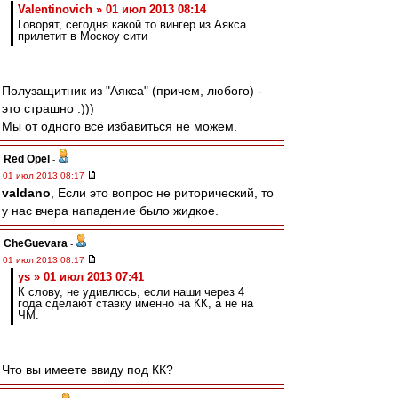
Valentinovich » 01 июл 2013 08:14
Говорят, сегодня какой то вингер из Аякса
прилетит в Москоу сити
Полузащитник из "Аякса" (причем, любого) -
это страшно :)))
Мы от одного всё избавиться не можем.
Red Opel
-
01 июл 2013 08:17
valdano
, Если это вопрос не риторический, то
у нас вчера нападение было жидкое.
CheGuevara
-
01 июл 2013 08:17
ys » 01 июл 2013 07:41
К слову, не удивлюсь, если наши через 4
года сделают ставку именно на КК, а не на
ЧМ.
Что вы имеете ввиду под КК?