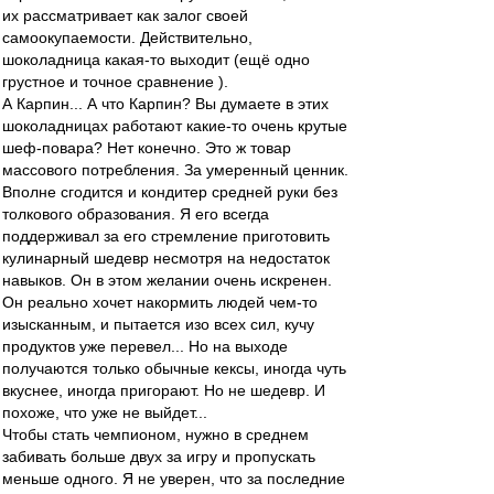
их рассматривает как залог своей
самоокупаемости. Действительно,
шоколадница какая-то выходит (ещё одно
грустное и точное сравнение ).
А Карпин... А что Карпин? Вы думаете в этих
шоколадницах работают какие-то очень крутые
шеф-повара? Нет конечно. Это ж товар
массового потребления. За умеренный ценник.
Вполне сгодится и кондитер средней руки без
толкового образования. Я его всегда
поддерживал за его стремление приготовить
кулинарный шедевр несмотря на недостаток
навыков. Он в этом желании очень искренен.
Он реально хочет накормить людей чем-то
изысканным, и пытается изо всех сил, кучу
продуктов уже перевел... Но на выходе
получаются только обычные кексы, иногда чуть
вкуснее, иногда пригорают. Но не шедевр. И
похоже, что уже не выйдет...
Чтобы стать чемпионом, нужно в среднем
забивать больше двух за игру и пропускать
меньше одного. Я не уверен, что за последние