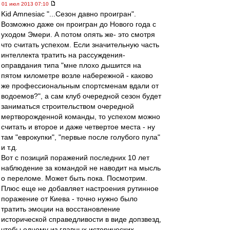
01 июл 2013 07:10
Kid Amnesiac "...Сезон давно проигран".
Возможно даже он проигран до Нового года с
уходом Эмери. А потом опять же- это смотря
что считать успехом. Если значительную часть
интеллекта тратить на рассуждения-
оправдания типа "мне плохо дышится на
пятом километре возле набережной - каково
же профессиональным спортсменам вдали от
водоемов?", а сам клуб очередной сезон будет
заниматься строительством очередной
мертворожденной команды, то успехом можно
считать и второе и даже четвертое места - ну
там "еврокупки", "первые после голубого пула"
и т.д.
Вот с позиций поражений последних 10 лет
наблюдение за командой не наводит на мысль
о переломе. Может быть пока. Посмотрим.
Плюс еще не добавляет настроения рутинное
поражение от Киева - точно нужно было
тратить эмоции на восстановление
исторической справедливости в виде допзвезд,
чтобы одному из главных исторических