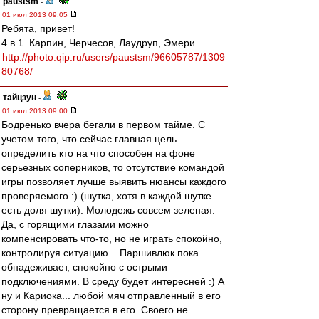
paustsm
-
01 июл 2013 09:05
Ребята, привет!
4 в 1. Карпин, Черчесов, Лаудруп, Эмери.
http://photo.qip.ru/users/paustsm/96605787/1309
80768/
тайцзун
-
01 июл 2013 09:00
Бодренько вчера бегали в первом тайме. С
учетом того, что сейчас главная цель
определить кто на что способен на фоне
серьезных соперников, то отсутствие командой
игры позволяет лучше выявить нюансы каждого
проверяемого :) (шутка, хотя в каждой шутке
есть доля шутки). Молодежь совсем зеленая.
Да, с горящими глазами можно
компенсировать что-то, но не играть спокойно,
контролируя ситуацию... Паршивлюк пока
обнадеживает, спокойно с острыми
подключениями. В среду будет интересней :) А
ну и Кариока... любой мяч отправленный в его
сторону превращается в его. Своего не