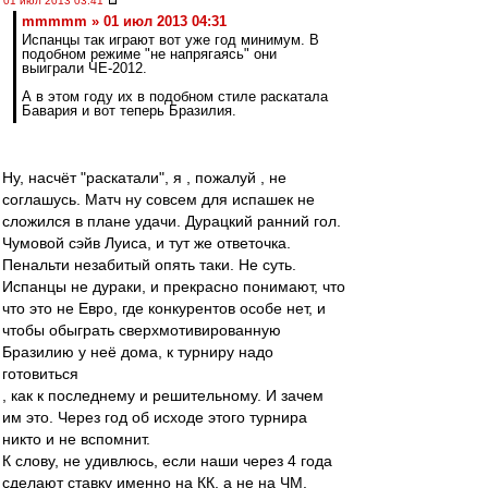
01 июл 2013 03:41
mmmmm » 01 июл 2013 04:31
Испанцы так играют вот уже год минимум. В
подобном режиме "не напрягаясь" они
выиграли ЧЕ-2012.
А в этом году их в подобном стиле раскатала
Бавария и вот теперь Бразилия.
Ну, насчёт "раскатали", я , пожалуй , не
соглашусь. Матч ну совсем для испашек не
сложился в плане удачи. Дурацкий ранний гол.
Чумовой сэйв Луиса, и тут же ответочка.
Пенальти незабитый опять таки. Не суть.
Испанцы не дураки, и прекрасно понимают, что
что это не Евро, где конкурентов особе нет, и
чтобы обыграть сверхмотивированную
Бразилию у неё дома, к турниру надо
готовиться
, как к последнему и решительному. И зачем
им это. Через год об исходе этого турнира
никто и не вспомнит.
К слову, не удивлюсь, если наши через 4 года
сделают ставку именно на КК, а не на ЧМ.