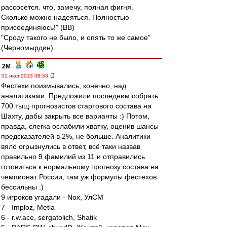
рассосется. что, замечу, полная фигня.
Сколько можно надеяться. Полностью
присоединяюсь!" (ВВ)
"Сроду такого не было, и опять то же самое"
(Черномырдин).
2M
-
01 июл 2013 08:53
Фестехи поизмывались, конечно, над
аналитиками. Предложили последним собрать
700 тыщ прогнозистов стартового состава на
Шахту, дабы закрыть все варианты :) Потом,
правда, слегка ослабили хватку, оценив шансы
предсказателей в 2%, не больше. Аналитики
вяло огрызнулись в ответ, всё таки назвав
правильно 9 фамилий из 11 и отправились
готовиться к нормальному прогнозу состава на
чемпионат России, там уж формулы фестехов
бессильны :)
9 игроков угадали - Nox, УлСМ
7 - Imploz, Metla
6 - r.w.ace, sergatolich, Shatik