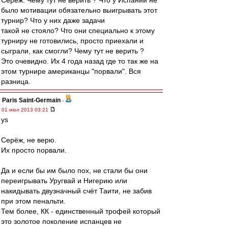
Серёж. Чему тут не верить ? Что у Испании не
было мотивации обязательно выигрывать этот
турнир? Что у них даже задачи
такой не стояло? Что они специально к этому
турниру не готовились, просто приехали и
сыграли, как смогли? Чему тут не верить ?
Это очевидно. Их 4 года назад где то так же на
этом турнире американцы "порвали". Вся
разница.
Paris Saint-Germain
-
01 июл 2013 03:21
ys
Серёж, не верю.
Их просто порвали.
Да и если бы им было пох, не стали бы они
переигрывать Уругвай и Нигерию или
накидывать двузначный счёт Таити, не забив
при этом пенальти.
Тем более, КК - единственный трофей который
это золотое поколение испанцев не