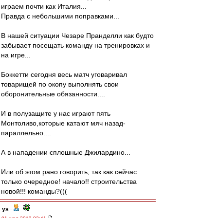
играем почти как Италия...
Правда с небольшими поправками...
В нашей ситуации Чезаре Пранделли как будто
забывает посещать команду на тренировках и
на игре...
Боккетти сегодня весь матч уговаривал
товарищей по окопу выполнять свои
оборонительные обязанности....
И в полузащите у нас играют пять
Монтоливо,которые катают мяч назад-
параллельно....
А в нападении сплошные Джилардино...
Или об этом рано говорить, так как сейчас
только очередное! начало!! строительства
новой!!! команды?(((
ys
-