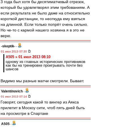
3 года был хотя бы десятиматчевый отрезок,
который бы удовлетворял этим требованиям. А
если результата не было даже на относительно
короткой дистанции, то неоткуда ему взяться
на длинной. Если только попрёт очень сильно.
Но че-то с кармой нашего хозяина я в это не
верю.
-skeptik-
-
01 июл 2013 07:30
A505 » 01 июл 2013 08:10
одному из главных исторических противников
как бы на тренировке проигрывать почти без
шансов
Видимо мы разные матчи смотрели. Бывает.
Valentinovich
-
01 июл 2013 07:14
Говорят, сегодня какой то вингер из Аякса
прилетит в Москоу сити, чтоб пять дней быть
на просмотре в Спартаке
A505
-