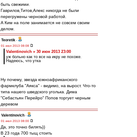
быть свежими.
Гаврилов,Титов,Алекс никогда не были
перегружены черновой работой.
А Ким на поле занимается не совсем своим
делом.
Teoretik
-
01 июл 2013 08:08
Valentinovich » 30 июн 2013 23:00
уж больно как то все на икру не похоже.
Надеюсь, что утка
Ну почему, звезда южноафриканского
фармклуба "Аякса" - видимо, на вырост. Что-то
типа нашего шведского уголька. Дима
"Себастьян Перейро" Попов торгует черным
деревом
Valentinovich
-
01 июл 2013 08:00
Да, это точно билять))
В 23 года 700 тыщ стоить