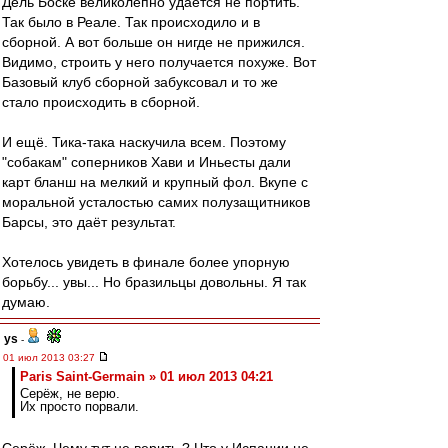
Дель Боске великолепно удаётся не портить.
Так было в Реале. Так происходило и в
сборной. А вот больше он нигде не прижился.
Видимо, строить у него получается похуже. Вот
Базовый клуб сборной забуксовал и то же
стало происходить в сборной.
И ещё. Тика-така наскучила всем. Поэтому
"собакам" соперников Хави и Иньесты дали
карт бланш на мелкий и крупный фол. Вкупе с
моральной усталостью самих полузащитников
Барсы, это даёт результат.
Хотелось увидеть в финале более упорную
борьбу... увы... Но бразильцы довольны. Я так
думаю.
ys
-
01 июл 2013 03:27
Paris Saint-Germain » 01 июл 2013 04:21
Серёж, не верю.
Их просто порвали.