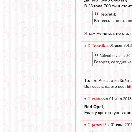
В 23 года 700 тыщ стоит
Teoretik
Вот ссыль на это в
Я там же читал, не стал 
#
Teoretik
» 01 июл 2013
Valentinovich » 30
Говорят, сегодня к
Только Аякс-то из Кейпт
Вот ссыль на это все:
ht
#
valdano
» 01 июл 2013
Red Opel
,
Если у кротов туповатое
#
petrov13
» 01 июл 2013