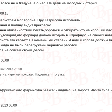
вовсе не о Федуне, а о нас. Не деля на молодых и старых.
08:15
 Чельстрем мог вполне Юру Гаврилова исполнять.
ная и поляну видит прекрасно.
нен обязанностями бегать,бороться и отбирать,что на хороший пас 
,говорил,что форвард должен входить в штрафную на свежих нога
ста это касается в неменьшей степени.И ноги и голова должны б
икогда не были перегружены черновой работой.
ся не совсем своим делом.
 08:08
 июн 2013 23:00
е на икру не похоже. Надеюсь, что утка
африканского фармклуба "Аякса" - видимо, на вырост. Что-то типа
м
 2013 08:00