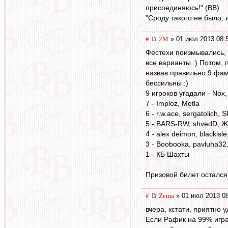
присоединяюсь!" (ВВ)
"Сроду такого не было, 
#
2M
» 01 июл 2013 08:
Фестехи поизмывались, 
все варианты :) Потом, 
назвав правильно 9 фам
бессильны :)
9 игроков угадали - Nox
7 - Imploz, Metla
6 - r.w.ace, sergatolich, S
5 - BARS-RW, shvedD, Ж
4 - alex deimon, blackisl
3 - Boobooka, pavluha32
1 - КБ Шахты
Призовой билет остался
#
Zema
» 01 июл 2013 0
вчера, кстати, приятно 
Если Рафик на 99% играе