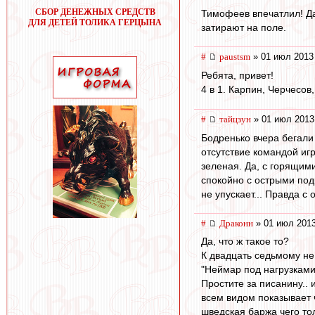
СБОР ДЕНЕЖНЫХ СРЕДСТВ
Тимофеев впечатлил! Дай
ДЛЯ ДЕТЕЙ ТОЛИКА ГЕРЦЫНА
затирают на поле.
#
paustsm
» 01 июл 2013
Ребята, привет!
4 в 1. Карпин, Черчесов
#
тайцзун
» 01 июл 2013
Бодренько вчера бегали 
отсутствие командой иг
зеленая. Да, с горящим
спокойно с острыми под
не упускает... Правда с
#
Драконн
» 01 июл 2013
Да, что ж такое то?
К двадцать седьмому не
"Неймар под нагрузками 
Простите за писанину.. 
всем видом показывает ч
шведская баржа чего тол