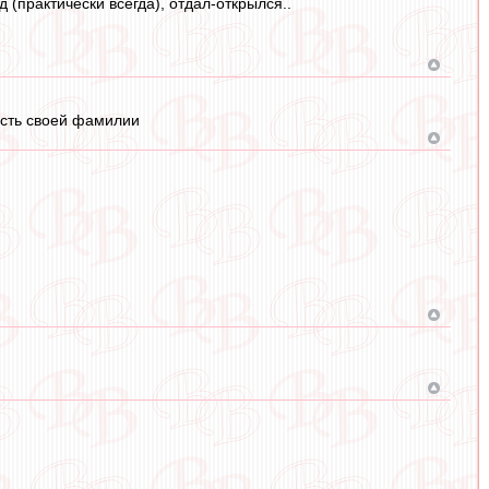
 (практически всегда), отдал-открылся..
асть своей фамилии