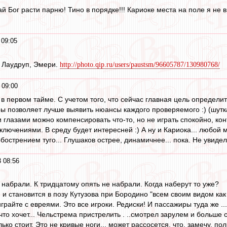
 Бог расти парню! Тино в порядке!!! Кариоке места на поле я не в
 09:05
, Лаудруп, Эмери.
http://photo.qip.ru/users/paustsm/96605787/130980768/
 09:00
в первом тайме. С учетом того, что сейчас главная цель определит
ры позволяет лучше выявить нюансы каждого проверяемого :) (шутка
и глазами можно компенсировать что-то, но не играть спокойно, ко
ключениями. В среду будет интересней :) А ну и Кариока... любой 
 обострением туго... Глушаков острее, динамичнее... пока. Не увиде
 08:56
 набрали. К тридцатому опять не набрали. Когда наберут то уже?
и становится в позу Кутузова при Бородино "всем своим видом как б
играйте с евреями. Это все игроки. Редиски! И пассажиры туда же ..
то хочет... Чельстрема пристрелить . ..смотрел зарулем и больше 
ько стоит. Это не кривые ноги... может рассосется. что, замечу, 