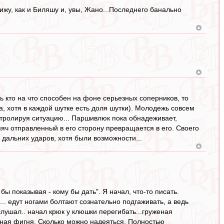
ижу, как и Биляшу и, увы, Жано...Последнего банально
ь кто на что способен на фоне серьезных соперников, то
, хотя в каждой шутке есть доля шутки). Молодежь совсем
нтролируя ситуацию... Паршивлюк пока обнадеживает,
мяч отправленный в его сторону превращается в его. Своего
л дальних ударов, хотя были возможности...
ы показывая - кому бы дать". Я начал, что-то писать.
.... едут ногами болтают сознательно подгаживать, а ведь
слушал.. начал крюк у клюшки перегибать...груженая
полная фигня. Сколько можно надеяться. Полностью