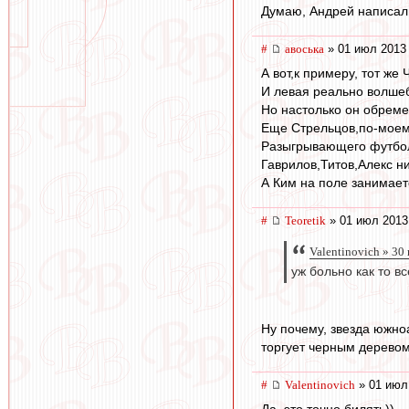
Думаю, Андрей написал 
#
авоська
» 01 июл 2013 
А вот,к примеру, тот же
И левая реально волшеб
Но настолько он обреме
Еще Стрельцов,по-моему
Разыгрывающего футболи
Гаврилов,Титов,Алекс н
А Ким на поле занимает
#
Teoretik
» 01 июл 2013
Valentinovich » 30
уж больно как то вс
Ну почему, звезда южно
торгует черным дерево
#
Valentinovich
» 01 июл
Да, это точно билять))