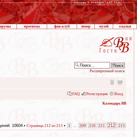
орумы
прогнозы
фан-клуб
юмор
музей
ссылки
Расширенный поиск
FAQ
Регистрация
Вход
Календарь ВВ
212
ений: 10604 •
Страница
212
из
213
•
1
...
209
210
211
213