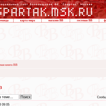
оманда
карта мира
магазин ВВ
гостевая ВВ
ф
вая книга ВВ
13
Сообщ
3 09:05