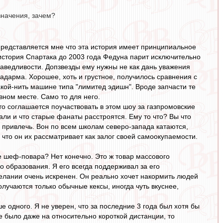
значения, зачем?
представляется мне что эта история имеет принципиальное
о история Спартака до 2003 года Федуна парит исключительно
аведливости. Допзвезды ему нужны не как дань уважения
 задарма. Хорошее, хоть и грустное, получилось сравнения с
акой-нить машине типа "лимитед эдишн". Вроде запчасти те
вном месте. Само то для него.
то соглашается поучаствовать в этом шоу за газпромовские
али и что старые фанаты расстроятся. Ему то что? Вы что
жь привлечь. Вон по всем школам северо-запада катаются,
, что он их рассматривает как залог своей самоокупаемости.
ые шеф-повара? Нет конечно. Это ж товар массового
о образования. Я его всегда поддерживал за его
елании очень искренен. Он реально хочет накормить людей
олучаются только обычные кексы, иногда чуть вкуснее,
е одного. Я не уверен, что за последние 3 года был хотя бы
е было даже на относительно короткой дистанции, то