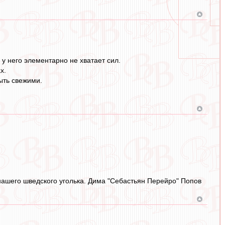
у него элементарно не хватает сил.
х.
ыть свежими.
 нашего шведского уголька. Дима "Себастьян Перейро" Попов