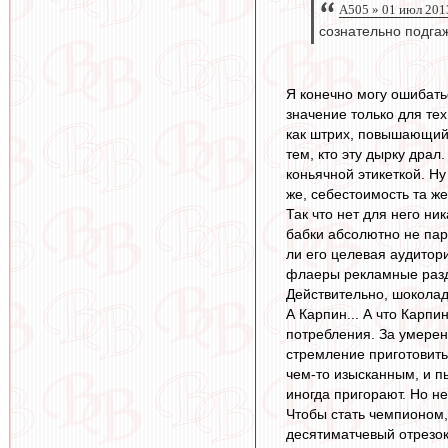
A505 » 01 июл 201
сознательно подгаж
Я конечно могу ошибать
значение только для тех
как штрих, повышающий 
тем, кто эту дырку драл
коньячной этикеткой. Н
же, себестоимость та ж
Так что нет для него н
бабки абсолютно не пар
ли его целевая аудитори
флаеры рекламные раздаю
Действительно, шоколад
А Карпин... А что Карп
потребления. За умерен
стремление приготовить
чем-то изысканным, и пы
иногда пригорают. Но не
Чтобы стать чемпионом, 
десятиматчевый отрезок