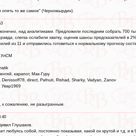
и опять то же самое" (Черномырдин).
53
конечно, над аналитиками. Предложили последним собрать 700 тыщ
правда, слегка ослабили хватку, оценив шансы предсказателей в 2%,
илий из 11 и отправились готовиться к нормальному прогнозу сос
, УлСМ
hatik
ентяй, карапот, Мак-Гуру
e, Denissoff78, direct, Pafnuti, Rishad, Sharky, Vadyan, Zanov
, Увар1969
, к сожалению, не разыгранным.
8:40
удивил Глушаков.
т любуясь собой, постоянно показывая, какой он крутой и т.д. и в 