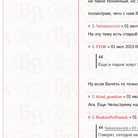
не такой техничный, но 
посмотрим, чего с ним К
#
Valentinovich
» 01 июл
На эту тему есть стары
#
FTOR
» 01 июл 2013 0
Еще и парня зовут 
Ну если Билять то точн
#
blind_guardian
» 01 ию
Ага. Еще Чельстрему над
#
BuakawPorPramuk
» 01
Valentinovich » 01
Говорят, сегодня к