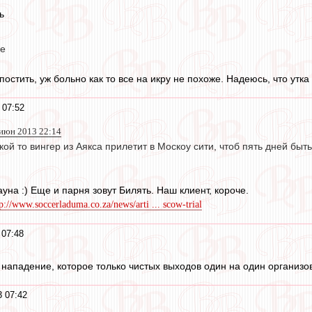
ь
се
постить, уж больно как то все на икру не похоже. Надеюсь, что утка
 07:52
 июн 2013 22:14
акой то вингер из Аякса прилетит в Москоу сити, чтоб пять дней бы
ауна :) Еще и парня зовут Билять. Наш клиент, короче.
tp://www.soccerladuma.co.za/news/arti ... scow-trial
 07:48
 нападение, которое только чистых выходов один на один организова
 07:42