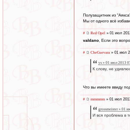
Полузащитник из "Аякса"
Мы от одного всё избав
#
Red Opel
» 01 июл 201
valdano
, Если это вопр
#
CheGuevara
» 01 июл 2
ys » 01 июл 2013 0
К слову, не удивлю
Что вы имеете ввиду по
#
mmmmm
» 01 июл 201
grossmeister » 01 
И вся проблема в т