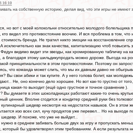
3 16:10
ивать на собственную историю, делая вид, что эти игры не имеют 
ся, но вот с моей колокольни относительно молодого болельщика 
, кто видел это противостояние воочию. И вся проблема в том, чт
стоимость бренда. Не тратил никто эмоции на восстановление спр
. А исключительно как знак качества, капитализацию чтоб повысить
у Федун видимо видит эти звезды, как хромированную табличку на к
е, а благодаря этому шильдикупродать можно дороже. Выгода на ро
икакой принципиальности в этом противостоянии. Поэтому он запрос
ясь, что команда может слить, что мы их давным давно не обыгрыв
я? Вы свои абики и так купите. А у него голова болит, как молоде
т... Не, оно конечно дело хорошее. Но вот как-то грустно от того
ница какая-то выходит (ещё одно грустное и точное сравнение ).
ин? Вы думаете в этих шоколадницах работают какие-то очень крут
ный ценник. Вполне сгодится и кондитер средней руки без толковог
 кулинарный шедевр несмотря на недостаток навыков. Он в этом ж
тается изо всех сил, кучу продуктов уже перевел... Но на выходе п
 шедевр. И похоже, что уже не выйдет...
нужно в среднем забивать больше двух за игру и пропускать меньш
, который бы удовлетворял этим требованиям. А если результата н