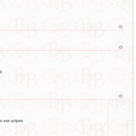
М.
о как штрих