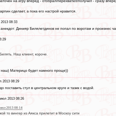
заточен на игру вперёд - отобрал/перехватил/получил - сразу вперёд
арпин сделает, а пока его настрой нравится.
 2013 08:33
й анекдот: Динияр Билялетдинов не попал по воротам и произнес ч
8:29
Билять. Наш клиент, короче.
о наш) Материцо будет намного проще))
л 2013 08:29
о поставить стул в центральном круге и тазик с водой.
 июл 2013 08:26
 июл 2013 08:14
акой то вингер из Аякса прилетит в Москоу сити