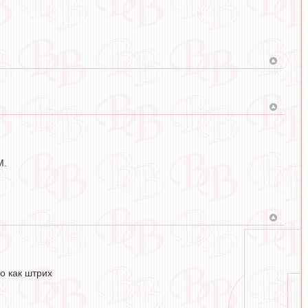
М.
о как штрих