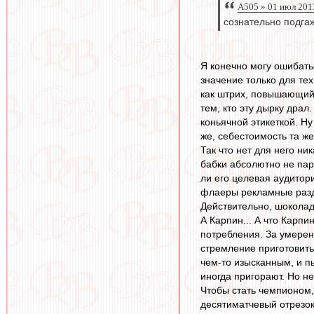
A505 » 01 июл 201
сознательно подгаж
Я конечно могу ошибать
значение только для тех
как штрих, повышающий 
тем, кто эту дырку драл
коньячной этикеткой. Н
же, себестоимость та ж
Так что нет для него н
бабки абсолютно не пар
ли его целевая аудитори
флаеры рекламные раздаю
Действительно, шоколад
А Карпин... А что Карп
потребления. За умерен
стремление приготовить
чем-то изысканным, и пы
иногда пригорают. Но не
Чтобы стать чемпионом, 
десятиматчевый отрезок