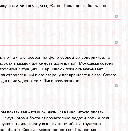
ижу, как и Биляшу и, увы, Жано...Последнего банально
ь кто на что способен на фоне серьезных соперников, то
, хотя в каждой шутке есть доля шутки). Молодежь совсем
нтролируя ситуацию... Паршивлюк пока обнадеживает,
мяч отправленный в его сторону превращается в его. Своего
л дальних ударов, хотя были возможности...
ы показывая - кому бы дать". Я начал, что-то писать.
.... едут ногами болтают сознательно подгаживать, а ведь
слушал.. начал крюк у клюшки перегибать...груженая
полная фигня. Сколько можно надеяться. Полностью