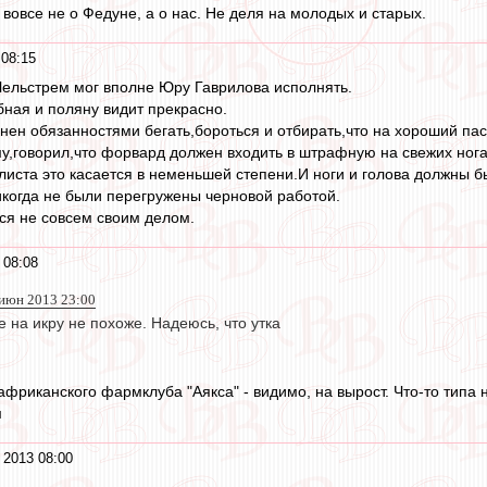
вовсе не о Федуне, а о нас. Не деля на молодых и старых.
08:15
 Чельстрем мог вполне Юру Гаврилова исполнять.
ная и поляну видит прекрасно.
нен обязанностями бегать,бороться и отбирать,что на хороший пас 
,говорил,что форвард должен входить в штрафную на свежих нога
ста это касается в неменьшей степени.И ноги и голова должны б
икогда не были перегружены черновой работой.
ся не совсем своим делом.
 08:08
 июн 2013 23:00
е на икру не похоже. Надеюсь, что утка
африканского фармклуба "Аякса" - видимо, на вырост. Что-то типа
м
 2013 08:00