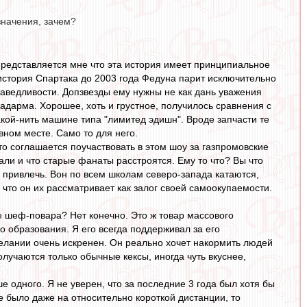
значения, зачем?
представляется мне что эта история имеет принципиальное
о история Спартака до 2003 года Федуна парит исключительно
аведливости. Допзвезды ему нужны не как дань уважения
 задарма. Хорошее, хоть и грустное, получилось сравнения с
акой-нить машине типа "лимитед эдишн". Вроде запчасти те
вном месте. Само то для него.
то соглашается поучаствовать в этом шоу за газпромовские
али и что старые фанаты расстроятся. Ему то что? Вы что
жь привлечь. Вон по всем школам северо-запада катаются,
, что он их рассматривает как залог своей самоокупаемости.
ые шеф-повара? Нет конечно. Это ж товар массового
о образования. Я его всегда поддерживал за его
елании очень искренен. Он реально хочет накормить людей
олучаются только обычные кексы, иногда чуть вкуснее,
е одного. Я не уверен, что за последние 3 года был хотя бы
е было даже на относительно короткой дистанции, то