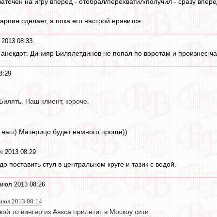
заточен на игру вперёд - отобрал/перехватил/получил - сразу вперёд
арпин сделает, а пока его настрой нравится.
 2013 08:33
й анекдот: Динияр Билялетдинов не попал по воротам и произнес ч
8:29
Билять. Наш клиент, короче.
о наш) Материцо будет намного проще))
л 2013 08:29
о поставить стул в центральном круге и тазик с водой.
 июл 2013 08:26
 июл 2013 08:14
акой то вингер из Аякса прилетит в Москоу сити