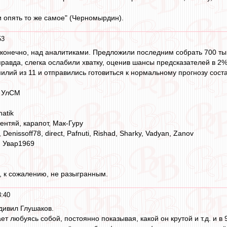
и опять то же самое" (Черномырдин).
53
конечно, над аналитиками. Предложили последним собрать 700 тыщ
правда, слегка ослабили хватку, оценив шансы предсказателей в 2%,
илий из 11 и отправились готовиться к нормальному прогнозу сос
, УлСМ
hatik
ентяй, карапот, Мак-Гуру
e, Denissoff78, direct, Pafnuti, Rishad, Sharky, Vadyan, Zanov
, Увар1969
, к сожалению, не разыгранным.
8:40
удивил Глушаков.
т любуясь собой, постоянно показывая, какой он крутой и т.д. и в 