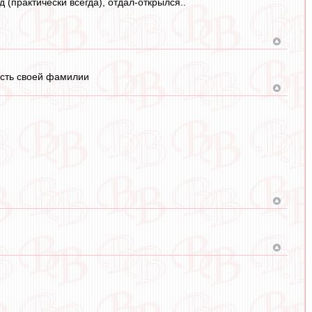
 (практически всегда), отдал-открылся..
асть своей фамилии