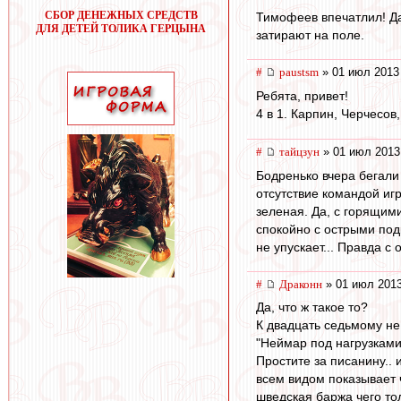
СБОР ДЕНЕЖНЫХ СРЕДСТВ
Тимофеев впечатлил! Дай
ДЛЯ ДЕТЕЙ ТОЛИКА ГЕРЦЫНА
затирают на поле.
#
paustsm
» 01 июл 2013
Ребята, привет!
4 в 1. Карпин, Черчесов
#
тайцзун
» 01 июл 2013
Бодренько вчера бегали 
отсутствие командой иг
зеленая. Да, с горящим
спокойно с острыми под
не упускает... Правда с
#
Драконн
» 01 июл 2013
Да, что ж такое то?
К двадцать седьмому не
"Неймар под нагрузками 
Простите за писанину.. 
всем видом показывает ч
шведская баржа чего тол