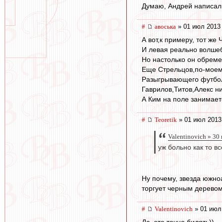
Думаю, Андрей написал 
#
авоська
» 01 июл 2013 
А вот,к примеру, тот же
И левая реально волшеб
Но настолько он обреме
Еще Стрельцов,по-моему
Разыгрывающего футболи
Гаврилов,Титов,Алекс н
А Ким на поле занимает
#
Teoretik
» 01 июл 2013
Valentinovich » 30
уж больно как то вс
Ну почему, звезда южно
торгует черным дерево
#
Valentinovich
» 01 июл
Да, это точно билять))