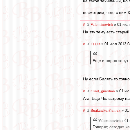
не такой техничный, но 
посмотрим, чего с ним К
#
Valentinovich
» 01 июл
На эту тему есть стары
#
FTOR
» 01 июл 2013 0
Еще и парня зовут 
Ну если Билять то точн
#
blind_guardian
» 01 ию
Ага. Еще Чельстрему над
#
BuakawPorPramuk
» 01
Valentinovich » 01
Говорят, сегодня к