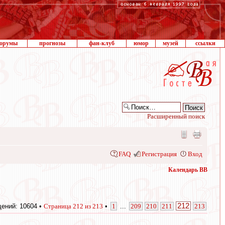
орумы
прогнозы
фан-клуб
юмор
музей
ссылки
Расширенный поиск
FAQ
Регистрация
Вход
Календарь ВВ
212
ений: 10604 •
Страница
212
из
213
•
1
...
209
210
211
213