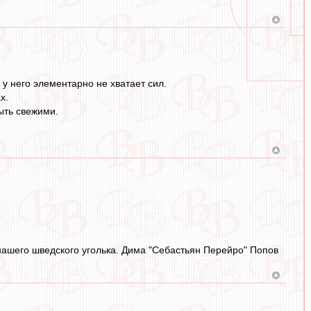
у него элементарно не хватает сил.
х.
ыть свежими.
 нашего шведского уголька. Дима "Себастьян Перейро" Попов