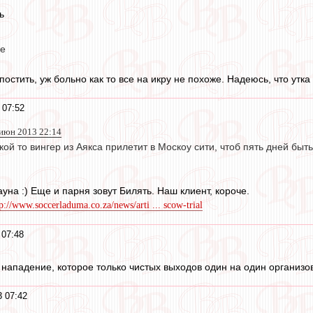
ь
се
постить, уж больно как то все на икру не похоже. Надеюсь, что утка
 07:52
 июн 2013 22:14
акой то вингер из Аякса прилетит в Москоу сити, чтоб пять дней бы
ауна :) Еще и парня зовут Билять. Наш клиент, короче.
tp://www.soccerladuma.co.za/news/arti ... scow-trial
 07:48
 нападение, которое только чистых выходов один на один организова
 07:42