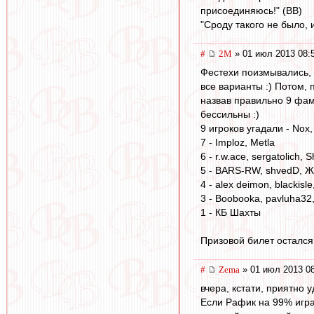
присоединяюсь!" (ВВ)
"Сроду такого не было, 
#
2M
» 01 июл 2013 08:
Фестехи поизмывались, 
все варианты :) Потом, 
назвав правильно 9 фам
бессильны :)
9 игроков угадали - Nox
7 - Imploz, Metla
6 - r.w.ace, sergatolich, S
5 - BARS-RW, shvedD, Ж
4 - alex deimon, blackisl
3 - Boobooka, pavluha32
1 - КБ Шахты
Призовой билет остался
#
Zema
» 01 июл 2013 0
вчера, кстати, приятно 
Если Рафик на 99% играе