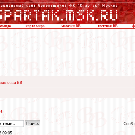
оманда
карта мира
магазин ВВ
гостевая ВВ
ф
вая книга ВВ
13
Сообщ
3 09:05