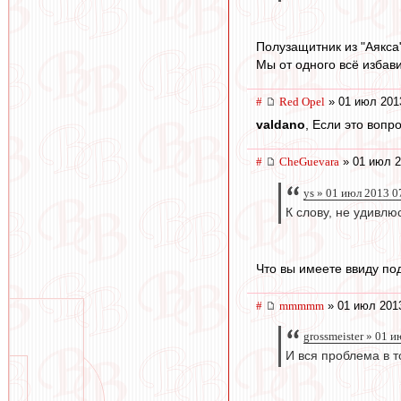
Полузащитник из "Аякса"
Мы от одного всё избав
#
Red Opel
» 01 июл 201
valdano
, Если это вопр
#
CheGuevara
» 01 июл 2
ys » 01 июл 2013 0
К слову, не удивлю
Что вы имеете ввиду по
#
mmmmm
» 01 июл 201
grossmeister » 01 
И вся проблема в т