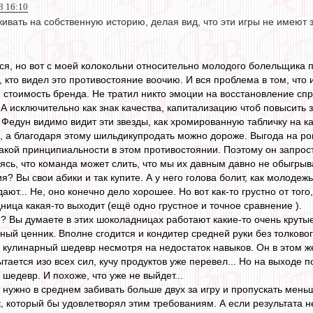
3 16:10
ивать на собственную историю, делая вид, что эти игры не имеют 
ся, но вот с моей колокольни относительно молодого болельщика 
, кто видел это противостояние воочию. И вся проблема в том, чт
стоимость бренда. Не тратил никто эмоции на восстановление спр
. А исключительно как знак качества, капитализацию чтоб повысить
у Федун видимо видит эти звезды, как хромированную табличку на к
е, а благодаря этому шильдикупродать можно дороже. Выгода на ро
икакой принципиальности в этом противостоянии. Поэтому он запрос
ясь, что команда может слить, что мы их давным давно не обыгрыв
я? Вы свои абики и так купите. А у него голова болит, как молоде
т... Не, оно конечно дело хорошее. Но вот как-то грустно от того
ница какая-то выходит (ещё одно грустное и точное сравнение ).
ин? Вы думаете в этих шоколадницах работают какие-то очень крут
ный ценник. Вполне сгодится и кондитер средней руки без толковог
 кулинарный шедевр несмотря на недостаток навыков. Он в этом ж
тается изо всех сил, кучу продуктов уже перевел... Но на выходе п
 шедевр. И похоже, что уже не выйдет...
нужно в среднем забивать больше двух за игру и пропускать меньш
, который бы удовлетворял этим требованиям. А если результата н