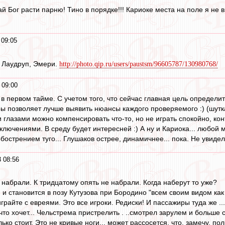
 Бог расти парню! Тино в порядке!!! Кариоке места на поле я не в
 09:05
, Лаудруп, Эмери.
http://photo.qip.ru/users/paustsm/96605787/130980768/
 09:00
в первом тайме. С учетом того, что сейчас главная цель определит
ры позволяет лучше выявить нюансы каждого проверяемого :) (шутка
и глазами можно компенсировать что-то, но не играть спокойно, ко
ключениями. В среду будет интересней :) А ну и Кариока... любой 
 обострением туго... Глушаков острее, динамичнее... пока. Не увиде
 08:56
 набрали. К тридцатому опять не набрали. Когда наберут то уже?
и становится в позу Кутузова при Бородино "всем своим видом как б
играйте с евреями. Это все игроки. Редиски! И пассажиры туда же ..
то хочет... Чельстрема пристрелить . ..смотрел зарулем и больше 
ько стоит. Это не кривые ноги... может рассосется. что, замечу, 