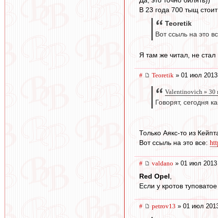
В 23 года 700 тыщ стоит
Teoretik
Вот ссыль на это в
Я там же читал, не стал 
#
Teoretik
» 01 июл 2013
Valentinovich » 30
Говорят, сегодня к
Только Аякс-то из Кейпт
Вот ссыль на это все:
ht
#
valdano
» 01 июл 2013
Red Opel
,
Если у кротов туповатое
#
petrov13
» 01 июл 2013