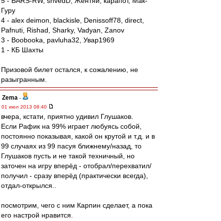
5 - BARS-RW, shvedD, Жентяй, карапот, Мак-
Гуру
4 - alex deimon, blackisle, Denissoff78, direct,
Pafnuti, Rishad, Sharky, Vadyan, Zanov
3 - Boobooka, pavluha32, Увар1969
1 - КБ Шахты
Призовой билет остался, к сожалению, не
разыгранным.
Zema
-
01 июл 2013 08:40
вчера, кстати, приятно удивил Глушаков.
Если Рафик на 99% играет любуясь собой,
постоянно показывая, какой он крутой и т.д. и в
99 случаях из 99 пасуя ближнему/назад, то
Глушаков пусть и не такой техничный, но
заточен на игру вперёд - отобрал/перехватил/
получил - сразу вперёд (практически всегда),
отдал-открылся..
посмотрим, чего с ним Карпин сделает, а пока
его настрой нравится.