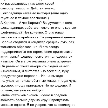
их рассматривает как залог своей
самоокупаемости. Действительно,
шоколадница какая-то выходит (ещё одно
грустное и точное сравнение ).
А Карпин... А что Карпин? Вы думаете в этих
шоколадницах работают какие-то очень крутые
шеф-повара? Нет конечно. Это ж товар
массового потребления. За умеренный ценник.
Вполне сгодится и кондитер средней руки без
толкового образования. Я его всегда
поддерживал за его стремление приготовить
кулинарный шедевр несмотря на недостаток
навыков. Он в этом желании очень искренен.
Он реально хочет накормить людей чем-то
изысканным, и пытается изо всех сил, кучу
продуктов уже перевел... Но на выходе
получаются только обычные кексы, иногда чуть
вкуснее, иногда пригорают. Но не шедевр. И
похоже, что уже не выйдет...
Чтобы стать чемпионом, нужно в среднем
забивать больше двух за игру и пропускать
меньше одного. Я не уверен, что за последние