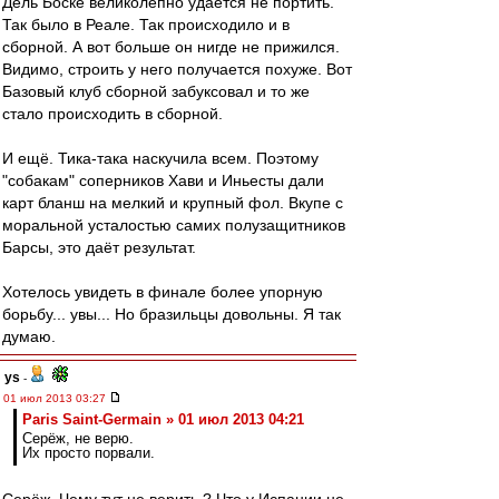
Дель Боске великолепно удаётся не портить.
Так было в Реале. Так происходило и в
сборной. А вот больше он нигде не прижился.
Видимо, строить у него получается похуже. Вот
Базовый клуб сборной забуксовал и то же
стало происходить в сборной.
И ещё. Тика-така наскучила всем. Поэтому
"собакам" соперников Хави и Иньесты дали
карт бланш на мелкий и крупный фол. Вкупе с
моральной усталостью самих полузащитников
Барсы, это даёт результат.
Хотелось увидеть в финале более упорную
борьбу... увы... Но бразильцы довольны. Я так
думаю.
ys
-
01 июл 2013 03:27
Paris Saint-Germain » 01 июл 2013 04:21
Серёж, не верю.
Их просто порвали.