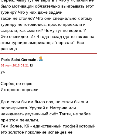
Серёж. Чему тут не верить ? Что у Испании не
было мотивации обязательно выигрывать этот
турнир? Что у них даже задачи
такой не стояло? Что они специально к этому
турниру не готовились, просто приехали и
сыграли, как смогли? Чему тут не верить ?
Это очевидно. Их 4 года назад где то так же на
этом турнире американцы "порвали". Вся
разница.
Paris Saint-Germain
-
01 июл 2013 03:21
ys
Серёж, не верю.
Их просто порвали.
Да и если бы им было пох, не стали бы они
переигрывать Уругвай и Нигерию или
накидывать двузначный счёт Таити, не забив
при этом пенальти.
Тем более, КК - единственный трофей который
это золотое поколение испанцев не