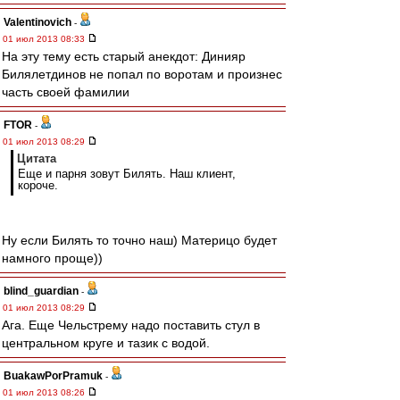
Valentinovich
-
01 июл 2013 08:33
На эту тему есть старый анекдот: Динияр
Билялетдинов не попал по воротам и произнес
часть своей фамилии
FTOR
-
01 июл 2013 08:29
Цитата
Еще и парня зовут Билять. Наш клиент,
короче.
Ну если Билять то точно наш) Материцо будет
намного проще))
blind_guardian
-
01 июл 2013 08:29
Ага. Еще Чельстрему надо поставить стул в
центральном круге и тазик с водой.
BuakawPorPramuk
-
01 июл 2013 08:26