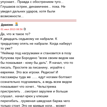
упускает... Правда с обострением туго...
Глушаков острее, динамичнее... пока. Не
увидел дальних ударов, хотя были
возможности...
Драконн
-
01 июл 2013 08:56
Да, что ж такое то?
К двадцать седьмому не набрали. К
тридцатому опять не набрали. Когда наберут
то уже?
"Неймар под нагрузками и становится в позу
Кутузова при Бородино "всем своим видом как
бы показывая - кому бы дать". Я начал, что-то
писать. Простите за писанину.. играйте с
евреями. Это все игроки. Редиски! И
пассажиры туда же ...... едут ногами болтают
сознательно подгаживать, а ведь всем видом
показывает что хочет... Чельстрема
пристрелить . ..смотрел зарулем и больше
слушал.. начал крюк у клюшки
перегибать...груженая шведская баржа чего
только стоит. Это не кривые ноги... может