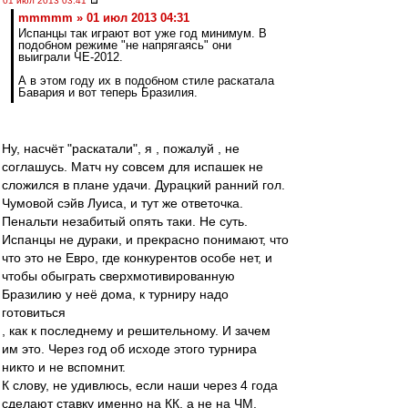
01 июл 2013 03:41
mmmmm » 01 июл 2013 04:31
Испанцы так играют вот уже год минимум. В
подобном режиме "не напрягаясь" они
выиграли ЧЕ-2012.
А в этом году их в подобном стиле раскатала
Бавария и вот теперь Бразилия.
Ну, насчёт "раскатали", я , пожалуй , не
соглашусь. Матч ну совсем для испашек не
сложился в плане удачи. Дурацкий ранний гол.
Чумовой сэйв Луиса, и тут же ответочка.
Пенальти незабитый опять таки. Не суть.
Испанцы не дураки, и прекрасно понимают, что
что это не Евро, где конкурентов особе нет, и
чтобы обыграть сверхмотивированную
Бразилию у неё дома, к турниру надо
готовиться
, как к последнему и решительному. И зачем
им это. Через год об исходе этого турнира
никто и не вспомнит.
К слову, не удивлюсь, если наши через 4 года
сделают ставку именно на КК, а не на ЧМ.