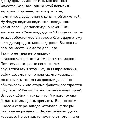
дырку драл. А исключительно как знак
качества, капитализацию чтоб повысить
задарма. Хорошее, хоть и грустное,
получилось сравнения с коньячной этикеткой.
Ну Федун видимо видит эти звезды, как
хромированную табличку на какой-нить
машине типа "лимитед эдишн". Вроде запчасти
те же, себестоимость та же, а благодаря этому
шильдикупродать можно дороже. Выгода на
ровном месте. Само то для него.
Так что нет для него никакой
принципиальности в этом противостоянии.
Поэтому он запросто соглашается
поучаствовать в этом шоу за газпромовские
бабки абсолютно не парясь, что команда
может слить, что мы их давным давно не
обыгрывали и что старые фанаты расстроятся.
Ему то что? Вы что ли его целевая аудитория?
Вы свои абики и так купите. А у него голова
болит, как молодежь привлечь. Вон по всем
школам северо-запада катаются, флаеры
рекламные раздают... Не, оно конечно дело
хорошее. Но вот как-то грустно от того, что он