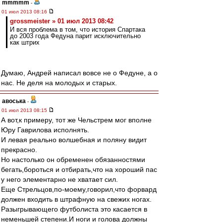
mmmmm
-
01 июл 2013 08:16
grossmeister » 01 июл 2013 08:42
И вся проблема в том, что история Спартака
до 2003 года Федуна парит исключительно
как штрих
Думаю, Андрей написал вовсе не о Федуне, а о
нас. Не деля на молодых и старых.
авоська
-
01 июл 2013 08:15
А вот,к примеру, тот же Чельстрем мог вполне
Юру Гаврилова исполнять.
И левая реально волшебная и поляну видит
прекрасно.
Но настолько он обременен обязанностями
бегать,бороться и отбирать,что на хороший пас
у него элементарно не хватает сил.
Еще Стрельцов,по-моему,говорил,что форвард
должен входить в штрафную на свежих ногах.
Разыгрывающего футболиста это касается в
неменьшей степени.И ноги и голова должны