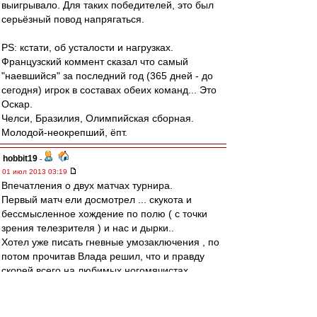
выигрывало. Для таких победителей, это был
серьёзный повод напрягаться.
PS: кстати, об усталости и нагрузках.
Французский коммент сказал что самый
"наевшийся" за последний год (365 дней - до
сегодня) игрок в составах обеих команд... Это
Оскар.
Челси, Бразилия, Олимпийская сборная.
Молодой-неокрепший, ёпт.
hobbit19
-
01 июл 2013 03:19
Впечатления о двух матчах турнира.
Первый матч ели досмотрел ... скукота и
бессмысленное хождение по полю ( с точки
зрения телезрителя ) и нас и дырки..
Хотел уже писать гневные умозаключения , по
потом прочитав Влада решил, что и правду
скорей всего на любимых ногомячистах
сказалась и жара и нагрузки...
Понравился Кротов...
Ну и Бок однозначно лучший ЗЦ после Видича