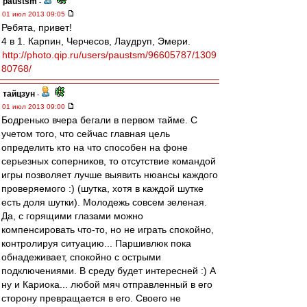
paustsm
-
01 июл 2013 09:05
Ребята, привет!
4 в 1. Карпин, Черчесов, Лаудруп, Эмери.
http://photo.qip.ru/users/paustsm/96605787/1309
80768/
тайцзун
-
01 июл 2013 09:00
Бодренько вчера бегали в первом тайме. С
учетом того, что сейчас главная цель
определить кто на что способен на фоне
серьезных соперников, то отсутствие командой
игры позволяет лучше выявить нюансы каждого
проверяемого :) (шутка, хотя в каждой шутке
есть доля шутки). Молодежь совсем зеленая.
Да, с горящими глазами можно
компенсировать что-то, но не играть спокойно,
контролируя ситуацию... Паршивлюк пока
обнадеживает, спокойно с острыми
подключениями. В среду будет интересней :) А
ну и Кариока... любой мяч отправленный в его
сторону превращается в его. Своего не