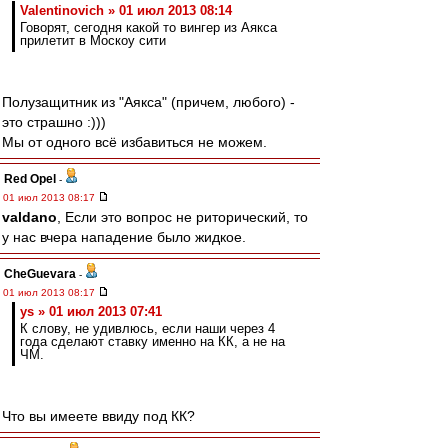
Valentinovich » 01 июл 2013 08:14
Говорят, сегодня какой то вингер из Аякса
прилетит в Москоу сити
Полузащитник из "Аякса" (причем, любого) -
это страшно :)))
Мы от одного всё избавиться не можем.
Red Opel
-
01 июл 2013 08:17
valdano
, Если это вопрос не риторический, то
у нас вчера нападение было жидкое.
CheGuevara
-
01 июл 2013 08:17
ys » 01 июл 2013 07:41
К слову, не удивлюсь, если наши через 4
года сделают ставку именно на КК, а не на
ЧМ.
Что вы имеете ввиду под КК?