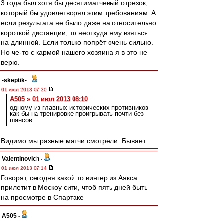
3 года был хотя бы десятиматчевый отрезок,
который бы удовлетворял этим требованиям. А
если результата не было даже на относительно
короткой дистанции, то неоткуда ему взяться
на длинной. Если только попрёт очень сильно.
Но че-то с кармой нашего хозяина я в это не
верю.
-skeptik-
-
01 июл 2013 07:30
A505 » 01 июл 2013 08:10
одному из главных исторических противников
как бы на тренировке проигрывать почти без
шансов
Видимо мы разные матчи смотрели. Бывает.
Valentinovich
-
01 июл 2013 07:14
Говорят, сегодня какой то вингер из Аякса
прилетит в Москоу сити, чтоб пять дней быть
на просмотре в Спартаке
A505
-