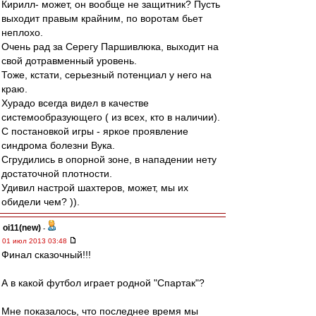
Кирилл- может, он вообще не защитник? Пусть
выходит правым крайним, по воротам бьет
неплохо.
Очень рад за Серегу Паршивлюка, выходит на
свой дотравменный уровень.
Тоже, кстати, серьезный потенциал у него на
краю.
Хурадо всегда видел в качестве
системообразующего ( из всех, кто в наличии).
С постановкой игры - яркое проявление
синдрома болезни Вука.
Сгрудились в опорной зоне, в нападении нету
достаточной плотности.
Удивил настрой шахтеров, может, мы их
обидели чем? )).
oi11(new)
-
01 июл 2013 03:48
Финал сказочный!!!
А в какой футбол играет родной "Спартак"?
Мне показалось, что последнее время мы