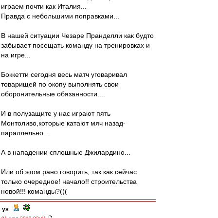
играем почти как Италия...
Правда с небольшими поправками...
В нашей ситуации Чезаре Пранделли как будто
забывает посещать команду на тренировках и
на игре...
Боккетти сегодня весь матч уговаривал
товарищей по окопу выполнять свои
оборонительные обязанности....
И в полузащите у нас играют пять
Монтоливо,которые катают мяч назад-
параллельно....
А в нападении сплошные Джилардино...
Или об этом рано говорить, так как сейчас
только очередное! начало!! строительства
новой!!! команды?(((
ys
-