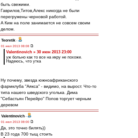
быть свежими.
Гаврилов,Титов,Алекс никогда не были
перегружены черновой работой.
А Ким на поле занимается не совсем своим
делом.
Teoretik
-
01 июл 2013 08:08
Valentinovich » 30 июн 2013 23:00
уж больно как то все на икру не похоже.
Надеюсь, что утка
Ну почему, звезда южноафриканского
фармклуба "Аякса" - видимо, на вырост. Что-то
типа нашего шведского уголька. Дима
"Себастьян Перейро" Попов торгует черным
деревом
Valentinovich
-
01 июл 2013 08:00
Да, это точно билять))
В 23 года 700 тыщ стоить