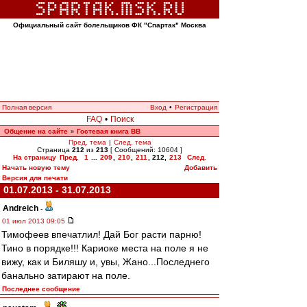
Официальный сайт болельщиков ФК "Спартак" Москва
Полная версия
Вход
•
Регистрация
FAQ
•
Поиск
Общение на сайте
Гостевая книга ВВ
»
Пред. тема
|
След. тема
Страница
212
из
213
[ Сообщений: 10604 ]
На страницу
Пред.
1
...
209
,
210
,
211
,
212
,
213
След.
Начать новую тему
Добавить
Версия для печати
01.07.2013 - 31.07.2013
Andreich
-
01 июл 2013 09:05
Тимофеев впечатлил! Дай Бог расти парню!
Тино в порядке!!! Кариоке места на поле я не
вижу, как и Биляшу и, увы, Жано...Последнего
банально затирают на поле.
Последнее сообщение