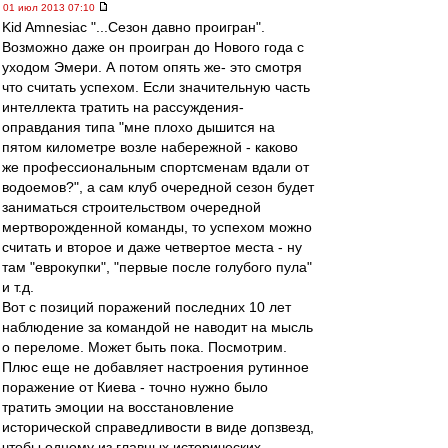
01 июл 2013 07:10
Kid Amnesiac "...Сезон давно проигран".
Возможно даже он проигран до Нового года с
уходом Эмери. А потом опять же- это смотря
что считать успехом. Если значительную часть
интеллекта тратить на рассуждения-
оправдания типа "мне плохо дышится на
пятом километре возле набережной - каково
же профессиональным спортсменам вдали от
водоемов?", а сам клуб очередной сезон будет
заниматься строительством очередной
мертворожденной команды, то успехом можно
считать и второе и даже четвертое места - ну
там "еврокупки", "первые после голубого пула"
и т.д.
Вот с позиций поражений последних 10 лет
наблюдение за командой не наводит на мысль
о переломе. Может быть пока. Посмотрим.
Плюс еще не добавляет настроения рутинное
поражение от Киева - точно нужно было
тратить эмоции на восстановление
исторической справедливости в виде допзвезд,
чтобы одному из главных исторических