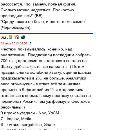
рассосется. что, замечу, полная фигня.
Сколько можно надеяться. Полностью
присоединяюсь!" (ВВ)
"Сроду такого не было, и опять то же самое"
(Черномырдин).
2M
-
01 июл 2013 08:53
Фестехи поизмывались, конечно, над
аналитиками. Предложили последним собрать
700 тыщ прогнозистов стартового состава на
Шахту, дабы закрыть все варианты :) Потом,
правда, слегка ослабили хватку, оценив шансы
предсказателей в 2%, не больше. Аналитики
вяло огрызнулись в ответ, всё таки назвав
правильно 9 фамилий из 11 и отправились
готовиться к нормальному прогнозу состава на
чемпионат России, там уж формулы фестехов
бессильны :)
9 игроков угадали - Nox, УлСМ
7 - Imploz, Metla
6 - r.w.ace, sergatolich, Shatik