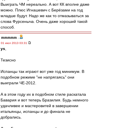
Выиграть ЧМ нереально. А вот КК вполне даже
можно. Плюс Игнашевич с Берёзами на год
младше будут. Надо же как то отмазываться за
слова Фурсеныча. Очень даже хороший такой
способ.
mmmmm
-
01 июл 2013 03:31
ys
,
Тезисно
Испанцы так играют вот уже год минимум. В
подобном режиме "не напрягаясь" они
выиграли ЧЕ-2012.
А в этом году их в подобном стиле раскатала
Бавария и вот теперь Бразилия. Будь немного
удачливее и мастеровитей в завершении
итальянцы, испанцы и до финала не
добрались.