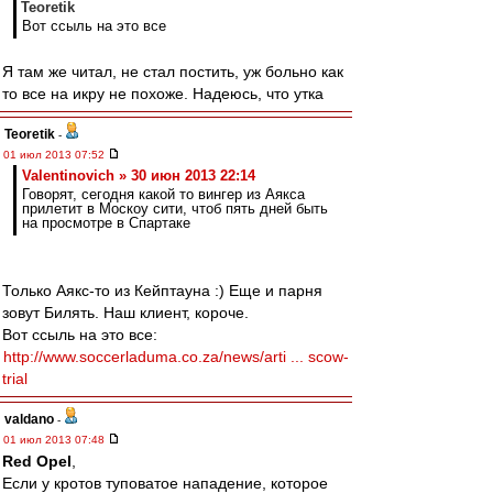
Teoretik
Вот ссыль на это все
Я там же читал, не стал постить, уж больно как
то все на икру не похоже. Надеюсь, что утка
Teoretik
-
01 июл 2013 07:52
Valentinovich » 30 июн 2013 22:14
Говорят, сегодня какой то вингер из Аякса
прилетит в Москоу сити, чтоб пять дней быть
на просмотре в Спартаке
Только Аякс-то из Кейптауна :) Еще и парня
зовут Билять. Наш клиент, короче.
Вот ссыль на это все:
http://www.soccerladuma.co.za/news/arti ... scow-
trial
valdano
-
01 июл 2013 07:48
Red Opel
,
Если у кротов туповатое нападение, которое