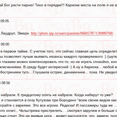
 Бог расти парню! Тино в порядке!!! Кариоке места на поле я не в
 09:05
, Лаудруп, Эмери.
http://photo.qip.ru/users/paustsm/96605787/130980768/
 09:00
в первом тайме. С учетом того, что сейчас главная цель определит
ры позволяет лучше выявить нюансы каждого проверяемого :) (шутка
и глазами можно компенсировать что-то, но не играть спокойно, ко
ключениями. В среду будет интересней :) А ну и Кариока... любой 
 обострением туго... Глушаков острее, динамичнее... пока. Не увиде
 08:56
 набрали. К тридцатому опять не набрали. Когда наберут то уже?
и становится в позу Кутузова при Бородино "всем своим видом как б
играйте с евреями. Это все игроки. Редиски! И пассажиры туда же ..
то хочет... Чельстрема пристрелить . ..смотрел зарулем и больше 
ько стоит. Это не кривые ноги... может рассосется. что, замечу, 