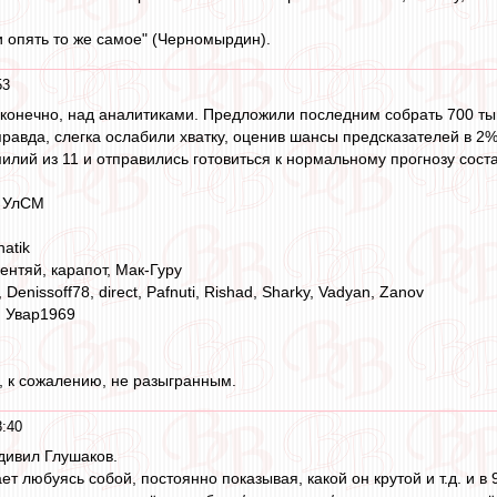
и опять то же самое" (Черномырдин).
53
конечно, над аналитиками. Предложили последним собрать 700 тыщ
правда, слегка ослабили хватку, оценив шансы предсказателей в 2%,
илий из 11 и отправились готовиться к нормальному прогнозу сос
, УлСМ
hatik
ентяй, карапот, Мак-Гуру
e, Denissoff78, direct, Pafnuti, Rishad, Sharky, Vadyan, Zanov
, Увар1969
, к сожалению, не разыгранным.
8:40
удивил Глушаков.
т любуясь собой, постоянно показывая, какой он крутой и т.д. и в 