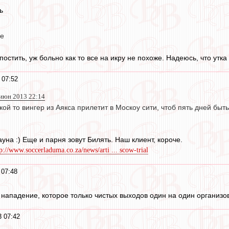
ь
се
постить, уж больно как то все на икру не похоже. Надеюсь, что утка
 07:52
 июн 2013 22:14
акой то вингер из Аякса прилетит в Москоу сити, чтоб пять дней бы
ауна :) Еще и парня зовут Билять. Наш клиент, короче.
tp://www.soccerladuma.co.za/news/arti ... scow-trial
 07:48
 нападение, которое только чистых выходов один на один организова
 07:42