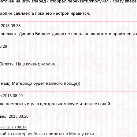
заточен на игру вперёд - отобрал/перехватил/получил - сразу вперёд
арпин сделает, а пока его настрой нравится.
 2013 08:33
й анекдот: Динияр Билялетдинов не попал по воротам и произнес ч
8:29
Билять. Наш клиент, короче.
о наш) Материцо будет намного проще))
л 2013 08:29
о поставить стул в центральном круге и тазик с водой.
 июл 2013 08:26
 июл 2013 08:14
акой то вингер из Аякса прилетит в Москоу сити