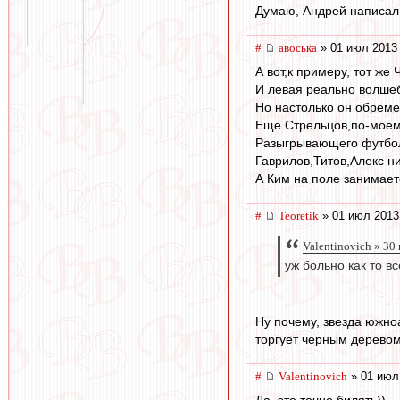
Думаю, Андрей написал 
#
авоська
» 01 июл 2013 
А вот,к примеру, тот же
И левая реально волшеб
Но настолько он обреме
Еще Стрельцов,по-моему
Разыгрывающего футболи
Гаврилов,Титов,Алекс н
А Ким на поле занимает
#
Teoretik
» 01 июл 2013
Valentinovich » 30
уж больно как то вс
Ну почему, звезда южно
торгует черным дерево
#
Valentinovich
» 01 июл
Да, это точно билять))