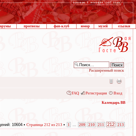
орумы
прогнозы
фан-клуб
юмор
музей
ссылки
Расширенный поиск
FAQ
Регистрация
Вход
Календарь ВВ
212
ений: 10604 •
Страница
212
из
213
•
1
...
209
210
211
213