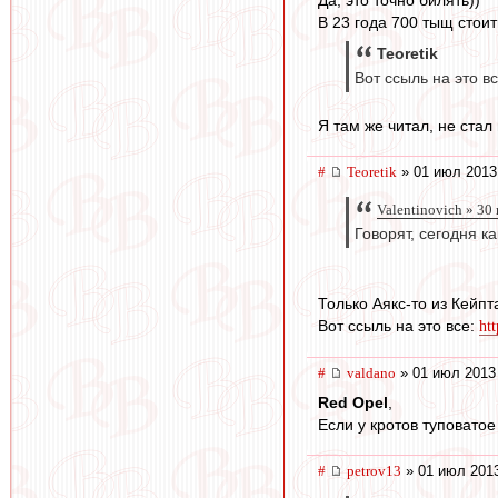
В 23 года 700 тыщ стоит
Teoretik
Вот ссыль на это в
Я там же читал, не стал 
#
Teoretik
» 01 июл 2013
Valentinovich » 30
Говорят, сегодня к
Только Аякс-то из Кейпт
Вот ссыль на это все:
ht
#
valdano
» 01 июл 2013
Red Opel
,
Если у кротов туповатое
#
petrov13
» 01 июл 2013