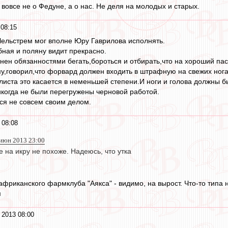
вовсе не о Федуне, а о нас. Не деля на молодых и старых.
08:15
 Чельстрем мог вполне Юру Гаврилова исполнять.
ная и поляну видит прекрасно.
нен обязанностями бегать,бороться и отбирать,что на хороший пас 
,говорил,что форвард должен входить в штрафную на свежих нога
ста это касается в неменьшей степени.И ноги и голова должны б
икогда не были перегружены черновой работой.
ся не совсем своим делом.
 08:08
 июн 2013 23:00
е на икру не похоже. Надеюсь, что утка
африканского фармклуба "Аякса" - видимо, на вырост. Что-то типа
м
 2013 08:00