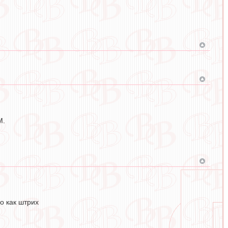
М.
о как штрих