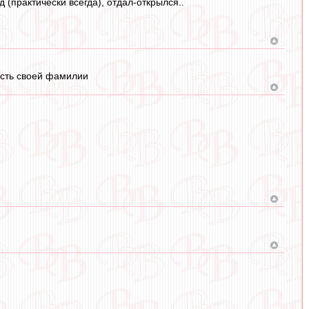
 (практически всегда), отдал-открылся..
асть своей фамилии