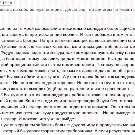
3 16:10
ивать на собственную историю, делая вид, что эти игры не имеют 
ся, но вот с моей колокольни относительно молодого болельщика 
, кто видел это противостояние воочию. И вся проблема в том, чт
стоимость бренда. Не тратил никто эмоции на восстановление спр
. А исключительно как знак качества, капитализацию чтоб повысить
у Федун видимо видит эти звезды, как хромированную табличку на к
е, а благодаря этому шильдикупродать можно дороже. Выгода на ро
икакой принципиальности в этом противостоянии. Поэтому он запрос
ясь, что команда может слить, что мы их давным давно не обыгрыв
я? Вы свои абики и так купите. А у него голова болит, как молоде
т... Не, оно конечно дело хорошее. Но вот как-то грустно от того
ница какая-то выходит (ещё одно грустное и точное сравнение ).
ин? Вы думаете в этих шоколадницах работают какие-то очень крут
ный ценник. Вполне сгодится и кондитер средней руки без толковог
 кулинарный шедевр несмотря на недостаток навыков. Он в этом ж
тается изо всех сил, кучу продуктов уже перевел... Но на выходе п
 шедевр. И похоже, что уже не выйдет...
нужно в среднем забивать больше двух за игру и пропускать меньш
, который бы удовлетворял этим требованиям. А если результата н