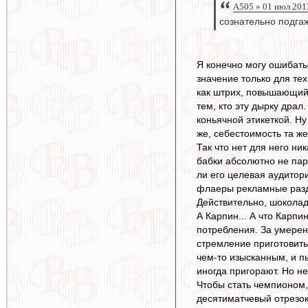
A505 » 01 июл 201
сознательно подгаж
Я конечно могу ошибать
значение только для тех
как штрих, повышающий 
тем, кто эту дырку драл
коньячной этикеткой. Н
же, себестоимость та ж
Так что нет для него н
бабки абсолютно не пар
ли его целевая аудитори
флаеры рекламные раздаю
Действительно, шоколад
А Карпин... А что Карп
потребления. За умерен
стремление приготовить
чем-то изысканным, и пы
иногда пригорают. Но не
Чтобы стать чемпионом, 
десятиматчевый отрезок