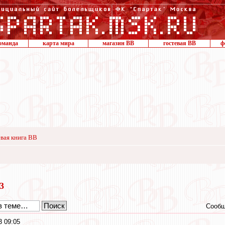
оманда
карта мира
магазин ВВ
гостевая ВВ
ф
вая книга ВВ
13
Сообщ
3 09:05