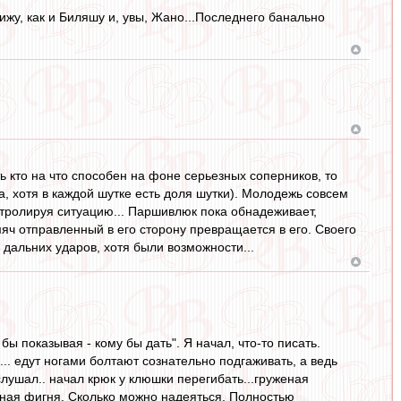
ижу, как и Биляшу и, увы, Жано...Последнего банально
ь кто на что способен на фоне серьезных соперников, то
, хотя в каждой шутке есть доля шутки). Молодежь совсем
нтролируя ситуацию... Паршивлюк пока обнадеживает,
мяч отправленный в его сторону превращается в его. Своего
л дальних ударов, хотя были возможности...
ы показывая - кому бы дать". Я начал, что-то писать.
.... едут ногами болтают сознательно подгаживать, а ведь
слушал.. начал крюк у клюшки перегибать...груженая
полная фигня. Сколько можно надеяться. Полностью