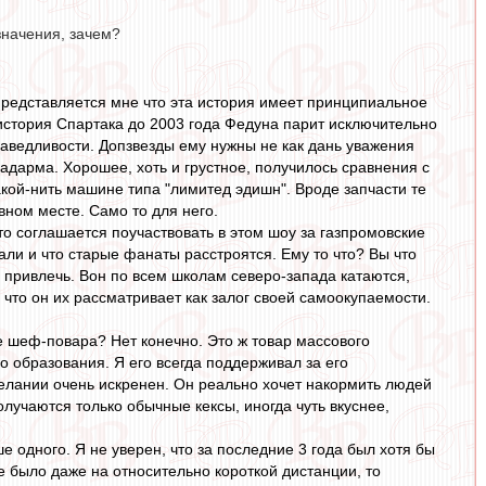
значения, зачем?
представляется мне что эта история имеет принципиальное
о история Спартака до 2003 года Федуна парит исключительно
аведливости. Допзвезды ему нужны не как дань уважения
 задарма. Хорошее, хоть и грустное, получилось сравнения с
акой-нить машине типа "лимитед эдишн". Вроде запчасти те
вном месте. Само то для него.
то соглашается поучаствовать в этом шоу за газпромовские
али и что старые фанаты расстроятся. Ему то что? Вы что
жь привлечь. Вон по всем школам северо-запада катаются,
, что он их рассматривает как залог своей самоокупаемости.
ые шеф-повара? Нет конечно. Это ж товар массового
о образования. Я его всегда поддерживал за его
елании очень искренен. Он реально хочет накормить людей
олучаются только обычные кексы, иногда чуть вкуснее,
е одного. Я не уверен, что за последние 3 года был хотя бы
е было даже на относительно короткой дистанции, то