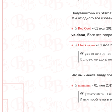
Полузащитник из "Аякса"
Мы от одного всё избав
#
Red Opel
» 01 июл 201
valdano
, Если это вопр
#
CheGuevara
» 01 июл 2
ys » 01 июл 2013 0
К слову, не удивлю
Что вы имеете ввиду по
#
mmmmm
» 01 июл 201
grossmeister » 01 
И вся проблема в т