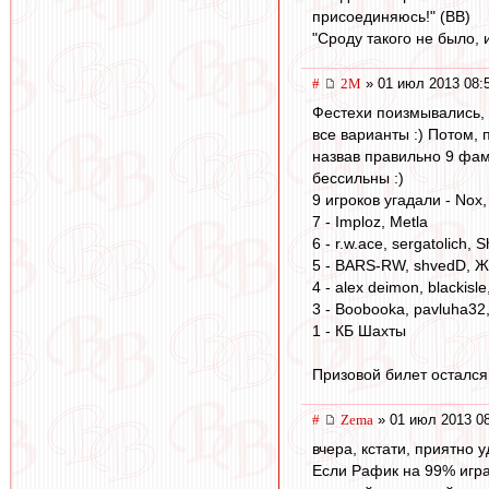
присоединяюсь!" (ВВ)
"Сроду такого не было, 
#
2M
» 01 июл 2013 08:
Фестехи поизмывались, 
все варианты :) Потом, 
назвав правильно 9 фам
бессильны :)
9 игроков угадали - Nox
7 - Imploz, Metla
6 - r.w.ace, sergatolich, S
5 - BARS-RW, shvedD, Ж
4 - alex deimon, blackisl
3 - Boobooka, pavluha32
1 - КБ Шахты
Призовой билет остался
#
Zema
» 01 июл 2013 0
вчера, кстати, приятно 
Если Рафик на 99% играе