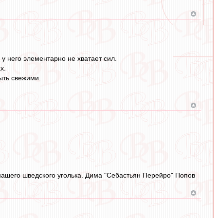
у него элементарно не хватает сил.
х.
ыть свежими.
 нашего шведского уголька. Дима "Себастьян Перейро" Попов