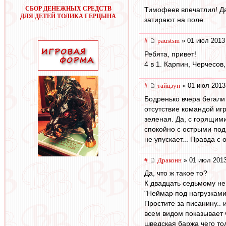
СБОР ДЕНЕЖНЫХ СРЕДСТВ
Тимофеев впечатлил! Дай
ДЛЯ ДЕТЕЙ ТОЛИКА ГЕРЦЫНА
затирают на поле.
#
paustsm
» 01 июл 2013
Ребята, привет!
4 в 1. Карпин, Черчесов
#
тайцзун
» 01 июл 2013
Бодренько вчера бегали 
отсутствие командой иг
зеленая. Да, с горящим
спокойно с острыми под
не упускает... Правда с
#
Драконн
» 01 июл 2013
Да, что ж такое то?
К двадцать седьмому не
"Неймар под нагрузками 
Простите за писанину.. 
всем видом показывает ч
шведская баржа чего тол