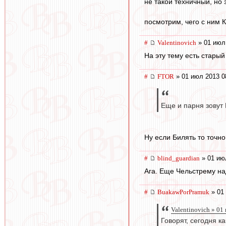
не такой техничный, но 
посмотрим, чего с ним К
#
Valentinovich
» 01 июл
На эту тему есть стары
#
FTOR
» 01 июл 2013 0
Еще и парня зовут 
Ну если Билять то точн
#
blind_guardian
» 01 ию
Ага. Еще Чельстрему над
#
BuakawPorPramuk
» 01
Valentinovich » 01
Говорят, сегодня к