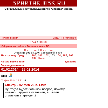
Официальный сайт болельщиков ФК "Спартак" Москва
Полная версия
Вход
•
Регистрация
FAQ
•
Поиск
Общение на сайте
Гостевая книга ВВ
»
Пред. тема
|
След. тема
Страница
103
из
109
[ Сообщений: 5408 ]
На страницу
Пред.
1
...
100
,
101
,
102
,
103
,
104
,
105
,
106
...
109
След.
Начать новую тему
Добавить
Версия для печати
01.02.2014 - 28.02.2014
Allig
-
02 фев 2014 12:21
Спектр » 02 фев 2014 13:05
Ну, тогда будет большой вопрос, почему
именно Барриоса оставили, а Велли
сплавили в аренду :)