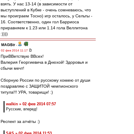
взять. У нас 13-14 (в зависимости от
выступлений в Кубке - очень сомневаюсь, что
мы проиграем Тосно) игр осталось, у Сельты -
16. Соответственно, один гол Барриоса
приравняем к 1.23 или 1.14 гола Веллитона
:))))
MAGi$tr
-
02 фев 2014 11:17
ПриВВетствую ВВсех!
Валерия Георгиевича в Днюхой! Здоровья и
сбычи мечт!
Сборную России по русскому хоккею от души
поздравляю с ЗАЩИТОЙ чемпионского
титула!!! УРА, товарищи! :)
walkin » 02 фев 2014 07:57
Русские, вперед!
Респект за атчёты :)
SAS » 02 фев 2014 11:53