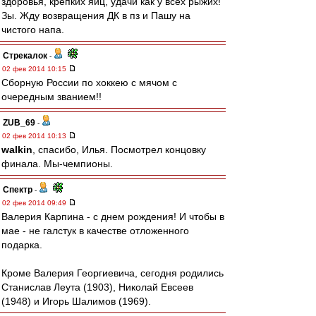
здоровья, крепких яиц, удачи как у всех рыжих!
Зы. Жду возвращения ДК в пз и Пашу на
чистого напа.
Стрекалок
-
02 фев 2014 10:15
Сборную России по хоккею с мячом с
очередным званием!!
ZUB_69
-
02 фев 2014 10:13
walkin
, спасибо, Илья. Посмотрел концовку
финала. Мы-чемпионы.
Спектр
-
02 фев 2014 09:49
Валерия Карпина - с днем рождения! И чтобы в
мае - не галстук в качестве отложенного
подарка.
Кроме Валерия Георгиевича, сегодня родились
Станислав Леута (1903), Николай Евсеев
(1948) и Игорь Шалимов (1969).