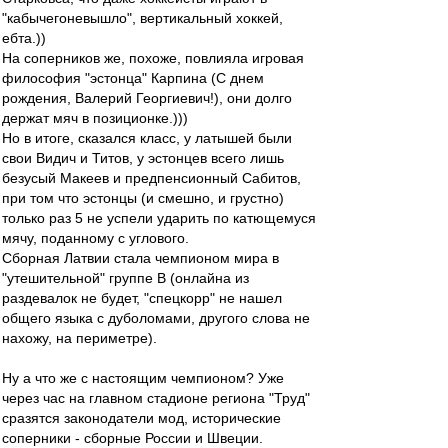
"кабычегоневышло", вертикальный хоккей,
ебта.))
На соперников же, похоже, повлияла игровая
философия "эстонца" Карпина (С днем
рождения, Валерий Георгиевич!), они долго
держат мяч в позиционке.)))
Но в итоге, сказался класс, у латышей были
свои Видич и Титов, у эстонцев всего лишь
безусый Макеев и предпенсионный Сабитов,
при том что эстонцы (и смешно, и грустно)
только раз 5 не успели ударить по катющемуся
мячу, поданному с углового.
Сборная Латвии стала чемпионом мира в
"утешительной" группе В (онлайна из
раздевалок не будет, "спецкорр" не нашел
общего языка с дуболомами, другого слова не
нахожу, на периметре).
Ну а что же с настоящим чемпионом? Уже
через час на главном стадионе региона "Труд"
сразятся законодатели мод, исторические
соперники - сборные России и Швеции.