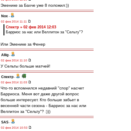
Эменике за Бахче уже 8 положил:))
Nox
-
02 фев 2014 11:11
Спектр » 02 фев 2014 12:03
Барриос за нас или Веллитон за "Сельту"?
Или Эменике за Фенер
Allig
-
02 фев 2014 11:10
У Сельты больше матчей!
Спектр
-
02 фев 2014 11:03
Что-то вспомнился недавний "спор" насчет
Барриоса. Меня вот даже другой вопрос
больше интересует. Кто больше забьет в
весенней части сезона - Барриос за нас или
Веллитон за "Сельту"? :)))
SAS
-
02 фев 2014 10:53