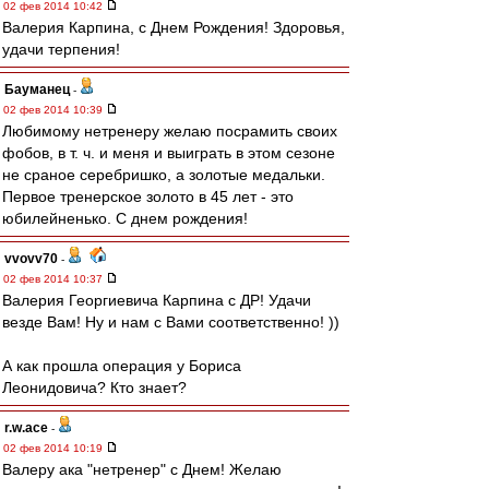
02 фев 2014 10:42
Валерия Карпина, с Днем Рождения! Здоровья,
удачи терпения!
Бауманец
-
02 фев 2014 10:39
Любимому нетренеру желаю посрамить своих
фобов, в т. ч. и меня и выиграть в этом сезоне
не сраное серебришко, а золотые медальки.
Первое тренерское золото в 45 лет - это
юбилейненько. С днем рождения!
vvovv70
-
02 фев 2014 10:37
Валерия Георгиевича Карпина с ДР! Удачи
везде Вам! Ну и нам с Вами соответственно! ))
А как прошла операция у Бориса
Леонидовича? Кто знает?
r.w.ace
-
02 фев 2014 10:19
Валеру ака "нетренер" с Днем! Желаю