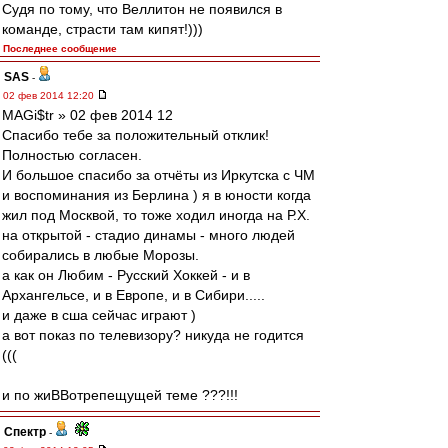
Судя по тому, что Веллитон не появился в
команде, страсти там кипят!)))
Последнее сообщение
SAS
-
02 фев 2014 12:20
MAGi$tr » 02 фев 2014 12
Спасибо тебе за положительный отклик!
Полностью согласен.
И большое спасибо за отчёты из Иркутска с ЧМ
и воспоминания из Берлина ) я в юности когда
жил под Москвой, то тоже ходил иногда на Р.Х.
на открытой - стадио динамы - много людей
собирались в любые Морозы.
а как он Любим - Русский Хоккей - и в
Архангельсе, и в Европе, и в Сибири.....
и даже в сша сейчас играют )
а вот показ по телевизору? никуда не годится
(((
и по жиВВотрепещущей теме ???!!!
Спектр
-