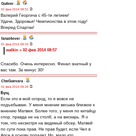
Guliver
-
02 фев 2014 08:51
Валерий Георгича с 45-ти летием!
Удачи, Здоровья! Чемпионства в этом году!
Вперед Спартак!
fanat4ever
-
02 фев 2014 08:32
walkin » 02 фев 2014 08:57
Спасибо. Очень интересно. Финал знатный у
вас там. За минус 30!
CheGuevara
-
02 фев 2014 08:28
Буц
,
Если это в мой огород, то я вовсе не
подъебываю. У меня мнение весьма близкое к
мнению Матвея. Более того, у меня по китайцу
спор, правда не на столб, а на вискарь. Я о
том, что несмотря на видимый обсер, Матвей
по сути пока прав. Не прав будет, если Чел в
Арсе в основу попадет. Но, мало кто