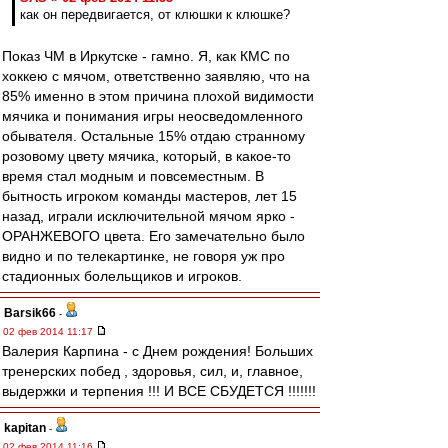
как он передвигается, от клюшки к клюшке?
Показ ЧМ в Иркутске - гамно. Я, как КМС по
хоккею с мячом, ответственно заявляю, что на
85% именно в этом причина плохой видимости
мячика и понимания игры неосведомленного
обывателя. Остальные 15% отдаю странному
розовому цвету мячика, который, в какое-то
время стал модным и повсеместным. В
бытность игроком команды мастеров, лет 15
назад, играли исключительной мячом ярко -
ОРАНЖЕВОГО цвета. Его замечательно было
видно и по телекартинке, не говоря уж про
стадионных болельщиков и игроков.
Barsik66
-
02 фев 2014 11:17
Валерия Карпина - с Днем рождения! Больших
тренерских побед , здоровья, сил, и, главное,
выдержки и терпения !!! И ВСЕ СБУДЕТСЯ !!!!!!!
kapitan
-
02 фев 2014 11:16