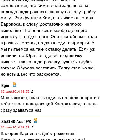
сомневается, что Кима взяли задешево на
полгода подстраховать основу на пару тройку
минут. Эти функции Ким, в отличие от того де
Барриоса, к слову, достаточно неплохо
выполняет. Но роль системообразующего
игрока уже не для него. Они с китайцем хоть и
в разных телегах, но давно едут с ярмарки. А
мы пытаемся на таких ставку делать. Если уж
решили что Юра нападение в одиночку
вывезет, так на подстраховку лучше из дубля
того же Обухова поставить. Толку столько же,
но есть шанс что раскроется.
Egor
-
02 фев 2014 08:25
Мне кажется, если выходишь на поле, а против
тебя играет нападающий Кастратович, то надо
сразу здаваться на)
StuG 40 Ausf F/8
-
02 фев 2014 08:22
Валерия Карпина с Днём рождения!
Искренние пожелания здоровья и удачи!