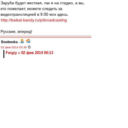
Заруба будет жесткая, так я на стадио, а вы,
кто пожелает, можете следить за
видеотрансляцией в 9.00 мск здесь.
http://baikal-bandy.ru/p/broadcasting
Русские, вперед!
Boobooka
-
02 фев 2014 05:36
Fergiy » 02 фев 2014 00:13
Ну у нас же официальный матч был. И игроки в
игровой форме. Понятно, в марте совсем
плохо будет...
Ты хоть подумал, прежде, чем писать???
из Хабаровска
-
02 фев 2014 02:34
wasy
,
Анализ по ТВ: какой-то ужас в центре обороны.