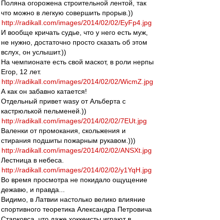
Поляна огорожена строительной лентой, так
что можно в легкую совершить прорыв.))
http://radikall.com/images/2014/02/02/EyFp4.jpg
И вообще кричать судье, что у него есть муж,
не нужно, достаточно просто сказать об этом
вслух, он услышит.))
На чемпионате есть свой маскот, в роли нерпы
Егор, 12 лет.
http://radikall.com/images/2014/02/02/WicmZ.jpg
А как он забавно катается!
Отдельный привет wasy от Альберта с
кастрюлькой пельменей.))
http://radikall.com/images/2014/02/02/7EUt.jpg
Валенки от промокания, скольжения и
стирания подшиты пожарным рукавом.)))
http://radikall.com/images/2014/02/02/ANSXt.jpg
Лестница в небеса.
http://radikall.com/images/2014/02/02/y1YqH.jpg
Во время просмотра не покидало ощущение
дежавю, и правда...
Видимо, в Латвии настолько велико влияние
спортивного теоретика Александра Петровича
Старковса, что даже хоккеисты играют в