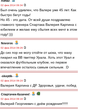
Abhaz
-
02 фев 2014 09:34
Был очень удивлен, что Валере уже 45 лет. Как
быстро бегут годы!
Но 45 - это дата. От всей души поздравляю
главного тренера Спартака Валерия Карпина с
юбилеем и желаю ему сбытия всех мечт в этом
году!:)))
Novoros
-
02 фев 2014 09:26
До сих пор не могу отойти от шока, что wasy
пиарил на ВВ твиттер Урала. Хоть этот Урал и
оказался футбольным клубом, но первое
впечатление осталось самым сильным. :D
-skeptik-
-
02 фев 2014 09:24
Валерия Карпина с ДР. Здоровья, удачи, побед
Спартачек-Казачек!
-
02 фев 2014 09:16
Валерий Георгиевич с днём рождения!!!!!!