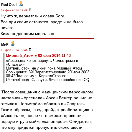
Red Opel
-
02 фев 2014 09:49
Ну что ж, вернется- и слава Богу.
Все при своих останутся, вроде и не было
ничего.
Кима поддержим морально.
МиК
-
02 фев 2014 09:46
Мирный_Атом » 02 фев 2014 11:43
«Арсенал» хочет вернуть Чельстрема в
«Спартак»
Матвей, стой! не лижи пока.Мирный_Атом
Сообщения: 391Зарегистрирован: 20 июн 2003
08:42Полное имя: КириллСтрана:
UkraineГород: СлавутичЛичное сообщениеICQ
"После совещания с медицинским персоналом
наставник «Арсенала» Арсен Венгер решил не
отсылать Чельстрёма обратно в «Спартак».
Таким образом, швед пройдет реабилитацию в
«Арсенале», после чего сможет провести
первую игру в майке «канониров». Ожидается,
что ему придется пропустить около шести