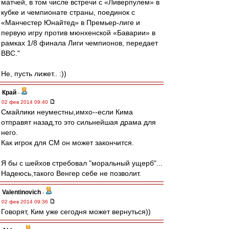
матчей, в том числе встречи с «Ливерпулем» в
кубке и чемпионате страны, поединок с
«Манчестер Юнайтед» в Премьер-лиге и
первую игру против мюнхенской «Баварии» в
рамках 1/8 финала Лиги чемпионов, передает
ВВС."
Не, пусть лижет.. :))
Край
-
02 фев 2014 09:40
Смайлики неуместны,имхо--если Кима
отправят назад,то это сильнейшая драма для
него.
Как игрок для СМ он может закончится.
Я бы с шейхов стребовал "моральный ущерб"...
Надеюсь,такого Венгер себе не позволит.
Valentinovich
-
02 фев 2014 09:36
Говорят, Ким уже сегодня может вернуться))