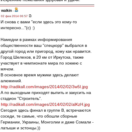
walkin
-
02 фев 2014 06:57
И снова с вами "если здесь это кому-то
интересно..."(с) :)
Намедни в рамках информирования
общественности ваш "спецкорр" выбрался в
другой город или пригород, кому как нравится.
Город Шелехов, в 20 км от Иркутска, также
участвует в чемпионате мира по хоккею с
мячом.
В основное время мужики здесь делают
алюминий.
http://radikall.com/images/2014/02/02/3w5I.jpg
А по выходным приходят выпить и закусить на
стадион "Строитель".
http://radikall.com/images/2014/02/02/alKzH.jpg
Сегодня здесь финал в группе B, встречаются
соседи, те самые, что обошли сборные
Германии, Украины, Монголии и даже Сомали -
латыши и эстонцы.))