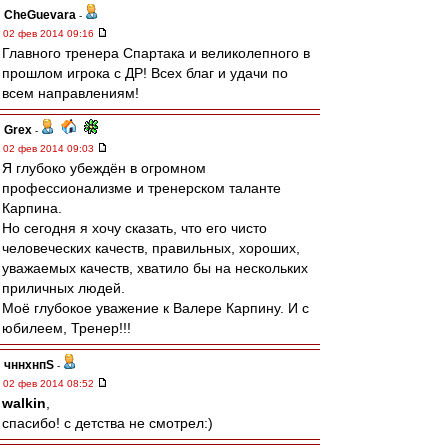
CheGuevara
-
02 фев 2014 09:16
Главного тренера Спартака и великолепного в
прошлом игрока с ДР! Всех благ и удачи по
всем направлениям!
Grex
-
02 фев 2014 09:03
Я глубоко убеждён в огромном
профессионализме и тренерском таланте
Карпина.
Но сегодня я хочу сказать, что его чисто
человеческих качеств, правильных, хороших,
уважаемых качеств, хватило бы на нескольких
приличных людей.
Моё глубокое уважение к Валере Карпину. И с
юбилеем, Тренер!!!
чннхнпS
-
02 фев 2014 08:52
walkin
,
спасибо! с детства не смотрел:)