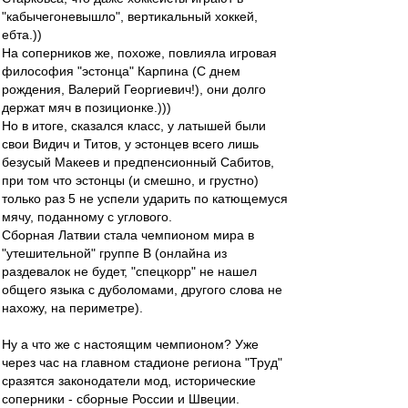
"кабычегоневышло", вертикальный хоккей,
ебта.))
На соперников же, похоже, повлияла игровая
философия "эстонца" Карпина (С днем
рождения, Валерий Георгиевич!), они долго
держат мяч в позиционке.)))
Но в итоге, сказался класс, у латышей были
свои Видич и Титов, у эстонцев всего лишь
безусый Макеев и предпенсионный Сабитов,
при том что эстонцы (и смешно, и грустно)
только раз 5 не успели ударить по катющемуся
мячу, поданному с углового.
Сборная Латвии стала чемпионом мира в
"утешительной" группе В (онлайна из
раздевалок не будет, "спецкорр" не нашел
общего языка с дуболомами, другого слова не
нахожу, на периметре).
Ну а что же с настоящим чемпионом? Уже
через час на главном стадионе региона "Труд"
сразятся законодатели мод, исторические
соперники - сборные России и Швеции.