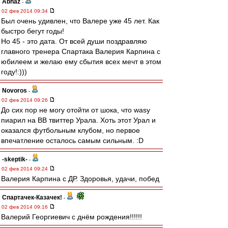
Abhaz
-
02 фев 2014 09:34
Был очень удивлен, что Валере уже 45 лет. Как
быстро бегут годы!
Но 45 - это дата. От всей души поздравляю
главного тренера Спартака Валерия Карпина с
юбилеем и желаю ему сбытия всех мечт в этом
году!:)))
Novoros
-
02 фев 2014 09:26
До сих пор не могу отойти от шока, что wasy
пиарил на ВВ твиттер Урала. Хоть этот Урал и
оказался футбольным клубом, но первое
впечатление осталось самым сильным. :D
-skeptik-
-
02 фев 2014 09:24
Валерия Карпина с ДР. Здоровья, удачи, побед
Спартачек-Казачек!
-
02 фев 2014 09:16
Валерий Георгиевич с днём рождения!!!!!!