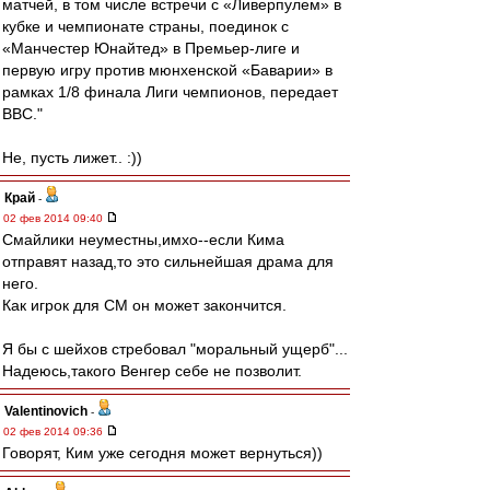
матчей, в том числе встречи с «Ливерпулем» в
кубке и чемпионате страны, поединок с
«Манчестер Юнайтед» в Премьер-лиге и
первую игру против мюнхенской «Баварии» в
рамках 1/8 финала Лиги чемпионов, передает
ВВС."
Не, пусть лижет.. :))
Край
-
02 фев 2014 09:40
Смайлики неуместны,имхо--если Кима
отправят назад,то это сильнейшая драма для
него.
Как игрок для СМ он может закончится.
Я бы с шейхов стребовал "моральный ущерб"...
Надеюсь,такого Венгер себе не позволит.
Valentinovich
-
02 фев 2014 09:36
Говорят, Ким уже сегодня может вернуться))