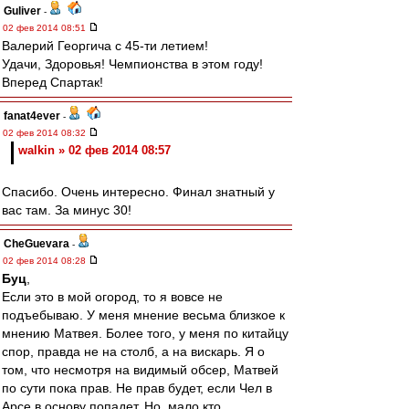
Guliver
-
02 фев 2014 08:51
Валерий Георгича с 45-ти летием!
Удачи, Здоровья! Чемпионства в этом году!
Вперед Спартак!
fanat4ever
-
02 фев 2014 08:32
walkin » 02 фев 2014 08:57
Спасибо. Очень интересно. Финал знатный у
вас там. За минус 30!
CheGuevara
-
02 фев 2014 08:28
Буц
,
Если это в мой огород, то я вовсе не
подъебываю. У меня мнение весьма близкое к
мнению Матвея. Более того, у меня по китайцу
спор, правда не на столб, а на вискарь. Я о
том, что несмотря на видимый обсер, Матвей
по сути пока прав. Не прав будет, если Чел в
Арсе в основу попадет. Но, мало кто