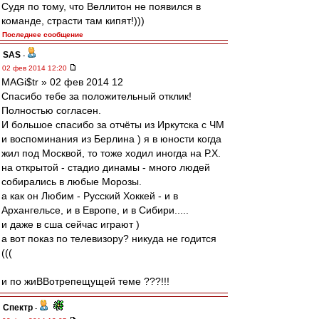
Судя по тому, что Веллитон не появился в
команде, страсти там кипят!)))
Последнее сообщение
SAS
-
02 фев 2014 12:20
MAGi$tr » 02 фев 2014 12
Спасибо тебе за положительный отклик!
Полностью согласен.
И большое спасибо за отчёты из Иркутска с ЧМ
и воспоминания из Берлина ) я в юности когда
жил под Москвой, то тоже ходил иногда на Р.Х.
на открытой - стадио динамы - много людей
собирались в любые Морозы.
а как он Любим - Русский Хоккей - и в
Архангельсе, и в Европе, и в Сибири.....
и даже в сша сейчас играют )
а вот показ по телевизору? никуда не годится
(((
и по жиВВотрепещущей теме ???!!!
Спектр
-