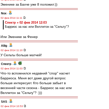
Эменике за Бахче уже 8 положил:))
Nox
-
02 фев 2014 11:11
Спектр » 02 фев 2014 12:03
Барриос за нас или Веллитон за "Сельту"?
Или Эменике за Фенер
Allig
-
02 фев 2014 11:10
У Сельты больше матчей!
Спектр
-
02 фев 2014 11:03
Что-то вспомнился недавний "спор" насчет
Барриоса. Меня вот даже другой вопрос
больше интересует. Кто больше забьет в
весенней части сезона - Барриос за нас или
Веллитон за "Сельту"? :)))
SAS
-
02 фев 2014 10:53