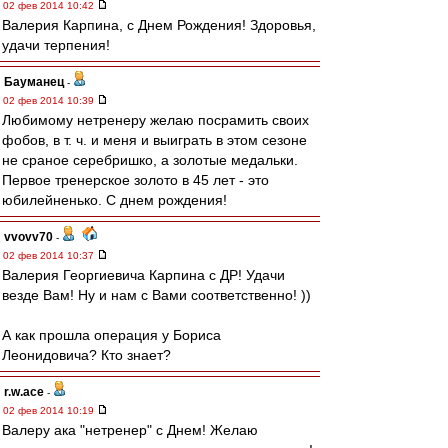
02 фев 2014 10:42
Валерия Карпина, с Днем Рождения! Здоровья,
удачи терпения!
Бауманец
-
02 фев 2014 10:39
Любимому нетренеру желаю посрамить своих
фобов, в т. ч. и меня и выиграть в этом сезоне
не сраное серебришко, а золотые медальки.
Первое тренерское золото в 45 лет - это
юбилейненько. С днем рождения!
vvovv70
-
02 фев 2014 10:37
Валерия Георгиевича Карпина с ДР! Удачи
везде Вам! Ну и нам с Вами соответственно! ))
А как прошла операция у Бориса
Леонидовича? Кто знает?
r.w.ace
-
02 фев 2014 10:19
Валеру ака "нетренер" с Днем! Желаю