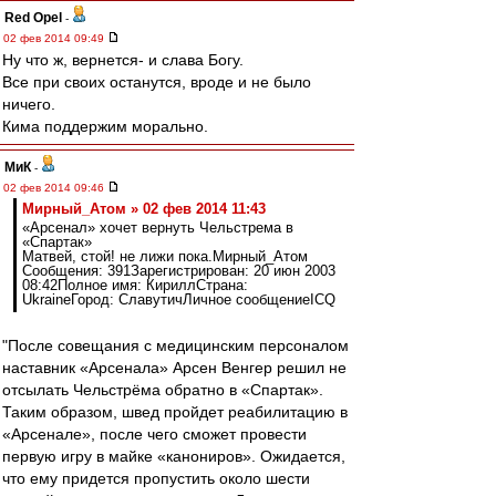
Red Opel
-
02 фев 2014 09:49
Ну что ж, вернется- и слава Богу.
Все при своих останутся, вроде и не было
ничего.
Кима поддержим морально.
МиК
-
02 фев 2014 09:46
Мирный_Атом » 02 фев 2014 11:43
«Арсенал» хочет вернуть Чельстрема в
«Спартак»
Матвей, стой! не лижи пока.Мирный_Атом
Сообщения: 391Зарегистрирован: 20 июн 2003
08:42Полное имя: КириллСтрана:
UkraineГород: СлавутичЛичное сообщениеICQ
"После совещания с медицинским персоналом
наставник «Арсенала» Арсен Венгер решил не
отсылать Чельстрёма обратно в «Спартак».
Таким образом, швед пройдет реабилитацию в
«Арсенале», после чего сможет провести
первую игру в майке «канониров». Ожидается,
что ему придется пропустить около шести