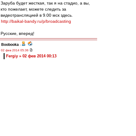
Заруба будет жесткая, так я на стадио, а вы,
кто пожелает, можете следить за
видеотрансляцией в 9.00 мск здесь.
http://baikal-bandy.ru/p/broadcasting
Русские, вперед!
Boobooka
-
02 фев 2014 05:36
Fergiy » 02 фев 2014 00:13
Ну у нас же официальный матч был. И игроки в
игровой форме. Понятно, в марте совсем
плохо будет...
Ты хоть подумал, прежде, чем писать???
из Хабаровска
-
02 фев 2014 02:34
wasy
,
Анализ по ТВ: какой-то ужас в центре обороны.