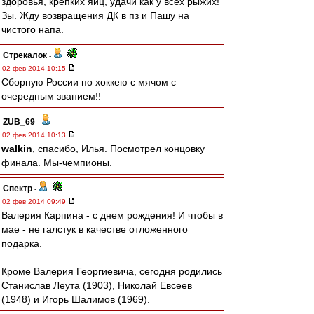
здоровья, крепких яиц, удачи как у всех рыжих!
Зы. Жду возвращения ДК в пз и Пашу на
чистого напа.
Стрекалок
-
02 фев 2014 10:15
Сборную России по хоккею с мячом с
очередным званием!!
ZUB_69
-
02 фев 2014 10:13
walkin
, спасибо, Илья. Посмотрел концовку
финала. Мы-чемпионы.
Спектр
-
02 фев 2014 09:49
Валерия Карпина - с днем рождения! И чтобы в
мае - не галстук в качестве отложенного
подарка.
Кроме Валерия Георгиевича, сегодня родились
Станислав Леута (1903), Николай Евсеев
(1948) и Игорь Шалимов (1969).