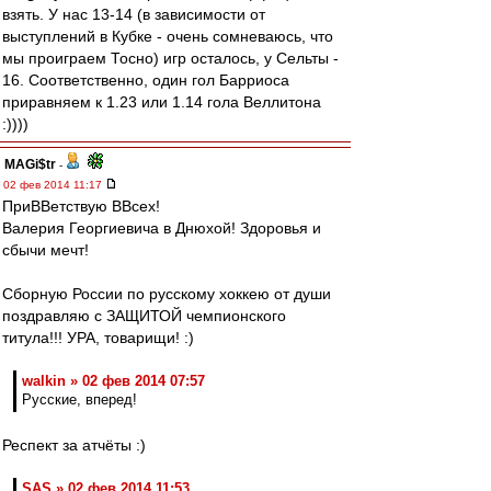
взять. У нас 13-14 (в зависимости от
выступлений в Кубке - очень сомневаюсь, что
мы проиграем Тосно) игр осталось, у Сельты -
16. Соответственно, один гол Барриоса
приравняем к 1.23 или 1.14 гола Веллитона
:))))
MAGi$tr
-
02 фев 2014 11:17
ПриВВетствую ВВсех!
Валерия Георгиевича в Днюхой! Здоровья и
сбычи мечт!
Сборную России по русскому хоккею от души
поздравляю с ЗАЩИТОЙ чемпионского
титула!!! УРА, товарищи! :)
walkin » 02 фев 2014 07:57
Русские, вперед!
Респект за атчёты :)
SAS » 02 фев 2014 11:53