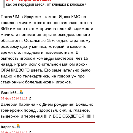
как он передвигается, от клюшки к клюшке?
Показ ЧМ в Иркутске - гамно. Я, как КМС по
хоккею с мячом, ответственно заявляю, что на
85% именно в этом причина плохой видимости
мячика и понимания игры неосведомленного
обывателя. Остальные 15% отдаю странному
розовому цвету мячика, который, в какое-то
время стал модным и повсеместным. В
бытность игроком команды мастеров, лет 15
назад, играли исключительной мячом ярко -
ОРАНЖЕВОГО цвета. Его замечательно было
видно и по телекартинке, не говоря уж про
стадионных болельщиков и игроков.
Barsik66
-
02 фев 2014 11:17
Валерия Карпина - с Днем рождения! Больших
тренерских побед , здоровья, сил, и, главное,
выдержки и терпения !!! И ВСЕ СБУДЕТСЯ !!!!!!!
kapitan
-
02 фев 2014 11:16