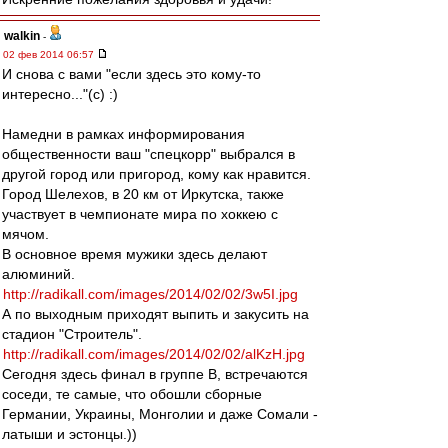
walkin
-
02 фев 2014 06:57
И снова с вами "если здесь это кому-то
интересно..."(с) :)
Намедни в рамках информирования
общественности ваш "спецкорр" выбрался в
другой город или пригород, кому как нравится.
Город Шелехов, в 20 км от Иркутска, также
участвует в чемпионате мира по хоккею с
мячом.
В основное время мужики здесь делают
алюминий.
http://radikall.com/images/2014/02/02/3w5I.jpg
А по выходным приходят выпить и закусить на
стадион "Строитель".
http://radikall.com/images/2014/02/02/alKzH.jpg
Сегодня здесь финал в группе B, встречаются
соседи, те самые, что обошли сборные
Германии, Украины, Монголии и даже Сомали -
латыши и эстонцы.))