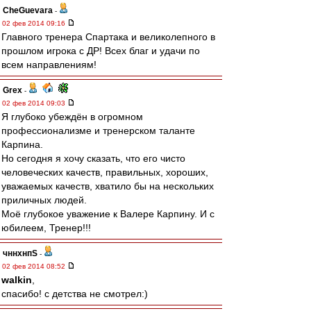
CheGuevara
-
02 фев 2014 09:16
Главного тренера Спартака и великолепного в
прошлом игрока с ДР! Всех благ и удачи по
всем направлениям!
Grex
-
02 фев 2014 09:03
Я глубоко убеждён в огромном
профессионализме и тренерском таланте
Карпина.
Но сегодня я хочу сказать, что его чисто
человеческих качеств, правильных, хороших,
уважаемых качеств, хватило бы на нескольких
приличных людей.
Моё глубокое уважение к Валере Карпину. И с
юбилеем, Тренер!!!
чннхнпS
-
02 фев 2014 08:52
walkin
,
спасибо! с детства не смотрел:)