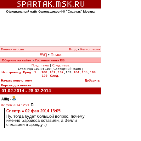
Официальный сайт болельщиков ФК "Спартак" Москва
Полная версия
Вход
•
Регистрация
FAQ
•
Поиск
Общение на сайте
Гостевая книга ВВ
»
Пред. тема
|
След. тема
Страница
103
из
109
[ Сообщений: 5408 ]
На страницу
Пред.
1
...
100
,
101
,
102
,
103
,
104
,
105
,
106
...
109
След.
Начать новую тему
Добавить
Версия для печати
01.02.2014 - 28.02.2014
Allig
-
02 фев 2014 12:21
Спектр » 02 фев 2014 13:05
Ну, тогда будет большой вопрос, почему
именно Барриоса оставили, а Велли
сплавили в аренду :)