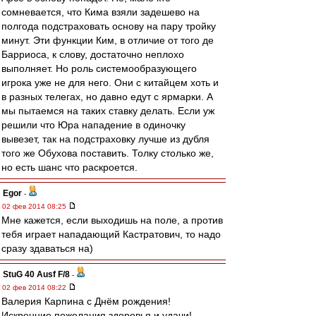
сомневается, что Кима взяли задешево на
полгода подстраховать основу на пару тройку
минут. Эти функции Ким, в отличие от того де
Барриоса, к слову, достаточно неплохо
выполняет. Но роль системообразующего
игрока уже не для него. Они с китайцем хоть и
в разных телегах, но давно едут с ярмарки. А
мы пытаемся на таких ставку делать. Если уж
решили что Юра нападение в одиночку
вывезет, так на подстраховку лучше из дубля
того же Обухова поставить. Толку столько же,
но есть шанс что раскроется.
Egor
-
02 фев 2014 08:25
Мне кажется, если выходишь на поле, а против
тебя играет нападающий Кастратович, то надо
сразу здаваться на)
StuG 40 Ausf F/8
-
02 фев 2014 08:22
Валерия Карпина с Днём рождения!
Искренние пожелания здоровья и удачи!