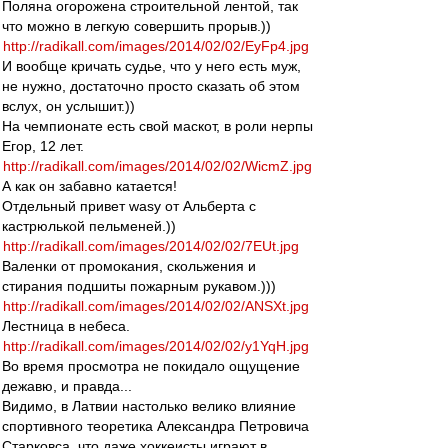
Поляна огорожена строительной лентой, так
что можно в легкую совершить прорыв.))
http://radikall.com/images/2014/02/02/EyFp4.jpg
И вообще кричать судье, что у него есть муж,
не нужно, достаточно просто сказать об этом
вслух, он услышит.))
На чемпионате есть свой маскот, в роли нерпы
Егор, 12 лет.
http://radikall.com/images/2014/02/02/WicmZ.jpg
А как он забавно катается!
Отдельный привет wasy от Альберта с
кастрюлькой пельменей.))
http://radikall.com/images/2014/02/02/7EUt.jpg
Валенки от промокания, скольжения и
стирания подшиты пожарным рукавом.)))
http://radikall.com/images/2014/02/02/ANSXt.jpg
Лестница в небеса.
http://radikall.com/images/2014/02/02/y1YqH.jpg
Во время просмотра не покидало ощущение
дежавю, и правда...
Видимо, в Латвии настолько велико влияние
спортивного теоретика Александра Петровича
Старковса, что даже хоккеисты играют в