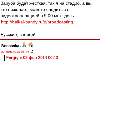
Заруба будет жесткая, так я на стадио, а вы,
кто пожелает, можете следить за
видеотрансляцией в 9.00 мск здесь.
http://baikal-bandy.ru/p/broadcasting
Русские, вперед!
Boobooka
-
02 фев 2014 05:36
Fergiy » 02 фев 2014 00:13
Ну у нас же официальный матч был. И игроки в
игровой форме. Понятно, в марте совсем
плохо будет...
Ты хоть подумал, прежде, чем писать???
из Хабаровска
-
02 фев 2014 02:34
wasy
,
Анализ по ТВ: какой-то ужас в центре обороны.