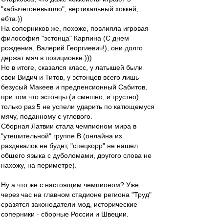
"кабычегоневышло", вертикальный хоккей,
ебта.))
На соперников же, похоже, повлияла игровая
философия "эстонца" Карпина (С днем
рождения, Валерий Георгиевич!), они долго
держат мяч в позиционке.)))
Но в итоге, сказался класс, у латышей были
свои Видич и Титов, у эстонцев всего лишь
безусый Макеев и предпенсионный Сабитов,
при том что эстонцы (и смешно, и грустно)
только раз 5 не успели ударить по катющемуся
мячу, поданному с углового.
Сборная Латвии стала чемпионом мира в
"утешительной" группе В (онлайна из
раздевалок не будет, "спецкорр" не нашел
общего языка с дуболомами, другого слова не
нахожу, на периметре).
Ну а что же с настоящим чемпионом? Уже
через час на главном стадионе региона "Труд"
сразятся законодатели мод, исторические
соперники - сборные России и Швеции.