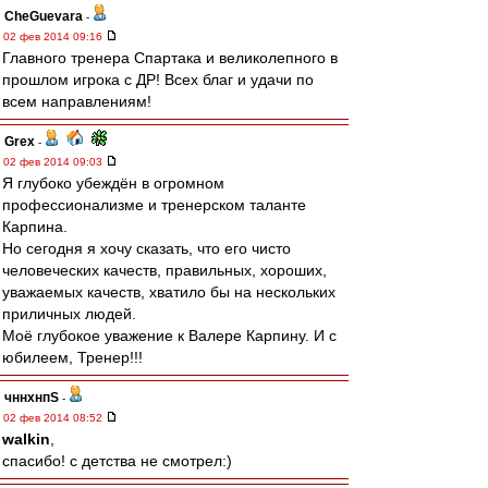
CheGuevara
-
02 фев 2014 09:16
Главного тренера Спартака и великолепного в
прошлом игрока с ДР! Всех благ и удачи по
всем направлениям!
Grex
-
02 фев 2014 09:03
Я глубоко убеждён в огромном
профессионализме и тренерском таланте
Карпина.
Но сегодня я хочу сказать, что его чисто
человеческих качеств, правильных, хороших,
уважаемых качеств, хватило бы на нескольких
приличных людей.
Моё глубокое уважение к Валере Карпину. И с
юбилеем, Тренер!!!
чннхнпS
-
02 фев 2014 08:52
walkin
,
спасибо! с детства не смотрел:)