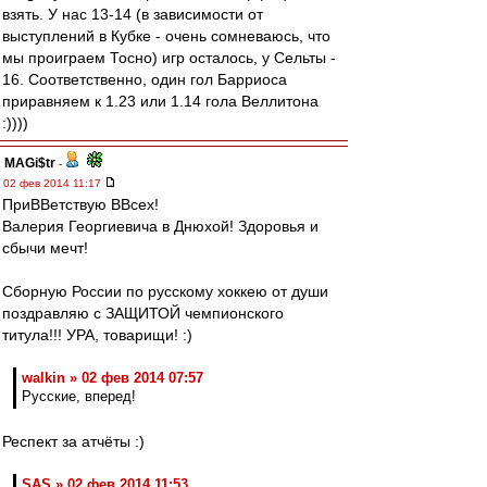
взять. У нас 13-14 (в зависимости от
выступлений в Кубке - очень сомневаюсь, что
мы проиграем Тосно) игр осталось, у Сельты -
16. Соответственно, один гол Барриоса
приравняем к 1.23 или 1.14 гола Веллитона
:))))
MAGi$tr
-
02 фев 2014 11:17
ПриВВетствую ВВсех!
Валерия Георгиевича в Днюхой! Здоровья и
сбычи мечт!
Сборную России по русскому хоккею от души
поздравляю с ЗАЩИТОЙ чемпионского
титула!!! УРА, товарищи! :)
walkin » 02 фев 2014 07:57
Русские, вперед!
Респект за атчёты :)
SAS » 02 фев 2014 11:53