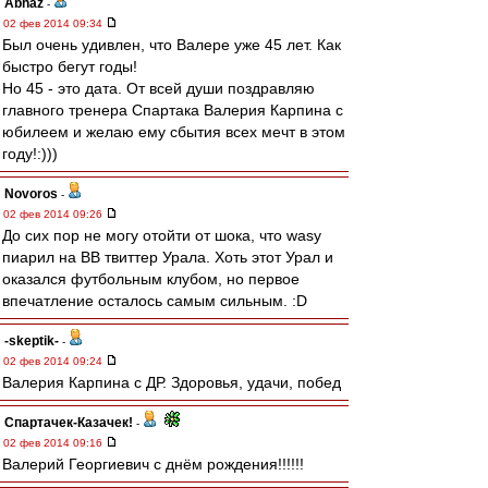
Abhaz
-
02 фев 2014 09:34
Был очень удивлен, что Валере уже 45 лет. Как
быстро бегут годы!
Но 45 - это дата. От всей души поздравляю
главного тренера Спартака Валерия Карпина с
юбилеем и желаю ему сбытия всех мечт в этом
году!:)))
Novoros
-
02 фев 2014 09:26
До сих пор не могу отойти от шока, что wasy
пиарил на ВВ твиттер Урала. Хоть этот Урал и
оказался футбольным клубом, но первое
впечатление осталось самым сильным. :D
-skeptik-
-
02 фев 2014 09:24
Валерия Карпина с ДР. Здоровья, удачи, побед
Спартачек-Казачек!
-
02 фев 2014 09:16
Валерий Георгиевич с днём рождения!!!!!!