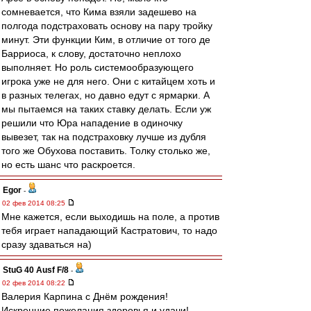
сомневается, что Кима взяли задешево на
полгода подстраховать основу на пару тройку
минут. Эти функции Ким, в отличие от того де
Барриоса, к слову, достаточно неплохо
выполняет. Но роль системообразующего
игрока уже не для него. Они с китайцем хоть и
в разных телегах, но давно едут с ярмарки. А
мы пытаемся на таких ставку делать. Если уж
решили что Юра нападение в одиночку
вывезет, так на подстраховку лучше из дубля
того же Обухова поставить. Толку столько же,
но есть шанс что раскроется.
Egor
-
02 фев 2014 08:25
Мне кажется, если выходишь на поле, а против
тебя играет нападающий Кастратович, то надо
сразу здаваться на)
StuG 40 Ausf F/8
-
02 фев 2014 08:22
Валерия Карпина с Днём рождения!
Искренние пожелания здоровья и удачи!