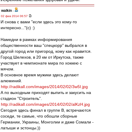
walkin
-
02 фев 2014 06:57
И снова с вами "если здесь это кому-то
интересно..."(с) :)
Намедни в рамках информирования
общественности ваш "спецкорр" выбрался в
другой город или пригород, кому как нравится.
Город Шелехов, в 20 км от Иркутска, также
участвует в чемпионате мира по хоккею с
мячом.
В основное время мужики здесь делают
алюминий.
http://radikall.com/images/2014/02/02/3w5I.jpg
А по выходным приходят выпить и закусить на
стадион "Строитель".
http://radikall.com/images/2014/02/02/alKzH.jpg
Сегодня здесь финал в группе B, встречаются
соседи, те самые, что обошли сборные
Германии, Украины, Монголии и даже Сомали -
латыши и эстонцы.))