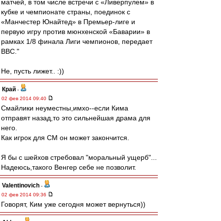
матчей, в том числе встречи с «Ливерпулем» в
кубке и чемпионате страны, поединок с
«Манчестер Юнайтед» в Премьер-лиге и
первую игру против мюнхенской «Баварии» в
рамках 1/8 финала Лиги чемпионов, передает
ВВС."
Не, пусть лижет.. :))
Край
-
02 фев 2014 09:40
Смайлики неуместны,имхо--если Кима
отправят назад,то это сильнейшая драма для
него.
Как игрок для СМ он может закончится.
Я бы с шейхов стребовал "моральный ущерб"...
Надеюсь,такого Венгер себе не позволит.
Valentinovich
-
02 фев 2014 09:36
Говорят, Ким уже сегодня может вернуться))