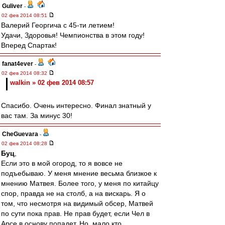
Guliver
-
02 фев 2014 08:51
Валерий Георгича с 45-ти летием!
Удачи, Здоровья! Чемпионства в этом году!
Вперед Спартак!
fanat4ever
-
02 фев 2014 08:32
walkin » 02 фев 2014 08:57
Спасибо. Очень интересно. Финал знатный у
вас там. За минус 30!
CheGuevara
-
02 фев 2014 08:28
Буц
,
Если это в мой огород, то я вовсе не
подъебываю. У меня мнение весьма близкое к
мнению Матвея. Более того, у меня по китайцу
спор, правда не на столб, а на вискарь. Я о
том, что несмотря на видимый обсер, Матвей
по сути пока прав. Не прав будет, если Чел в
Арсе в основу попадет. Но, мало кто