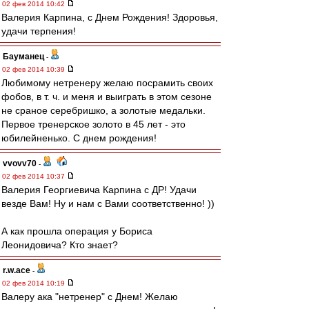
02 фев 2014 10:42
Валерия Карпина, с Днем Рождения! Здоровья,
удачи терпения!
Бауманец
-
02 фев 2014 10:39
Любимому нетренеру желаю посрамить своих
фобов, в т. ч. и меня и выиграть в этом сезоне
не сраное серебришко, а золотые медальки.
Первое тренерское золото в 45 лет - это
юбилейненько. С днем рождения!
vvovv70
-
02 фев 2014 10:37
Валерия Георгиевича Карпина с ДР! Удачи
везде Вам! Ну и нам с Вами соответственно! ))
А как прошла операция у Бориса
Леонидовича? Кто знает?
r.w.ace
-
02 фев 2014 10:19
Валеру ака "нетренер" с Днем! Желаю