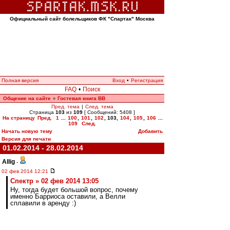
Официальный сайт болельщиков ФК "Спартак" Москва
Полная версия
Вход
•
Регистрация
FAQ
•
Поиск
Общение на сайте
Гостевая книга ВВ
»
Пред. тема
|
След. тема
Страница
103
из
109
[ Сообщений: 5408 ]
На страницу
Пред.
1
...
100
,
101
,
102
,
103
,
104
,
105
,
106
...
109
След.
Начать новую тему
Добавить
Версия для печати
01.02.2014 - 28.02.2014
Allig
-
02 фев 2014 12:21
Спектр » 02 фев 2014 13:05
Ну, тогда будет большой вопрос, почему
именно Барриоса оставили, а Велли
сплавили в аренду :)