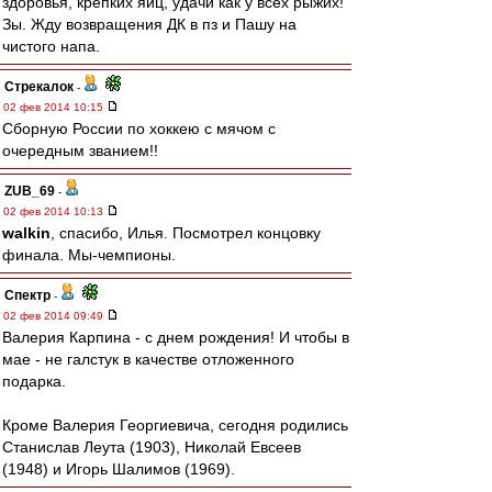
здоровья, крепких яиц, удачи как у всех рыжих!
Зы. Жду возвращения ДК в пз и Пашу на
чистого напа.
Стрекалок
-
02 фев 2014 10:15
Сборную России по хоккею с мячом с
очередным званием!!
ZUB_69
-
02 фев 2014 10:13
walkin
, спасибо, Илья. Посмотрел концовку
финала. Мы-чемпионы.
Спектр
-
02 фев 2014 09:49
Валерия Карпина - с днем рождения! И чтобы в
мае - не галстук в качестве отложенного
подарка.
Кроме Валерия Георгиевича, сегодня родились
Станислав Леута (1903), Николай Евсеев
(1948) и Игорь Шалимов (1969).