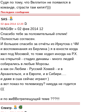
Судя по тому, что Веллитон не появился в
команде, страсти там кипят!)))
Последнее сообщение
SAS
-
02 фев 2014 12:20
MAGi$tr » 02 фев 2014 12
Спасибо тебе за положительный отклик!
Полностью согласен.
И большое спасибо за отчёты из Иркутска с ЧМ
и воспоминания из Берлина ) я в юности когда
жил под Москвой, то тоже ходил иногда на Р.Х.
на открытой - стадио динамы - много людей
собирались в любые Морозы.
а как он Любим - Русский Хоккей - и в
Архангельсе, и в Европе, и в Сибири.....
и даже в сша сейчас играют )
а вот показ по телевизору? никуда не годится
(((
и по жиВВотрепещущей теме ???!!!
Спектр
-