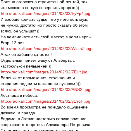
Поляна огорожена строительной лентой, так
что можно в легкую совершить прорыв.))
http://radikall.com/images/2014/02/02/EyFp4.jpg
И вообще кричать судье, что у него есть муж,
не нужно, достаточно просто сказать об этом
вслух, он услышит.))
На чемпионате есть свой маскот, в роли нерпы
Егор, 12 лет.
http://radikall.com/images/2014/02/02/WicmZ.jpg
А как он забавно катается!
Отдельный привет wasy от Альберта с
кастрюлькой пельменей.))
http://radikall.com/images/2014/02/02/7EUt.jpg
Валенки от промокания, скольжения и
стирания подшиты пожарным рукавом.)))
http://radikall.com/images/2014/02/02/ANSXt.jpg
Лестница в небеса.
http://radikall.com/images/2014/02/02/y1YqH.jpg
Во время просмотра не покидало ощущение
дежавю, и правда...
Видимо, в Латвии настолько велико влияние
спортивного теоретика Александра Петровича
Старковса, что даже хоккеисты играют в