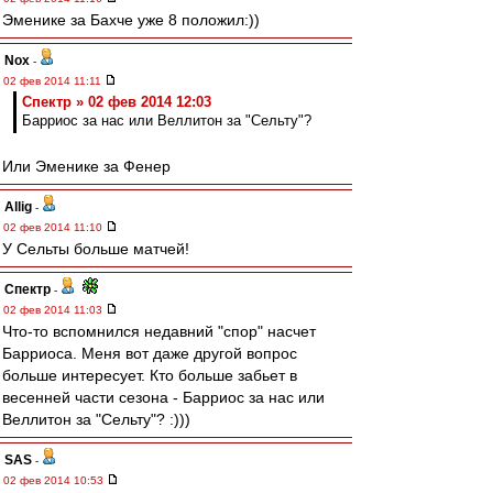
Эменике за Бахче уже 8 положил:))
Nox
-
02 фев 2014 11:11
Спектр » 02 фев 2014 12:03
Барриос за нас или Веллитон за "Сельту"?
Или Эменике за Фенер
Allig
-
02 фев 2014 11:10
У Сельты больше матчей!
Спектр
-
02 фев 2014 11:03
Что-то вспомнился недавний "спор" насчет
Барриоса. Меня вот даже другой вопрос
больше интересует. Кто больше забьет в
весенней части сезона - Барриос за нас или
Веллитон за "Сельту"? :)))
SAS
-
02 фев 2014 10:53