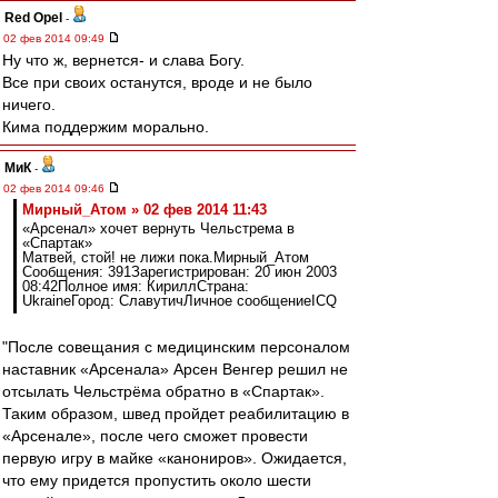
Red Opel
-
02 фев 2014 09:49
Ну что ж, вернется- и слава Богу.
Все при своих останутся, вроде и не было
ничего.
Кима поддержим морально.
МиК
-
02 фев 2014 09:46
Мирный_Атом » 02 фев 2014 11:43
«Арсенал» хочет вернуть Чельстрема в
«Спартак»
Матвей, стой! не лижи пока.Мирный_Атом
Сообщения: 391Зарегистрирован: 20 июн 2003
08:42Полное имя: КириллСтрана:
UkraineГород: СлавутичЛичное сообщениеICQ
"После совещания с медицинским персоналом
наставник «Арсенала» Арсен Венгер решил не
отсылать Чельстрёма обратно в «Спартак».
Таким образом, швед пройдет реабилитацию в
«Арсенале», после чего сможет провести
первую игру в майке «канониров». Ожидается,
что ему придется пропустить около шести