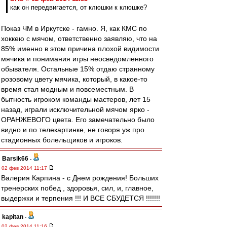
как он передвигается, от клюшки к клюшке?
Показ ЧМ в Иркутске - гамно. Я, как КМС по
хоккею с мячом, ответственно заявляю, что на
85% именно в этом причина плохой видимости
мячика и понимания игры неосведомленного
обывателя. Остальные 15% отдаю странному
розовому цвету мячика, который, в какое-то
время стал модным и повсеместным. В
бытность игроком команды мастеров, лет 15
назад, играли исключительной мячом ярко -
ОРАНЖЕВОГО цвета. Его замечательно было
видно и по телекартинке, не говоря уж про
стадионных болельщиков и игроков.
Barsik66
-
02 фев 2014 11:17
Валерия Карпина - с Днем рождения! Больших
тренерских побед , здоровья, сил, и, главное,
выдержки и терпения !!! И ВСЕ СБУДЕТСЯ !!!!!!!
kapitan
-
02 фев 2014 11:16