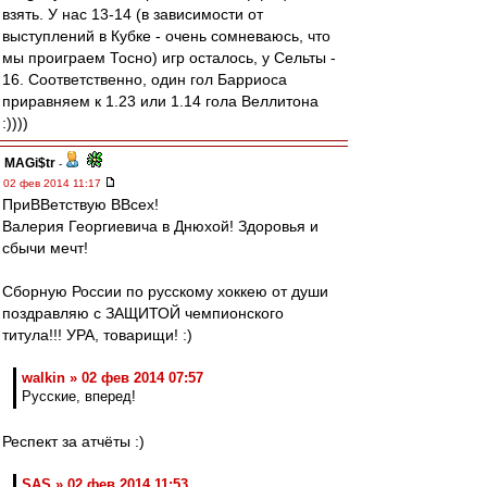
взять. У нас 13-14 (в зависимости от
выступлений в Кубке - очень сомневаюсь, что
мы проиграем Тосно) игр осталось, у Сельты -
16. Соответственно, один гол Барриоса
приравняем к 1.23 или 1.14 гола Веллитона
:))))
MAGi$tr
-
02 фев 2014 11:17
ПриВВетствую ВВсех!
Валерия Георгиевича в Днюхой! Здоровья и
сбычи мечт!
Сборную России по русскому хоккею от души
поздравляю с ЗАЩИТОЙ чемпионского
титула!!! УРА, товарищи! :)
walkin » 02 фев 2014 07:57
Русские, вперед!
Респект за атчёты :)
SAS » 02 фев 2014 11:53