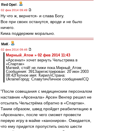
Red Opel
-
02 фев 2014 09:49
Ну что ж, вернется- и слава Богу.
Все при своих останутся, вроде и не было
ничего.
Кима поддержим морально.
МиК
-
02 фев 2014 09:46
Мирный_Атом » 02 фев 2014 11:43
«Арсенал» хочет вернуть Чельстрема в
«Спартак»
Матвей, стой! не лижи пока.Мирный_Атом
Сообщения: 391Зарегистрирован: 20 июн 2003
08:42Полное имя: КириллСтрана:
UkraineГород: СлавутичЛичное сообщениеICQ
"После совещания с медицинским персоналом
наставник «Арсенала» Арсен Венгер решил не
отсылать Чельстрёма обратно в «Спартак».
Таким образом, швед пройдет реабилитацию в
«Арсенале», после чего сможет провести
первую игру в майке «канониров». Ожидается,
что ему придется пропустить около шести