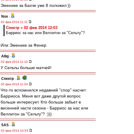
Эменике за Бахче уже 8 положил:))
Nox
-
02 фев 2014 11:11
Спектр » 02 фев 2014 12:03
Барриос за нас или Веллитон за "Сельту"?
Или Эменике за Фенер
Allig
-
02 фев 2014 11:10
У Сельты больше матчей!
Спектр
-
02 фев 2014 11:03
Что-то вспомнился недавний "спор" насчет
Барриоса. Меня вот даже другой вопрос
больше интересует. Кто больше забьет в
весенней части сезона - Барриос за нас или
Веллитон за "Сельту"? :)))
SAS
-
02 фев 2014 10:53