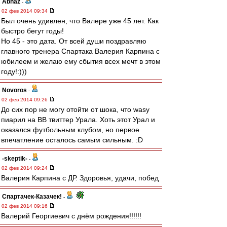
Abhaz
-
02 фев 2014 09:34
Был очень удивлен, что Валере уже 45 лет. Как
быстро бегут годы!
Но 45 - это дата. От всей души поздравляю
главного тренера Спартака Валерия Карпина с
юбилеем и желаю ему сбытия всех мечт в этом
году!:)))
Novoros
-
02 фев 2014 09:26
До сих пор не могу отойти от шока, что wasy
пиарил на ВВ твиттер Урала. Хоть этот Урал и
оказался футбольным клубом, но первое
впечатление осталось самым сильным. :D
-skeptik-
-
02 фев 2014 09:24
Валерия Карпина с ДР. Здоровья, удачи, побед
Спартачек-Казачек!
-
02 фев 2014 09:16
Валерий Георгиевич с днём рождения!!!!!!