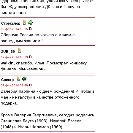
здоровья, крепких яиц, удачи как у всех рыжих!
Зы. Жду возвращения ДК в пз и Пашу на
чистого напа.
Стрекалок
-
02 фев 2014 10:15
Сборную России по хоккею с мячом с
очередным званием!!
ZUB_69
-
02 фев 2014 10:13
walkin
, спасибо, Илья. Посмотрел концовку
финала. Мы-чемпионы.
Спектр
-
02 фев 2014 09:49
Валерия Карпина - с днем рождения! И чтобы в
мае - не галстук в качестве отложенного
подарка.
Кроме Валерия Георгиевича, сегодня родились
Станислав Леута (1903), Николай Евсеев
(1948) и Игорь Шалимов (1969).