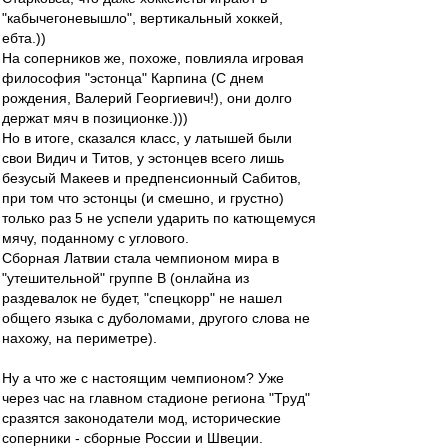
"кабычегоневышло", вертикальный хоккей,
ебта.))
На соперников же, похоже, повлияла игровая
философия "эстонца" Карпина (С днем
рождения, Валерий Георгиевич!), они долго
держат мяч в позиционке.)))
Но в итоге, сказался класс, у латышей были
свои Видич и Титов, у эстонцев всего лишь
безусый Макеев и предпенсионный Сабитов,
при том что эстонцы (и смешно, и грустно)
только раз 5 не успели ударить по катющемуся
мячу, поданному с углового.
Сборная Латвии стала чемпионом мира в
"утешительной" группе В (онлайна из
раздевалок не будет, "спецкорр" не нашел
общего языка с дуболомами, другого слова не
нахожу, на периметре).
Ну а что же с настоящим чемпионом? Уже
через час на главном стадионе региона "Труд"
сразятся законодатели мод, исторические
соперники - сборные России и Швеции.