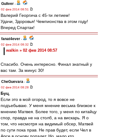
Guliver
-
02 фев 2014 08:51
Валерий Георгича с 45-ти летием!
Удачи, Здоровья! Чемпионства в этом году!
Вперед Спартак!
fanat4ever
-
02 фев 2014 08:32
walkin » 02 фев 2014 08:57
Спасибо. Очень интересно. Финал знатный у
вас там. За минус 30!
CheGuevara
-
02 фев 2014 08:28
Буц
,
Если это в мой огород, то я вовсе не
подъебываю. У меня мнение весьма близкое к
мнению Матвея. Более того, у меня по китайцу
спор, правда не на столб, а на вискарь. Я о
том, что несмотря на видимый обсер, Матвей
по сути пока прав. Не прав будет, если Чел в
Арсе в основу попадет. Но, мало кто