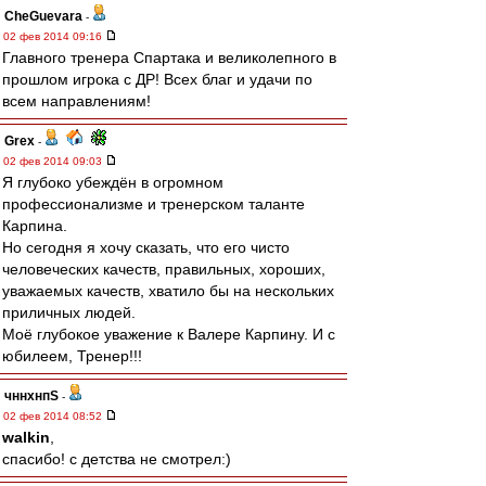
CheGuevara
-
02 фев 2014 09:16
Главного тренера Спартака и великолепного в
прошлом игрока с ДР! Всех благ и удачи по
всем направлениям!
Grex
-
02 фев 2014 09:03
Я глубоко убеждён в огромном
профессионализме и тренерском таланте
Карпина.
Но сегодня я хочу сказать, что его чисто
человеческих качеств, правильных, хороших,
уважаемых качеств, хватило бы на нескольких
приличных людей.
Моё глубокое уважение к Валере Карпину. И с
юбилеем, Тренер!!!
чннхнпS
-
02 фев 2014 08:52
walkin
,
спасибо! с детства не смотрел:)