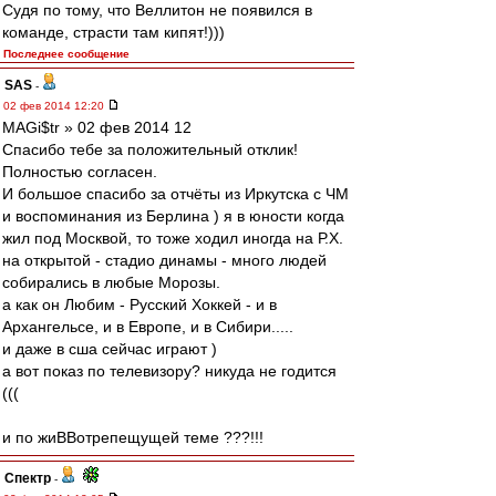
Судя по тому, что Веллитон не появился в
команде, страсти там кипят!)))
Последнее сообщение
SAS
-
02 фев 2014 12:20
MAGi$tr » 02 фев 2014 12
Спасибо тебе за положительный отклик!
Полностью согласен.
И большое спасибо за отчёты из Иркутска с ЧМ
и воспоминания из Берлина ) я в юности когда
жил под Москвой, то тоже ходил иногда на Р.Х.
на открытой - стадио динамы - много людей
собирались в любые Морозы.
а как он Любим - Русский Хоккей - и в
Архангельсе, и в Европе, и в Сибири.....
и даже в сша сейчас играют )
а вот показ по телевизору? никуда не годится
(((
и по жиВВотрепещущей теме ???!!!
Спектр
-