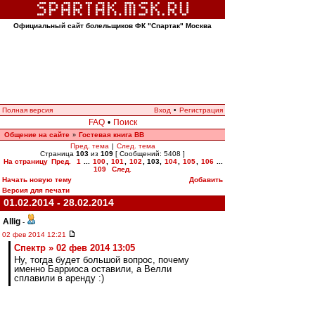
Официальный сайт болельщиков ФК "Спартак" Москва
Полная версия
Вход
•
Регистрация
FAQ
•
Поиск
Общение на сайте
Гостевая книга ВВ
»
Пред. тема
|
След. тема
Страница
103
из
109
[ Сообщений: 5408 ]
На страницу
Пред.
1
...
100
,
101
,
102
,
103
,
104
,
105
,
106
...
109
След.
Начать новую тему
Добавить
Версия для печати
01.02.2014 - 28.02.2014
Allig
-
02 фев 2014 12:21
Спектр » 02 фев 2014 13:05
Ну, тогда будет большой вопрос, почему
именно Барриоса оставили, а Велли
сплавили в аренду :)