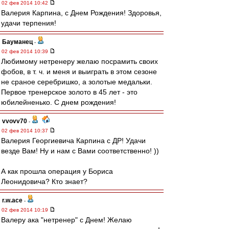
02 фев 2014 10:42
Валерия Карпина, с Днем Рождения! Здоровья,
удачи терпения!
Бауманец
-
02 фев 2014 10:39
Любимому нетренеру желаю посрамить своих
фобов, в т. ч. и меня и выиграть в этом сезоне
не сраное серебришко, а золотые медальки.
Первое тренерское золото в 45 лет - это
юбилейненько. С днем рождения!
vvovv70
-
02 фев 2014 10:37
Валерия Георгиевича Карпина с ДР! Удачи
везде Вам! Ну и нам с Вами соответственно! ))
А как прошла операция у Бориса
Леонидовича? Кто знает?
r.w.ace
-
02 фев 2014 10:19
Валеру ака "нетренер" с Днем! Желаю