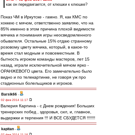
как он передвигается, от клюшки к клюшке?
Показ ЧМ в Иркутске - гамно. Я, как КМС по
хоккею с мячом, ответственно заявляю, что на
85% именно в этом причина плохой видимости
мячика и понимания игры неосведомленного
обывателя. Остальные 15% отдаю странному
розовому цвету мячика, который, в какое-то
время стал модным и повсеместным. В
бытность игроком команды мастеров, лет 15
назад, играли исключительной мячом ярко -
ОРАНЖЕВОГО цвета. Его замечательно было
видно и по телекартинке, не говоря уж про
стадионных болельщиков и игроков.
Barsik66
-
02 фев 2014 11:17
Валерия Карпина - с Днем рождения! Больших
тренерских побед , здоровья, сил, и, главное,
выдержки и терпения !!! И ВСЕ СБУДЕТСЯ !!!!!!!
kapitan
-
02 фев 2014 11:16