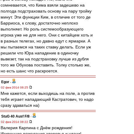
сомневается, что Кима взяли задешево на
полгода подстраховать основу на пару тройку
минут. Эти функции Ким, в отличие от того де
Барриоса, к слову, достаточно неплохо
выполняет. Но роль системообразующего
игрока уже не для него. Они с китайцем хоть и
в разных телегах, но давно едут с ярмарки. А
мы пытаемся на таких ставку делать. Если уж
решили что Юра нападение в одиночку
вывезет, так на подстраховку лучше из дубля
того же Обухова поставить. Толку столько же,
но есть шанс что раскроется.
Egor
-
02 фев 2014 08:25
Мне кажется, если выходишь на поле, а против
тебя играет нападающий Кастратович, то надо
сразу здаваться на)
StuG 40 Ausf F/8
-
02 фев 2014 08:22
Валерия Карпина с Днём рождения!
Искренние пожелания здоровья и удачи!