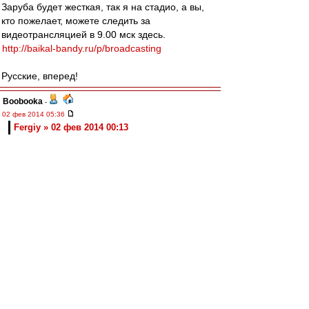
Заруба будет жесткая, так я на стадио, а вы,
кто пожелает, можете следить за
видеотрансляцией в 9.00 мск здесь.
http://baikal-bandy.ru/p/broadcasting
Русские, вперед!
Boobooka
-
02 фев 2014 05:36
Fergiy » 02 фев 2014 00:13
Ну у нас же официальный матч был. И игроки в
игровой форме. Понятно, в марте совсем
плохо будет...
Ты хоть подумал, прежде, чем писать???
из Хабаровска
-
02 фев 2014 02:34
wasy
,
Анализ по ТВ: какой-то ужас в центре обороны.