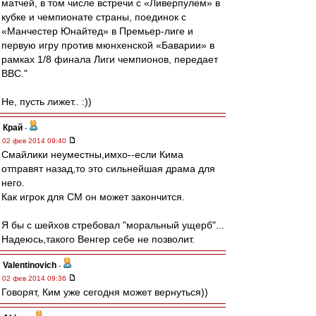
матчей, в том числе встречи с «Ливерпулем» в
кубке и чемпионате страны, поединок с
«Манчестер Юнайтед» в Премьер-лиге и
первую игру против мюнхенской «Баварии» в
рамках 1/8 финала Лиги чемпионов, передает
ВВС."
Не, пусть лижет.. :))
Край
-
02 фев 2014 09:40
Смайлики неуместны,имхо--если Кима
отправят назад,то это сильнейшая драма для
него.
Как игрок для СМ он может закончится.
Я бы с шейхов стребовал "моральный ущерб"...
Надеюсь,такого Венгер себе не позволит.
Valentinovich
-
02 фев 2014 09:36
Говорят, Ким уже сегодня может вернуться))