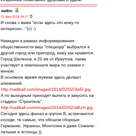
walkin
-
02 фев 2014 06:57
И снова с вами "если здесь это кому-то
интересно..."(с) :)
Намедни в рамках информирования
общественности ваш "спецкорр" выбрался в
другой город или пригород, кому как нравится.
Город Шелехов, в 20 км от Иркутска, также
участвует в чемпионате мира по хоккею с
мячом.
В основное время мужики здесь делают
алюминий.
http://radikall.com/images/2014/02/02/3w5I.jpg
А по выходным приходят выпить и закусить на
стадион "Строитель".
http://radikall.com/images/2014/02/02/alKzH.jpg
Сегодня здесь финал в группе B, встречаются
соседи, те самые, что обошли сборные
Германии, Украины, Монголии и даже Сомали -
латыши и эстонцы.))