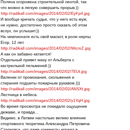
Поляна огорожена строительной лентой, так
что можно в легкую совершить прорыв.))
http://radikall.com/images/2014/02/02/EyFp4.jpg
И вообще кричать судье, что у него есть муж,
не нужно, достаточно просто сказать об этом
вслух, он услышит.))
На чемпионате есть свой маскот, в роли нерпы
Егор, 12 лет.
http://radikall.com/images/2014/02/02/WicmZ.jpg
А как он забавно катается!
Отдельный привет wasy от Альберта с
кастрюлькой пельменей.))
http://radikall.com/images/2014/02/02/7EUt.jpg
Валенки от промокания, скольжения и
стирания подшиты пожарным рукавом.)))
http://radikall.com/images/2014/02/02/ANSXt.jpg
Лестница в небеса.
http://radikall.com/images/2014/02/02/y1YqH.jpg
Во время просмотра не покидало ощущение
дежавю, и правда...
Видимо, в Латвии настолько велико влияние
спортивного теоретика Александра Петровича
Старковса, что даже хоккеисты играют в