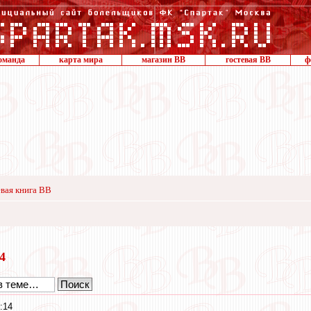
оманда
карта мира
магазин ВВ
гостевая ВВ
ф
вая книга ВВ
14
:14