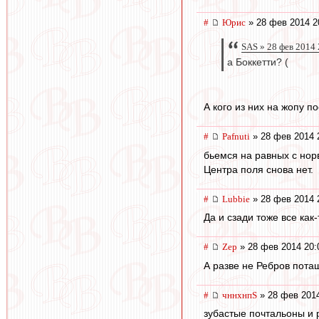
#
Юрис
» 28 фев 2014 2
SAS » 28 фев 2014 
а Боккетти? (
А кого из них на жопу п
#
Pafnuti
» 28 фев 2014 
бьемся на равных с нор
Центра поля снова нет.
#
Lubbie
» 28 фев 2014 
Да и сзади тоже все как-
#
Zep
» 28 фев 2014 20:
А разве не Ребров пота
#
чннхнпS
» 28 фев 2014
зубастые почтальоны и 