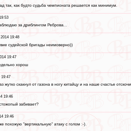
ад так, как будто судьба чемпионата решается как минимум.
19:53
аблюдаю за дриблингом Реброва...
2014 19:48
вие судейской бригады неимоверно))
014 19:47
редельно хорош
 19:47
аз жутко скакнул от газона в ногу китайцу и на наше счастье отскоч
4 19:46
олстожопый забивает?
14 19:46
е похожую "вертикальную" атаку с голом :-).