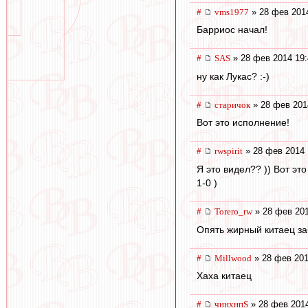
#
vms1977
» 28 фев 201
Барриос начал!
#
SAS
» 28 фев 2014 19:
ну как Лукас? :-)
#
старичок
» 28 фев 201
Вот это исполнение!
#
rwspirit
» 28 фев 2014 
Я это видел?? )) Вот это
1-0 )
#
Torero_rw
» 28 фев 201
Опять жирный китаец за
#
Millwood
» 28 фев 201
Хаха китаец
#
чннхнпS
» 28 фев 2014