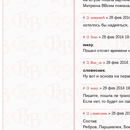
Митрюха ВВсем помахал
#
чннхнпS
» 28 фев 2014
хотелось бы надеяться, 
#
Smn
» 28 фев 2014 19
wasy
,
Пошел отсчет времени н
#
Baz_in
» 28 фев 2014 
словесник
,
Ну вот и основа на перв
#
wasy
» 28 фев 2014 19
Пишите, пошла ли транс
Если нет, то будет он ла
#
словесник
» 28 фев 20
Состав:
Ребров, Паршивлюк, Бокк