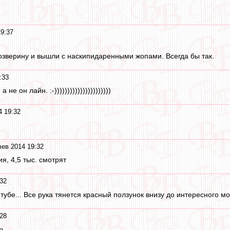
9:37
 озверину и вышли с наскипидаренными жопами. Всегда бы так.
:33
а не он лайн. :-))))))))))))))))))))))
4 19:32
ев 2014 19:32
я, 4,5 тыс. смотрят
32
тубе... Все рука тянется красный ползунок внизу до интересного м
28
а