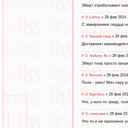
Эберт отрабатывает наз
#
Lubbie
» 28 фев 2014 
С замиранием сердца н
#
Черный плащ
» 28 фев 
Доставляет взаимодейст
#
Anthony Re
» 28 фев 2
Эберт пока просто зап
#
Novoros
» 28 фев 2014
Поле - ужос! Мяч пару р
#
Superfuzz
» 28 фев 201
Что, у кого-то траур, т
#
словесник
» 28 фев 20
Что-то и не припомню уж