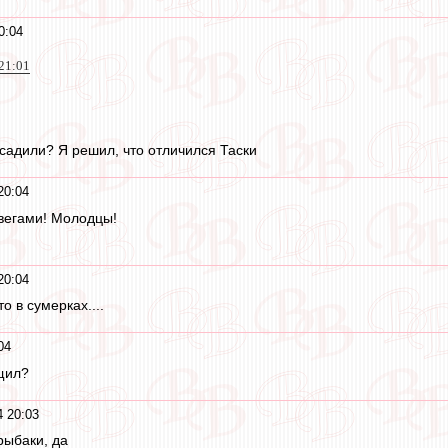
0:04
21:01
осадили? Я решил, что отличился Таски
20:04
вегами! Молодцы!
20:04
то в сумерках....
04
щил?
 20:03
рыбаки, да