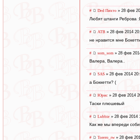
#
Ded Пихто
» 28 фев 20
Любят штанги Реброва :
#
ATB
» 28 фев 2014 20
не нравится мне Бокетти 
#
som_som
» 28 фев 201
Валера, Валера..
#
SAS
» 28 фев 2014 20:
а Боккетти? (
#
Юрис
» 28 фев 2014 2
Таски плюшевый
#
Lubbie
» 28 фев 2014 
Как же мы впереди соби
#
Torero_rw
» 28 фев 201