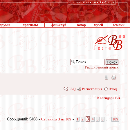
орумы
прогнозы
фан-клуб
юмор
музей
ссылки
Расширенный поиск
FAQ
Регистрация
Вход
Календарь ВВ
3
Сообщений: 5408 •
Страница
3
из
109
•
1
2
4
5
6
...
109