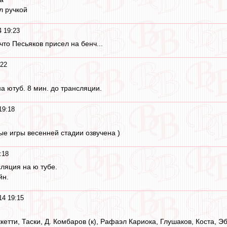
 ручкой
 19:23
что Песьяков присел на бенч...
:22
а ютуб. 8 мин. до трансляции.
19:18
ые игры весенней стадии озвучена )
:18
ляция на ю тубе.
йн.
14 19:15
етти, Таски, Д. Комбаров (к), Рафаэл Кариока, Глушаков, Коста, Эб