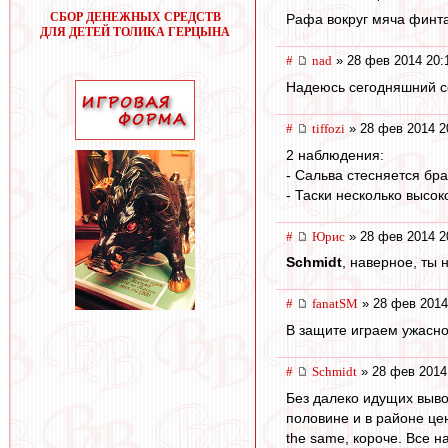
СБОР ДЕНЕЖНЫХ СРЕДСТВ
Рафа вокруг мяча финта
ДЛЯ ДЕТЕЙ ТОЛИКА ГЕРЦЫНА
#
nad
» 28 фев 2014 20:
Надеюсь сегодняшний сос
#
tiffozi
» 28 фев 2014 2
2 наблюдения:
- Сальва стесняется бра
- Таски несколько высо
#
Юрис
» 28 фев 2014 2
Schmidt
, наверное, ты 
#
fanatSM
» 28 фев 2014
В защите играем ужасно
#
Schmidt
» 28 фев 2014
Без далеко идущих выво
половине и в районе цен
the same, короче. Все на