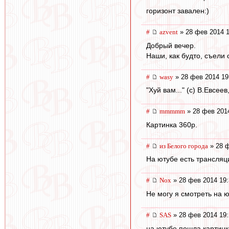
горизонт завален:)
#
azvent
» 28 фев 2014 1
Добрый вечер.
Наши, как будто, съели
#
wasy
» 28 фев 2014 19
"Хуй вам..." (с) В.Евсеев, 
#
mmmmm
» 28 фев 201
Картинка 360p.
#
из Белого города
» 28 ф
На ютубе есть трансляци
#
Nox
» 28 фев 2014 19:
Не могу я смотреть на ю
#
SAS
» 28 фев 2014 19:
на ютубе пошла картинк