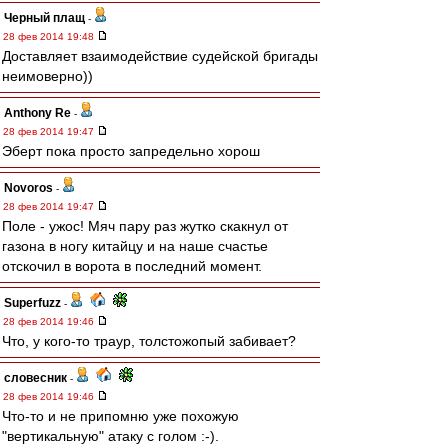
Черный плащ
-
28 фев 2014 19:48
Доставляет взаимодействие судейской бригады
неимоверно))
Anthony Re
-
28 фев 2014 19:47
Эберт пока просто запредельно хорош
Novoros
-
28 фев 2014 19:47
Поле - ужос! Мяч пару раз жутко скакнул от
газона в ногу китайцу и на наше счастье
отскочил в ворота в последний момент.
Superfuzz
-
28 фев 2014 19:46
Что, у кого-то траур, толстожопый забивает?
словесник
-
28 фев 2014 19:46
Что-то и не припомню уже похожую
"вертикальную" атаку с голом :-).