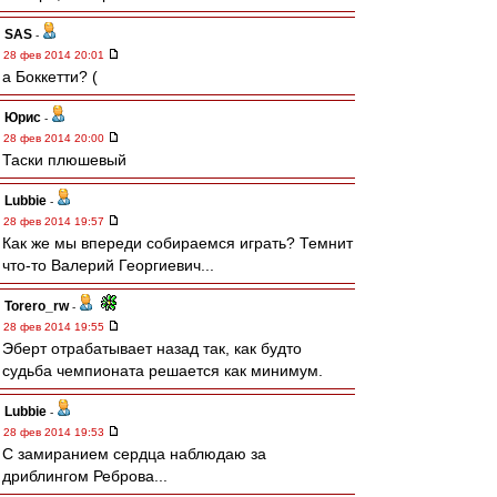
SAS
-
28 фев 2014 20:01
а Боккетти? (
Юрис
-
28 фев 2014 20:00
Таски плюшевый
Lubbie
-
28 фев 2014 19:57
Как же мы впереди собираемся играть? Темнит
что-то Валерий Георгиевич...
Torero_rw
-
28 фев 2014 19:55
Эберт отрабатывает назад так, как будто
судьба чемпионата решается как минимум.
Lubbie
-
28 фев 2014 19:53
С замиранием сердца наблюдаю за
дриблингом Реброва...