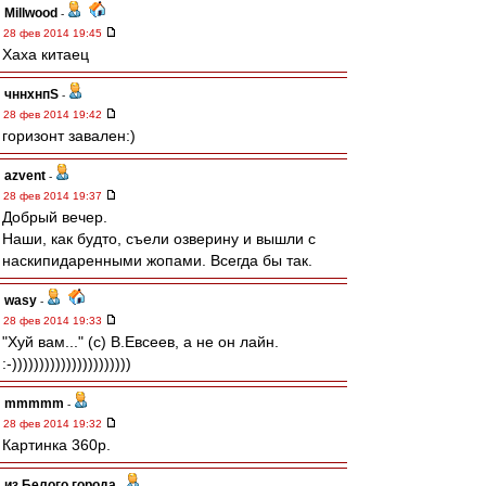
Millwood
-
28 фев 2014 19:45
Хаха китаец
чннхнпS
-
28 фев 2014 19:42
горизонт завален:)
azvent
-
28 фев 2014 19:37
Добрый вечер.
Наши, как будто, съели озверину и вышли с
наскипидаренными жопами. Всегда бы так.
wasy
-
28 фев 2014 19:33
"Хуй вам..." (с) В.Евсеев, а не он лайн.
:-))))))))))))))))))))))
mmmmm
-
28 фев 2014 19:32
Картинка 360p.
из Белого города
-