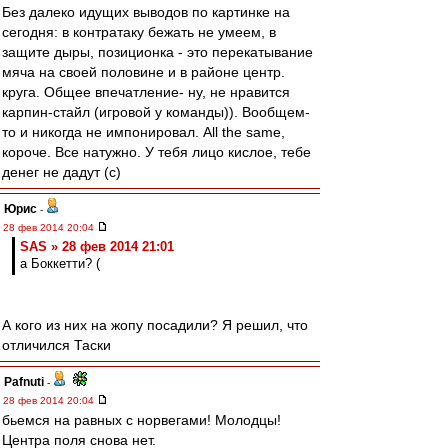
Без далеко идущих выводов по картинке на
сегодня: в контратаку бежать не умеем, в
защите дыры, позиционка - это перекатывание
мяча на своей половине и в районе центр.
круга. Общее впечатление- ну, не нравится
карпин-стайл (игровой у команды)). Вообщем-
то и никогда не импонировал. All the same,
короче. Все натужно. У тебя лицо кислое, тебе
денег не дадут (с)
Юрис
-
28 фев 2014 20:04
SAS » 28 фев 2014 21:01
а Боккетти? (
А кого из них на жопу посадили? Я решил, что
отличился Таски
Pafnuti
-
28 фев 2014 20:04
бьемся на равных с норвегами! Молодцы!
Центра поля снова нет.