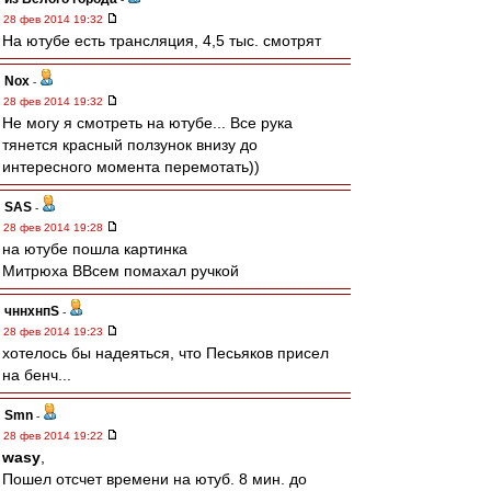
28 фев 2014 19:32
На ютубе есть трансляция, 4,5 тыс. смотрят
Nox
-
28 фев 2014 19:32
Не могу я смотреть на ютубе... Все рука
тянется красный ползунок внизу до
интересного момента перемотать))
SAS
-
28 фев 2014 19:28
на ютубе пошла картинка
Митрюха ВВсем помахал ручкой
чннхнпS
-
28 фев 2014 19:23
хотелось бы надеяться, что Песьяков присел
на бенч...
Smn
-
28 фев 2014 19:22
wasy
,
Пошел отсчет времени на ютуб. 8 мин. до