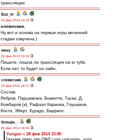
трансляции.
Baz_in
-
28 фев 2014 19:18
словесник
,
Ну вот и основа на первые игры весенней
стадии озвучена )
wasy
-
28 фев 2014 19:18
Пишите, пошла ли трансляция на ю тубе.
Если нет, то будет он лайн.
словесник
-
28 фев 2014 19:15
Состав:
Ребров, Паршивлюк, Боккетти, Таски, Д.
Комбаров (к), Рафаэл Кариока, Глушаков,
Коста, Эберт, Хурадо, Барриос.
Козырь_
-
28 фев 2014 18:34
Yurigun » 28 фев 2014 15:40
Газзаев опять про ОФЛ стал глаголить, хотя