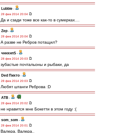
Lubbie
-
28 фев 2014 20:04
Да и сзади тоже все как-то в сумерках....
Zep
-
28 фев 2014 20:04
А разве не Ребров потащил?
чннхнпS
-
28 фев 2014 20:03
зубастые почтальоны и рыбаки, да
Ded Пихто
-
28 фев 2014 20:03
Любят штанги Реброва :D
ATB
-
28 фев 2014 20:02
не нравится мне Бокетти в этом году :(
som_som
-
28 фев 2014 20:01
Валера, Валера..