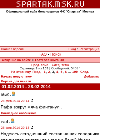
Официальный сайт болельщиков ФК "Спартак" Москва
Полная версия
Вход
•
Регистрация
FAQ
•
Поиск
Общение на сайте
Гостевая книга ВВ
»
Пред. тема
|
След. тема
Страница
3
из
109
[ Сообщений: 5408 ]
На страницу
Пред.
1
,
2
,
3
,
4
,
5
,
6
...
109
След.
Начать новую тему
Добавить
Версия для печати
01.02.2014 - 28.02.2014
МиК
-
28 фев 2014 20:14
Рафа вокруг мяча финтанул..
Последнее сообщение
nad
-
28 фев 2014 20:13
Надеюсь сегодняшний состав наших соперника