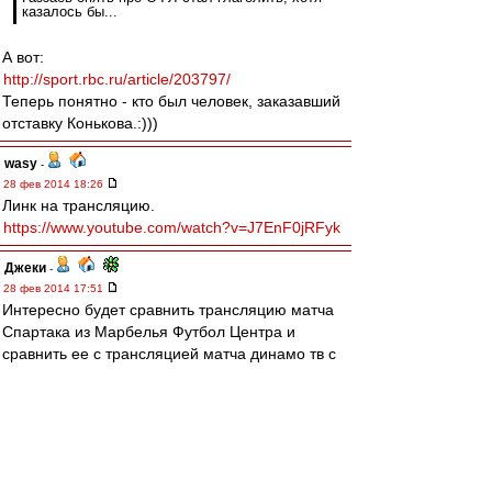
казалось бы...
А вот:
http://sport.rbc.ru/article/203797/
Теперь понятно - кто был человек, заказавший
отставку Конькова.:)))
wasy
-
28 фев 2014 18:26
Линк на трансляцию.
https://www.youtube.com/watch?v=J7EnF0jRFyk
Джеки
-
28 фев 2014 17:51
Интересно будет сравнить трансляцию матча
Спартака из Марбелья Футбол Центра и
сравнить ее с трансляцией матча динамо тв с
того же самого стадиона менее месяца назад.
(ссылка на их трансляцию могу дать в личку,
дабы не рекламировать их ресурс).
Smn
-
28 фев 2014 17:44