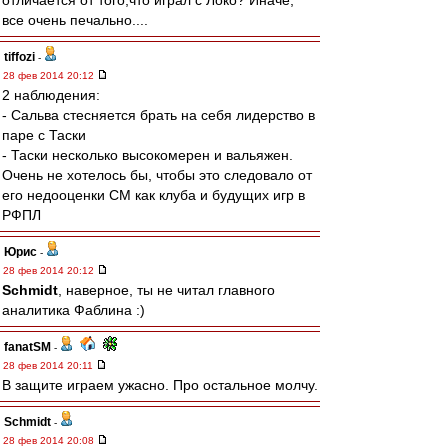
отличается от того,что играл с Локо? Иначе,
все очень печально....
tiffozi
-
28 фев 2014 20:12
2 наблюдения:
- Сальва стесняется брать на себя лидерство в
паре с Таски
- Таски несколько высокомерен и вальяжен.
Очень не хотелось бы, чтобы это следовало от
его недооценки СМ как клуба и будущих игр в
РФПЛ
Юрис
-
28 фев 2014 20:12
Schmidt
, наверное, ты не читал главного
аналитика Фаблина :)
fanatSM
-
28 фев 2014 20:11
В защите играем ужасно. Про остальное молчу.
Schmidt
-
28 фев 2014 20:08