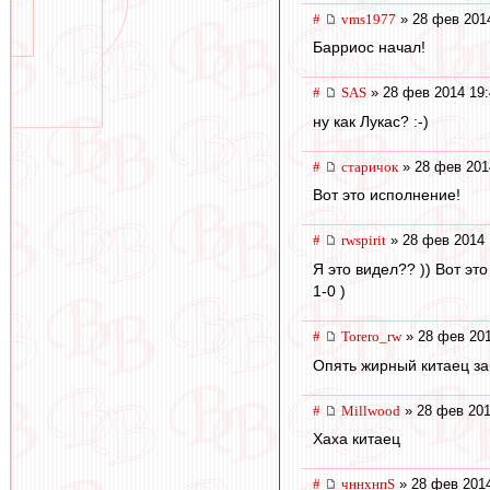
#
vms1977
» 28 фев 201
Барриос начал!
#
SAS
» 28 фев 2014 19:
ну как Лукас? :-)
#
старичок
» 28 фев 201
Вот это исполнение!
#
rwspirit
» 28 фев 2014 
Я это видел?? )) Вот это
1-0 )
#
Torero_rw
» 28 фев 201
Опять жирный китаец за
#
Millwood
» 28 фев 201
Хаха китаец
#
чннхнпS
» 28 фев 2014