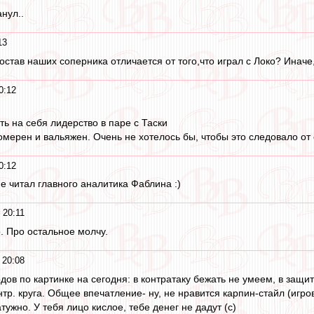
нул..
13
тав наших соперника отличается от того,что играл с Локо? Иначе, 
0:12
ть на себя лидерство в паре с Таски
комерен и вальяжен. Очень не хотелось бы, чтобы это следовало от
0:12
не читал главного аналитика Фаблина :)
 20:11
. Про остальное молчу.
 20:08
дов по картинке на сегодня: в контратаку бежать не умеем, в защи
тр. круга. Общее впечатление- ну, не нравится карпин-стайл (игро
тужно. У тебя лицо кислое, тебе денег не дадут (с)