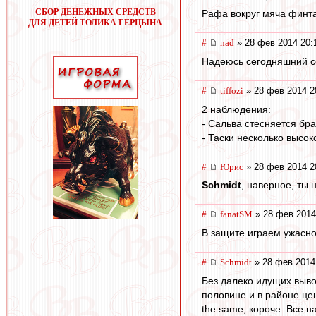
СБОР ДЕНЕЖНЫХ СРЕДСТВ
Рафа вокруг мяча финта
ДЛЯ ДЕТЕЙ ТОЛИКА ГЕРЦЫНА
#
nad
» 28 фев 2014 20:
Надеюсь сегодняшний сос
#
tiffozi
» 28 фев 2014 2
2 наблюдения:
- Сальва стесняется бра
- Таски несколько высо
#
Юрис
» 28 фев 2014 2
Schmidt
, наверное, ты 
#
fanatSM
» 28 фев 2014
В защите играем ужасно
#
Schmidt
» 28 фев 2014
Без далеко идущих выво
половине и в районе цен
the same, короче. Все на