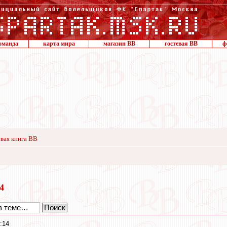
оманда
карта мира
магазин ВВ
гостевая ВВ
ф
вая книга ВВ
14
:14