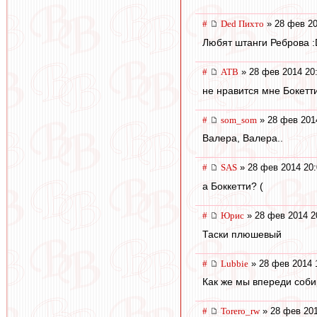
#
Ded Пихто
» 28 фев 20
Любят штанги Реброва :
#
ATB
» 28 фев 2014 20
не нравится мне Бокетти 
#
som_som
» 28 фев 201
Валера, Валера..
#
SAS
» 28 фев 2014 20:
а Боккетти? (
#
Юрис
» 28 фев 2014 2
Таски плюшевый
#
Lubbie
» 28 фев 2014 
Как же мы впереди соби
#
Torero_rw
» 28 фев 201