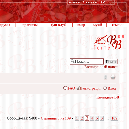
орумы
прогнозы
фан-клуб
юмор
музей
ссылки
Расширенный поиск
FAQ
Регистрация
Вход
Календарь ВВ
3
Сообщений: 5408 •
Страница
3
из
109
•
1
2
4
5
6
...
109