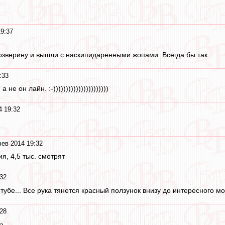
9:37
 озверину и вышли с наскипидаренными жопами. Всегда бы так.
:33
а не он лайн. :-))))))))))))))))))))))
4 19:32
ев 2014 19:32
я, 4,5 тыс. смотрят
32
тубе... Все рука тянется красный ползунок внизу до интересного м
28
а