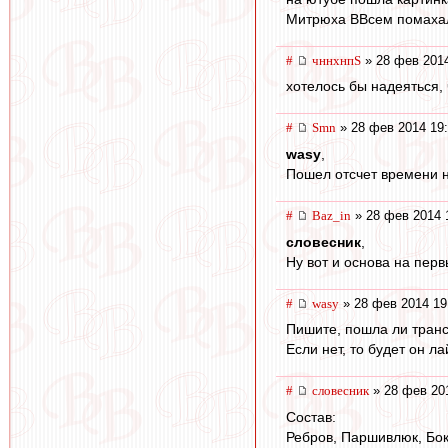
Митрюха ВВсем помахал
#
чннхнпS
» 28 фев 2014
хотелось бы надеяться, 
#
Smn
» 28 фев 2014 19
wasy
,
Пошел отсчет времени н
#
Baz_in
» 28 фев 2014 
словесник
,
Ну вот и основа на перв
#
wasy
» 28 фев 2014 19
Пишите, пошла ли транс
Если нет, то будет он ла
#
словесник
» 28 фев 20
Состав:
Ребров, Паршивлюк, Бокк