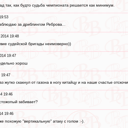
ад так, как будто судьба чемпионата решается как минимум.
19:53
аблюдаю за дриблингом Реброва...
2014 19:48
вие судейской бригады неимоверно))
014 19:47
редельно хорош
 19:47
аз жутко скакнул от газона в ногу китайцу и на наше счастье отскоч
4 19:46
олстожопый забивает?
14 19:46
е похожую "вертикальную" атаку с голом :-).