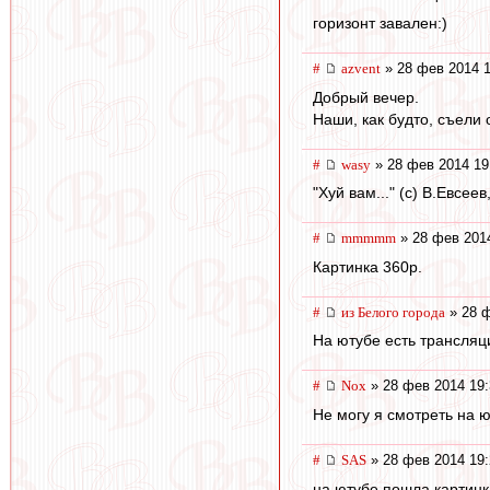
горизонт завален:)
#
azvent
» 28 фев 2014 1
Добрый вечер.
Наши, как будто, съели
#
wasy
» 28 фев 2014 19
"Хуй вам..." (с) В.Евсеев, 
#
mmmmm
» 28 фев 201
Картинка 360p.
#
из Белого города
» 28 ф
На ютубе есть трансляци
#
Nox
» 28 фев 2014 19:
Не могу я смотреть на ю
#
SAS
» 28 фев 2014 19:
на ютубе пошла картинк