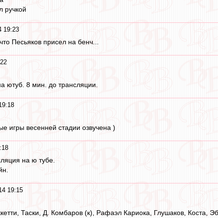
 ручкой
 19:23
что Песьяков присел на бенч...
:22
а ютуб. 8 мин. до трансляции.
19:18
ые игры весенней стадии озвучена )
:18
ляция на ю тубе.
йн.
14 19:15
етти, Таски, Д. Комбаров (к), Рафаэл Кариока, Глушаков, Коста, Эб