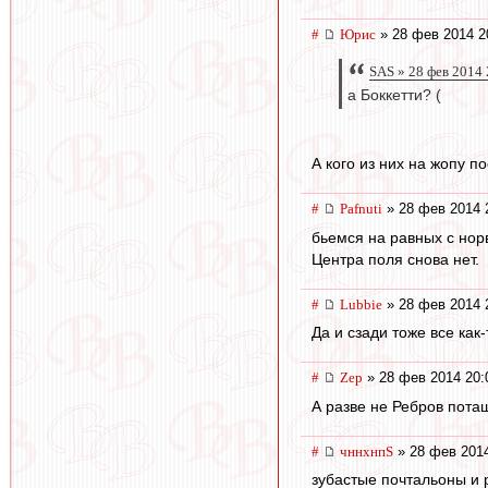
#
Юрис
» 28 фев 2014 2
SAS » 28 фев 2014 
а Боккетти? (
А кого из них на жопу п
#
Pafnuti
» 28 фев 2014 
бьемся на равных с нор
Центра поля снова нет.
#
Lubbie
» 28 фев 2014 
Да и сзади тоже все как-
#
Zep
» 28 фев 2014 20:
А разве не Ребров пота
#
чннхнпS
» 28 фев 2014
зубастые почтальоны и 