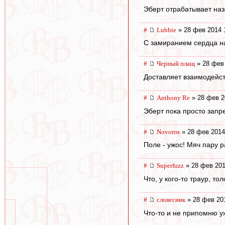
Эберт отрабатывает наз
#
Lubbie
» 28 фев 2014 
С замиранием сердца н
#
Черный плащ
» 28 фев 
Доставляет взаимодейст
#
Anthony Re
» 28 фев 2
Эберт пока просто зап
#
Novoros
» 28 фев 2014
Поле - ужос! Мяч пару р
#
Superfuzz
» 28 фев 201
Что, у кого-то траур, т
#
словесник
» 28 фев 20
Что-то и не припомню уж