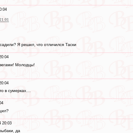
0:04
21:01
осадили? Я решил, что отличился Таски
20:04
вегами! Молодцы!
20:04
то в сумерках....
04
щил?
 20:03
рыбаки, да