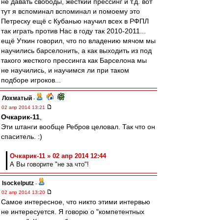
не давать свободы, жесткий прессинг и т.д. вот
тут я вспоминал вспоминал и помоему это
Петреску ещё с Кубанью научил всех в РФПЛ
так играть против Нас в году так 2010-2011...
ещё Уткин говорил, что по владению мячом мы
научились барселонить, а как выходить из под
такого жесткого прессинга как Барселона мы
не научились, и научимся ли при таком
подборе игроков...
Лохматый
-
02 апр 2014 13:21
Очкарик-11
,
Эти штанги вообще Ребров целовал. Так что он
спаситель. :)
Очкарик-11 » 02 апр 2014 12:44
А Вы говорите "не за что"!
Isockelputz
-
02 апр 2014 13:20
Самое интересное, что никто этими интервью
не интересуется. Я говорю о "компетентных