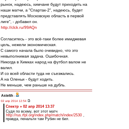
рынок, надеюсь, химчане будут приходить на
наши матчи, а "Спартак-2", надеюсь, будет
представлять Московскую область в первой
лиге", - добавил он.
http://clck.ru/99AQn
Согласитесь - это всё-таки более имиджевая
цель, нежели экономическая.
С самого начала было очевидно, что это
невыполнимая задача. Ошибочная.
Никогда в Химках народ на футбол валом не
валил.
И со всей области туда не съезжались.
А на Оленьи - будут ходить.
Не меньше, чем раньше на дубль.
Astelth
-
02 апр 2014 12:54
Спектр » 02 апр 2014 13:37
Судя по всему, вот этот матч
http://rus.rfpl.org/index.php/match/index/2530
,
правда, пенальти там Рубин не бил.