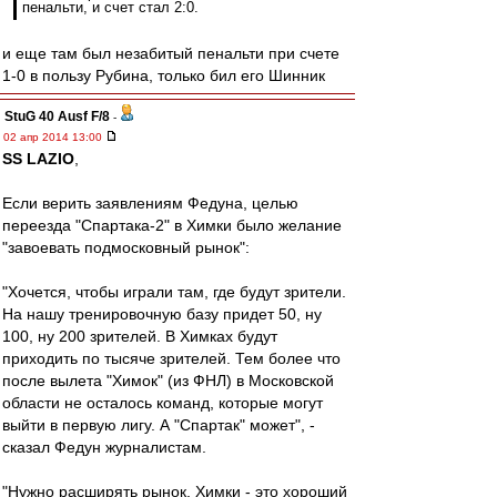
пенальти, и счет стал 2:0.
и еще там был незабитый пенальти при счете
1-0 в пользу Рубина, только бил его Шинник
StuG 40 Ausf F/8
-
02 апр 2014 13:00
SS LAZIO
,
Если верить заявлениям Федуна, целью
переезда "Спартака-2" в Химки было желание
"завоевать подмосковный рынок":
"Хочется, чтобы играли там, где будут зрители.
На нашу тренировочную базу придет 50, ну
100, ну 200 зрителей. В Химках будут
приходить по тысяче зрителей. Тем более что
после вылета "Химок" (из ФНЛ) в Московской
области не осталось команд, которые могут
выйти в первую лигу. А "Спартак" может", -
сказал Федун журналистам.
"Нужно расширять рынок. Химки - это хороший