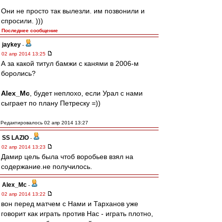
Они не просто так вылезли. им позвонили и
спросили. )))
Последнее сообщение
jaykey
-
02 апр 2014 13:25
А за какой титул бамжи с канями в 2006-м
боролись?
Alex_Mc
, будет неплохо, если Урал с нами
сыграет по плану Петреску =))
Редактировалось 02 апр 2014 13:27
SS LAZIO
-
02 апр 2014 13:23
Дамир цель была чтоб воробьев взял на
содержание.не получилось.
Alex_Mc
-
02 апр 2014 13:22
вон перед матчем с Нами и Тарханов уже
говорит как играть против Нас - играть плотно,