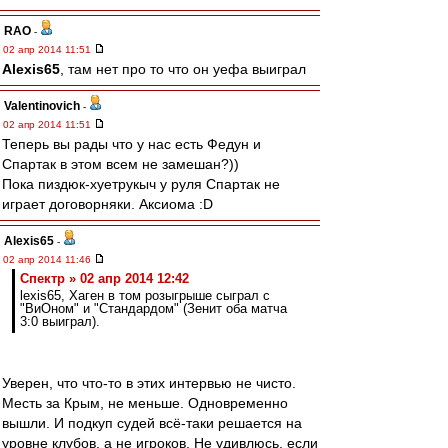
RAO
-
02 апр 2014 11:51
Alexis65
, там нет про то что он уефа выиграл
Valentinovich
-
02 апр 2014 11:51
Теперь вы рады что у нас есть Федун и
Спартак в этом всем не замешан?))
Пока пиздюк-хуетрукыч у руля Спартак не
играет договорняки. Аксиома :D
Alexis65
-
02 апр 2014 11:46
Спектр » 02 апр 2014 12:42
lexis65, Хаген в том розыгрыше сыграл с
"ВиОном" и "Стандардом" (Зенит оба матча
3:0 выиграл).
Уверен, что что-то в этих интервью не чисто.
Месть за Крым, не меньше. Одновременно
вышли. И подкуп судей всё-таки решается на
уровне клубов, а не игроков. Не удивлюсь. если