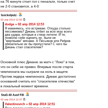
на 76 минуте стоит гол с пенальти, только счет
не 2-0 становится, а 4-0
Isockelputz
-
02 апр 2014 12:50
dodge » 02 апр 2014 12:53
Я извиняюсь, что встреваю. Откуда столько
пессимизма? Дикань отбил за всю игру всего
два удара, которые в створ летели. И те,
позволю себе оценить их, были не
"мертвыми" мячами. А Песьяков или Ребров
обязательно их бы пропустили? С чего бы
Дикань стал спасителем?
Основной плюс Диканю за матч с "Локо" в том,
что он себе не привез. Впервые после старта
чемпионата мы сыграли на ноль в защите.
Против лидера чемпионата. Думаю достаточно
оснований считать его "спасителем отечества"
в локальный момент времени.
StuG 40 Ausf F/8
-
02 апр 2014 12:37
Valentinovich » 02 апр 2014 12:51