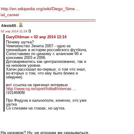
http://en.wikipedia.org/wiki/Diego_Sime ...
ial_career
Alexis65
-
02 апр 2014 11:19
GaryOldman » 02 апр 2014 12:14
Почему шутка?
Чемпионство Зенита 2007 - одно из
грязнейших в истории российского футбола.
Сопоставимо по цинизму с аланским 95 и
конскими 2003 и 2006.
Договаривались как централизованно, так и
на низовом уровне.
Хаген рассказал во-первых, о том что знал,
во-вторых о том, что ему было ближе и
обиднее)
вот ссылка на оригинал интервью
http://www.vg.no/sport/fotball/internas
...
/10146908/
Про Федуна и кальчополи, конечно, это уже
шутка.
Со слезами на глазах, но шутка.
На низовом? Ну, не игрокам же скидываться.