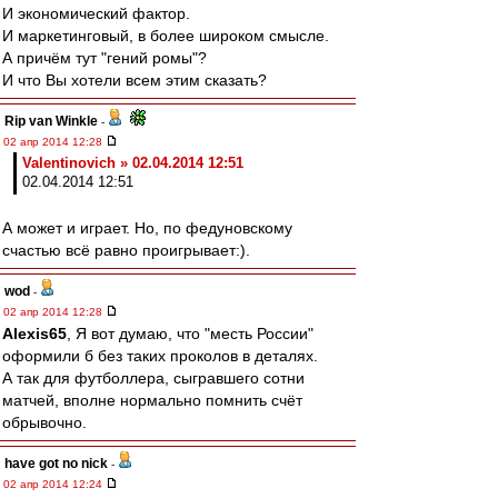
И экономический фактор.
И маркетинговый, в более широком смысле.
А причём тут "гений ромы"?
И что Вы хотели всем этим сказать?
Rip van Winkle
-
02 апр 2014 12:28
Valentinovich » 02.04.2014 12:51
02.04.2014 12:51
А может и играет. Но, по федуновскому
счастью всё равно проигрывает:).
wod
-
02 апр 2014 12:28
Alexis65
, Я вот думаю, что "месть России"
оформили б без таких проколов в деталях.
А так для футболлера, сыгравшего сотни
матчей, вполне нормально помнить счёт
обрывочно.
have got no nick
-
02 апр 2014 12:24