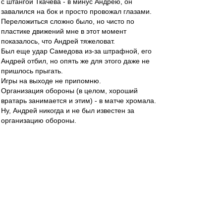
с штангой Ткачева - в минус Андрею, он
завалился на бок и просто провожал глазами.
Переложиться сложно было, но чисто по
пластике движений мне в этот момент
показалось, что Андрей тяжеловат.
Был еще удар Самедова из-за штрафной, его
Андрей отбил, но опять же для этого даже не
пришлось прыгать.
Игры на выходе не припомню.
Организация обороны (в целом, хороший
вратарь занимается и этим) - в матче хромала.
Ну, Андрей никогда и не был известен за
организацию обороны.
Так что это очередной миф. Андрей не привез,
и сыграл в целом хорошо, это здорово. Но
делать его спасителем отечества в данном
матче не за что.
brd » 02 апр 2014 11:53
все(!!!) остальные весенние начала
чемпионатов команды Карпина проваливали.