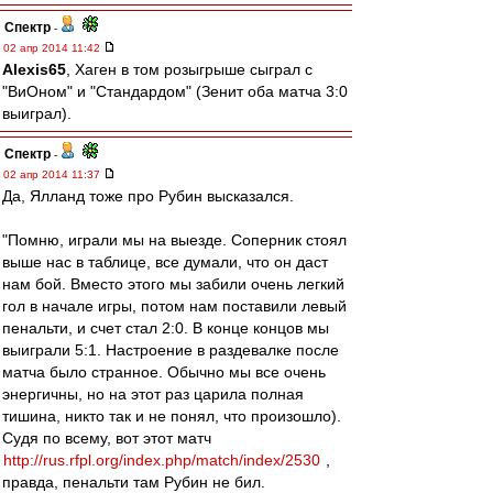
Спектр
-
02 апр 2014 11:42
Alexis65
, Хаген в том розыгрыше сыграл с
"ВиОном" и "Стандардом" (Зенит оба матча 3:0
выиграл).
Спектр
-
02 апр 2014 11:37
Да, Ялланд тоже про Рубин высказался.
"Помню, играли мы на выезде. Соперник стоял
выше нас в таблице, все думали, что он даст
нам бой. Вместо этого мы забили очень легкий
гол в начале игры, потом нам поставили левый
пенальти, и счет стал 2:0. В конце концов мы
выиграли 5:1. Настроение в раздевалке после
матча было странное. Обычно мы все очень
энергичны, но на этот раз царила полная
тишина, никто так и не понял, что произошло).
Судя по всему, вот этот матч
http://rus.rfpl.org/index.php/match/index/2530
,
правда, пенальти там Рубин не бил.