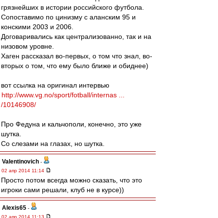
грязнейших в истории российского футбола.
Сопоставимо по цинизму с аланским 95 и
конскими 2003 и 2006.
Договаривались как централизованно, так и на
низовом уровне.
Хаген рассказал во-первых, о том что знал, во-
вторых о том, что ему было ближе и обиднее)
вот ссылка на оригинал интервью
http://www.vg.no/sport/fotball/internas ...
/10146908/
Про Федуна и кальчополи, конечно, это уже
шутка.
Со слезами на глазах, но шутка.
Valentinovich
-
02 апр 2014 11:14
Просто потом всегда можно сказать, что это
игроки сами решали, клуб не в курсе))
Alexis65
-
02 апр 2014 11:13