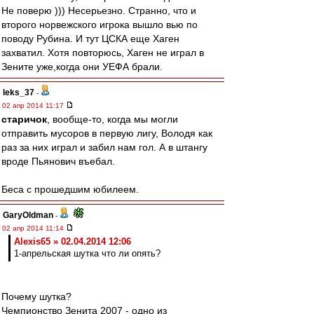
Не поверю ))) Несерьезно. Странно, что и
второго норвежского игрока вышло вью по
поводу Рубина. И тут ЦСКА еще Хаген
захватил. Хотя повторюсь, Хаген не играл в
Зените уже,когда они УЕФА брали.
leks_37
-
02 апр 2014 11:17
старичок
, вообще-то, когда мы могли
отправить мусоров в первую лигу, Володя как
раз за них играл и забил нам гол. А в штангу
вроде Пьянович въебал.
Беса с прошедшим юбилеем.
GaryOldman
-
02 апр 2014 11:14
Alexis65 » 02.04.2014 12:06
1-апрельская шутка что ли опять?
Почему шутка?
Чемпионство Зенита 2007 - одно из