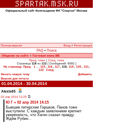
Официальный сайт болельщиков ФК "Спартак" Москва
Полная версия
Вход
•
Регистрация
FAQ
•
Поиск
Общение на сайте
Гостевая книга ВВ
»
Пред. тема
|
След. тема
Страница
118
из
122
[ Сообщений: 6092 ]
На страницу
Пред.
1
...
115
,
116
,
117
,
118
,
119
,
120
,
121
,
122
След.
Начать новую тему
Добавить
Версия для печати
01.04.2014 - 30.04.2014
Alexis65
-
02 апр 2014 13:25
Ю Г » 02 апр 2014 14:15
Бывшие питерские Горшков, Панов тоже
выступили. С каждым заявлением крепнет
уверенность, что Хаген сказал правду.
Ждём Рубин...