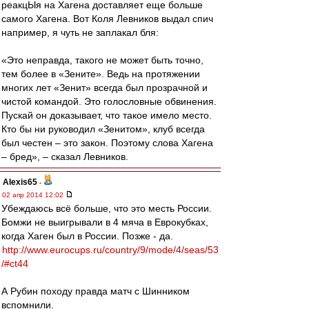
реакцЫя на Хагена доставляет еще больше
самого Хагена. Вот Коля Левников выдал спич
например, я чуть не заплакал бля:
«Это неправда, такого не может быть точно,
тем более в «Зените». Ведь на протяжении
многих лет «Зенит» всегда был прозрачной и
чистой командой. Это голословные обвинения.
Пускай он доказывает, что такое имело место.
Кто бы ни руководил «Зенитом», клуб всегда
был честен – это закон. Поэтому слова Хагена
– бред», – сказал Левников.
Alexis65
-
02 апр 2014 12:02
Убеждаюсь всё больше, что это месть России.
Бомжи не выигрывали в 4 мяча в Еврокубках,
когда Хаген был в России. Позже - да.
http://www.eurocups.ru/country/9/mode/4/seas/53
/#ct44
А Рубин походу правда матч с Шинником
вспомнили.