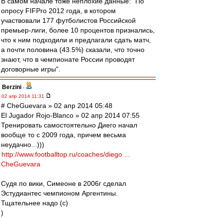
В самом начале тоже неплохие данные: "По
опросу FIFPro 2012 года, в котором
участвовали 177 футболистов Российской
премьер-лиги, более 10 процентов признались,
что к ним подходили и предлагали сдать матч,
а почти половина (43.5%) сказали, что точно
знают, что в чемпионате России проводят
договорные игры".
Berzini
-
02 апр 2014 11:31
# CheGuevara » 02 апр 2014 05:48
El Jugador Rojo-Blanco » 02 апр 2014 07:55
Тренировать самостоятельно Диего начал
вообще то с 2009 года, причем весьма
неудачно...)))
http://www.footballtop.ru/coaches/diego ...
CheGuevara
Судя по вики, Симеоне в 2006г сделал
Эстудиантес чемпионом Аргентины.
Тщательнее надо (с)
)