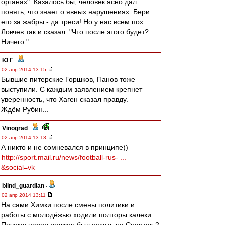
органах". Казалось бы, человек ясно дал
понять, что знает о явных нарушениях. Бери
его за жабры - да треси! Но у нас всем пох...
Ловчев так и сказал: "Что после этого будет?
Ничего."
Ю Г
-
02 апр 2014 13:15
Бывшие питерские Горшков, Панов тоже
выступили. С каждым заявлением крепнет
уверенность, что Хаген сказал правду.
Ждём Рубин...
Vinograd
-
02 апр 2014 13:13
А никто и не сомневался в принципе))
http://sport.mail.ru/news/football-rus- ...
&social=vk
blind_guardian
-
02 апр 2014 13:11
На сами Химки после смены политики и
работы с молодёжью ходили полторы калеки.