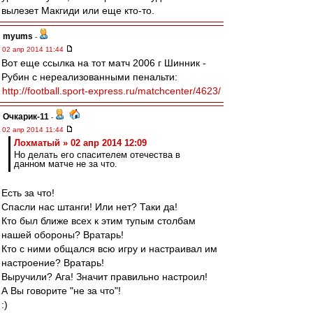
вылезет Макгиди или еще кто-то.
myums
-
02 апр 2014 11:44
Вот еще ссылка на тот матч 2006 г Шинник -
Рубин с нереализованными пенальти:
http://football.sport-express.ru/matchcenter/4623/
Очкарик-11
-
02 апр 2014 11:44
Лохматый » 02 апр 2014 12:09
Но делать его спасителем отечества в
данном матче не за что.
Есть за что!
Спасли нас штанги! Или нет? Таки да!
Кто был ближе всех к этим тупым столбам
нашей обороны? Вратарь!
Кто с ними общался всю игру и настраивал им
настроение? Вратарь!
Выручили? Ага! Значит правильно настроил!
А Вы говорите "не за что"!
:)