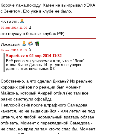
Короче лажа,походу. Хаген не выигрывал УЕФА
с Зенитом. Его уже в клубе не было.
SS LAZIO
-
02 апр 2014 11:09
это ноухау в богатых клубах РФ)
Лохматый
-
02 апр 2014 11:09
Superfuzz » 02 апр 2014 11:32
Всё равно мы упираемся в то, что с "Локо"
стоял бы не Дикань. И тут уж я не уверен
даже в этих печальных 0:0.
Собственно, а что сделал Дикань? Из реально
хороших сэйвов по реакции был момент
Майкона, который Андрей отбил (но там все
равно свистнули офсайд).
Неплохой сэйв после штрафного Самедова,
кажется, но не выдающийся - мяч летел не под
штангу, его любой нормальный вратарь обязан
отбивать. Момент с перекладиной Самедова -
не спас, но вряд ли там кто-то спас бы. Момент