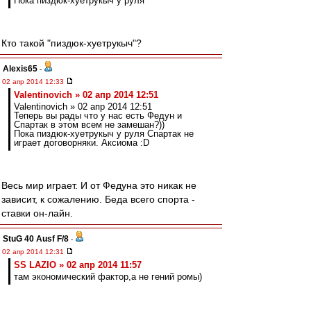
Пока пиздюк-хуетрукыч у руля
Кто такой "пиздюк-хуетрукыч"?
Alexis65
-
02 апр 2014 12:33
Valentinovich » 02 апр 2014 12:51
Valentinovich » 02 апр 2014 12:51
Теперь вы рады что у нас есть Федун и
Спартак в этом всем не замешан?))
Пока пиздюк-хуетрукыч у руля Спартак не
играет договорняки. Аксиома :D
Весь мир играет. И от Федуна это никак не
зависит, к сожалению. Беда всего спорта -
ставки он-лайн.
StuG 40 Ausf F/8
-
02 апр 2014 12:31
SS LAZIO » 02 апр 2014 11:57
там экономический фактор,а не гений ромы)