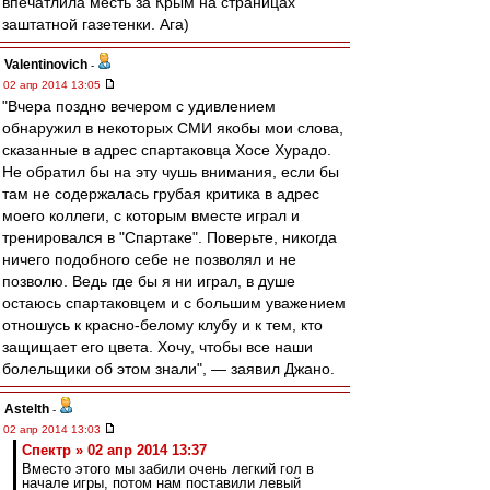
впечатлила месть за Крым на страницах
заштатной газетенки. Ага)
Valentinovich
-
02 апр 2014 13:05
"Вчера поздно вечером с удивлением
обнаружил в некоторых СМИ якобы мои слова,
сказанные в адрес спартаковца Хосе Хурадо.
Не обратил бы на эту чушь внимания, если бы
там не содержалась грубая критика в адрес
моего коллеги, с которым вместе играл и
тренировался в "Спартаке". Поверьте, никогда
ничего подобного себе не позволял и не
позволю. Ведь где бы я ни играл, в душе
остаюсь спартаковцем и с большим уважением
отношусь к красно-белому клубу и к тем, кто
защищает его цвета. Хочу, чтобы все наши
болельщики об этом знали", — заявил Джано.
Astelth
-
02 апр 2014 13:03
Спектр » 02 апр 2014 13:37
Вместо этого мы забили очень легкий гол в
начале игры, потом нам поставили левый