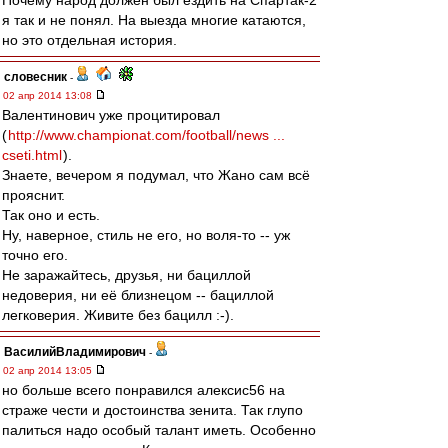
Почему народ должен был ездить на Спартак-2
я так и не понял. На выезда многие катаются,
но это отдельная история.
словесник
-
02 апр 2014 13:08
Валентинович уже процитировал
(
http://www.championat.com/football/news ...
cseti.html
).
Знаете, вечером я подумал, что Жано сам всё
прояснит.
Так оно и есть.
Ну, наверное, стиль не его, но воля-то -- уж
точно его.
Не заражайтесь, друзья, ни бациллой
недоверия, ни её близнецом -- бациллой
легковерия. Живите без бацилл :-).
ВасилийВладимирович
-
02 апр 2014 13:05
но больше всего понравился алексис56 на
страже чести и достоинства зенита. Так глупо
палиться надо особый талант иметь. Особенно