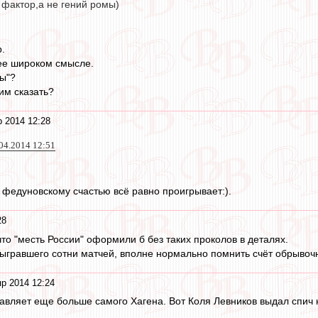
 фактор,а не гений ромы)
.
ее широком смысле.
мы"?
им сказать?
р 2014 12:28
.04.2014 12:51
о федуновскому счастью всё равно проигрывает:).
28
что "месть России" оформили б без таких проколов в деталях.
сыгравшего сотни матчей, вполне нормально помнить счёт обрывоч
р 2014 12:24
авляет еще больше самого Хагена. Вот Коля Левников выдал спич н