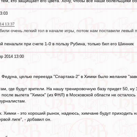
 тем, кто защищает его цвета. Хочу, чтобы все наши болельщики об
3:03
14 13:37
били очень легкий гол в начале игры, потом нам поставили левый пе
й пенальти при счете 1-0 в пользу Рубина, только бил его Шинник
пр 2014 13:00
 Федуна, целью переезда "Спартака-2" в Химки было желание "зав
там, где будут зрители. На нашу тренировочную базу придет 50, ну 
 после вылета "Химок" (из ФНЛ) в Московской области не осталось 
 журналистам.
. Химки - это хороший рынок, надеюсь, химчане будут приходить на
рвой лиге", - добавил он.