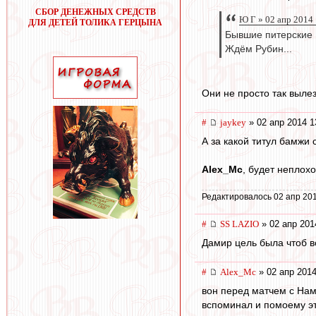
СБОР ДЕНЕЖНЫХ СРЕДСТВ
Ю Г » 02 апр 2014
ДЛЯ ДЕТЕЙ ТОЛИКА ГЕРЦЫНА
Бывшие питерские Г
Ждём Рубин...
Они не просто так вылез
#
jaykey
» 02 апр 2014 1
А за какой титул бамжи 
Alex_Mc
, будет неплохо
Редактировалось 02 апр 201
#
SS LAZIO
» 02 апр 201
Дамир цель была чтоб в
#
Alex_Mc
» 02 апр 2014
вон перед матчем с Нами
вспоминал и помоему это