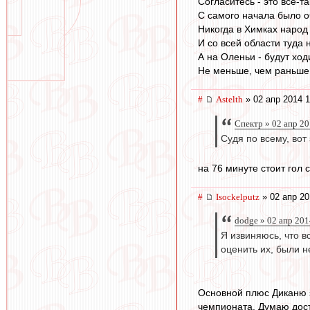
Согласитесь - это всё-
С самого начала было о
Никогда в Химках народ
И со всей области туда 
А на Оленьи - будут ход
Не меньше, чем раньше 
#
Astelth
» 02 апр 2014 1
Спектр » 02 апр 20
Судя по всему, вот
на 76 минуте стоит гол с
#
Isockelputz
» 02 апр 20
dodge » 02 апр 201
Я извиняюсь, что в
оценить их, были н
Основной плюс Диканю з
чемпионата. Думаю дост