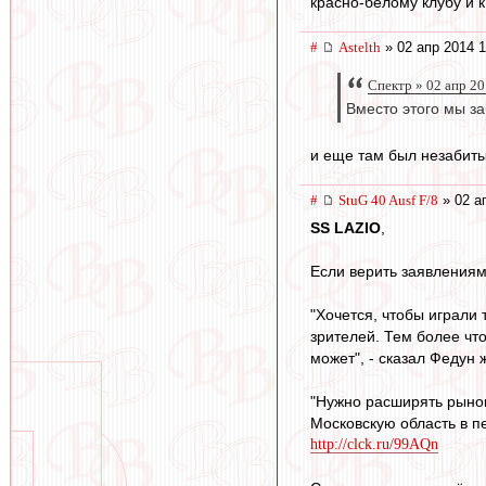
красно-белому клубу и к
#
Astelth
» 02 апр 2014 1
Спектр » 02 апр 20
Вместо этого мы за
и еще там был незабиты
#
StuG 40 Ausf F/8
» 02 а
SS LAZIO
,
Если верить заявлениям
"Хочется, чтобы играли 
зрителей. Тем более что
может", - сказал Федун
"Нужно расширять рынок
Московскую область в пе
http://clck.ru/99AQn