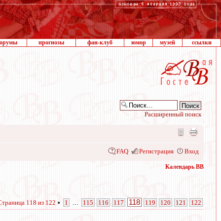
орумы
прогнозы
фан-клуб
юмор
музей
ссылки
Расширенный поиск
FAQ
Регистрация
Вход
Календарь ВВ
118
Страница
118
из
122
•
1
...
115
116
117
119
120
121
122