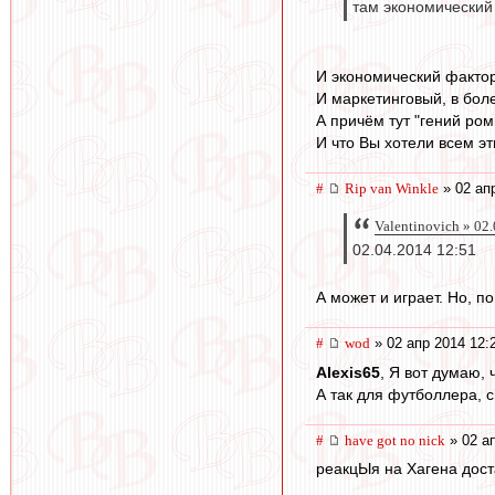
там экономический
И экономический фактор
И маркетинговый, в бол
А причём тут "гений ро
И что Вы хотели всем эт
#
Rip van Winkle
» 02 ап
Valentinovich » 02
02.04.2014 12:51
А может и играет. Но, п
#
wod
» 02 апр 2014 12:
Alexis65
, Я вот думаю, 
А так для футболлера, 
#
have got no nick
» 02 ап
реакцЫя на Хагена дост