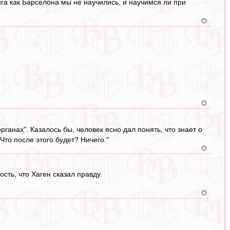
нга как Барселона мы не научились, и научимся ли при
ганах". Казалось бы, человек ясно дал понять, что знает о
"Что после этого будет? Ничего."
ть, что Хаген сказал правду.