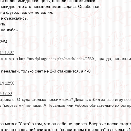
таки более имиджевая цель, нежели экономическая.
чевидно, что это невыполнимая задача. Ошибочная.
 на футбол валом не валил.
не съезжались.
ить.
на дубль.
2:54
14 13:37
 этот матч
http://rus.rfpl.org/index.php/match/index/2530
, правда, пенальти
 пенальти, только счет не 2-0 становится, а 4-0
14 12:50
4 12:53
стреваю. Откуда столько пессимизма? Дикань отбил за всю игру всег
е "мертвыми" мячами. А Песьяков или Ребров обязательно их бы п
а матч с "Локо" в том, что он себе не привез. Впервые после стар
аточно оснований считать его "спасителем отечества" в локальны