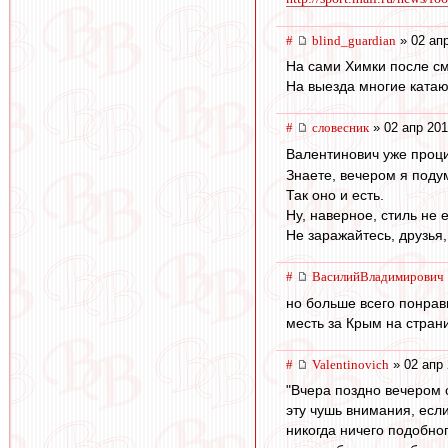
#
blind_guardian
» 02 апр
На сами Химки после см
На выезда многие катаю
#
словесник
» 02 апр 201
Валентинович уже проци
Знаете, вечером я поду
Так оно и есть.
Ну, наверное, стиль не е
Не заражайтесь, друзья,
#
ВасилийВладимирович
но больше всего понрав
месть за Крым на страни
#
Valentinovich
» 02 апр 
"Вчера поздно вечером 
эту чушь внимания, если
никогда ничего подобно