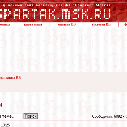
оманда
карта мира
магазин ВВ
гостевая ВВ
ф
вая книга ВВ
14
Сообщений: 6092 •
 13:25