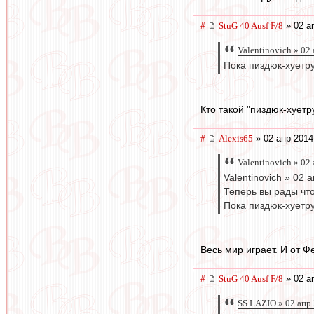
#
StuG 40 Ausf F/8
» 02 а
Valentinovich » 02
Пока пиздюк-хуетру
Кто такой "пиздюк-хуетр
#
Alexis65
» 02 апр 2014
Valentinovich » 02
Valentinovich » 02 
Теперь вы рады что
Пока пиздюк-хуетру
Весь мир играет. И от Ф
#
StuG 40 Ausf F/8
» 02 а
SS LAZIO » 02 апр