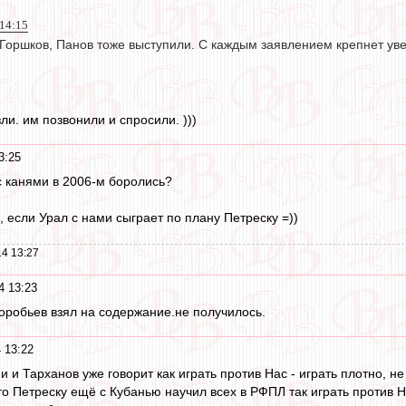
 14:15
оршков, Панов тоже выступили. С каждым заявлением крепнет увер
ли. им позвонили и спросили. )))
3:25
с канями в 2006-м боролись?
, если Урал с нами сыграет по плану Петреску =))
4 13:27
4 13:23
оробьев взял на содержание.не получилось.
 13:22
 и Тарханов уже говорит как играть против Нас - играть плотно, не 
 Петреску ещё с Кубанью научил всех в РФПЛ так играть против Нас