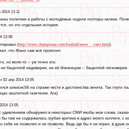
 2014 13:11
ены политики и работы с молодёжью ходили полторы калеки. Почем
тся, но это отдельная история.
4 13:08
тировал (
).
http://www.championat.com/football/news ... cseti.html
мал, что Жано сам всё прояснит.
го, но воля-то -- уж точно его.
 ни бациллой недоверия, ни её близнецом -- бациллой легковерия. 
» 02 апр 2014 13:05
ился алексис56 на страже чести и достоинства зенита. Так глупо 
цах заштатной газетенки. Ага)
2014 13:05
с удивлением обнаружил в некоторых СМИ якобы мои слова, сказан
 бы там не содержалась грубая критика в адрес моего коллеги, с к
го себе не позволял и не позволю. Ведь где бы я ни играл, в душе