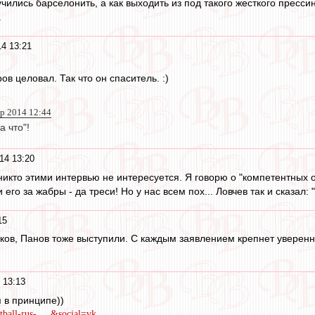
ились барселонить, а как выходить из под такого жесткого пресси
.
14 13:21
в целовал. Так что он спаситель. :)
пр 2014 12:44
а что"!
14 13:20
икто этими интервью не интересуется. Я говорю о "компетентных ор
го за жабры - да треси! Но у нас всем пох... Ловчев так и сказал: 
15
ов, Панов тоже выступили. С каждым заявлением крепнет увереннос
 13:13
 в принципе))
tball-rus- ... &social=vk