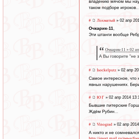
владению мячом мы науч
таком подборе игроков..
#
Лохматый
» 02 апр 20
Очкарик-11
,
Эти штанги вообще Ребро
Очкарик-11 » 02 а
А Вы говорите "не з
#
Isockelputz
» 02 апр 20
Самое интересное, что н
явных нарушениях. Бери е
#
Ю Г
» 02 апр 2014 13:
Бывшие питерские Горшк
Ждём Рубин...
#
Vinograd
» 02 апр 2014
А никто и не сомневался
http://sport.mail.ru/news/foo