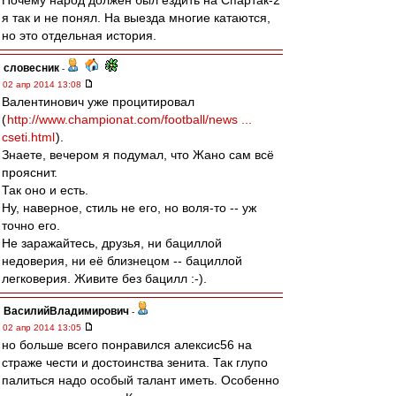
Почему народ должен был ездить на Спартак-2
я так и не понял. На выезда многие катаются,
но это отдельная история.
словесник
-
02 апр 2014 13:08
Валентинович уже процитировал
(
http://www.championat.com/football/news ...
cseti.html
).
Знаете, вечером я подумал, что Жано сам всё
прояснит.
Так оно и есть.
Ну, наверное, стиль не его, но воля-то -- уж
точно его.
Не заражайтесь, друзья, ни бациллой
недоверия, ни её близнецом -- бациллой
легковерия. Живите без бацилл :-).
ВасилийВладимирович
-
02 апр 2014 13:05
но больше всего понравился алексис56 на
страже чести и достоинства зенита. Так глупо
палиться надо особый талант иметь. Особенно