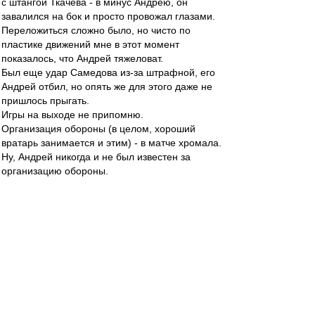
с штангой Ткачева - в минус Андрею, он
завалился на бок и просто провожал глазами.
Переложиться сложно было, но чисто по
пластике движений мне в этот момент
показалось, что Андрей тяжеловат.
Был еще удар Самедова из-за штрафной, его
Андрей отбил, но опять же для этого даже не
пришлось прыгать.
Игры на выходе не припомню.
Организация обороны (в целом, хороший
вратарь занимается и этим) - в матче хромала.
Ну, Андрей никогда и не был известен за
организацию обороны.
Так что это очередной миф. Андрей не привез,
и сыграл в целом хорошо, это здорово. Но
делать его спасителем отечества в данном
матче не за что.
brd » 02 апр 2014 11:53
все(!!!) остальные весенние начала
чемпионатов команды Карпина проваливали.