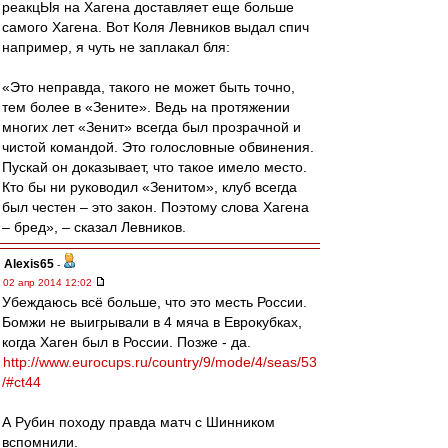
реакцЫя на Хагена доставляет еще больше
самого Хагена. Вот Коля Левников выдал спич
например, я чуть не заплакал бля:
«Это неправда, такого не может быть точно,
тем более в «Зените». Ведь на протяжении
многих лет «Зенит» всегда был прозрачной и
чистой командой. Это голословные обвинения.
Пускай он доказывает, что такое имело место.
Кто бы ни руководил «Зенитом», клуб всегда
был честен – это закон. Поэтому слова Хагена
– бред», – сказал Левников.
Alexis65
-
02 апр 2014 12:02
Убеждаюсь всё больше, что это месть России.
Бомжи не выигрывали в 4 мяча в Еврокубках,
когда Хаген был в России. Позже - да.
http://www.eurocups.ru/country/9/mode/4/seas/53
/#ct44
А Рубин походу правда матч с Шинником
вспомнили.