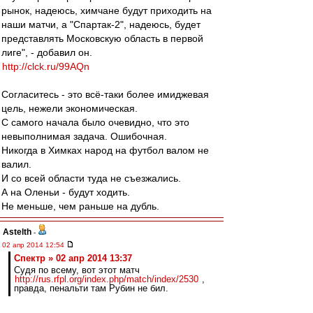
рынок, надеюсь, химчане будут приходить на
наши матчи, а "Спартак-2", надеюсь, будет
представлять Московскую область в первой
лиге", - добавил он.
http://clck.ru/99AQn
Согласитесь - это всё-таки более имиджевая
цель, нежели экономическая.
С самого начала было очевидно, что это
невыполнимая задача. Ошибочная.
Никогда в Химках народ на футбол валом не
валил.
И со всей области туда не съезжались.
А на Оленьи - будут ходить.
Не меньше, чем раньше на дубль.
Astelth
-
02 апр 2014 12:54
Спектр » 02 апр 2014 13:37
Судя по всему, вот этот матч
http://rus.rfpl.org/index.php/match/index/2530
,
правда, пенальти там Рубин не бил.