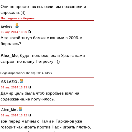
Они не просто так вылезли. им позвонили и
спросили. )))
Последнее сообщение
jaykey
-
02 апр 2014 13:25
А за какой титул бамжи с канями в 2006-м
боролись?
Alex_Mc
, будет неплохо, если Урал с нами
сыграет по плану Петреску =))
Редактировалось 02 апр 2014 13:27
SS LAZIO
-
02 апр 2014 13:23
Дамир цель была чтоб воробьев взял на
содержание.не получилось.
Alex_Mc
-
02 апр 2014 13:22
вон перед матчем с Нами и Тарханов уже
говорит как играть против Нас - играть плотно,