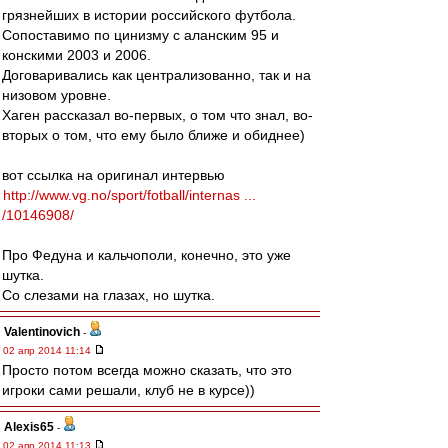
грязнейших в истории российского футбола.
Сопоставимо по цинизму с аланским 95 и
конскими 2003 и 2006.
Договаривались как централизованно, так и на
низовом уровне.
Хаген рассказал во-первых, о том что знал, во-
вторых о том, что ему было ближе и обиднее)
вот ссылка на оригинал интервью
http://www.vg.no/sport/fotball/internas ...
/10146908/
Про Федуна и кальчополи, конечно, это уже
шутка.
Со слезами на глазах, но шутка.
Valentinovich
-
02 апр 2014 11:14
Просто потом всегда можно сказать, что это
игроки сами решали, клуб не в курсе))
Alexis65
-
02 апр 2014 11:13