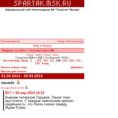
Официальный сайт болельщиков ФК "Спартак" Москва
Полная версия
Вход
•
Регистрация
FAQ
•
Поиск
Общение на сайте
Гостевая книга ВВ
»
Пред. тема
|
След. тема
Страница
118
из
122
[ Сообщений: 6092 ]
На страницу
Пред.
1
...
115
,
116
,
117
,
118
,
119
,
120
,
121
,
122
След.
Начать новую тему
Добавить
Версия для печати
01.04.2014 - 30.04.2014
Alexis65
-
02 апр 2014 13:25
Ю Г » 02 апр 2014 14:15
Бывшие питерские Горшков, Панов тоже
выступили. С каждым заявлением крепнет
уверенность, что Хаген сказал правду.
Ждём Рубин...