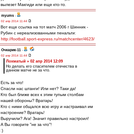
вылезет Макгиди или еще кто-то.
myums
-
02 апр 2014 11:44
Вот еще ссылка на тот матч 2006 г Шинник -
Рубин с нереализованными пенальти:
http://football.sport-express.ru/matchcenter/4623/
Очкарик-11
-
02 апр 2014 11:44
Лохматый » 02 апр 2014 12:09
Но делать его спасителем отечества в
данном матче не за что.
Есть за что!
Спасли нас штанги! Или нет? Таки да!
Кто был ближе всех к этим тупым столбам
нашей обороны? Вратарь!
Кто с ними общался всю игру и настраивал им
настроение? Вратарь!
Выручили? Ага! Значит правильно настроил!
А Вы говорите "не за что"!
:)