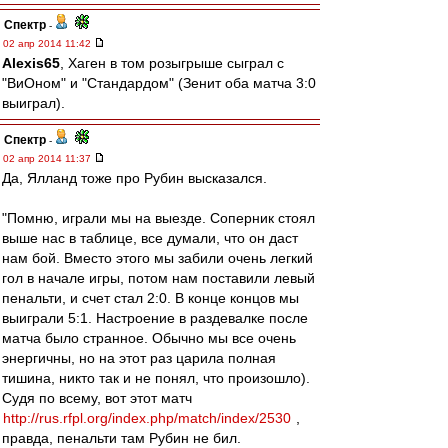
Спектр
-
02 апр 2014 11:42
Alexis65
, Хаген в том розыгрыше сыграл с
"ВиОном" и "Стандардом" (Зенит оба матча 3:0
выиграл).
Спектр
-
02 апр 2014 11:37
Да, Ялланд тоже про Рубин высказался.
"Помню, играли мы на выезде. Соперник стоял
выше нас в таблице, все думали, что он даст
нам бой. Вместо этого мы забили очень легкий
гол в начале игры, потом нам поставили левый
пенальти, и счет стал 2:0. В конце концов мы
выиграли 5:1. Настроение в раздевалке после
матча было странное. Обычно мы все очень
энергичны, но на этот раз царила полная
тишина, никто так и не понял, что произошло).
Судя по всему, вот этот матч
http://rus.rfpl.org/index.php/match/index/2530
,
правда, пенальти там Рубин не бил.