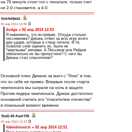
на 76 минуте стоит гол с пенальти, только счет
не 2-0 становится, а 4-0
Isockelputz
-
02 апр 2014 12:50
dodge » 02 апр 2014 12:53
Я извиняюсь, что встреваю. Откуда столько
пессимизма? Дикань отбил за всю игру всего
два удара, которые в створ летели. И те,
позволю себе оценить их, были не
"мертвыми" мячами. А Песьяков или Ребров
обязательно их бы пропустили? С чего бы
Дикань стал спасителем?
Основной плюс Диканю за матч с "Локо" в том,
что он себе не привез. Впервые после старта
чемпионата мы сыграли на ноль в защите.
Против лидера чемпионата. Думаю достаточно
оснований считать его "спасителем отечества"
в локальный момент времени.
StuG 40 Ausf F/8
-
02 апр 2014 12:37
Valentinovich » 02 апр 2014 12:51