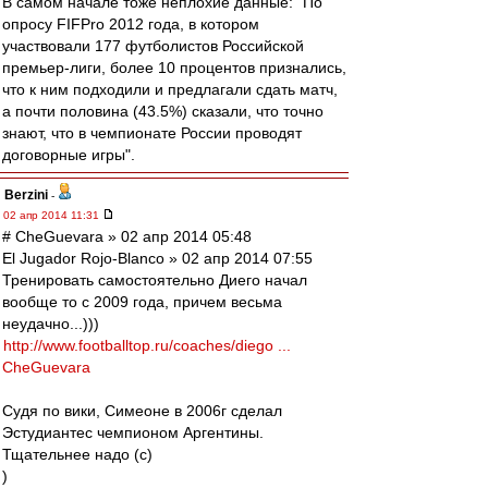
В самом начале тоже неплохие данные: "По
опросу FIFPro 2012 года, в котором
участвовали 177 футболистов Российской
премьер-лиги, более 10 процентов признались,
что к ним подходили и предлагали сдать матч,
а почти половина (43.5%) сказали, что точно
знают, что в чемпионате России проводят
договорные игры".
Berzini
-
02 апр 2014 11:31
# CheGuevara » 02 апр 2014 05:48
El Jugador Rojo-Blanco » 02 апр 2014 07:55
Тренировать самостоятельно Диего начал
вообще то с 2009 года, причем весьма
неудачно...)))
http://www.footballtop.ru/coaches/diego ...
CheGuevara
Судя по вики, Симеоне в 2006г сделал
Эстудиантес чемпионом Аргентины.
Тщательнее надо (с)
)