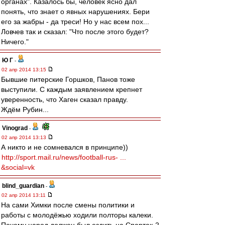
органах". Казалось бы, человек ясно дал
понять, что знает о явных нарушениях. Бери
его за жабры - да треси! Но у нас всем пох...
Ловчев так и сказал: "Что после этого будет?
Ничего."
Ю Г
-
02 апр 2014 13:15
Бывшие питерские Горшков, Панов тоже
выступили. С каждым заявлением крепнет
уверенность, что Хаген сказал правду.
Ждём Рубин...
Vinograd
-
02 апр 2014 13:13
А никто и не сомневался в принципе))
http://sport.mail.ru/news/football-rus- ...
&social=vk
blind_guardian
-
02 апр 2014 13:11
На сами Химки после смены политики и
работы с молодёжью ходили полторы калеки.