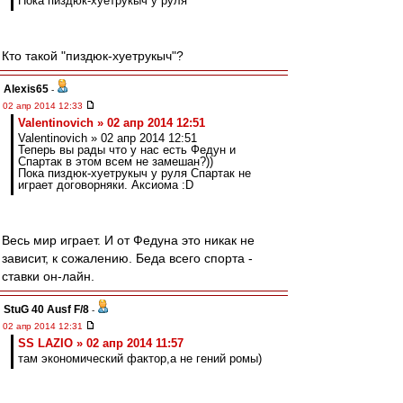
Пока пиздюк-хуетрукыч у руля
Кто такой "пиздюк-хуетрукыч"?
Alexis65
-
02 апр 2014 12:33
Valentinovich » 02 апр 2014 12:51
Valentinovich » 02 апр 2014 12:51
Теперь вы рады что у нас есть Федун и
Спартак в этом всем не замешан?))
Пока пиздюк-хуетрукыч у руля Спартак не
играет договорняки. Аксиома :D
Весь мир играет. И от Федуна это никак не
зависит, к сожалению. Беда всего спорта -
ставки он-лайн.
StuG 40 Ausf F/8
-
02 апр 2014 12:31
SS LAZIO » 02 апр 2014 11:57
там экономический фактор,а не гений ромы)