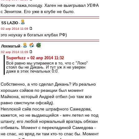
Короче лажа,походу. Хаген не выигрывал УЕФА
с Зенитом. Его уже в клубе не было.
SS LAZIO
-
02 апр 2014 11:09
это ноухау в богатых клубах РФ)
Лохматый
-
02 апр 2014 11:09
Superfuzz » 02 апр 2014 11:32
Всё равно мы упираемся в то, что с "Локо"
стоял бы не Дикань. И тут уж я не уверен
даже в этих печальных 0:0.
Собственно, а что сделал Дикань? Из реально
хороших сэйвов по реакции был момент
Майкона, который Андрей отбил (но там все
равно свистнули офсайд).
Неплохой сэйв после штрафного Самедова,
кажется, но не выдающийся - мяч летел не под
штангу, его любой нормальный вратарь обязан
отбивать. Момент с перекладиной Самедова -
не спас, но вряд ли там кто-то спас бы. Момент