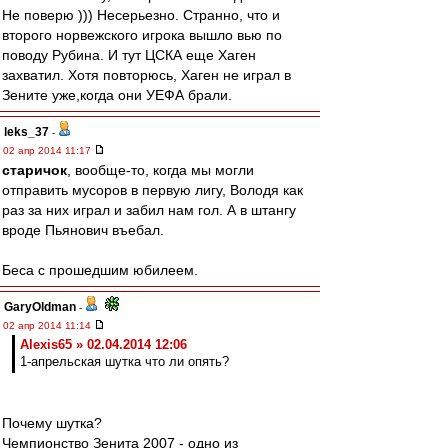
Не поверю ))) Несерьезно. Странно, что и
второго норвежского игрока вышло вью по
поводу Рубина. И тут ЦСКА еще Хаген
захватил. Хотя повторюсь, Хаген не играл в
Зените уже,когда они УЕФА брали.
leks_37
-
02 апр 2014 11:17
старичок
, вообще-то, когда мы могли
отправить мусоров в первую лигу, Володя как
раз за них играл и забил нам гол. А в штангу
вроде Пьянович въебал.
Беса с прошедшим юбилеем.
GaryOldman
-
02 апр 2014 11:14
Alexis65 » 02.04.2014 12:06
1-апрельская шутка что ли опять?
Почему шутка?
Чемпионство Зенита 2007 - одно из