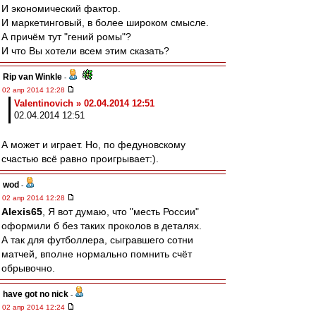
И экономический фактор.
И маркетинговый, в более широком смысле.
А причём тут "гений ромы"?
И что Вы хотели всем этим сказать?
Rip van Winkle
-
02 апр 2014 12:28
Valentinovich » 02.04.2014 12:51
02.04.2014 12:51
А может и играет. Но, по федуновскому
счастью всё равно проигрывает:).
wod
-
02 апр 2014 12:28
Alexis65
, Я вот думаю, что "месть России"
оформили б без таких проколов в деталях.
А так для футболлера, сыгравшего сотни
матчей, вполне нормально помнить счёт
обрывочно.
have got no nick
-
02 апр 2014 12:24