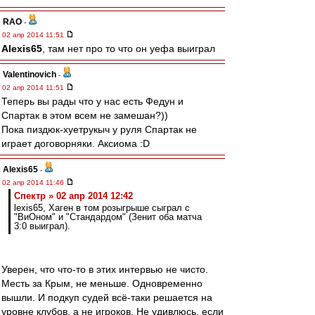
RAO
-
02 апр 2014 11:51
Alexis65
, там нет про то что он уефа выиграл
Valentinovich
-
02 апр 2014 11:51
Теперь вы рады что у нас есть Федун и
Спартак в этом всем не замешан?))
Пока пиздюк-хуетрукыч у руля Спартак не
играет договорняки. Аксиома :D
Alexis65
-
02 апр 2014 11:46
Спектр » 02 апр 2014 12:42
lexis65, Хаген в том розыгрыше сыграл с
"ВиОном" и "Стандардом" (Зенит оба матча
3:0 выиграл).
Уверен, что что-то в этих интервью не чисто.
Месть за Крым, не меньше. Одновременно
вышли. И подкуп судей всё-таки решается на
уровне клубов, а не игроков. Не удивлюсь. если