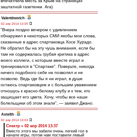
впечатлила месть за Крым на страницах
заштатной газетенки. Ага)
Valentinovich
-
02 апр 2014 13:05
"Вчера поздно вечером с удивлением
обнаружил в некоторых СМИ якобы мои слова,
сказанные в адрес спартаковца Хосе Хурадо.
Не обратил бы на эту чушь внимания, если бы
там не содержалась грубая критика в адрес
моего коллеги, с которым вместе играл и
тренировался в "Спартаке". Поверьте, никогда
ничего подобного себе не позволял и не
позволю. Ведь где бы я ни играл, в душе
остаюсь спартаковцем и с большим уважением
отношусь к красно-белому клубу и к тем, кто
защищает его цвета. Хочу, чтобы все наши
болельщики об этом знали", — заявил Джано.
Astelth
-
02 апр 2014 13:03
Спектр » 02 апр 2014 13:37
Вместо этого мы забили очень легкий гол в
начале игры, потом нам поставили левый