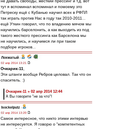
не давать свободы, жесткий прессинг и т.д. вот
тут я вспоминал вспоминал и помоему это
Петреску ещё с Кубанью научил всех в РФПЛ
так играть против Нас в году так 2010-2011...
ещё Уткин говорил, что по владению мячом мы
научились барселонить, а как выходить из под
такого жесткого прессинга как Барселона мы
не научились, и научимся ли при таком
подборе игроков...
Лохматый
-
02 апр 2014 13:21
Очкарик-11
,
Эти штанги вообще Ребров целовал. Так что он
спаситель. :)
Очкарик-11 » 02 апр 2014 12:44
А Вы говорите "не за что"!
Isockelputz
-
02 апр 2014 13:20
Самое интересное, что никто этими интервью
не интересуется. Я говорю о "компетентных