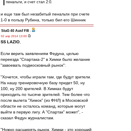
пенальти, и счет стал 2:0.
и еще там был незабитый пенальти при счете
1-0 в пользу Рубина, только бил его Шинник
StuG 40 Ausf F/8
-
02 апр 2014 13:00
SS LAZIO
,
Если верить заявлениям Федуна, целью
переезда "Спартака-2" в Химки было желание
"завоевать подмосковный рынок":
"Хочется, чтобы играли там, где будут зрители.
На нашу тренировочную базу придет 50, ну
100, ну 200 зрителей. В Химках будут
приходить по тысяче зрителей. Тем более что
после вылета "Химок" (из ФНЛ) в Московской
области не осталось команд, которые могут
выйти в первую лигу. А "Спартак" может", -
сказал Федун журналистам.
"Нужно расширять рынок. Химки - это хороший