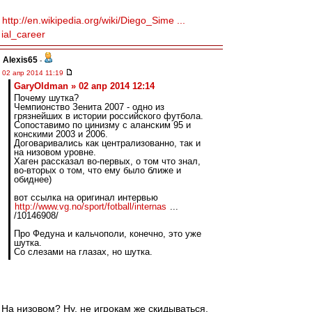
http://en.wikipedia.org/wiki/Diego_Sime ...
ial_career
Alexis65
-
02 апр 2014 11:19
GaryOldman » 02 апр 2014 12:14
Почему шутка?
Чемпионство Зенита 2007 - одно из
грязнейших в истории российского футбола.
Сопоставимо по цинизму с аланским 95 и
конскими 2003 и 2006.
Договаривались как централизованно, так и
на низовом уровне.
Хаген рассказал во-первых, о том что знал,
во-вторых о том, что ему было ближе и
обиднее)
вот ссылка на оригинал интервью
http://www.vg.no/sport/fotball/internas
...
/10146908/
Про Федуна и кальчополи, конечно, это уже
шутка.
Со слезами на глазах, но шутка.
На низовом? Ну, не игрокам же скидываться.