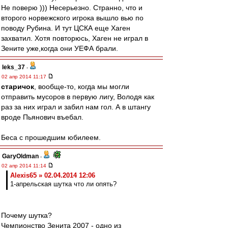
Не поверю ))) Несерьезно. Странно, что и
второго норвежского игрока вышло вью по
поводу Рубина. И тут ЦСКА еще Хаген
захватил. Хотя повторюсь, Хаген не играл в
Зените уже,когда они УЕФА брали.
leks_37
-
02 апр 2014 11:17
старичок
, вообще-то, когда мы могли
отправить мусоров в первую лигу, Володя как
раз за них играл и забил нам гол. А в штангу
вроде Пьянович въебал.
Беса с прошедшим юбилеем.
GaryOldman
-
02 апр 2014 11:14
Alexis65 » 02.04.2014 12:06
1-апрельская шутка что ли опять?
Почему шутка?
Чемпионство Зенита 2007 - одно из