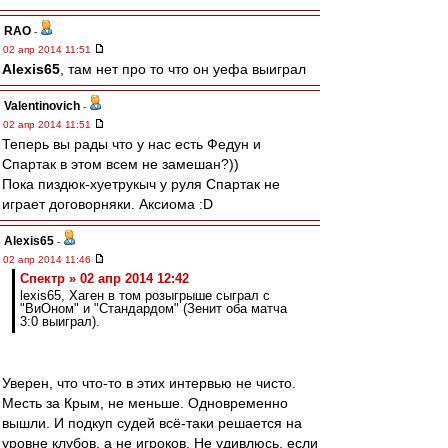
RAO
-
02 апр 2014 11:51
Alexis65
, там нет про то что он уефа выиграл
Valentinovich
-
02 апр 2014 11:51
Теперь вы рады что у нас есть Федун и
Спартак в этом всем не замешан?))
Пока пиздюк-хуетрукыч у руля Спартак не
играет договорняки. Аксиома :D
Alexis65
-
02 апр 2014 11:46
Спектр » 02 апр 2014 12:42
lexis65, Хаген в том розыгрыше сыграл с
"ВиОном" и "Стандардом" (Зенит оба матча
3:0 выиграл).
Уверен, что что-то в этих интервью не чисто.
Месть за Крым, не меньше. Одновременно
вышли. И подкуп судей всё-таки решается на
уровне клубов, а не игроков. Не удивлюсь. если