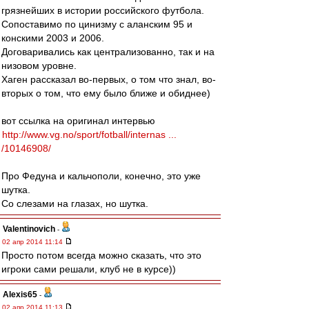
грязнейших в истории российского футбола.
Сопоставимо по цинизму с аланским 95 и
конскими 2003 и 2006.
Договаривались как централизованно, так и на
низовом уровне.
Хаген рассказал во-первых, о том что знал, во-
вторых о том, что ему было ближе и обиднее)
вот ссылка на оригинал интервью
http://www.vg.no/sport/fotball/internas ...
/10146908/
Про Федуна и кальчополи, конечно, это уже
шутка.
Со слезами на глазах, но шутка.
Valentinovich
-
02 апр 2014 11:14
Просто потом всегда можно сказать, что это
игроки сами решали, клуб не в курсе))
Alexis65
-
02 апр 2014 11:13