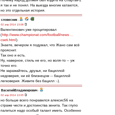
Почему народ должен был ездить на Спартак-2
я так и не понял. На выезда многие катаются,
но это отдельная история.
словесник
-
02 апр 2014 13:08
Валентинович уже процитировал
(
http://www.championat.com/football/news ...
cseti.html
).
Знаете, вечером я подумал, что Жано сам всё
прояснит.
Так оно и есть.
Ну, наверное, стиль не его, но воля-то -- уж
точно его.
Не заражайтесь, друзья, ни бациллой
недоверия, ни её близнецом -- бациллой
легковерия. Живите без бацилл :-).
ВасилийВладимирович
-
02 апр 2014 13:05
но больше всего понравился алексис56 на
страже чести и достоинства зенита. Так глупо
палиться надо особый талант иметь. Особенно