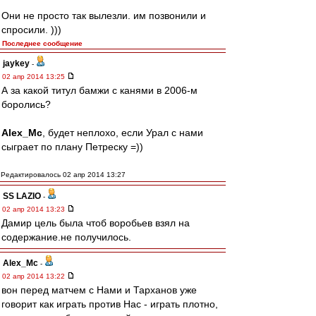
Они не просто так вылезли. им позвонили и
спросили. )))
Последнее сообщение
jaykey
-
02 апр 2014 13:25
А за какой титул бамжи с канями в 2006-м
боролись?
Alex_Mc
, будет неплохо, если Урал с нами
сыграет по плану Петреску =))
Редактировалось 02 апр 2014 13:27
SS LAZIO
-
02 апр 2014 13:23
Дамир цель была чтоб воробьев взял на
содержание.не получилось.
Alex_Mc
-
02 апр 2014 13:22
вон перед матчем с Нами и Тарханов уже
говорит как играть против Нас - играть плотно,