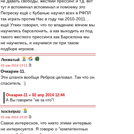
не давать свободы, жесткий прессинг и т.д. вот
тут я вспоминал вспоминал и помоему это
Петреску ещё с Кубанью научил всех в РФПЛ
так играть против Нас в году так 2010-2011...
ещё Уткин говорил, что по владению мячом мы
научились барселонить, а как выходить из под
такого жесткого прессинга как Барселона мы
не научились, и научимся ли при таком
подборе игроков...
Лохматый
-
02 апр 2014 13:21
Очкарик-11
,
Эти штанги вообще Ребров целовал. Так что он
спаситель. :)
Очкарик-11 » 02 апр 2014 12:44
А Вы говорите "не за что"!
Isockelputz
-
02 апр 2014 13:20
Самое интересное, что никто этими интервью
не интересуется. Я говорю о "компетентных