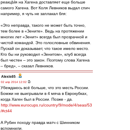
реакцЫя на Хагена доставляет еще больше
самого Хагена. Вот Коля Левников выдал спич
например, я чуть не заплакал бля:
«Это неправда, такого не может быть точно,
тем более в «Зените». Ведь на протяжении
многих лет «Зенит» всегда был прозрачной и
чистой командой. Это голословные обвинения.
Пускай он доказывает, что такое имело место.
Кто бы ни руководил «Зенитом», клуб всегда
был честен – это закон. Поэтому слова Хагена
– бред», – сказал Левников.
Alexis65
-
02 апр 2014 12:02
Убеждаюсь всё больше, что это месть России.
Бомжи не выигрывали в 4 мяча в Еврокубках,
когда Хаген был в России. Позже - да.
http://www.eurocups.ru/country/9/mode/4/seas/53
/#ct44
А Рубин походу правда матч с Шинником
вспомнили.