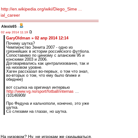
http://en.wikipedia.org/wiki/Diego_Sime ...
ial_career
Alexis65
-
02 апр 2014 11:19
GaryOldman » 02 апр 2014 12:14
Почему шутка?
Чемпионство Зенита 2007 - одно из
грязнейших в истории российского футбола.
Сопоставимо по цинизму с аланским 95 и
конскими 2003 и 2006.
Договаривались как централизованно, так и
на низовом уровне.
Хаген рассказал во-первых, о том что знал,
во-вторых о том, что ему было ближе и
обиднее)
вот ссылка на оригинал интервью
http://www.vg.no/sport/fotball/internas
...
/10146908/
Про Федуна и кальчополи, конечно, это уже
шутка.
Со слезами на глазах, но шутка.
На низовом? Ну, не игрокам же скидываться.