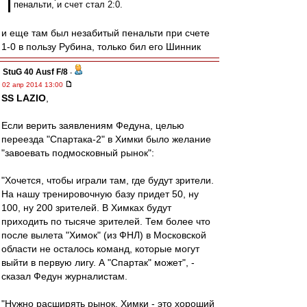
пенальти, и счет стал 2:0.
и еще там был незабитый пенальти при счете
1-0 в пользу Рубина, только бил его Шинник
StuG 40 Ausf F/8
-
02 апр 2014 13:00
SS LAZIO
,
Если верить заявлениям Федуна, целью
переезда "Спартака-2" в Химки было желание
"завоевать подмосковный рынок":
"Хочется, чтобы играли там, где будут зрители.
На нашу тренировочную базу придет 50, ну
100, ну 200 зрителей. В Химках будут
приходить по тысяче зрителей. Тем более что
после вылета "Химок" (из ФНЛ) в Московской
области не осталось команд, которые могут
выйти в первую лигу. А "Спартак" может", -
сказал Федун журналистам.
"Нужно расширять рынок. Химки - это хороший