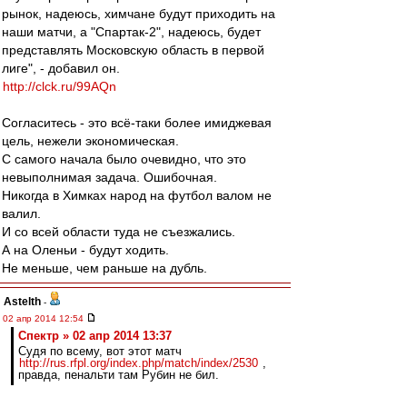
рынок, надеюсь, химчане будут приходить на
наши матчи, а "Спартак-2", надеюсь, будет
представлять Московскую область в первой
лиге", - добавил он.
http://clck.ru/99AQn
Согласитесь - это всё-таки более имиджевая
цель, нежели экономическая.
С самого начала было очевидно, что это
невыполнимая задача. Ошибочная.
Никогда в Химках народ на футбол валом не
валил.
И со всей области туда не съезжались.
А на Оленьи - будут ходить.
Не меньше, чем раньше на дубль.
Astelth
-
02 апр 2014 12:54
Спектр » 02 апр 2014 13:37
Судя по всему, вот этот матч
http://rus.rfpl.org/index.php/match/index/2530
,
правда, пенальти там Рубин не бил.