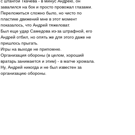
с штангой Ткачева - в минус Андрею, он
завалился на бок и просто провожал глазами.
Переложиться сложно было, но чисто по
пластике движений мне в этот момент
показалось, что Андрей тяжеловат.
Был еще удар Самедова из-за штрафной, его
Андрей отбил, но опять же для этого даже не
пришлось прыгать.
Игры на выходе не припомню.
Организация обороны (в целом, хороший
вратарь занимается и этим) - в матче хромала.
Ну, Андрей никогда и не был известен за
организацию обороны.
Так что это очередной миф. Андрей не привез,
и сыграл в целом хорошо, это здорово. Но
делать его спасителем отечества в данном
матче не за что.
brd » 02 апр 2014 11:53
все(!!!) остальные весенние начала
чемпионатов команды Карпина проваливали.