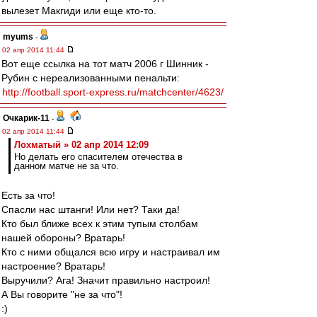
вылезет Макгиди или еще кто-то.
myums
-
02 апр 2014 11:44
Вот еще ссылка на тот матч 2006 г Шинник -
Рубин с нереализованными пенальти:
http://football.sport-express.ru/matchcenter/4623/
Очкарик-11
-
02 апр 2014 11:44
Лохматый » 02 апр 2014 12:09
Но делать его спасителем отечества в
данном матче не за что.
Есть за что!
Спасли нас штанги! Или нет? Таки да!
Кто был ближе всех к этим тупым столбам
нашей обороны? Вратарь!
Кто с ними общался всю игру и настраивал им
настроение? Вратарь!
Выручили? Ага! Значит правильно настроил!
А Вы говорите "не за что"!
:)