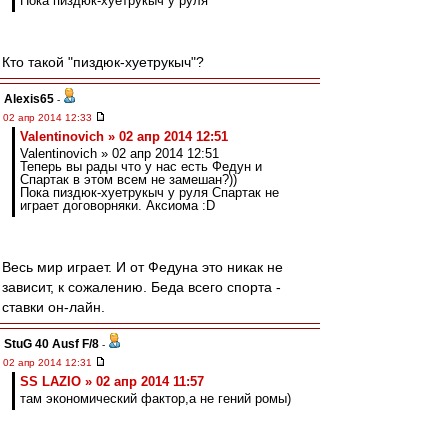
Пока пиздюк-хуетрукыч у руля
Кто такой "пиздюк-хуетрукыч"?
Alexis65
-
02 апр 2014 12:33
Valentinovich » 02 апр 2014 12:51
Valentinovich » 02 апр 2014 12:51
Теперь вы рады что у нас есть Федун и
Спартак в этом всем не замешан?))
Пока пиздюк-хуетрукыч у руля Спартак не
играет договорняки. Аксиома :D
Весь мир играет. И от Федуна это никак не
зависит, к сожалению. Беда всего спорта -
ставки он-лайн.
StuG 40 Ausf F/8
-
02 апр 2014 12:31
SS LAZIO » 02 апр 2014 11:57
там экономический фактор,а не гений ромы)