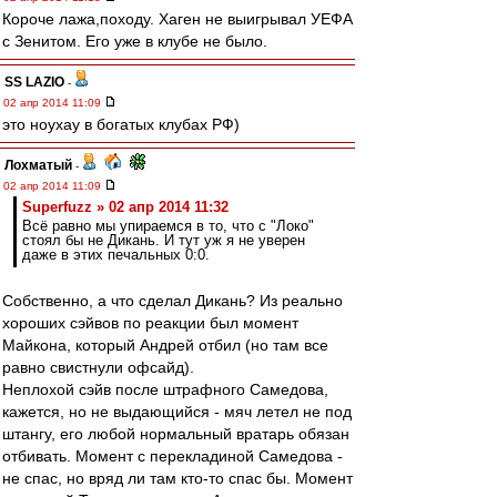
Короче лажа,походу. Хаген не выигрывал УЕФА
с Зенитом. Его уже в клубе не было.
SS LAZIO
-
02 апр 2014 11:09
это ноухау в богатых клубах РФ)
Лохматый
-
02 апр 2014 11:09
Superfuzz » 02 апр 2014 11:32
Всё равно мы упираемся в то, что с "Локо"
стоял бы не Дикань. И тут уж я не уверен
даже в этих печальных 0:0.
Собственно, а что сделал Дикань? Из реально
хороших сэйвов по реакции был момент
Майкона, который Андрей отбил (но там все
равно свистнули офсайд).
Неплохой сэйв после штрафного Самедова,
кажется, но не выдающийся - мяч летел не под
штангу, его любой нормальный вратарь обязан
отбивать. Момент с перекладиной Самедова -
не спас, но вряд ли там кто-то спас бы. Момент