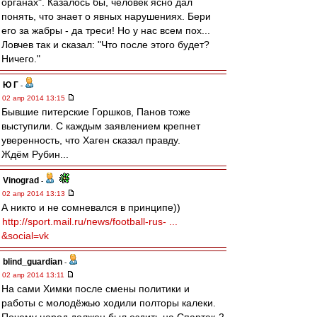
органах". Казалось бы, человек ясно дал
понять, что знает о явных нарушениях. Бери
его за жабры - да треси! Но у нас всем пох...
Ловчев так и сказал: "Что после этого будет?
Ничего."
Ю Г
-
02 апр 2014 13:15
Бывшие питерские Горшков, Панов тоже
выступили. С каждым заявлением крепнет
уверенность, что Хаген сказал правду.
Ждём Рубин...
Vinograd
-
02 апр 2014 13:13
А никто и не сомневался в принципе))
http://sport.mail.ru/news/football-rus- ...
&social=vk
blind_guardian
-
02 апр 2014 13:11
На сами Химки после смены политики и
работы с молодёжью ходили полторы калеки.