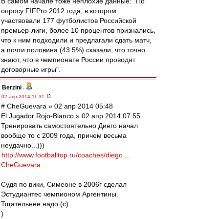
В самом начале тоже неплохие данные: "По
опросу FIFPro 2012 года, в котором
участвовали 177 футболистов Российской
премьер-лиги, более 10 процентов признались,
что к ним подходили и предлагали сдать матч,
а почти половина (43.5%) сказали, что точно
знают, что в чемпионате России проводят
договорные игры".
Berzini
-
02 апр 2014 11:31
# CheGuevara » 02 апр 2014 05:48
El Jugador Rojo-Blanco » 02 апр 2014 07:55
Тренировать самостоятельно Диего начал
вообще то с 2009 года, причем весьма
неудачно...)))
http://www.footballtop.ru/coaches/diego ...
CheGuevara
Судя по вики, Симеоне в 2006г сделал
Эстудиантес чемпионом Аргентины.
Тщательнее надо (с)
)