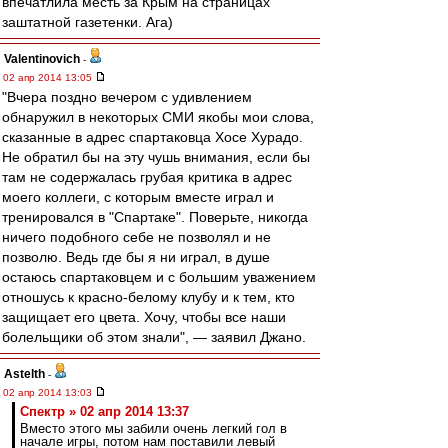
впечатлила месть за Крым на страницах
заштатной газетенки. Ага)
Valentinovich
-
02 апр 2014 13:05
"Вчера поздно вечером с удивлением
обнаружил в некоторых СМИ якобы мои слова,
сказанные в адрес спартаковца Хосе Хурадо.
Не обратил бы на эту чушь внимания, если бы
там не содержалась грубая критика в адрес
моего коллеги, с которым вместе играл и
тренировался в "Спартаке". Поверьте, никогда
ничего подобного себе не позволял и не
позволю. Ведь где бы я ни играл, в душе
остаюсь спартаковцем и с большим уважением
отношусь к красно-белому клубу и к тем, кто
защищает его цвета. Хочу, чтобы все наши
болельщики об этом знали", — заявил Джано.
Astelth
-
02 апр 2014 13:03
Спектр » 02 апр 2014 13:37
Вместо этого мы забили очень легкий гол в
начале игры, потом нам поставили левый