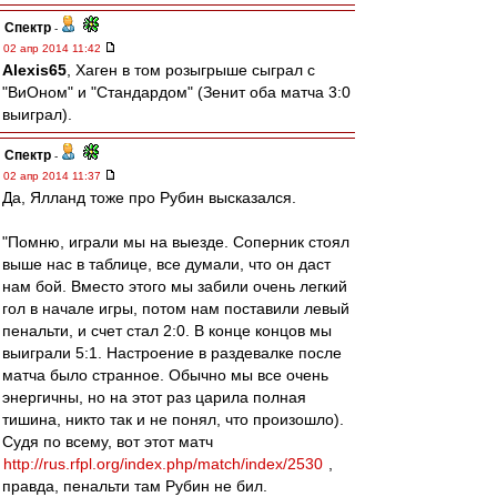
Спектр
-
02 апр 2014 11:42
Alexis65
, Хаген в том розыгрыше сыграл с
"ВиОном" и "Стандардом" (Зенит оба матча 3:0
выиграл).
Спектр
-
02 апр 2014 11:37
Да, Ялланд тоже про Рубин высказался.
"Помню, играли мы на выезде. Соперник стоял
выше нас в таблице, все думали, что он даст
нам бой. Вместо этого мы забили очень легкий
гол в начале игры, потом нам поставили левый
пенальти, и счет стал 2:0. В конце концов мы
выиграли 5:1. Настроение в раздевалке после
матча было странное. Обычно мы все очень
энергичны, но на этот раз царила полная
тишина, никто так и не понял, что произошло).
Судя по всему, вот этот матч
http://rus.rfpl.org/index.php/match/index/2530
,
правда, пенальти там Рубин не бил.