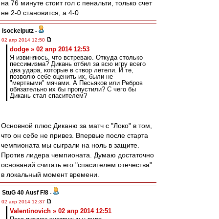
на 76 минуте стоит гол с пенальти, только счет
не 2-0 становится, а 4-0
Isockelputz
-
02 апр 2014 12:50
dodge » 02 апр 2014 12:53
Я извиняюсь, что встреваю. Откуда столько
пессимизма? Дикань отбил за всю игру всего
два удара, которые в створ летели. И те,
позволю себе оценить их, были не
"мертвыми" мячами. А Песьяков или Ребров
обязательно их бы пропустили? С чего бы
Дикань стал спасителем?
Основной плюс Диканю за матч с "Локо" в том,
что он себе не привез. Впервые после старта
чемпионата мы сыграли на ноль в защите.
Против лидера чемпионата. Думаю достаточно
оснований считать его "спасителем отечества"
в локальный момент времени.
StuG 40 Ausf F/8
-
02 апр 2014 12:37
Valentinovich » 02 апр 2014 12:51