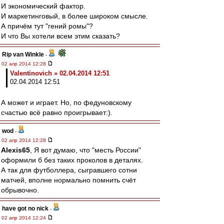
И экономический фактор.
И маркетинговый, в более широком смысле.
А причём тут "гений ромы"?
И что Вы хотели всем этим сказать?
Rip van Winkle
-
02 апр 2014 12:28
Valentinovich » 02.04.2014 12:51
02.04.2014 12:51
А может и играет. Но, по федуновскому
счастью всё равно проигрывает:).
wod
-
02 апр 2014 12:28
Alexis65
, Я вот думаю, что "месть России"
оформили б без таких проколов в деталях.
А так для футболлера, сыгравшего сотни
матчей, вполне нормально помнить счёт
обрывочно.
have got no nick
-
02 апр 2014 12:24