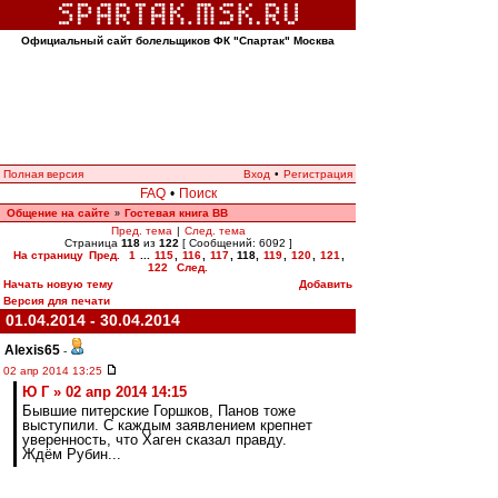
Официальный сайт болельщиков ФК "Спартак" Москва
Полная версия
Вход
•
Регистрация
FAQ
•
Поиск
Общение на сайте
Гостевая книга ВВ
»
Пред. тема
|
След. тема
Страница
118
из
122
[ Сообщений: 6092 ]
На страницу
Пред.
1
...
115
,
116
,
117
,
118
,
119
,
120
,
121
,
122
След.
Начать новую тему
Добавить
Версия для печати
01.04.2014 - 30.04.2014
Alexis65
-
02 апр 2014 13:25
Ю Г » 02 апр 2014 14:15
Бывшие питерские Горшков, Панов тоже
выступили. С каждым заявлением крепнет
уверенность, что Хаген сказал правду.
Ждём Рубин...