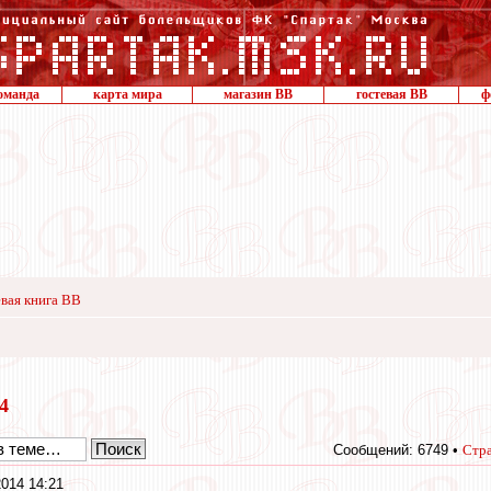
оманда
карта мира
магазин ВВ
гостевая ВВ
ф
вая книга ВВ
14
Сообщений: 6749 •
Стр
014 14:21