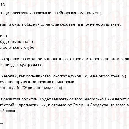
:18
вещи рассказали знакомые швейцарские журналисты.
вий, и они, в общем-то, не финансовые, а вполне нормальные.
ено.
 будет выполнено.
остаться в клубе.
ть хорошая возможность продать всех троих, и хорошо на этом зара
ле пиздюк-хуетрукыча.
негодяй, как большинство "околофедунов" (с) и не около тоже. :-)
желание принять коллектив с лидерами.
то не даёт. "Жри и не пизди!" (с)
 развития событий. Будет зависеть от того, насколько Якин верит 
жёсткий и прагматичный, в отличие от Эмери и Лаудрупа, то тогда
ый сезон.
..