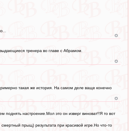
...
, выдающиеся тренера во главе с Абрамом.
примерно такая же история. На самом деле ваще конечно
сем поднять настроение.Мол это он изверг виноват!!Я то вот
и смертный прыщ) результата при красивой игре.Но что-то