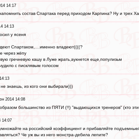
14 14:17
 напомнить состав Спартака перед приходом Карпина? Ну и трех Ха
4 14:13
осил у ясеня
деют Спартаком,....именно владеют((((?
се через жёпу
вую гречневую кашу в Луже жрать,аукнется еще,популизьм
в,чудило с писклявым голосом
14:13
 не знаешь, из кого они выбирали)))
юн 2014 14:08
 образом большинство из ПЯТИ (!!) "выдающихся тренеров" (кто э
 14:07
множайте на российский коэффициент и прибавляйте подъемные/
тавляться? Че уж вы из него монстра-дебила лепите?