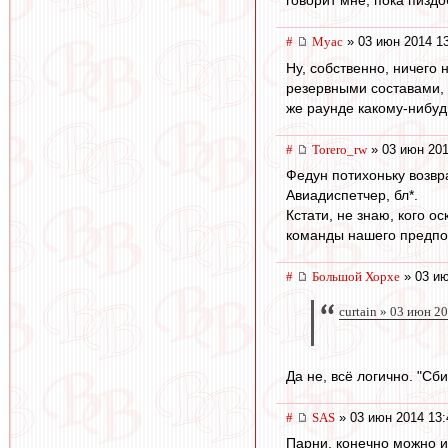
#
Myac
» 03 июн 2014 1
Ну, собственно, ничего 
резервными составами, 
же раунде какому-нибуд
#
Torero_rw
» 03 июн 201
Федун потихоньку возвра
Авиадиспетчер, бл*.
Кстати, не знаю, кого 
команды нашего предпол
#
Большой Хорхе
» 03 ию
curtain » 03 июн 2
Да не, всё логично. "Сб
#
SAS
» 03 июн 2014 13:
Парни, конечно можно и 