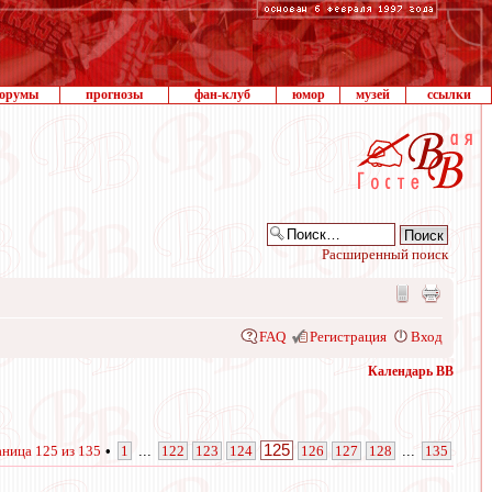
орумы
прогнозы
фан-клуб
юмор
музей
ссылки
Расширенный поиск
FAQ
Регистрация
Вход
Календарь ВВ
125
аница
125
из
135
•
1
...
122
123
124
126
127
128
...
135