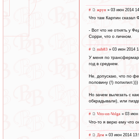
#
жрун
» 03 июн 2014 14
Что там Карпин сказал Фе
- Вот что не отнять у Ф
Сорри, что о личном.
#
mib83
» 03 июн 2014 1
У меня по трансфермаркт
год в среднем.
Не, допускаю, что по ф
половину (!) попилил:)))
Но зачем вылезать с как
обкрадывали), или пизд
#
Vito-on-Volga
» 03 июн 
Что-то я верю ему что о
#
Дем
» 03 июн 2014 13: