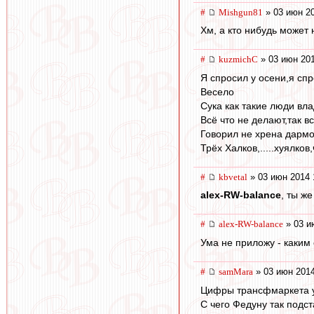
#
Mishgun81
» 03 июн 20
Хм, а кто нибудь может
#
kuzmichC
» 03 июн 201
Я спросил у осени,я спр
Весело
Сука как такие люди вла
Всё что не делают,так в
Говорил не хрена дармо
Трёх Халков,.....хуялко
#
kbvetal
» 03 июн 2014 
alex-RW-balance
, ты же
#
alex-RW-balance
» 03 и
Ума не приложу - каким
#
samMara
» 03 июн 2014
Цифры трансфмаркета у
С чего Федуну так подс