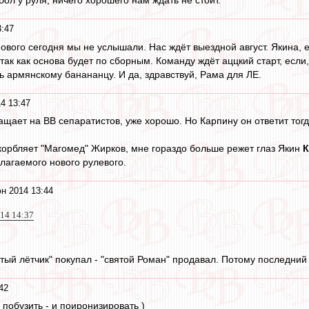
3:47
нового сегодня мы не услышали. Нас ждёт выездной август. Якина,
так как основа будет по сборным. Команду ждёт аццкий старт, если
ь армянскому банананцу. И да, здравствуй, Рама для ЛЕ.
4 13:47
щает на ВВ сепаратистов, уже хорошо. Но Карпину он ответит тогд
оскорбляет "Магомед" Жирков, мне гораздо больше режет глаз Якин
К
агаемого нового рулевого.
н 2014 13:44
014 14:37
итый лётчик" покупал - "святой Роман" продавал. Потому последний о
42
побузить - и поиронизировать )