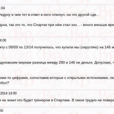
:04
дуну и чем тот в ответ в него плюнул, на что другой сде...
едуна, так это то, что Спартак при нём стал эээ... - много меньше в
4:00
у с 08/09 по 13/14 получилось, что купили мы (округляю) на 146 мл
едуновским меркам разница между 280 и 146 не деньги. Допускаю, 
ими-то цифрами, сопоставив которые с открытыми источниками, люд
обол?
2014 14:00
н не знает кто будет тренером в Спартаке. В такое трудно не повери
56