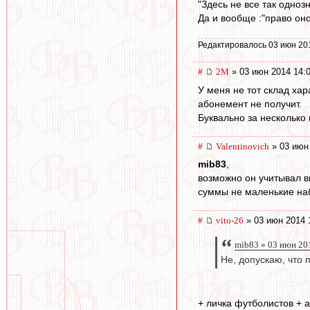
"Здесь не все так одноз
Да и вообще :"право оно 
Редактировалось 03 июн 20
#
2M
» 03 июн 2014 14:
У меня не тот склад хар
абонемент не получит.
Буквально за несколько 
#
Valentinovich
» 03 июн
mib83
,
возможно он учитывал вы
суммы не маленькие на
#
vito-26
» 03 июн 2014 
mib83 » 03 июн 20
Не, допускаю, что 
+ личка футболистов + 