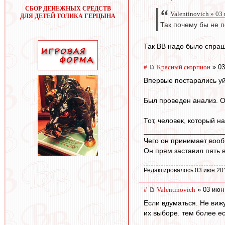
СБОР ДЕНЕЖНЫХ СРЕДСТВ
Valentinovich » 03
ДЛЯ ДЕТЕЙ ТОЛИКА ГЕРЦЫНА
Так почему бы не п
Так ВВ надо было спраши
#
Красный скорпион
» 03
Впервые постарались уй
Был проведен анализ. О
Тот, человек, который н
____________________
Чего он принимает воо
Он прям заставил пять
Редактировалось 03 июн 20
#
Valentinovich
» 03 июн
Если вдуматься. Не виж
их выборе. тем более ес