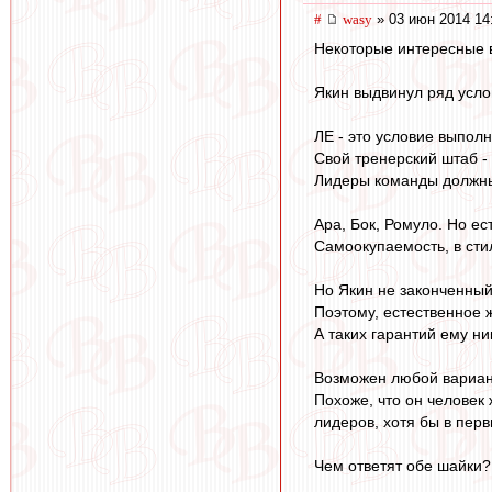
#
wasy
» 03 июн 2014 14
Некоторые интересные 
Якин выдвинул ряд усло
ЛЕ - это условие выполн
Свой тренерский штаб -
Лидеры команды должны 
Ара, Бок, Ромуло. Но ес
Самоокупаемость, в сти
Но Якин не законченный 
Поэтому, естественное 
А таких гарантий ему ник
Возможен любой вариант
Похоже, что он человек 
лидеров, хотя бы в перв
Чем ответят обе шайки?.