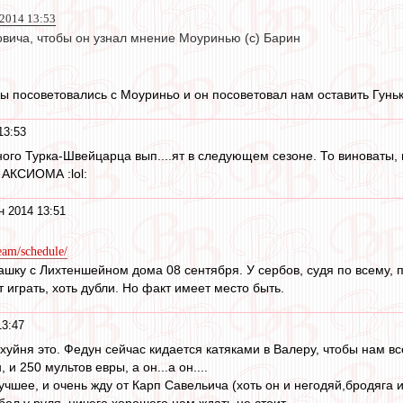
 2014 13:53
вича, чтобы он узнал мнение Моуринью (с) Барин
ы посоветовались с Моуриньо и он посоветовал нам оставить Гунько
13:53
ного Турка-Швейцарца вып....ят в следующем сезоне. То виноваты
 АКСИОМА :lol:
н 2014 13:51
eam/schedule/
шку с Лихтеншейном дома 08 сентября. У сербов, судя по всему, 
 играть, хоть дубли. Но факт имеет место быть.
13:47
у хуйня это. Федун сейчас кидается катяками в Валеру, чтобы нам в
 и 250 мультов евры, а он...а он....
чшее, и очень жду от Карп Савельича (хоть он и негодяй,бродяга 
бол у руля, ничего хорошего нам ждать не стоит.