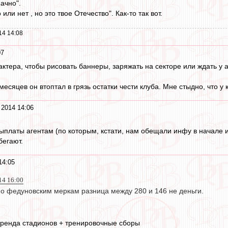
начно".
или нет , но это твое Отечество". Как-то так вот.
14 14:08
07
актера, чтобы рисовать баннеры, заряжать на секторе или ждать у 
месяцев он втоптал в грязь остатки чести клуба. Мне стыдно, что у
 2014 14:06
платы агентам (по которым, кстати, нам обещали инфу в начале ию
бегают.
14:05
14 16:00
по федуновским меркам разница между 280 и 146 не деньги.
аренда стадионов + тренировочные сборы