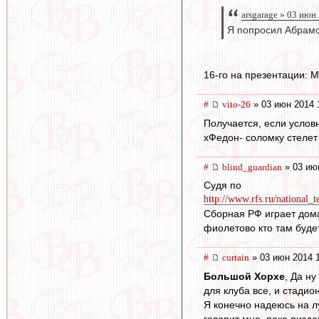
arsgarage » 03 июн
Я попросил Абрамо
16-го на презентации: М
#
vito-26
» 03 июн 2014 
Получается, если услов
хФедон- соломку стелет
#
blind_guardian
» 03 ию
Судя по
http://www.rfs.ru/national_t
Сборная РФ играет дома
фиолетово кто там будет
#
curtain
» 03 июн 2014 
Большой Хорхе
, Да н
для клуба все, и стадион,
Я конечно надеюсь на лу
говорит мне, пока пиздо