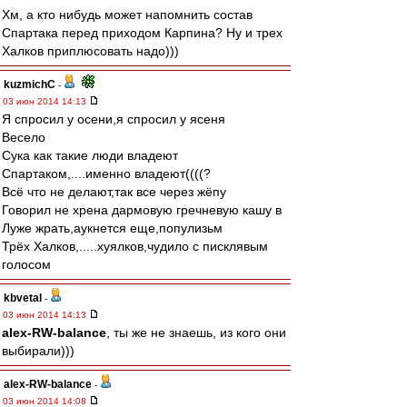
Хм, а кто нибудь может напомнить состав
Спартака перед приходом Карпина? Ну и трех
Халков приплюсовать надо)))
kuzmichC
-
03 июн 2014 14:13
Я спросил у осени,я спросил у ясеня
Весело
Сука как такие люди владеют
Спартаком,....именно владеют((((?
Всё что не делают,так все через жёпу
Говорил не хрена дармовую гречневую кашу в
Луже жрать,аукнется еще,популизьм
Трёх Халков,.....хуялков,чудило с писклявым
голосом
kbvetal
-
03 июн 2014 14:13
alex-RW-balance
, ты же не знаешь, из кого они
выбирали)))
alex-RW-balance
-
03 июн 2014 14:08