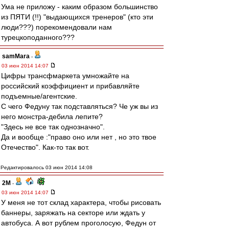
Ума не приложу - каким образом большинство
из ПЯТИ (!!) "выдающихся тренеров" (кто эти
люди???) порекомендовали нам
турецкоподанного???
samMara
-
03 июн 2014 14:07
Цифры трансфмаркета умножайте на
российский коэффициент и прибавляйте
подъемные/агентские.
С чего Федуну так подставляться? Че уж вы из
него монстра-дебила лепите?
"Здесь не все так однозначно".
Да и вообще :"право оно или нет , но это твое
Отечество". Как-то так вот.
Редактировалось 03 июн 2014 14:08
2M
-
03 июн 2014 14:07
У меня не тот склад характера, чтобы рисовать
баннеры, заряжать на секторе или ждать у
автобуса. А вот рублем проголосую, Федун от