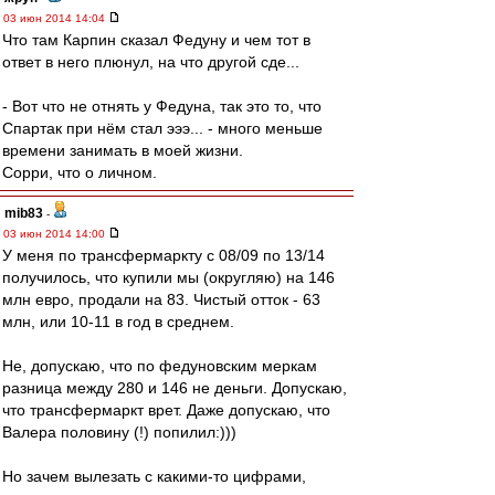
03 июн 2014 14:04
Что там Карпин сказал Федуну и чем тот в
ответ в него плюнул, на что другой сде...
- Вот что не отнять у Федуна, так это то, что
Спартак при нём стал эээ... - много меньше
времени занимать в моей жизни.
Сорри, что о личном.
mib83
-
03 июн 2014 14:00
У меня по трансфермаркту с 08/09 по 13/14
получилось, что купили мы (округляю) на 146
млн евро, продали на 83. Чистый отток - 63
млн, или 10-11 в год в среднем.
Не, допускаю, что по федуновским меркам
разница между 280 и 146 не деньги. Допускаю,
что трансфермаркт врет. Даже допускаю, что
Валера половину (!) попилил:)))
Но зачем вылезать с какими-то цифрами,