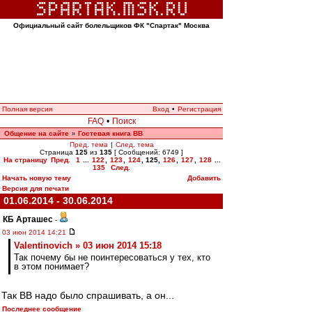
Официальный сайт болельщиков ФК "Спартак" Москва
Полная версия
Вход
•
Регистрация
FAQ
•
Поиск
Общение на сайте
Гостевая книга ВВ
»
Пред. тема
|
След. тема
Страница
125
из
135
[ Сообщений: 6749 ]
На страницу
Пред.
1
...
122
,
123
,
124
,
125
,
126
,
127
,
128
...
135
След.
Начать новую тему
Добавить
Версия для печати
01.06.2014 - 30.06.2014
КБ Арташес
-
03 июн 2014 14:21
Valentinovich » 03 июн 2014 15:18
Так почему бы не поинтересоваться у тех, кто
в этом понимает?
Так ВВ надо было спрашивать, а он...
Последнее сообщение