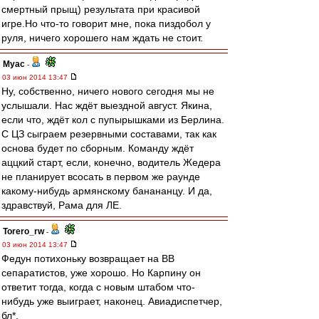
смертный прыщ) результата при красивой
игре.Но что-то говорит мне, пока пиздобол у
руля, ничего хорошего нам ждать не стоит.
Myac
-
03 июн 2014 13:47
Ну, собственно, ничего нового сегодня мы не
услышали. Нас ждёт выездной август. Якина,
если что, ждёт кол с пупырышками из Берлина.
С ЦЗ сыграем резервными составами, так как
основа будет по сборным. Команду ждёт
аццкий старт, если, конечно, водитель Жедера
не планирует всосать в первом же раунде
какому-нибудь армянскому банананцу. И да,
здравствуй, Рама для ЛЕ.
Torero_rw
-
03 июн 2014 13:47
Федун потихоньку возвращает на ВВ
сепаратистов, уже хорошо. Но Карпину он
ответит тогда, когда с новым штабом что-
нибудь уже выиграет, наконец. Авиадиспетчер,
бл*.