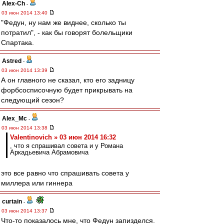
Alex-Ch
-
03 июн 2014 13:40
"Федун, ну нам же виднее, сколько ты
потратил", - как бы говорят болельщики
Спартака.
Astred
-
03 июн 2014 13:39
А он главного не сказал, кто его задницу
форбсосписочную будет прикрывать на
следующий сезон?
Alex_Mc
-
03 июн 2014 13:38
Valentinovich » 03 июн 2014 16:32
, что я спрашивал совета и у Романа
Аркадьевича Абрамовича
это все равно что спрашивать совета у
миллера или гиннера
curtain
-
03 июн 2014 13:37
Что-то показалось мне, что Федун запизделся.