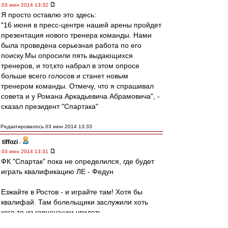
03 июн 2014 13:32
Я просто оставлю это здесь:
"16 июня в пресс-центре нашей арены пройдет
презентация нового тренера команды. Нами
была проведена серьезная работа по его
поиску.Мы опросили пять выдающихся
тренеров, и тот,кто набрал в этом опросе
больше всего голосов и станет новым
тренером команды. Отмечу, что я спрашивал
совета и у Романа Аркадьевича Абрамовича", -
сказал президент "Спартака"
Редактировалось 03 июн 2014 13:33
tiffozi
-
03 июн 2014 13:31
ФК "Спартак" пока не определился, где будет
играть квалификацию ЛЕ - Федун
Езжайте в Ростов - и играйте там! Хотя бы
квалифай. Там болельщики заслужили хоть
кого то из говночашки увидеть
Мы в любом случае проходить обязаны