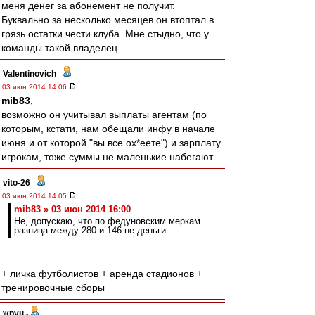
меня денег за абонемент не получит.
Буквально за несколько месяцев он втоптал в
грязь остатки чести клуба. Мне стыдно, что у
команды такой владелец.
Valentinovich
-
03 июн 2014 14:06
mib83
,
возможно он учитывал выплаты агентам (по
которым, кстати, нам обещали инфу в начале
июня и от которой "вы все ох*еете") и зарплату
игрокам, тоже суммы не маленькие набегают.
vito-26
-
03 июн 2014 14:05
mib83 » 03 июн 2014 16:00
Не, допускаю, что по федуновским меркам
разница между 280 и 146 не деньги.
+ личка футболистов + аренда стадионов +
тренировочные сборы
жрун
-