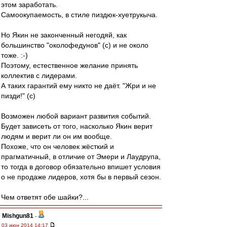
этом заработать.
Самоокупаемость, в стиле пиздюк-хуетрукыча.
Но Якин не законченный негодяй, как
большинство "околофедунов" (с) и не около
тоже. :-)
Поэтому, естественное желание принять
коллектив с лидерами.
А таких гарантий ему никто не даёт. "Жри и не
пизди!" (с)
Возможен любой вариант развития событий.
Будет зависеть от того, насколько Якин верит
людям и верит ли он им вообще.
Похоже, что он человек жёсткий и
прагматичный, в отличие от Эмери и Лаудрупа,
то тогда в договор обязательно впишет условия
о не продаже лидеров, хотя бы в первый сезон.
Чем ответят обе шайки?...
Mishgun81
-
03 июн 2014 14:17