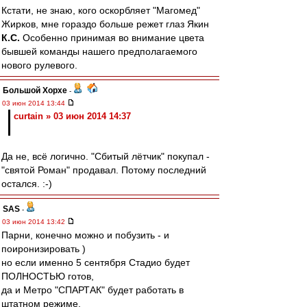
Кстати, не знаю, кого оскорбляет "Магомед"
Жирков, мне гораздо больше режет глаз Якин
К.С.
Особенно принимая во внимание цвета
бывшей команды нашего предполагаемого
нового рулевого.
Большой Хорхе
-
03 июн 2014 13:44
curtain » 03 июн 2014 14:37
Да не, всё логично. "Сбитый лётчик" покупал -
"святой Роман" продавал. Потому последний
остался. :-)
SAS
-
03 июн 2014 13:42
Парни, конечно можно и побузить - и
поиронизировать )
но если именно 5 сентября Стадио будет
ПОЛНОСТЬЮ готов,
да и Метро "СПАРТАК" будет работать в
штатном режиме,