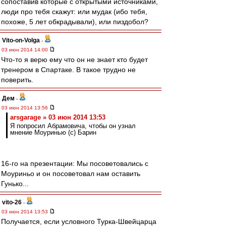
сопоставив которые с открытыми источниками,
люди про тебя скажут: или мудак (ибо тебя,
похоже, 5 лет обкрадывали), или пиздобол?
Vito-on-Volga
-
03 июн 2014 14:00
Что-то я верю ему что он не знает кто будет
тренером в Спартаке. В такое трудно не
поверить.
Дем
-
03 июн 2014 13:56
arsgarage » 03 июн 2014 13:53
Я попросил Абрамовича, чтобы он узнал
мнение Моуринью (с) Барин
16-го на презентации: Мы посоветовались с
Моуриньо и он посоветовал нам оставить
Гунько...
vito-26
-
03 июн 2014 13:53
Получается, если условного Турка-Швейцарца