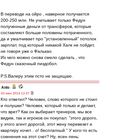
В переводе на ойро , наверное получается
200-250 млн. Не учитывает только Федун
полученные деньги от трансферов, которые
составляют больше половины потраченного,
да и умалчивает про "установленный" потолок
зарплат, под который никакой Халк не пойдет,
не говоря уже о Фалькао.
Из чего можно снова смело сделать , что
Федун сказочный пиздобол.
P.S.Валеру этим псто не защищаю.
Anlo
-
03 июн 2014 13:37
Кто ответил? Человек, слово которого не стоил
и полушки? Человек, который только и делает,
что врет? Как он выбирает тренеров, мы все
видим, так и игроков он покупал: "этого дорого,
у этого агент дорогой, этот жену перевезет и
квартиру хочет... о! бесплатный." У кого-то есть
сомнения на этот счет? Ну, ясен пень: