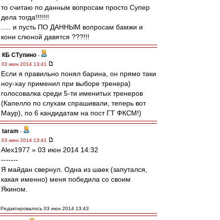
то считаю по данным вопросам просто Супер
дела тогда!!!!!!!
..... и пусть ПО ДАННЫМ вопросам бамжи и
кони слюной давятся ???!!!
КБ СТупино
-
03 июн 2014 13:41
Если я правильно понял барина, он прямо таки
ноу-хау применил при выборе тренера)
голосовалка среди 5-ти именитых тренеров
(Капелло по слухам спрашивали, теперь вот
Маур), по 6 кандидатам на пост ГТ ФКСМ!)
taram
-
03 июн 2014 13:41
Alex1977 » 03 июн 2014 14:32
-------
Я майдан свернул. Одна из шаек (запутался,
какая именно) меня победила со своим
Якином.
Редактировалось 03 июн 2014 13:43