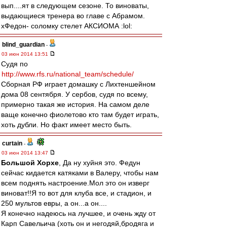
вып....ят в следующем сезоне. То виноваты,
выдающиеся тренера во главе с Абрамом.
хФедон- соломку стелет АКСИОМА :lol:
blind_guardian
-
03 июн 2014 13:51
Судя по
http://www.rfs.ru/national_team/schedule/
Сборная РФ играет домашку с Лихтеншейном
дома 08 сентября. У сербов, судя по всему,
примерно такая же история. На самом деле
ваще конечно фиолетово кто там будет играть,
хоть дубли. Но факт имеет место быть.
curtain
-
03 июн 2014 13:47
Большой Хорхе
, Да ну хуйня это. Федун
сейчас кидается катяками в Валеру, чтобы нам
всем поднять настроение.Мол это он изверг
виноват!!Я то вот для клуба все, и стадион, и
250 мультов евры, а он...а он....
Я конечно надеюсь на лучшее, и очень жду от
Карп Савельича (хоть он и негодяй,бродяга и