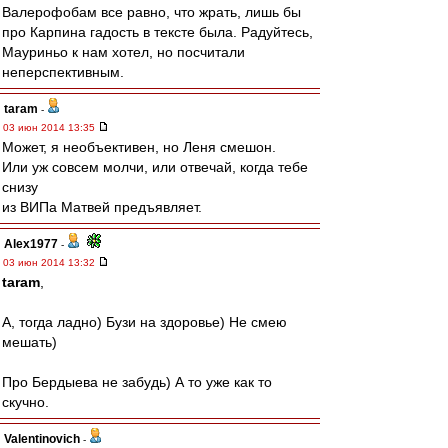
Валерофобам все равно, что жрать, лишь бы
про Карпина гадость в тексте была. Радуйтесь,
Мауриньо к нам хотел, но посчитали
неперспективным.
taram
-
03 июн 2014 13:35
Может, я необъективен, но Леня смешон.
Или уж совсем молчи, или отвечай, когда тебе
снизу
из ВИПа Матвей предъявляет.
Alex1977
-
03 июн 2014 13:32
taram
,
А, тогда ладно) Бузи на здоровье) Не смею
мешать)
Про Бердыева не забудь) А то уже как то
скучно.
Valentinovich
-