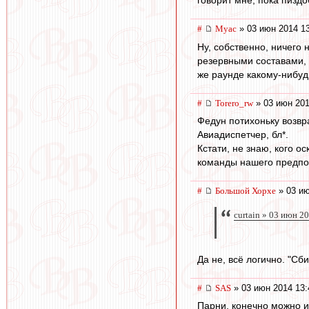
#
Myac
» 03 июн 2014 1
Ну, собственно, ничего 
резервными составами, 
же раунде какому-нибуд
#
Torero_rw
» 03 июн 201
Федун потихоньку возвра
Авиадиспетчер, бл*.
Кстати, не знаю, кого 
команды нашего предпол
#
Большой Хорхе
» 03 ию
curtain » 03 июн 2
Да не, всё логично. "Сб
#
SAS
» 03 июн 2014 13:
Парни, конечно можно и 