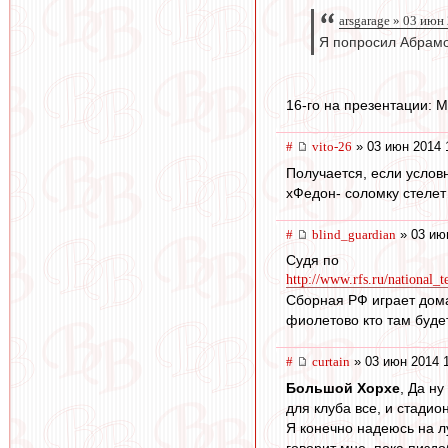
arsgarage » 03 июн
Я попросил Абрамо
16-го на презентации: М
#
vito-26
» 03 июн 2014 
Получается, если услов
хФедон- соломку стелет
#
blind_guardian
» 03 ию
Судя по
http://www.rfs.ru/national_t
Сборная РФ играет дома
фиолетово кто там будет
#
curtain
» 03 июн 2014 
Большой Хорхе
, Да н
для клуба все, и стадион,
Я конечно надеюсь на лу
говорит мне, пока пиздо