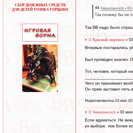
СБОР ДЕНЕЖНЫХ СРЕДСТВ
Valentinovich » 03
ДЛЯ ДЕТЕЙ ТОЛИКА ГЕРЦЫНА
Так почему бы не п
Так ВВ надо было спраши
#
Красный скорпион
» 03
Впервые постарались уй
Был проведен анализ. О
Тот, человек, который н
____________________
Чего он принимает воо
Он прям заставил пять
Редактировалось 03 июн 20
#
Valentinovich
» 03 июн
Если вдуматься. Не виж
их выборе. тем более ес