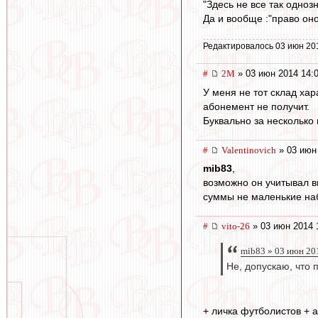
"Здесь не все так одноз
Да и вообще :"право оно 
Редактировалось 03 июн 20
#
2M
» 03 июн 2014 14:
У меня не тот склад хар
абонемент не получит.
Буквально за несколько 
#
Valentinovich
» 03 июн
mib83
,
возможно он учитывал вы
суммы не маленькие на
#
vito-26
» 03 июн 2014 
mib83 » 03 июн 20
Не, допускаю, что 
+ личка футболистов + 