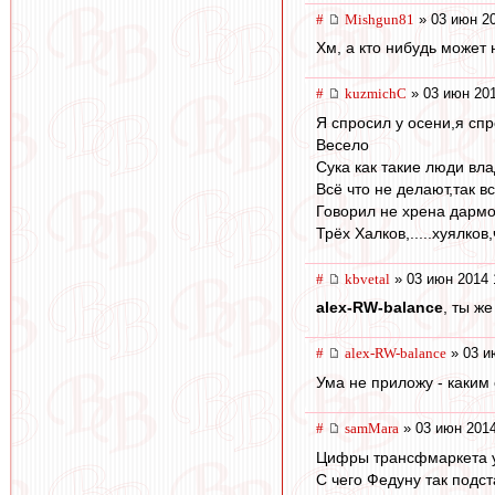
#
Mishgun81
» 03 июн 20
Хм, а кто нибудь может
#
kuzmichC
» 03 июн 201
Я спросил у осени,я спр
Весело
Сука как такие люди вла
Всё что не делают,так в
Говорил не хрена дармо
Трёх Халков,.....хуялко
#
kbvetal
» 03 июн 2014 
alex-RW-balance
, ты же
#
alex-RW-balance
» 03 и
Ума не приложу - каким
#
samMara
» 03 июн 2014
Цифры трансфмаркета у
С чего Федуну так подс