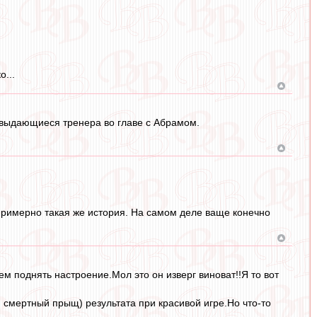
...
, выдающиеся тренера во главе с Абрамом.
примерно такая же история. На самом деле ваще конечно
сем поднять настроение.Мол это он изверг виноват!!Я то вот
и смертный прыщ) результата при красивой игре.Но что-то