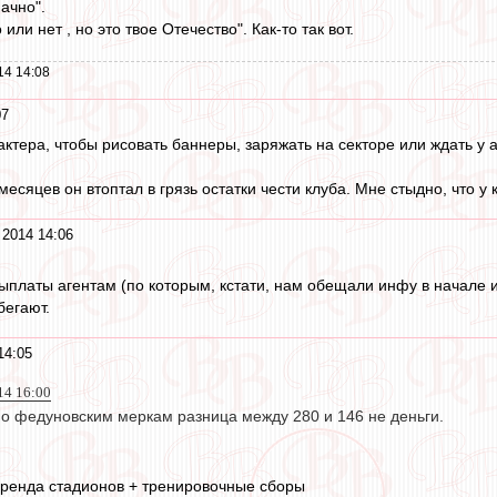
начно".
или нет , но это твое Отечество". Как-то так вот.
14 14:08
07
актера, чтобы рисовать баннеры, заряжать на секторе или ждать у 
месяцев он втоптал в грязь остатки чести клуба. Мне стыдно, что у
 2014 14:06
платы агентам (по которым, кстати, нам обещали инфу в начале ию
бегают.
14:05
14 16:00
по федуновским меркам разница между 280 и 146 не деньги.
аренда стадионов + тренировочные сборы