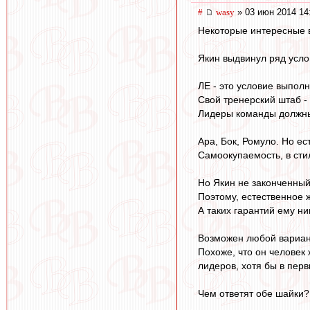
#
wasy
» 03 июн 2014 14
Некоторые интересные 
Якин выдвинул ряд усло
ЛЕ - это условие выполн
Свой тренерский штаб -
Лидеры команды должны 
Ара, Бок, Ромуло. Но ес
Самоокупаемость, в сти
Но Якин не законченный 
Поэтому, естественное 
А таких гарантий ему ник
Возможен любой вариант
Похоже, что он человек 
лидеров, хотя бы в перв
Чем ответят обе шайки?.