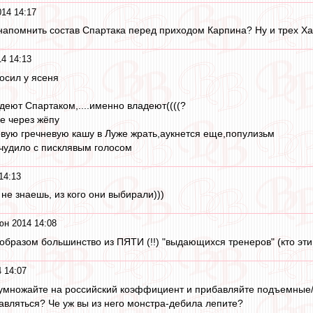
14 14:17
 напомнить состав Спартака перед приходом Карпина? Ну и трех Ха
4 14:13
осил у ясеня
деют Спартаком,....именно владеют((((?
се через жёпу
вую гречневую кашу в Луже жрать,аукнется еще,популизьм
в,чудило с писклявым голосом
14:13
 не знаешь, из кого они выбирали)))
юн 2014 14:08
 образом большинство из ПЯТИ (!!) "выдающихся тренеров" (кто э
 14:07
множайте на российский коэффициент и прибавляйте подъемные/
тавляться? Че уж вы из него монстра-дебила лепите?