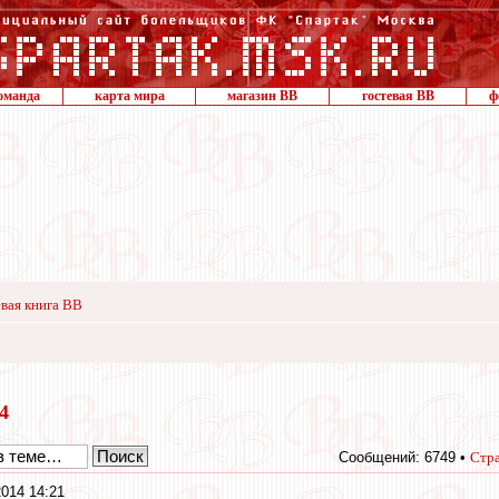
оманда
карта мира
магазин ВВ
гостевая ВВ
ф
вая книга ВВ
14
Сообщений: 6749 •
Стр
014 14:21