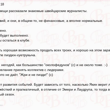
:18
вещи рассказали знакомые швейцарские журналисты.
вий, и они, в общем-то, не финансовые, а вполне нормальные.
ено.
 будет выполнено.
остаться в клубе.
ть хорошая возможность продать всех троих, и хорошо на этом зара
ле пиздюк-хуетрукыча.
негодяй, как большинство "околофедунов" (с) и не около тоже. :-)
желание принять коллектив с лидерами.
то не даёт. "Жри и не пизди!" (с)
 развития событий. Будет зависеть от того, насколько Якин верит 
жёсткий и прагматичный, в отличие от Эмери и Лаудрупа, то тогда
ый сезон.
..