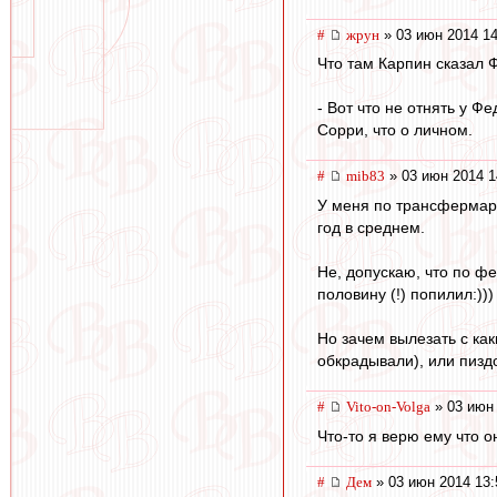
#
жрун
» 03 июн 2014 14
Что там Карпин сказал Фе
- Вот что не отнять у Ф
Сорри, что о личном.
#
mib83
» 03 июн 2014 1
У меня по трансфермаркт
год в среднем.
Не, допускаю, что по ф
половину (!) попилил:)))
Но зачем вылезать с как
обкрадывали), или пизд
#
Vito-on-Volga
» 03 июн 
Что-то я верю ему что о
#
Дем
» 03 июн 2014 13: