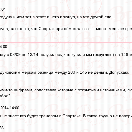
:04
дуну и чем тот в ответ в него плюнул, на что другой сде...
едуна, так это то, что Спартак при нём стал эээ... - много меньше в
4:00
у с 08/09 по 13/14 получилось, что купили мы (округляю) на 146 мл
едуновским меркам разница между 280 и 146 не деньги. Допускаю, 
ими-то цифрами, сопоставив которые с открытыми источниками, люд
обол?
2014 14:00
н не знает кто будет тренером в Спартаке. В такое трудно не повери
56