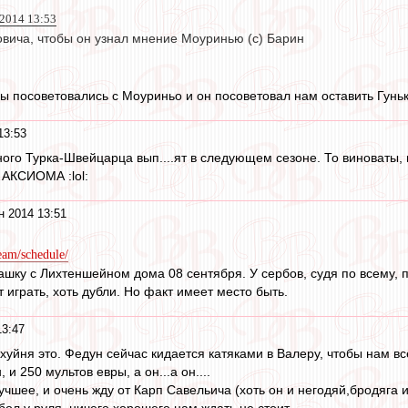
 2014 13:53
вича, чтобы он узнал мнение Моуринью (с) Барин
ы посоветовались с Моуриньо и он посоветовал нам оставить Гунько
13:53
ного Турка-Швейцарца вып....ят в следующем сезоне. То виноваты
 АКСИОМА :lol:
н 2014 13:51
eam/schedule/
шку с Лихтеншейном дома 08 сентября. У сербов, судя по всему, 
 играть, хоть дубли. Но факт имеет место быть.
13:47
у хуйня это. Федун сейчас кидается катяками в Валеру, чтобы нам в
 и 250 мультов евры, а он...а он....
чшее, и очень жду от Карп Савельича (хоть он и негодяй,бродяга 
бол у руля, ничего хорошего нам ждать не стоит.