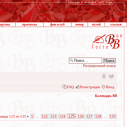
орумы
прогнозы
фан-клуб
юмор
музей
ссылки
Расширенный поиск
FAQ
Регистрация
Вход
Календарь ВВ
125
аница
125
из
135
•
1
...
122
123
124
126
127
128
...
135