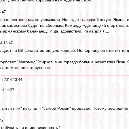
3:47
нового сегодня мы не услышали. Нас ждёт выездной август. Якина,
так как основа будет по сборным. Команду ждёт аццкий старт, если
ь армянскому банананцу. И да, здравствуй, Рама для ЛЕ.
4 13:47
щает на ВВ сепаратистов, уже хорошо. Но Карпину он ответит тогд
оскорбляет "Магомед" Жирков, мне гораздо больше режет глаз Якин
К
агаемого нового рулевого.
н 2014 13:44
014 14:37
итый лётчик" покупал - "святой Роман" продавал. Потому последний о
42
побузить - и поиронизировать )