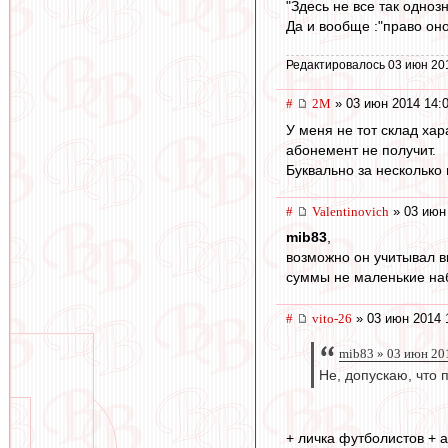
"Здесь не все так одноз
Да и вообще :"право оно 
Редактировалось 03 июн 20
#
2M
» 03 июн 2014 14:
У меня не тот склад хар
абонемент не получит.
Буквально за несколько 
#
Valentinovich
» 03 июн
mib83
,
возможно он учитывал вы
суммы не маленькие на
#
vito-26
» 03 июн 2014 
mib83 » 03 июн 20
Не, допускаю, что 
+ личка футболистов + 