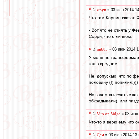
#
жрун
» 03 июн 2014 14
Что там Карпин сказал Фе
- Вот что не отнять у Ф
Сорри, что о личном.
#
mib83
» 03 июн 2014 1
У меня по трансфермаркт
год в среднем.
Не, допускаю, что по ф
половину (!) попилил:)))
Но зачем вылезать с как
обкрадывали), или пизд
#
Vito-on-Volga
» 03 июн 
Что-то я верю ему что о
#
Дем
» 03 июн 2014 13: