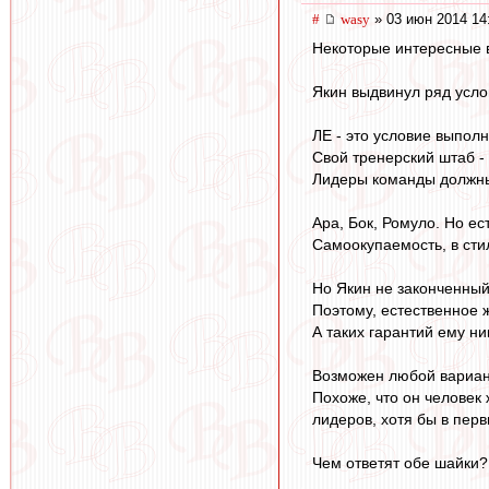
#
wasy
» 03 июн 2014 14
Некоторые интересные 
Якин выдвинул ряд усло
ЛЕ - это условие выполн
Свой тренерский штаб -
Лидеры команды должны 
Ара, Бок, Ромуло. Но ес
Самоокупаемость, в сти
Но Якин не законченный 
Поэтому, естественное 
А таких гарантий ему ник
Возможен любой вариант
Похоже, что он человек 
лидеров, хотя бы в перв
Чем ответят обе шайки?.