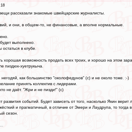
:18
вещи рассказали знакомые швейцарские журналисты.
вий, и они, в общем-то, не финансовые, а вполне нормальные.
ено.
 будет выполнено.
остаться в клубе.
ть хорошая возможность продать всех троих, и хорошо на этом зара
ле пиздюк-хуетрукыча.
негодяй, как большинство "околофедунов" (с) и не около тоже. :-)
желание принять коллектив с лидерами.
то не даёт. "Жри и не пизди!" (с)
 развития событий. Будет зависеть от того, насколько Якин верит 
жёсткий и прагматичный, в отличие от Эмери и Лаудрупа, то тогда
ый сезон.
..