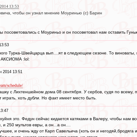
 2014 13:53
вича, чтобы он узнал мнение Моуринью (с) Барин
ы посоветовались с Моуриньо и он посоветовал нам оставить Гунько
13:53
ного Турка-Швейцарца вып....ят в следующем сезоне. То виноваты
 АКСИОМА :lol:
н 2014 13:51
eam/schedule/
шку с Лихтеншейном дома 08 сентября. У сербов, судя по всему, 
 играть, хоть дубли. Но факт имеет место быть.
13:47
у хуйня это. Федун сейчас кидается катяками в Валеру, чтобы нам в
 и 250 мультов евры, а он...а он....
чшее, и очень жду от Карп Савельича (хоть он и негодяй,бродяга 
бол у руля, ничего хорошего нам ждать не стоит.