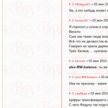
#
Mishgun81
» 03 июн 20
Хм, а кто нибудь может
#
kuzmichC
» 03 июн 201
Я спросил у осени,я спр
Весело
Сука как такие люди вла
Всё что не делают,так в
Говорил не хрена дармо
Трёх Халков,.....хуялко
#
kbvetal
» 03 июн 2014 
alex-RW-balance
, ты же
#
alex-RW-balance
» 03 и
Ума не приложу - каким
#
samMara
» 03 июн 2014
Цифры трансфмаркета у
С чего Федуну так подс