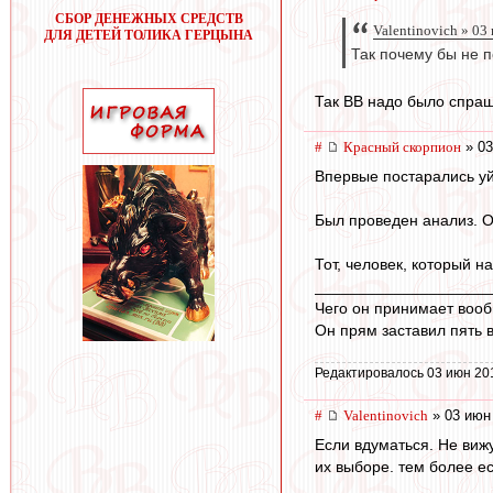
СБОР ДЕНЕЖНЫХ СРЕДСТВ
Valentinovich » 03
ДЛЯ ДЕТЕЙ ТОЛИКА ГЕРЦЫНА
Так почему бы не п
Так ВВ надо было спраши
#
Красный скорпион
» 03
Впервые постарались уй
Был проведен анализ. О
Тот, человек, который н
____________________
Чего он принимает воо
Он прям заставил пять
Редактировалось 03 июн 20
#
Valentinovich
» 03 июн
Если вдуматься. Не виж
их выборе. тем более ес