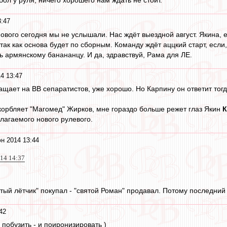
3:47
нового сегодня мы не услышали. Нас ждёт выездной август. Якина,
так как основа будет по сборным. Команду ждёт аццкий старт, если
ь армянскому банананцу. И да, здравствуй, Рама для ЛЕ.
4 13:47
щает на ВВ сепаратистов, уже хорошо. Но Карпину он ответит тогд
оскорбляет "Магомед" Жирков, мне гораздо больше режет глаз Якин
К
агаемого нового рулевого.
н 2014 13:44
014 14:37
итый лётчик" покупал - "святой Роман" продавал. Потому последний о
42
побузить - и поиронизировать )