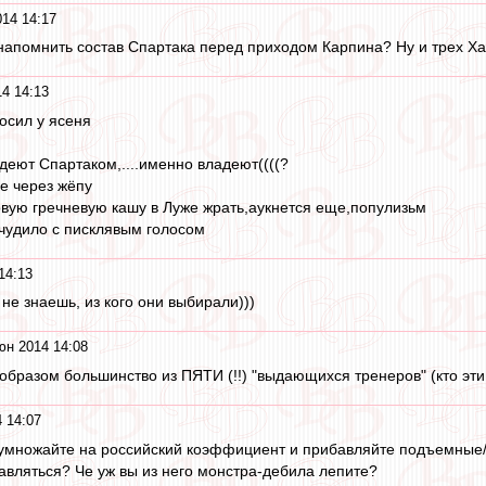
14 14:17
 напомнить состав Спартака перед приходом Карпина? Ну и трех Ха
4 14:13
осил у ясеня
деют Спартаком,....именно владеют((((?
се через жёпу
вую гречневую кашу в Луже жрать,аукнется еще,популизьм
в,чудило с писклявым голосом
14:13
 не знаешь, из кого они выбирали)))
юн 2014 14:08
 образом большинство из ПЯТИ (!!) "выдающихся тренеров" (кто э
 14:07
множайте на российский коэффициент и прибавляйте подъемные/
тавляться? Че уж вы из него монстра-дебила лепите?