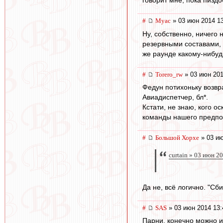
#
Myac
» 03 июн 2014 1
Ну, собственно, ничего 
резервными составами, 
же раунде какому-нибуд
#
Torero_rw
» 03 июн 201
Федун потихоньку возвра
Авиадиспетчер, бл*.
Кстати, не знаю, кого 
команды нашего предпол
#
Большой Хорхе
» 03 ию
curtain » 03 июн 2
Да не, всё логично. "Сб
#
SAS
» 03 июн 2014 13:
Парни, конечно можно и 