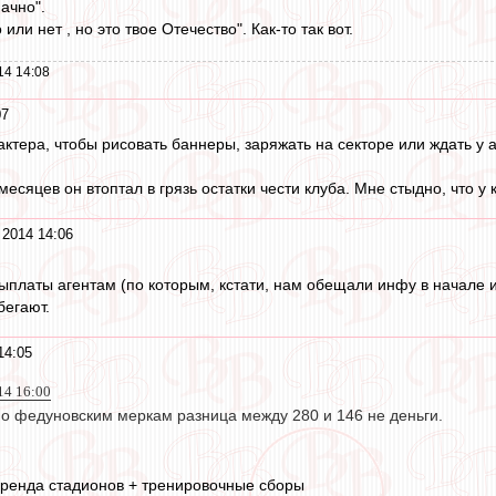
начно".
или нет , но это твое Отечество". Как-то так вот.
14 14:08
07
актера, чтобы рисовать баннеры, заряжать на секторе или ждать у 
месяцев он втоптал в грязь остатки чести клуба. Мне стыдно, что у
 2014 14:06
платы агентам (по которым, кстати, нам обещали инфу в начале ию
бегают.
14:05
14 16:00
по федуновским меркам разница между 280 и 146 не деньги.
аренда стадионов + тренировочные сборы