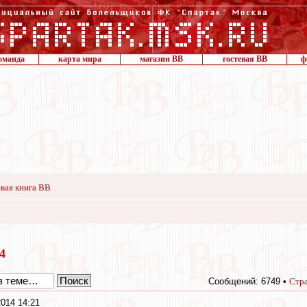
оманда
карта мира
магазин ВВ
гостевая ВВ
ф
вая книга ВВ
14
Сообщений: 6749 •
Стр
014 14:21