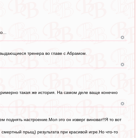
...
, выдающиеся тренера во главе с Абрамом.
примерно такая же история. На самом деле ваще конечно
сем поднять настроение.Мол это он изверг виноват!!Я то вот
и смертный прыщ) результата при красивой игре.Но что-то