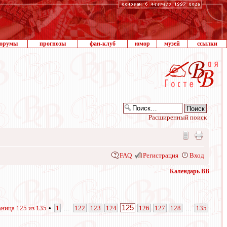
орумы
прогнозы
фан-клуб
юмор
музей
ссылки
Расширенный поиск
FAQ
Регистрация
Вход
Календарь ВВ
125
аница
125
из
135
•
1
...
122
123
124
126
127
128
...
135