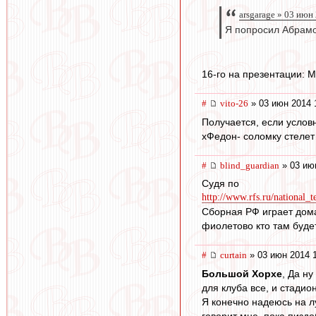
arsgarage » 03 июн
Я попросил Абрамо
16-го на презентации: М
#
vito-26
» 03 июн 2014 
Получается, если услов
хФедон- соломку стелет
#
blind_guardian
» 03 ию
Судя по
http://www.rfs.ru/national_t
Сборная РФ играет дома
фиолетово кто там будет
#
curtain
» 03 июн 2014 
Большой Хорхе
, Да н
для клуба все, и стадион,
Я конечно надеюсь на лу
говорит мне, пока пиздо