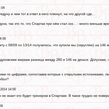
:04
дуну и чем тот в ответ в него плюнул, на что другой сде...
едуна, так это то, что Спартак при нём стал эээ... - много меньше в
4:00
у с 08/09 по 13/14 получилось, что купили мы (округляю) на 146 мл
едуновским меркам разница между 280 и 146 не деньги. Допускаю, 
ими-то цифрами, сопоставив которые с открытыми источниками, люд
обол?
2014 14:00
н не знает кто будет тренером в Спартаке. В такое трудно не повери
56