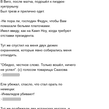
В Виго, после матча, подошёл к пиздюк-
хуетрукычу.
Был трезв и прилично одет.
-Не пора ли, господин Федун, чтобы Вам
помахали белыми платочками.
Имел ввиду, как на Камп Ноу, когда требуют
отставки президента.
Тут же спустил на меня двух дюжих
охранников, которые явно собирались меня
отпиздить.
"Обидно, честное слово. Только вошёл, ничего
не успел". (с) голосом товарища Саахова
:-))))))))))))))
Еле убежал, спасло, что стал орать по
немецки:
-Инвалидов убивают!
:-)))))))))))))))
Тут же подбежали два испанских мусора, и