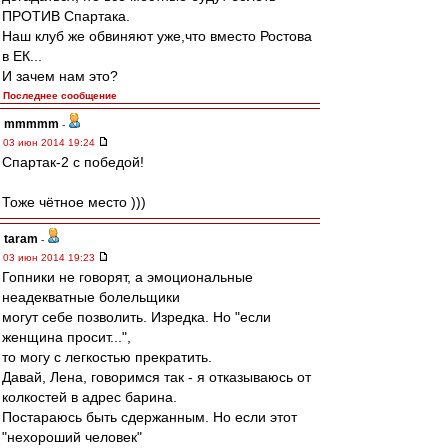
ПРОТИВ Спартака.
Наш клуб же обвиняют уже,что вместо Ростова
в ЕК...
И зачем нам это?
Последнее сообщение
mmmmm
-
03 июн 2014 19:24
Спартак-2 с победой!
Тоже чётное место )))
taram
-
03 июн 2014 19:23
Гопники не говорят, а эмоциональные
неадекватные болельщики
могут себе позволить. Изредка. Но "если
женщина просит...",
то могу с легкостью прекратить.
Давай, Лена, говоримся так - я отказываюсь от
колкостей в адрес барина.
Постараюсь быть сдержанным. Но если этот
"нехороший человек"