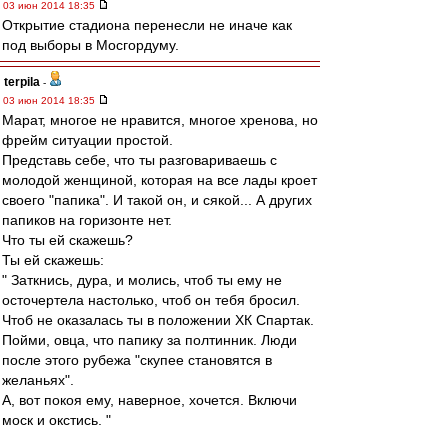
03 июн 2014 18:35
Открытие стадиона перенесли не иначе как
под выборы в Мосгордуму.
terpila
-
03 июн 2014 18:35
Марат, многое не нравится, многое хренова, но
фрейм ситуации простой.
Представь себе, что ты разговариваешь с
молодой женщиной, которая на все лады кроет
своего "папика". И такой он, и сякой... А других
папиков на горизонте нет.
Что ты ей скажешь?
Ты ей скажешь:
" Заткнись, дура, и молись, чтоб ты ему не
осточертела настолько, чтоб он тебя бросил.
Чтоб не оказалась ты в положении ХК Спартак.
Пойми, овца, что папику за полтинник. Люди
после этого рубежа "скупее становятся в
желаньях".
А, вот покоя ему, наверное, хочется. Включи
моск и окстись. "