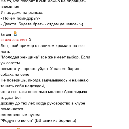
На то, что говорят в сми можно не обращать
внимания.
У нас даже на рынках:
- Почем помидоры?-
- Двести. Будете брать - отдам дешевле- :-)
taram
-
03 июн 2014 19:01
Лен, твой пример с папиком хромает на все
ноги.
"Молодая женщина" все же имеет выбор. Если
уж совсем
невмоготу - просто уйдет. У нас же барин -
собака на сене.
Не поверишь, иногда задумываюсь и начинаю
тешить себя надеждой,
что я все таки несколько моложе Арнольдыча
и, даст Бог,
доживу до тех лет, когда руководство в клубе
поменяется
естественным путем.
"Федун не вечен" (ВВ-шник из Берлина)