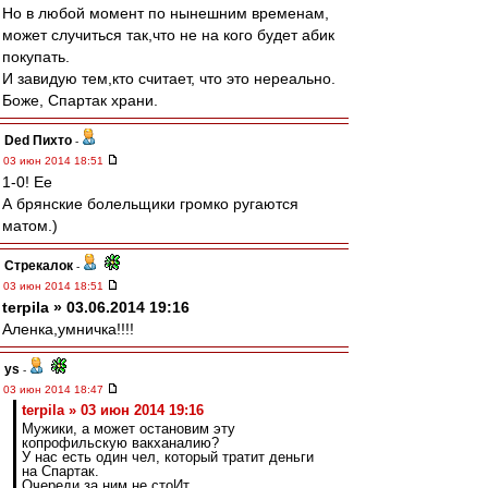
Но в любой момент по нынешним временам,
может случиться так,что не на кого будет абик
покупать.
И завидую тем,кто считает, что это нереально.
Боже, Спартак храни.
Ded Пихто
-
03 июн 2014 18:51
1-0! Ее
А брянские болельщики громко ругаются
матом.)
Стрекалок
-
03 июн 2014 18:51
terpila » 03.06.2014 19:16
Аленка,умничка!!!!
ys
-
03 июн 2014 18:47
terpila » 03 июн 2014 19:16
Мужики, а может остановим эту
копрофильскую вакханалию?
У нас есть один чел, который тратит деньги
на Спартак.
Очереди за ним не стоИт.