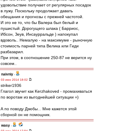
удовольствие получает от регулярных посадок
в лужу. Поскольку продолжает давать
обещания и прогнозы с прежней частотой.
И это не то, что бы Валера был белый и
пушистый. Дорогущего шлака ( Барриос,
Ибсон, Зеув, Инсаурральде ) напокупал
вдоволь.. Немалую - на максимуме - рыночную
стоимость парней типа Велика или Гиди
разбазарил.
При этом, в соотношение 250-87 не верится ну
совсем..
naivniy
-
03 июн 2014 18:02
striker1936
Глагол звучит как Kerzhakoved - промахиваться
по воротам из выгоднейшей ситуации =)
А по поводу Дзюбы... Мне кажется этой
сборной он не помощник.
wasy
-
03 июн 2014 17:54