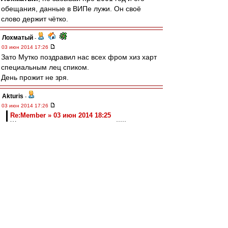
обещания, данные в ВИПе лужи. Он своё
слово держит чётко.
Лохматый
-
03 июн 2014 17:26
Зато Мутко поздравил нас всех фром хиз харт
специальным лец спиком.
День прожит не зря.
Akturis
-
03 июн 2014 17:26
Re:Member » 03 июн 2014 18:25
Ждем ответку от сбитого летчика )))))
Карпин пока отказался от комментариев.
Re:Member
-
03 июн 2014 17:25
Ждем ответку от сбитого летчика )))))
boril
-
03 июн 2014 17:22
Федун это какой то злой рок ...... рок в кепке.