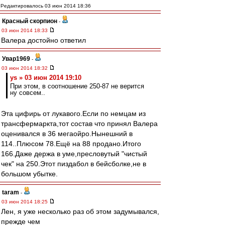
Редактировалось 03 июн 2014 18:36
Красный скорпион
-
03 июн 2014 18:33
Валера достойно ответил
Увар1969
-
03 июн 2014 18:32
ys » 03 июн 2014 19:10
При этом, в соотношение 250-87 не верится
ну совсем..
Эта цифирь от лукавого.Если по немцам из
трансфермаркта,тот состав что принял Валера
оценивался в 36 мегаойро.Нынешний в
114..Плюсом 78.Ещё на 88 продано.Итого
166.Даже держа в уме,пресловутый "чистый
чек" на 250.Этот пиздабол в бейсболке,не в
большом убытке.
taram
-
03 июн 2014 18:25
Лен, я уже несколько раз об этом задумывался,
прежде чем