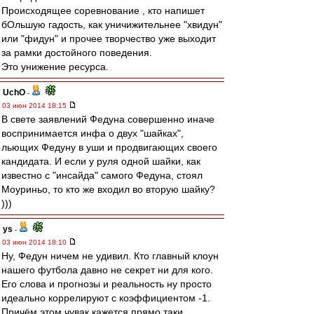
Происходящее соревнование , кто напишет
бОльшую гадость, как уничижительнее "хвидун"
или "фидун" и прочее творчество уже выходит
за рамки достойного поведения.
Это унижение ресурса.
UchO
-
03 июн 2014 18:15
В свете заявлений Федуна совершенно иначе
воспринимается инфа о двух "шайках",
льющих Федуну в уши и продвигающих своего
кандидата. И если у руля одной шайки, как
известно с "инсайда" самого Федуна, стоял
Моуриньо, то кто же входил во вторую шайку?
)))
ys
-
03 июн 2014 18:10
Ну, Федун ничем не удивил. Кто главный клоун
нашего футбола давно не секрет ни для кого.
Его слова и прогнозы и реальность ну просто
идеально коррелируют с коэффициентом -1.
Причём этом чувак,кажется,прямо таки