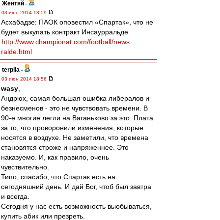
Жентяй
-
03 июн 2014 18:59
Асхабадзе: ПАОК оповестил «Спартак», что не
будет выкупать контракт Инсаурральде
http://www.championat.com/football/news ...
ralde.html
terpila
-
03 июн 2014 18:56
wasy
,
Андрюх, самая большая ошибка либералов и
безнесменов - это не чувствовать времени. В
90-е многие легли на Ваганьково за это. Плата
за то, что проворонили изменения, которые
носятся в воздухе. Не заметили, что времена
становятся строже и напряженнее. Это
наказуемо. И, как правило, очень
чувствительно.
Типо, спасибо, что Спартак есть на
сегодняшний день. И дай Бог, чтоб был завтра
и всегда.
Сегодня у нас есть возможность выобываться,
купить абик или презреть.