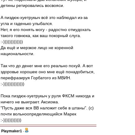
детины ретировались восвояси.
А пиздюк-хуетрукыч всё это наблюдал из-за
угла и гаденько улыбался.
Нет, я его понять могу - радостно отмудохать
такого говнюка, как ваш покорный слуга.
:-)))))))))))))
Да ещё и мерзкое лицо не коренной
национальности.
Так что до денег мне его реально похуй. А вот
здоровье хорошее оно мне ещё понадобиться,
перефразируя Горбатого из МВИН.
:-))))))))))))))
Пока пиздюк-хуетрукыч у руля ФКСМ никогда и
ничего не выиграет. Аксиома.
"Пусть даже вся ВВ наложит себе в штаны". (с)
почти вольноопределяющийся Марек
:-))))))))))))
Playmaker1
-