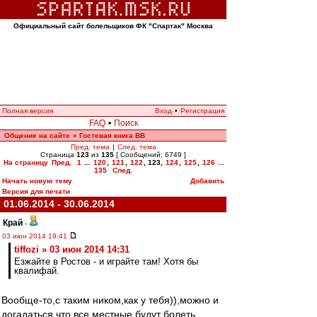
Официальный сайт болельщиков ФК "Спартак" Москва
Полная версия
Вход
•
Регистрация
FAQ
•
Поиск
Общение на сайте
Гостевая книга ВВ
»
Пред. тема
|
След. тема
Страница
123
из
135
[ Сообщений: 6749 ]
На страницу
Пред.
1
...
120
,
121
,
122
,
123
,
124
,
125
,
126
...
135
След.
Начать новую тему
Добавить
Версия для печати
01.06.2014 - 30.06.2014
Край
-
03 июн 2014 19:41
tiffozi » 03 июн 2014 14:31
Езжайте в Ростов - и играйте там! Хотя бы
квалифай.
Вообще-то,с таким ником,как у тебя)),можно и
догадаться,что все местные будут болеть