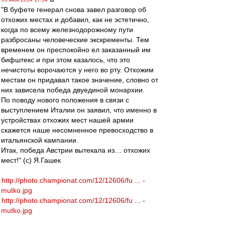
"В буфете генерал снова завел разговор об
отхожих местах и добавил, как не эстетично,
когда по всему железнодорожному пути
разбросаны человеческие экскременты. Тем
временем он преспокойно ел заказанный им
бифштекс и при этом казалось, что это
нечистоты ворочаются у него во рту. Отхожим
местам он придавал такое значение, словно от
них зависела победа двуединой монархии.
По поводу нового положения в связи с
выступлением Италии он заявил, что именно в
устройствах отхожих мест нашей армии
скажется наше несомненное превосходство в
итальянской кампании.
Итак, победа Австрии вытекала из… отхожих
мест!" (с) Я.Гашек
http://photo.championat.com/12/12606/fu ... -
mutko.jpg
http://photo.championat.com/12/12606/fu ... -
mutko.jpg