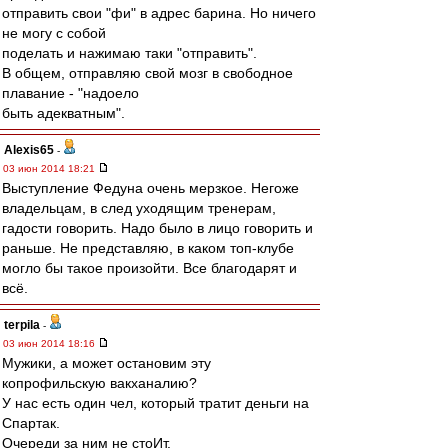
отправить свои "фи" в адрес барина. Но ничего
не могу с собой
поделать и нажимаю таки "отправить".
В общем, отправляю свой мозг в свободное
плавание - "надоело
быть адекватным".
Alexis65
-
03 июн 2014 18:21
Выступление Федуна очень мерзкое. Негоже
владельцам, в след уходящим тренерам,
гадости говорить. Надо было в лицо говорить и
раньше. Не представляю, в каком топ-клубе
могло бы такое произойти. Все благодарят и
всё.
terpila
-
03 июн 2014 18:16
Мужики, а может остановим эту
копрофильскую вакханалию?
У нас есть один чел, который тратит деньги на
Спартак.
Очереди за ним не стоИт.