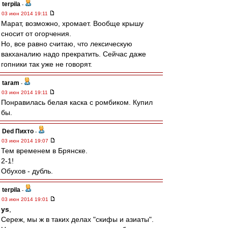
terpila
-
03 июн 2014 19:11
Марат, возможно, хромает. Вообще крышу
сносит от огорчения.
Но, все равно считаю, что лексическую
вакханалию надо прекратить. Сейчас даже
гопники так уже не говорят.
taram
-
03 июн 2014 19:11
Понравилась белая каска с ромбиком. Купил
бы.
Ded Пихто
-
03 июн 2014 19:07
Тем временем в Брянске.
2-1!
Обухов - дубль.
terpila
-
03 июн 2014 19:01
ys
,
Сереж, мы ж в таких делах "скифы и азиаты".