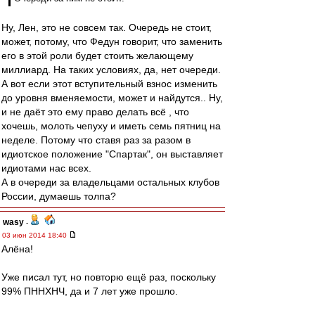
Ну, Лен, это не совсем так. Очередь не стоит,
может, потому, что Федун говорит, что заменить
его в этой роли будет стоить желающему
миллиард. На таких условиях, да, нет очереди.
А вот если этот вступительный взнос изменить
до уровня вменяемости, может и найдутся.. Ну,
и не даёт это ему право делать всё , что
хочешь, молоть чепуху и иметь семь пятниц на
неделе. Потому что ставя раз за разом в
идиотское положение "Спартак", он выставляет
идиотами нас всех.
А в очереди за владельцами остальных клубов
России, думаешь толпа?
wasy
-
03 июн 2014 18:40
Алёна!
Уже писал тут, но повторю ещё раз, поскольку
99% ПННХНЧ, да и 7 лет уже прошло.