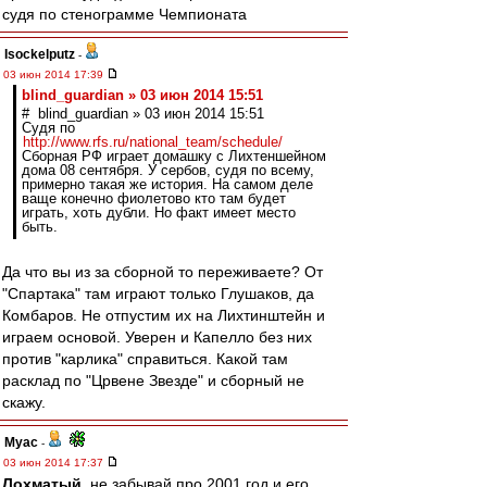
судя по стенограмме Чемпионата
Isockelputz
-
03 июн 2014 17:39
blind_guardian » 03 июн 2014 15:51
# blind_guardian » 03 июн 2014 15:51
Судя по
http://www.rfs.ru/national_team/schedule/
Сборная РФ играет домашку с Лихтеншейном
дома 08 сентября. У сербов, судя по всему,
примерно такая же история. На самом деле
ваще конечно фиолетово кто там будет
играть, хоть дубли. Но факт имеет место
быть.
Да что вы из за сборной то переживаете? От
"Спартака" там играют только Глушаков, да
Комбаров. Не отпустим их на Лихтинштейн и
играем основой. Уверен и Капелло без них
против "карлика" справиться. Какой там
расклад по "Црвене Звезде" и сборный не
скажу.
Myac
-
03 июн 2014 17:37
Лохматый
, не забывай про 2001 год и его