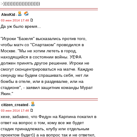
:-))))))))))))))))))))))))
AlexKid
-
03 июн 2014 17:48
Да уж было время...
"Игроки "Базеля" высказались против того,
чтобы матч со "Спартаком" проводился в
Москве. "Мы не хотим лететь в город,
находящийся в состоянии войны. УЕФА
должен принять другое решение. Игроки не
смогут сконцентрироваться на матче. Каждую
секунду мы будем спрашивать себя, нет ли
бомбы в отеле, или в раздевалке, или на
стадионе", - заявил защитник команды Мурат
Якин."
citizen_created
-
03 июн 2014 17:46
хехе, забавно, что Федун на Карпина покатил в
ответ на вопрос о том, кому все же будет
стадик принадлежать, клубу или отдельным
проектом будет)) а на вопрос так и не ответил,