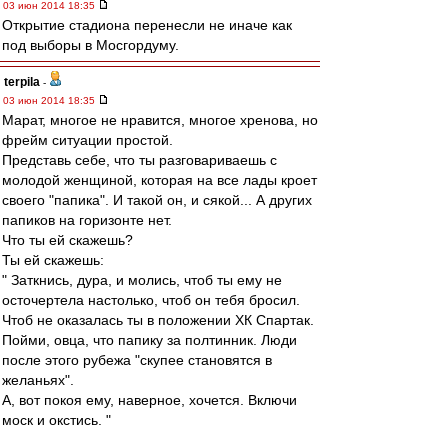
03 июн 2014 18:35
Открытие стадиона перенесли не иначе как
под выборы в Мосгордуму.
terpila
-
03 июн 2014 18:35
Марат, многое не нравится, многое хренова, но
фрейм ситуации простой.
Представь себе, что ты разговариваешь с
молодой женщиной, которая на все лады кроет
своего "папика". И такой он, и сякой... А других
папиков на горизонте нет.
Что ты ей скажешь?
Ты ей скажешь:
" Заткнись, дура, и молись, чтоб ты ему не
осточертела настолько, чтоб он тебя бросил.
Чтоб не оказалась ты в положении ХК Спартак.
Пойми, овца, что папику за полтинник. Люди
после этого рубежа "скупее становятся в
желаньях".
А, вот покоя ему, наверное, хочется. Включи
моск и окстись. "