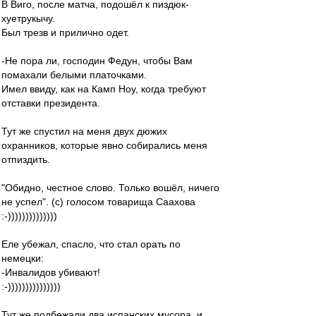
В Виго, после матча, подошёл к пиздюк-
хуетрукычу.
Был трезв и прилично одет.
-Не пора ли, господин Федун, чтобы Вам
помахали белыми платочками.
Имел ввиду, как на Камп Ноу, когда требуют
отставки президента.
Тут же спустил на меня двух дюжих
охранников, которые явно собирались меня
отпиздить.
"Обидно, честное слово. Только вошёл, ничего
не успел". (с) голосом товарища Саахова
:-))))))))))))))
Еле убежал, спасло, что стал орать по
немецки:
-Инвалидов убивают!
:-)))))))))))))))
Тут же подбежали два испанских мусора, и