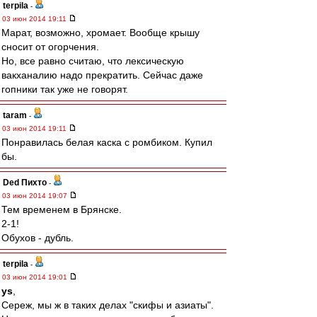
terpila
-
03 июн 2014 19:11
Марат, возможно, хромает. Вообще крышу
сносит от огорчения.
Но, все равно считаю, что лексическую
вакханалию надо прекратить. Сейчас даже
гопники так уже не говорят.
taram
-
03 июн 2014 19:11
Понравилась белая каска с ромбиком. Купил
бы.
Ded Пихто
-
03 июн 2014 19:07
Тем временем в Брянске.
2-1!
Обухов - дубль.
terpila
-
03 июн 2014 19:01
ys
,
Сереж, мы ж в таких делах "скифы и азиаты".