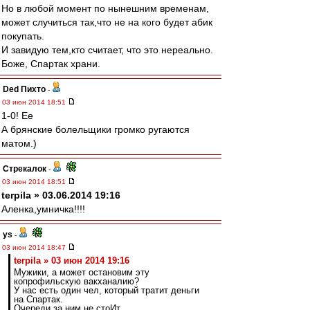
Но в любой момент по нынешним временам,
может случиться так,что не на кого будет абик
покупать.
И завидую тем,кто считает, что это нереально.
Боже, Спартак храни.
Ded Пихто
-
03 июн 2014 18:51
1-0! Ее
А брянские болельщики громко ругаются
матом.)
Стрекалок
-
03 июн 2014 18:51
terpila » 03.06.2014 19:16
Аленка,умничка!!!!
ys
-
03 июн 2014 18:47
terpila » 03 июн 2014 19:16
Мужики, а может остановим эту
копрофильскую вакханалию?
У нас есть один чел, который тратит деньги
на Спартак.
Очереди за ним не стоИт.