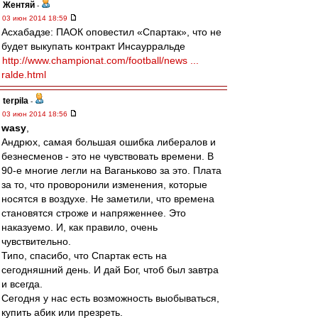
Жентяй
-
03 июн 2014 18:59
Асхабадзе: ПАОК оповестил «Спартак», что не
будет выкупать контракт Инсаурральде
http://www.championat.com/football/news ...
ralde.html
terpila
-
03 июн 2014 18:56
wasy
,
Андрюх, самая большая ошибка либералов и
безнесменов - это не чувствовать времени. В
90-е многие легли на Ваганьково за это. Плата
за то, что проворонили изменения, которые
носятся в воздухе. Не заметили, что времена
становятся строже и напряженнее. Это
наказуемо. И, как правило, очень
чувствительно.
Типо, спасибо, что Спартак есть на
сегодняшний день. И дай Бог, чтоб был завтра
и всегда.
Сегодня у нас есть возможность выобываться,
купить абик или презреть.