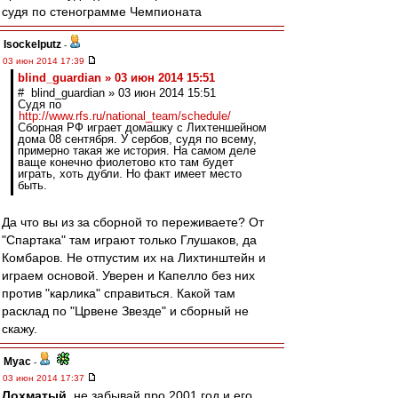
судя по стенограмме Чемпионата
Isockelputz
-
03 июн 2014 17:39
blind_guardian » 03 июн 2014 15:51
# blind_guardian » 03 июн 2014 15:51
Судя по
http://www.rfs.ru/national_team/schedule/
Сборная РФ играет домашку с Лихтеншейном
дома 08 сентября. У сербов, судя по всему,
примерно такая же история. На самом деле
ваще конечно фиолетово кто там будет
играть, хоть дубли. Но факт имеет место
быть.
Да что вы из за сборной то переживаете? От
"Спартака" там играют только Глушаков, да
Комбаров. Не отпустим их на Лихтинштейн и
играем основой. Уверен и Капелло без них
против "карлика" справиться. Какой там
расклад по "Црвене Звезде" и сборный не
скажу.
Myac
-
03 июн 2014 17:37
Лохматый
, не забывай про 2001 год и его