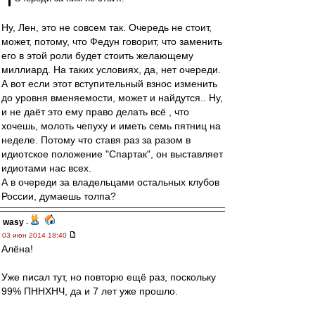
Ну, Лен, это не совсем так. Очередь не стоит,
может, потому, что Федун говорит, что заменить
его в этой роли будет стоить желающему
миллиард. На таких условиях, да, нет очереди.
А вот если этот вступительный взнос изменить
до уровня вменяемости, может и найдутся.. Ну,
и не даёт это ему право делать всё , что
хочешь, молоть чепуху и иметь семь пятниц на
неделе. Потому что ставя раз за разом в
идиотское положение "Спартак", он выставляет
идиотами нас всех.
А в очереди за владельцами остальных клубов
России, думаешь толпа?
wasy
-
03 июн 2014 18:40
Алёна!
Уже писал тут, но повторю ещё раз, поскольку
99% ПННХНЧ, да и 7 лет уже прошло.