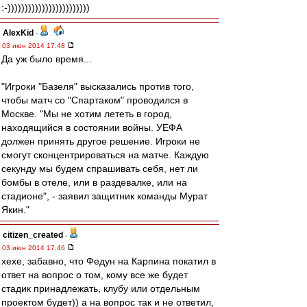
:-))))))))))))))))))))))))
AlexKid
-
03 июн 2014 17:48
Да уж было время...
"Игроки "Базеля" высказались против того,
чтобы матч со "Спартаком" проводился в
Москве. "Мы не хотим лететь в город,
находящийся в состоянии войны. УЕФА
должен принять другое решение. Игроки не
смогут сконцентрироваться на матче. Каждую
секунду мы будем спрашивать себя, нет ли
бомбы в отеле, или в раздевалке, или на
стадионе", - заявил защитник команды Мурат
Якин."
citizen_created
-
03 июн 2014 17:46
хехе, забавно, что Федун на Карпина покатил в
ответ на вопрос о том, кому все же будет
стадик принадлежать, клубу или отдельным
проектом будет)) а на вопрос так и не ответил,