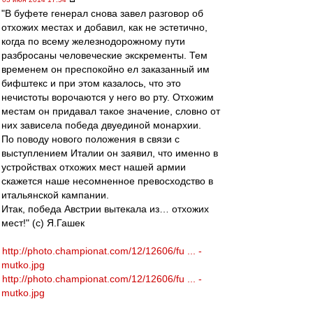
"В буфете генерал снова завел разговор об
отхожих местах и добавил, как не эстетично,
когда по всему железнодорожному пути
разбросаны человеческие экскременты. Тем
временем он преспокойно ел заказанный им
бифштекс и при этом казалось, что это
нечистоты ворочаются у него во рту. Отхожим
местам он придавал такое значение, словно от
них зависела победа двуединой монархии.
По поводу нового положения в связи с
выступлением Италии он заявил, что именно в
устройствах отхожих мест нашей армии
скажется наше несомненное превосходство в
итальянской кампании.
Итак, победа Австрии вытекала из… отхожих
мест!" (с) Я.Гашек
http://photo.championat.com/12/12606/fu ... -
mutko.jpg
http://photo.championat.com/12/12606/fu ... -
mutko.jpg