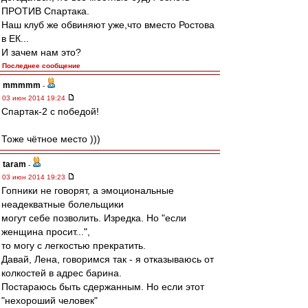
ПРОТИВ Спартака.
Наш клуб же обвиняют уже,что вместо Ростова
в ЕК...
И зачем нам это?
Последнее сообщение
mmmmm
-
03 июн 2014 19:24
Спартак-2 с победой!
Тоже чётное место )))
taram
-
03 июн 2014 19:23
Гопники не говорят, а эмоциональные
неадекватные болельщики
могут себе позволить. Изредка. Но "если
женщина просит...",
то могу с легкостью прекратить.
Давай, Лена, говоримся так - я отказываюсь от
колкостей в адрес барина.
Постараюсь быть сдержанным. Но если этот
"нехороший человек"