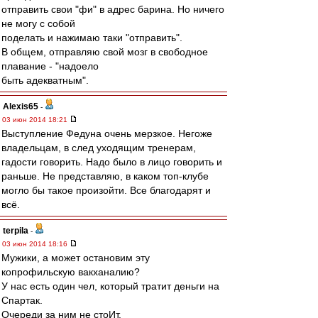
отправить свои "фи" в адрес барина. Но ничего
не могу с собой
поделать и нажимаю таки "отправить".
В общем, отправляю свой мозг в свободное
плавание - "надоело
быть адекватным".
Alexis65
-
03 июн 2014 18:21
Выступление Федуна очень мерзкое. Негоже
владельцам, в след уходящим тренерам,
гадости говорить. Надо было в лицо говорить и
раньше. Не представляю, в каком топ-клубе
могло бы такое произойти. Все благодарят и
всё.
terpila
-
03 июн 2014 18:16
Мужики, а может остановим эту
копрофильскую вакханалию?
У нас есть один чел, который тратит деньги на
Спартак.
Очереди за ним не стоИт.