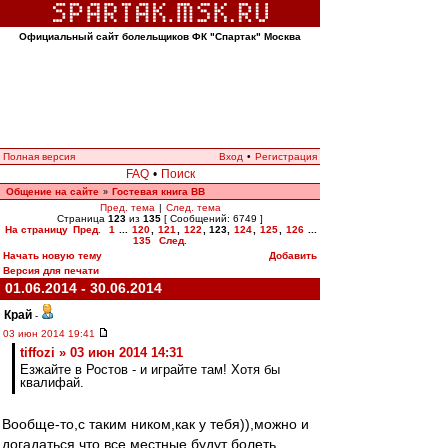
Официальный сайт болельщиков ФК "Спартак" Москва
Полная версия
Вход
•
Регистрация
FAQ
•
Поиск
Общение на сайте
Гостевая книга ВВ
»
Пред. тема
|
След. тема
Страница
123
из
135
[ Сообщений: 6749 ]
На страницу
Пред.
1
...
120
,
121
,
122
,
123
,
124
,
125
,
126
...
135
След.
Начать новую тему
Добавить
Версия для печати
01.06.2014 - 30.06.2014
Край
-
03 июн 2014 19:41
tiffozi » 03 июн 2014 14:31
Езжайте в Ростов - и играйте там! Хотя бы
квалифай.
Вообще-то,с таким ником,как у тебя)),можно и
догадаться,что все местные будут болеть