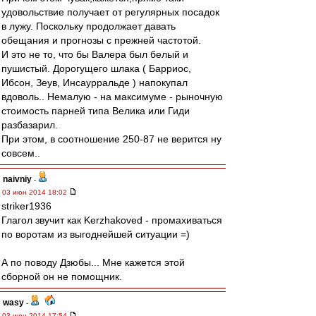
удовольствие получает от регулярных посадок
в лужу. Поскольку продолжает давать
обещания и прогнозы с прежней частотой.
И это не то, что бы Валера был белый и
пушистый. Дорогущего шлака ( Барриос,
Ибсон, Зеув, Инсаурральде ) напокупал
вдоволь.. Немалую - на максимуме - рыночную
стоимость парней типа Велика или Гиди
разбазарил.
При этом, в соотношение 250-87 не верится ну
совсем..
naivniy
-
03 июн 2014 18:02
striker1936
Глагол звучит как Kerzhakoved - промахиваться
по воротам из выгоднейшей ситуации =)
А по поводу Дзюбы... Мне кажется этой
сборной он не помощник.
wasy
-
03 июн 2014 17:54