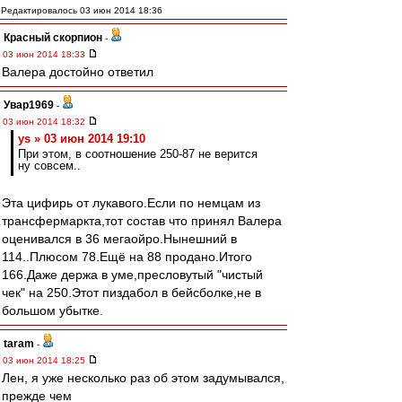
Редактировалось 03 июн 2014 18:36
Красный скорпион
-
03 июн 2014 18:33
Валера достойно ответил
Увар1969
-
03 июн 2014 18:32
ys » 03 июн 2014 19:10
При этом, в соотношение 250-87 не верится
ну совсем..
Эта цифирь от лукавого.Если по немцам из
трансфермаркта,тот состав что принял Валера
оценивался в 36 мегаойро.Нынешний в
114..Плюсом 78.Ещё на 88 продано.Итого
166.Даже держа в уме,пресловутый "чистый
чек" на 250.Этот пиздабол в бейсболке,не в
большом убытке.
taram
-
03 июн 2014 18:25
Лен, я уже несколько раз об этом задумывался,
прежде чем