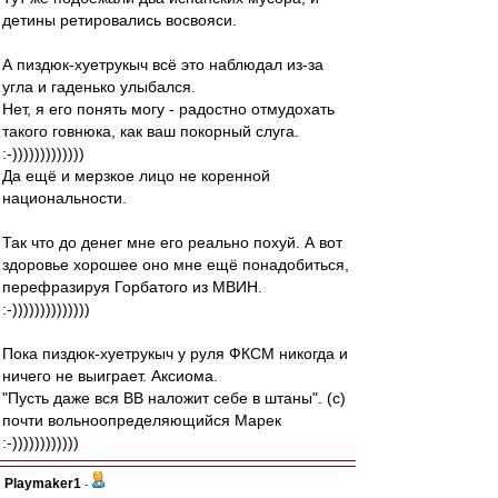
детины ретировались восвояси.
А пиздюк-хуетрукыч всё это наблюдал из-за
угла и гаденько улыбался.
Нет, я его понять могу - радостно отмудохать
такого говнюка, как ваш покорный слуга.
:-)))))))))))))
Да ещё и мерзкое лицо не коренной
национальности.
Так что до денег мне его реально похуй. А вот
здоровье хорошее оно мне ещё понадобиться,
перефразируя Горбатого из МВИН.
:-))))))))))))))
Пока пиздюк-хуетрукыч у руля ФКСМ никогда и
ничего не выиграет. Аксиома.
"Пусть даже вся ВВ наложит себе в штаны". (с)
почти вольноопределяющийся Марек
:-))))))))))))
Playmaker1
-