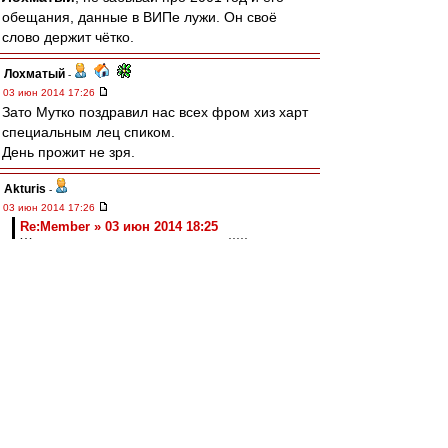
обещания, данные в ВИПе лужи. Он своё
слово держит чётко.
Лохматый
-
03 июн 2014 17:26
Зато Мутко поздравил нас всех фром хиз харт
специальным лец спиком.
День прожит не зря.
Akturis
-
03 июн 2014 17:26
Re:Member » 03 июн 2014 18:25
Ждем ответку от сбитого летчика )))))
Карпин пока отказался от комментариев.
Re:Member
-
03 июн 2014 17:25
Ждем ответку от сбитого летчика )))))
boril
-
03 июн 2014 17:22
Федун это какой то злой рок ...... рок в кепке.