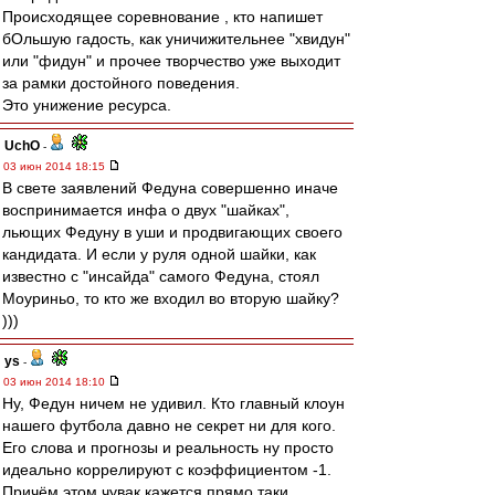
Происходящее соревнование , кто напишет
бОльшую гадость, как уничижительнее "хвидун"
или "фидун" и прочее творчество уже выходит
за рамки достойного поведения.
Это унижение ресурса.
UchO
-
03 июн 2014 18:15
В свете заявлений Федуна совершенно иначе
воспринимается инфа о двух "шайках",
льющих Федуну в уши и продвигающих своего
кандидата. И если у руля одной шайки, как
известно с "инсайда" самого Федуна, стоял
Моуриньо, то кто же входил во вторую шайку?
)))
ys
-
03 июн 2014 18:10
Ну, Федун ничем не удивил. Кто главный клоун
нашего футбола давно не секрет ни для кого.
Его слова и прогнозы и реальность ну просто
идеально коррелируют с коэффициентом -1.
Причём этом чувак,кажется,прямо таки