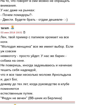
На то, что говорят в сми можно не обращать
внимания.
У нас даже на рынках:
- Почем помидоры?-
- Двести. Будете брать - отдам дешевле- :-)
taram
-
03 июн 2014 19:01
Лен, твой пример с папиком хромает на все
ноги.
"Молодая женщина" все же имеет выбор. Если
уж совсем
невмоготу - просто уйдет. У нас же барин -
собака на сене.
Не поверишь, иногда задумываюсь и начинаю
тешить себя надеждой,
что я все таки несколько моложе Арнольдыча
и, даст Бог,
доживу до тех лет, когда руководство в клубе
поменяется
естественным путем.
"Федун не вечен" (ВВ-шник из Берлина)