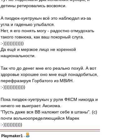
детины ретировались восвояси.
А пиздюк-хуетрукыч всё это наблюдал из-за
угла и гаденько улыбался.
Нет, я его понять могу - радостно отмудохать
такого говнюка, как ваш покорный слуга.
:-)))))))))))))
Да ещё и мерзкое лицо не коренной
национальности.
Так что до денег мне его реально похуй. А вот
здоровье хорошее оно мне ещё понадобиться,
перефразируя Горбатого из МВИН.
:-))))))))))))))
Пока пиздюк-хуетрукыч у руля ФКСМ никогда и
ничего не выиграет. Аксиома.
"Пусть даже вся ВВ наложит себе в штаны". (с)
почти вольноопределяющийся Марек
:-))))))))))))
Playmaker1
-