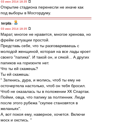
03 июн 2014 18:35
Открытие стадиона перенесли не иначе как
под выборы в Мосгордуму.
terpila
-
03 июн 2014 18:35
Марат, многое не нравится, многое хренова, но
фрейм ситуации простой.
Представь себе, что ты разговариваешь с
молодой женщиной, которая на все лады кроет
своего "папика". И такой он, и сякой... А других
папиков на горизонте нет.
Что ты ей скажешь?
Ты ей скажешь:
" Заткнись, дура, и молись, чтоб ты ему не
осточертела настолько, чтоб он тебя бросил.
Чтоб не оказалась ты в положении ХК Спартак.
Пойми, овца, что папику за полтинник. Люди
после этого рубежа "скупее становятся в
желаньях".
А, вот покоя ему, наверное, хочется. Включи
моск и окстись. "