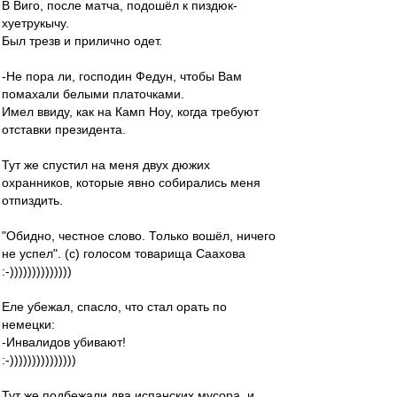
В Виго, после матча, подошёл к пиздюк-
хуетрукычу.
Был трезв и прилично одет.
-Не пора ли, господин Федун, чтобы Вам
помахали белыми платочками.
Имел ввиду, как на Камп Ноу, когда требуют
отставки президента.
Тут же спустил на меня двух дюжих
охранников, которые явно собирались меня
отпиздить.
"Обидно, честное слово. Только вошёл, ничего
не успел". (с) голосом товарища Саахова
:-))))))))))))))
Еле убежал, спасло, что стал орать по
немецки:
-Инвалидов убивают!
:-)))))))))))))))
Тут же подбежали два испанских мусора, и