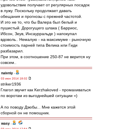
удовольствие получает от регулярных посадок
в лужу. Поскольку продолжает давать
обещания и прогнозы с прежней частотой.
И это не то, что бы Валера был белый и
пушистый. Дорогущего шлака ( Барриос,
Ибсон, Зеув, Инсаурральде ) напокупал
вдоволь.. Немалую - на максимуме - рыночную
стоимость парней типа Велика или Гиди
разбазарил.
При этом, в соотношение 250-87 не верится ну
совсем..
naivniy
-
03 июн 2014 18:02
striker1936
Глагол звучит как Kerzhakoved - промахиваться
по воротам из выгоднейшей ситуации =)
А по поводу Дзюбы... Мне кажется этой
сборной он не помощник.
wasy
-
03 июн 2014 17:54