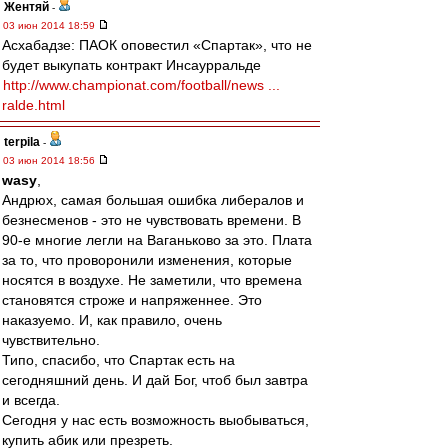
Жентяй
-
03 июн 2014 18:59
Асхабадзе: ПАОК оповестил «Спартак», что не
будет выкупать контракт Инсаурральде
http://www.championat.com/football/news ...
ralde.html
terpila
-
03 июн 2014 18:56
wasy
,
Андрюх, самая большая ошибка либералов и
безнесменов - это не чувствовать времени. В
90-е многие легли на Ваганьково за это. Плата
за то, что проворонили изменения, которые
носятся в воздухе. Не заметили, что времена
становятся строже и напряженнее. Это
наказуемо. И, как правило, очень
чувствительно.
Типо, спасибо, что Спартак есть на
сегодняшний день. И дай Бог, чтоб был завтра
и всегда.
Сегодня у нас есть возможность выобываться,
купить абик или презреть.