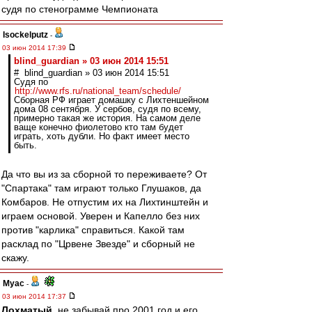
судя по стенограмме Чемпионата
Isockelputz
-
03 июн 2014 17:39
blind_guardian » 03 июн 2014 15:51
# blind_guardian » 03 июн 2014 15:51
Судя по
http://www.rfs.ru/national_team/schedule/
Сборная РФ играет домашку с Лихтеншейном
дома 08 сентября. У сербов, судя по всему,
примерно такая же история. На самом деле
ваще конечно фиолетово кто там будет
играть, хоть дубли. Но факт имеет место
быть.
Да что вы из за сборной то переживаете? От
"Спартака" там играют только Глушаков, да
Комбаров. Не отпустим их на Лихтинштейн и
играем основой. Уверен и Капелло без них
против "карлика" справиться. Какой там
расклад по "Црвене Звезде" и сборный не
скажу.
Myac
-
03 июн 2014 17:37
Лохматый
, не забывай про 2001 год и его