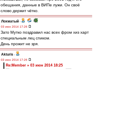
обещания, данные в ВИПе лужи. Он своё
слово держит чётко.
Лохматый
-
03 июн 2014 17:26
Зато Мутко поздравил нас всех фром хиз харт
специальным лец спиком.
День прожит не зря.
Akturis
-
03 июн 2014 17:26
Re:Member » 03 июн 2014 18:25
Ждем ответку от сбитого летчика )))))
Карпин пока отказался от комментариев.
Re:Member
-
03 июн 2014 17:25
Ждем ответку от сбитого летчика )))))
boril
-
03 июн 2014 17:22
Федун это какой то злой рок ...... рок в кепке.