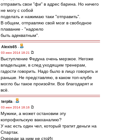
отправить свои "фи" в адрес барина. Но ничего
не могу с собой
поделать и нажимаю таки "отправить".
В общем, отправляю свой мозг в свободное
плавание - "надоело
быть адекватным".
Alexis65
-
03 июн 2014 18:21
Выступление Федуна очень мерзкое. Негоже
владельцам, в след уходящим тренерам,
гадости говорить. Надо было в лицо говорить и
раньше. Не представляю, в каком топ-клубе
могло бы такое произойти. Все благодарят и
всё.
terpila
-
03 июн 2014 18:16
Мужики, а может остановим эту
копрофильскую вакханалию?
У нас есть один чел, который тратит деньги на
Спартак.
Очереди за ним не стоИт.