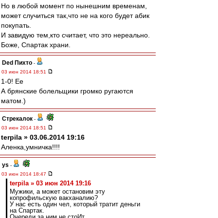
Но в любой момент по нынешним временам,
может случиться так,что не на кого будет абик
покупать.
И завидую тем,кто считает, что это нереально.
Боже, Спартак храни.
Ded Пихто
-
03 июн 2014 18:51
1-0! Ее
А брянские болельщики громко ругаются
матом.)
Стрекалок
-
03 июн 2014 18:51
terpila » 03.06.2014 19:16
Аленка,умничка!!!!
ys
-
03 июн 2014 18:47
terpila » 03 июн 2014 19:16
Мужики, а может остановим эту
копрофильскую вакханалию?
У нас есть один чел, который тратит деньги
на Спартак.
Очереди за ним не стоИт.