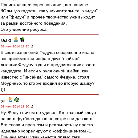
Происходящее соревнование , кто напишет
бОльшую гадость, как уничижительнее "хвидун"
или "фидун" и прочее творчество уже выходит
за рамки достойного поведения.
Это унижение ресурса.
UchO
-
03 июн 2014 18:15
В свете заявлений Федуна совершенно иначе
воспринимается инфа о двух "шайках",
льющих Федуну в уши и продвигающих своего
кандидата. И если у руля одной шайки, как
известно с "инсайда" самого Федуна, стоял
Моуриньо, то кто же входил во вторую шайку?
)))
ys
-
03 июн 2014 18:10
Ну, Федун ничем не удивил. Кто главный клоун
нашего футбола давно не секрет ни для кого.
Его слова и прогнозы и реальность ну просто
идеально коррелируют с коэффициентом -1.
Причём этом чувак,кажется,прямо таки