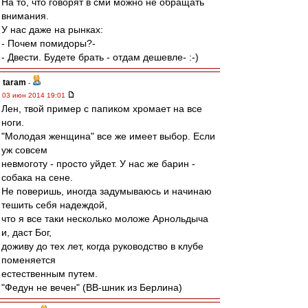
На то, что говорят в сми можно не обращать
внимания.
У нас даже на рынках:
- Почем помидоры?-
- Двести. Будете брать - отдам дешевле- :-)
taram
-
03 июн 2014 19:01
Лен, твой пример с папиком хромает на все
ноги.
"Молодая женщина" все же имеет выбор. Если
уж совсем
невмоготу - просто уйдет. У нас же барин -
собака на сене.
Не поверишь, иногда задумываюсь и начинаю
тешить себя надеждой,
что я все таки несколько моложе Арнольдыча
и, даст Бог,
доживу до тех лет, когда руководство в клубе
поменяется
естественным путем.
"Федун не вечен" (ВВ-шник из Берлина)