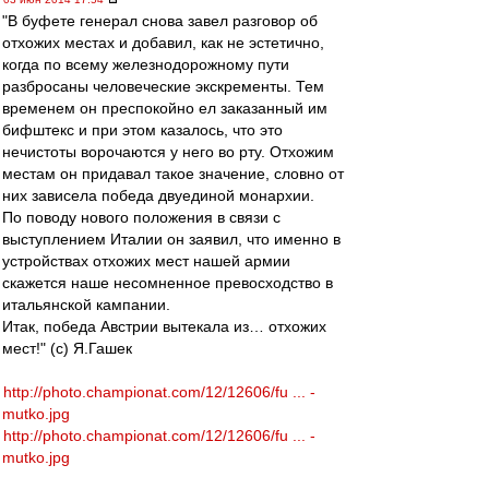
"В буфете генерал снова завел разговор об
отхожих местах и добавил, как не эстетично,
когда по всему железнодорожному пути
разбросаны человеческие экскременты. Тем
временем он преспокойно ел заказанный им
бифштекс и при этом казалось, что это
нечистоты ворочаются у него во рту. Отхожим
местам он придавал такое значение, словно от
них зависела победа двуединой монархии.
По поводу нового положения в связи с
выступлением Италии он заявил, что именно в
устройствах отхожих мест нашей армии
скажется наше несомненное превосходство в
итальянской кампании.
Итак, победа Австрии вытекала из… отхожих
мест!" (с) Я.Гашек
http://photo.championat.com/12/12606/fu ... -
mutko.jpg
http://photo.championat.com/12/12606/fu ... -
mutko.jpg