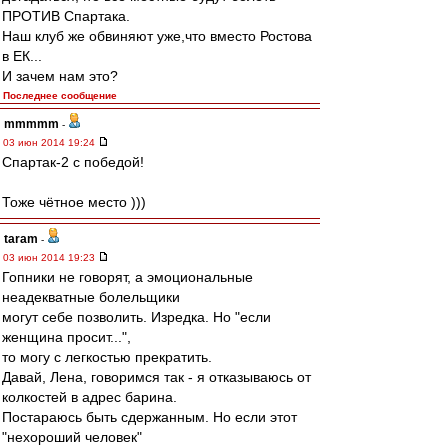
ПРОТИВ Спартака.
Наш клуб же обвиняют уже,что вместо Ростова
в ЕК...
И зачем нам это?
Последнее сообщение
mmmmm
-
03 июн 2014 19:24
Спартак-2 с победой!
Тоже чётное место )))
taram
-
03 июн 2014 19:23
Гопники не говорят, а эмоциональные
неадекватные болельщики
могут себе позволить. Изредка. Но "если
женщина просит...",
то могу с легкостью прекратить.
Давай, Лена, говоримся так - я отказываюсь от
колкостей в адрес барина.
Постараюсь быть сдержанным. Но если этот
"нехороший человек"