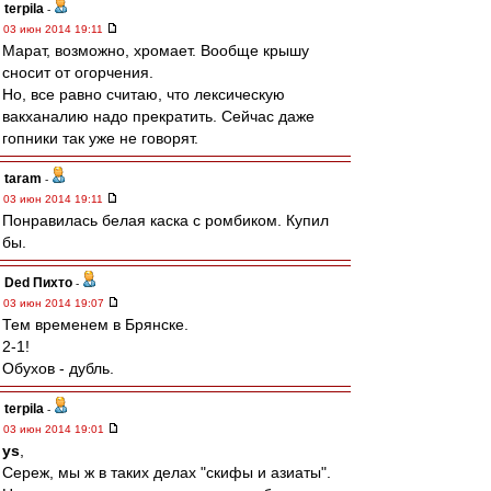
terpila
-
03 июн 2014 19:11
Марат, возможно, хромает. Вообще крышу
сносит от огорчения.
Но, все равно считаю, что лексическую
вакханалию надо прекратить. Сейчас даже
гопники так уже не говорят.
taram
-
03 июн 2014 19:11
Понравилась белая каска с ромбиком. Купил
бы.
Ded Пихто
-
03 июн 2014 19:07
Тем временем в Брянске.
2-1!
Обухов - дубль.
terpila
-
03 июн 2014 19:01
ys
,
Сереж, мы ж в таких делах "скифы и азиаты".