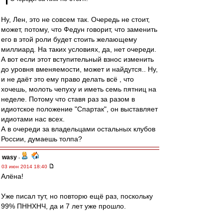
Ну, Лен, это не совсем так. Очередь не стоит,
может, потому, что Федун говорит, что заменить
его в этой роли будет стоить желающему
миллиард. На таких условиях, да, нет очереди.
А вот если этот вступительный взнос изменить
до уровня вменяемости, может и найдутся.. Ну,
и не даёт это ему право делать всё , что
хочешь, молоть чепуху и иметь семь пятниц на
неделе. Потому что ставя раз за разом в
идиотское положение "Спартак", он выставляет
идиотами нас всех.
А в очереди за владельцами остальных клубов
России, думаешь толпа?
wasy
-
03 июн 2014 18:40
Алёна!
Уже писал тут, но повторю ещё раз, поскольку
99% ПННХНЧ, да и 7 лет уже прошло.