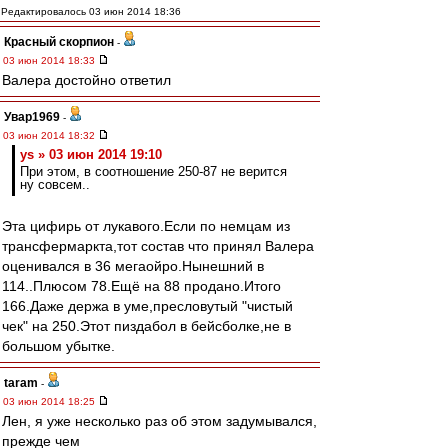
Редактировалось 03 июн 2014 18:36
Красный скорпион
-
03 июн 2014 18:33
Валера достойно ответил
Увар1969
-
03 июн 2014 18:32
ys » 03 июн 2014 19:10
При этом, в соотношение 250-87 не верится
ну совсем..
Эта цифирь от лукавого.Если по немцам из
трансфермаркта,тот состав что принял Валера
оценивался в 36 мегаойро.Нынешний в
114..Плюсом 78.Ещё на 88 продано.Итого
166.Даже держа в уме,пресловутый "чистый
чек" на 250.Этот пиздабол в бейсболке,не в
большом убытке.
taram
-
03 июн 2014 18:25
Лен, я уже несколько раз об этом задумывался,
прежде чем