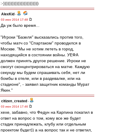
:-))))))))))))))))))))))))
AlexKid
-
03 июн 2014 17:48
Да уж было время...
"Игроки "Базеля" высказались против того,
чтобы матч со "Спартаком" проводился в
Москве. "Мы не хотим лететь в город,
находящийся в состоянии войны. УЕФА
должен принять другое решение. Игроки не
смогут сконцентрироваться на матче. Каждую
секунду мы будем спрашивать себя, нет ли
бомбы в отеле, или в раздевалке, или на
стадионе", - заявил защитник команды Мурат
Якин."
citizen_created
-
03 июн 2014 17:46
хехе, забавно, что Федун на Карпина покатил в
ответ на вопрос о том, кому все же будет
стадик принадлежать, клубу или отдельным
проектом будет)) а на вопрос так и не ответил,