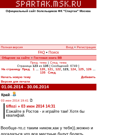
Официальный сайт болельщиков ФК "Спартак" Москва
Полная версия
Вход
•
Регистрация
FAQ
•
Поиск
Общение на сайте
Гостевая книга ВВ
»
Пред. тема
|
След. тема
Страница
123
из
135
[ Сообщений: 6749 ]
На страницу
Пред.
1
...
120
,
121
,
122
,
123
,
124
,
125
,
126
...
135
След.
Начать новую тему
Добавить
Версия для печати
01.06.2014 - 30.06.2014
Край
-
03 июн 2014 19:41
tiffozi » 03 июн 2014 14:31
Езжайте в Ростов - и играйте там! Хотя бы
квалифай.
Вообще-то,с таким ником,как у тебя)),можно и
догадаться,что все местные будут болеть