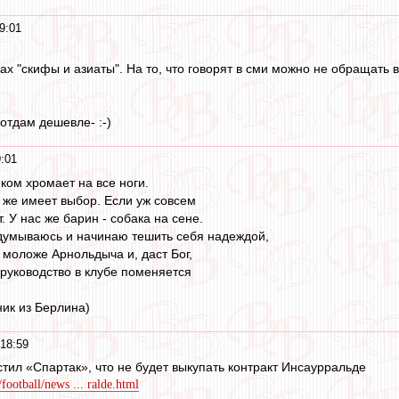
9:01
ах "скифы и азиаты". На то, что говорят в сми можно не обращать 
 отдам дешевле- :-)
:01
ком хромает на все ноги.
же имеет выбор. Если уж совсем
. У нас же барин - собака на сене.
адумываюсь и начинаю тешить себя надеждой,
о моложе Арнольдыча и, даст Бог,
а руководство в клубе поменяется
ник из Берлина)
18:59
тил «Спартак», что не будет выкупать контракт Инсаурральде
ootball/news ... ralde.html