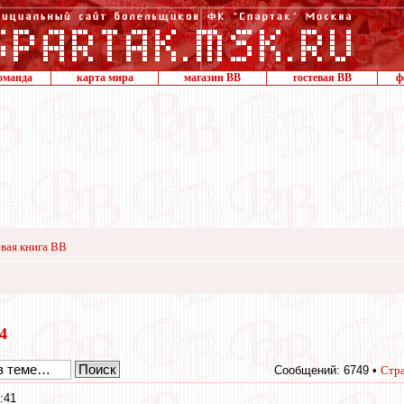
оманда
карта мира
магазин ВВ
гостевая ВВ
ф
вая книга ВВ
14
Сообщений: 6749 •
Стр
:41