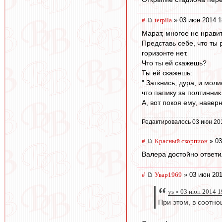
#
terpila
» 03 июн 2014 1
Марат, многое не нрави
Представь себе, что ты 
горизонте нет.
Что ты ей скажешь?
Ты ей скажешь:
" Заткнись, дура, и мол
что папику за полтинник
А, вот покоя ему, наверн
Редактировалось 03 июн 20
#
Красный скорпион
» 03
Валера достойно ответи
#
Увар1969
» 03 июн 201
ys » 03 июн 2014 1
При этом, в соотно