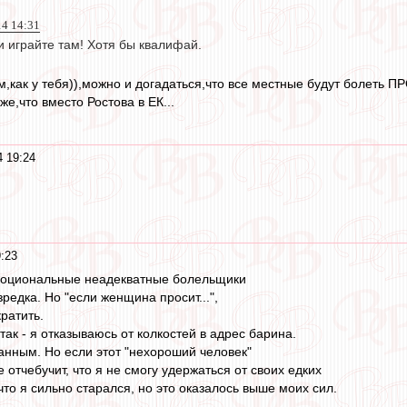
14 14:31
 и играйте там! Хотя бы квалифай.
м,как у тебя)),можно и догадаться,что все местные будут болеть 
е,что вместо Ростова в ЕК...
 19:24
:23
эмоциональные неадекватные болельщики
зредка. Но "если женщина просит...",
кратить.
так - я отказываюсь от колкостей в адрес барина.
нным. Но если этот "нехороший человек"
е отчебучит, что я не смогу удержаться от своих едких
что я сильно старался, но это оказалось выше моих сил.