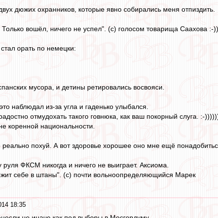
 двух дюжих охранников, которые явно собирались меня отпиздить.
Только вошёл, ничего не успел". (с) голосом товарища Саахова :-))))
 стал орать по немецки:
спанских мусора, и детины ретировались восвояси.
это наблюдал из-за угла и гаденько улыбался.
радостно отмудохать такого говнюка, как ваш покорный слуга. :-)))))))
не коренной национальности.
о реально похуй. А вот здоровье хорошее оно мне ещё понадобиться,
у руля ФКСМ никогда и ничего не выиграет. Аксиома.
ожит себе в штаны". (с) почти вольноопределяющийся Марек
014 18:35
несли не иначе как под выборы в Мосгордуму.