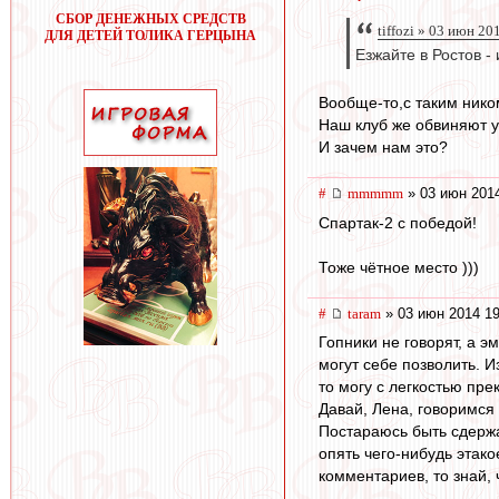
СБОР ДЕНЕЖНЫХ СРЕДСТВ
tiffozi » 03 июн 20
ДЛЯ ДЕТЕЙ ТОЛИКА ГЕРЦЫНА
Езжайте в Ростов -
Вообще-то,с таким нико
Наш клуб же обвиняют уж
И зачем нам это?
#
mmmmm
» 03 июн 2014
Спартак-2 с победой!
Тоже чётное место )))
#
taram
» 03 июн 2014 19
Гопники не говорят, а 
могут себе позволить. И
то могу с легкостью пре
Давай, Лена, говоримся 
Постараюсь быть сдержа
опять чего-нибудь этако
комментариев, то знай, 