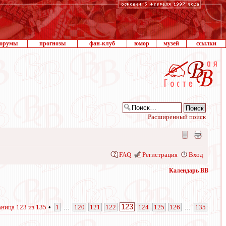
орумы
прогнозы
фан-клуб
юмор
музей
ссылки
Расширенный поиск
FAQ
Регистрация
Вход
Календарь ВВ
123
аница
123
из
135
•
1
...
120
121
122
124
125
126
...
135