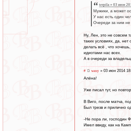
terpila » 03 июн 2
Мужики, а может о
У нас есть один че
Очереди за ним не 
Ну, Лен, это не совсем 
таких условиях, да, нет
делать всё , что хочешь
идиотами нас всех.
А в очереди за владель
#
wasy
» 03 июн 2014 18
Алёна!
Уже писал тут, но повт
В Виго, после матча, по
Был трезв и прилично од
-Не пора ли, господин 
Имел ввиду, как на Камп