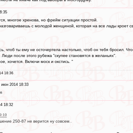
8:35
тся, многое хренова, но фрейм ситуации простой.
разговариваешь с молодой женщиной, которая на все лады кроет свое
ись, чтоб ты ему не осточертела настолько, чтоб он тебя бросил. Ч
. Люди после этого рубежа "скупее становятся в желаньях".
ое, хочется. Включи моск и окстись. "
14 18:36
 июн 2014 18:33
л
4 18:32
9:10
шение 250-87 не верится ну совсем..