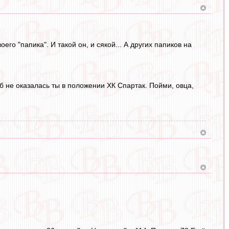
го "папика". И такой он, и сякой... А других папиков на
тоб не оказалась ты в положении ХК Спартак. Пойми, овца,