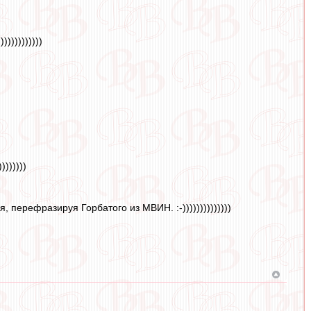
))))))))))
))))))
 перефразируя Горбатого из МВИН. :-))))))))))))))