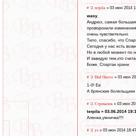
#
terpila
» 03 июн 2014 1
wasy
,
Андрюх, самая большая о
проворонили изменения,
очень чувствительно.
Типо, спасибо, что Спар
Сегодня у нас есть возм
Но в любой момент по н
И завидую тем,кто счита
Боже, Спартак храни.
#
Ded Пихто
» 03 июн 20
1-0! Ее
А брянские болельщики 
#
Стрекалок
» 03 июн 20
terpila » 03.06.2014 19:
Аленка,умничка!!!!
#
ys
» 03 июн 2014 18:4