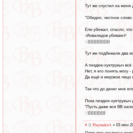
Тут же спустил на меня
"Обидно, честное слово. 
Еле убежал, спасло, что
-Инвалидов убивают!
:-)))))))))))))))
Тут же подбежали два и
А пиздюк-хуетрукыч всё 
Нет, я его понять могу - 
Да ещё и мерзкое лицо 
Так что до денег мне ег
Пока пиздюк-хуетрукыч 
"Пусть даже вся ВВ нал
:-))))))))))))
#
Playmaker1
» 03 июн 2
Открытие стадиона пере