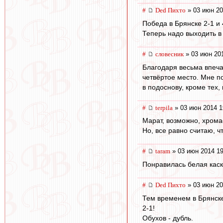
#
Ded Пихто
» 03 июн 20
Победа в Брянске 2-1 и 
Теперь надо выходить в 
#
словесник
» 03 июн 201
Благодаря весьма впеча
четвёртое место. Мне по
в подоснову, кроме тех,
#
terpila
» 03 июн 2014 1
Марат, возможно, хрома
Но, все равно считаю, ч
#
taram
» 03 июн 2014 19
Понравилась белая каск
#
Ded Пихто
» 03 июн 20
Тем временем в Брянск
2-1!
Обухов - дубль.