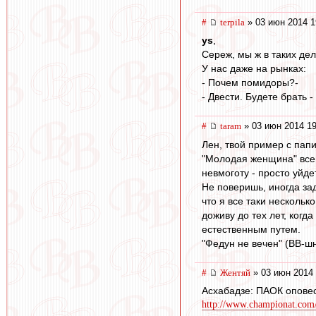
#
terpila
» 03 июн 2014 1
ys
,
Сереж, мы ж в таких дел
У нас даже на рынках:
- Почем помидоры?-
- Двести. Будете брать -
#
taram
» 03 июн 2014 19
Лен, твой пример с папи
"Молодая женщина" все 
невмоготу - просто уйдет
Не поверишь, иногда з
что я все таки нескольк
доживу до тех лет, когд
естественным путем.
"Федун не вечен" (ВВ-ш
#
Жентяй
» 03 июн 2014 
Асхабадзе: ПАОК оповес
http://www.championat.com/f