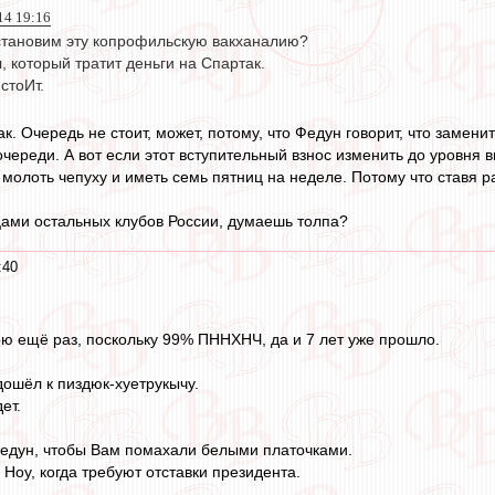
014 19:16
становим эту копрофильскую вакханалию?
л, который тратит деньги на Спартак.
стоИт.
так. Очередь не стоит, может, потому, что Федун говорит, что заме
 очереди. А вот если этот вступительный взнос изменить до уровня 
, молоть чепуху и иметь семь пятниц на неделе. Потому что ставя р
цами остальных клубов России, думаешь толпа?
:40
орю ещё раз, поскольку 99% ПННХНЧ, да и 7 лет уже прошло.
дошёл к пиздюк-хуетрукычу.
ет.
Федун, чтобы Вам помахали белыми платочками.
 Ноу, когда требуют отставки президента.