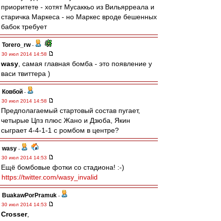
приоритете - хотят Мусаккьо из Вильярреала и
старичка Маркеса - но Маркес вроде бешенных
бабок требует
Torero_rw
-
30 июл 2014 14:58
wasy
, самая главная бомба - это появление у
васи твиттера )
Ковбой
-
30 июл 2014 14:58
Предполагаемый стартовый состав пугает,
четырые Цпз плюс Жано и Дзюба, Якин
сыграет 4-4-1-1 с ромбом в центре?
wasy
-
30 июл 2014 14:53
Ещё бомбовые фотки со стадиона! :-)
https://twitter.com/wasy_invalid
BuakawPorPramuk
-
30 июл 2014 14:53
Crosser
,