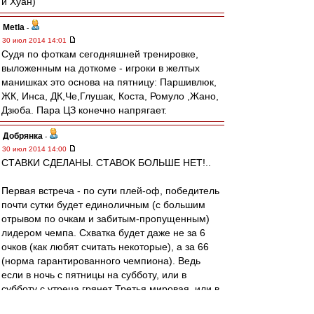
и Хуан)
Metla
-
30 июл 2014 14:01
Судя по фоткам сегодняшней тренировке,
выложенным на доткоме - игроки в желтых
манишках это основа на пятницу: Паршивлюк,
ЖК, Инса, ДК,Че,Глушак, Коста, Ромуло ,Жано,
Дзюба. Пара ЦЗ конечно напрягает.
Добрянка
-
30 июл 2014 14:00
СТАВКИ СДЕЛАНЫ. СТАВОК БОЛЬШЕ НЕТ!..
Первая встреча - по сути плей-оф, победитель
почти сутки будет единоличным (с большим
отрывом по очкам и забитым-пропущенным)
лидером чемпа. Схватка будет даже не за 6
очков (как любят считать некоторые), а за 66
(норма гарантированного чемпиона). Ведь
если в ночь с пятницы на субботу, или в
субботу с утреца грянет Третья мировая, или в
землю со всей дури втемяшится обломок