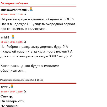
Последнее сообщение
BuakawPorPramuk
-
30 июл 2014 16:46
Ребров же вроде нормально общается с ОПГ?
Это я в надежде НЕ увидеть очередной сериал
про конфликты в коллективе.
mib83
-
30 июл 2014 16:45
Че, Ребров и раздевалку держать будет? А
пиздюлей кому-нить за халатность вломит? А
для кого он авторитет, в какую "ОПГ" входит?
Какая разница, кто будет вымпелами
обмениваться...
Редактировалось 30 июл 2014 16:46
tiffozi
-
30 июл 2014 16:36
Спектр
,
Он теперь кто?
Ну ваааще