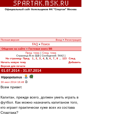
Официальный сайт болельщиков ФК "Спартак" Москва
Полная версия
Вход
•
Регистрация
FAQ
•
Поиск
Общение на сайте
Гостевая книга ВВ
»
Пред. тема
|
След. тема
Страница
5
из
113
[ Сообщений: 5642 ]
На страницу
Пред.
1
,
2
,
3
,
4
,
5
,
6
,
7
,
8
...
113
След.
Начать новую тему
Добавить
Версия для печати
01.07.2014 - 31.07.2014
Hippopotamus
-
30 июл 2014 16:48
Всем привет.
Капитан, прежде всего, должен уметь играть в
футбол. Как можно назначить капитаном того,
кто играет практически хуже всех из состава
Спартака?