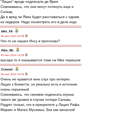
"Лацио" вроде подписали де Врея.
Сомневаюсь, что они могут потянуть еще и
Сальву.
Да и вряд ли Якин будет расставаться с одним
из лидеров. Надо посмотреть его в деле еще.
alex_irk
-
30 июл 2014 14:38
Что-то не нашел Инсу в прогнозах?
Alex_Mc
-
30 июл 2014 14:29
мусора то я оказывается тоже на Nike перешли
Crosser
-
30 июл 2014 14:28
Очень не нравится мне слух про интерес
Лацио к Боккетти, он реально есть и источник
очень серьезный
Сомневаюсь, что сможем подписать игрока
такого же уровня в случае потери Сальвы
Радует только, что в приоритете у Лацио Рафа
Маркес и Матео Мусаккьо, Бок как запасной