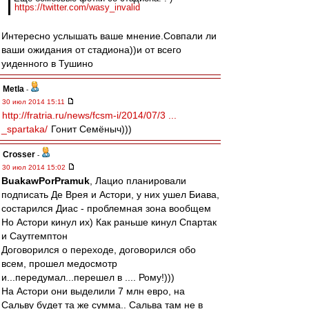
https://twitter.com/wasy_invalid
Интересно услышать ваше мнение.Совпали ли
ваши ожидания от стадиона))и от всего
уиденного в Тушино
Metla
-
30 июл 2014 15:11
http://fratria.ru/news/fcsm-i/2014/07/3 ...
_spartaka/
Гонит Семёныч)))
Crosser
-
30 июл 2014 15:02
BuakawPorPramuk
, Лацио планировали
подписать Де Врея и Астори, у них ушел Биава,
состарился Диас - проблемная зона вообщем
Но Астори кинул их) Как раньше кинул Спартак
и Саутгемптон
Договорился о переходе, договорился обо
всем, прошел медосмотр
и...передумал...перешел в .... Рому!)))
На Астори они выделили 7 млн евро, на
Сальву будет та же сумма.. Сальва там не в