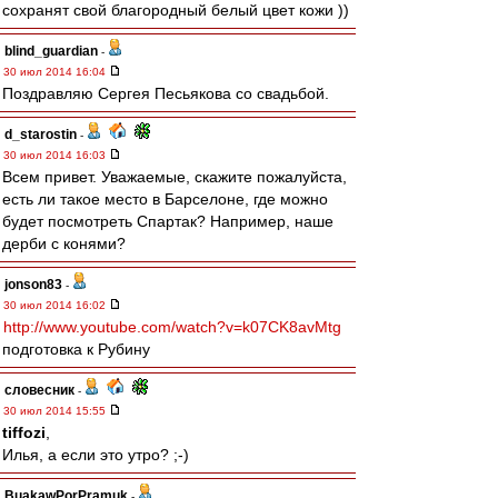
сохранят свой благородный белый цвет кожи ))
blind_guardian
-
30 июл 2014 16:04
Поздравляю Сергея Песьякова со свадьбой.
d_starostin
-
30 июл 2014 16:03
Всем привет. Уважаемые, скажите пожалуйста,
есть ли такое место в Барселоне, где можно
будет посмотреть Спартак? Например, наше
дерби с конями?
jonson83
-
30 июл 2014 16:02
http://www.youtube.com/watch?v=k07CK8avMtg
подготовка к Рубину
словесник
-
30 июл 2014 15:55
tiffozi
,
Илья, а если это утро? ;-)
BuakawPorPramuk
-