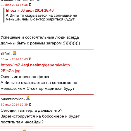
30 июл 2014 15:46
tiffozi » 30 июл 2014 16:43
А Випы то оказывается на солнышке не
меньше, чем С-сектор жариться будут
Успешные и состоятельные люди всегда
должны быть с ровным загаром :)))))))))))
tiffozi
-
30 июл 2014 15:43
https://irs2.4sqi.net/img/general/width ...
2EjnZo.jpg
Очень интересная фотка
А Випы то оказывается на солнышке не
меньше, чем С-сектор жариться будут
Valentinovich
-
30 июл 2014 15:39
Сегодня твиттер, а дальше что?
Зарегистрируется на бобсоккере и будет
постить там инсайды?