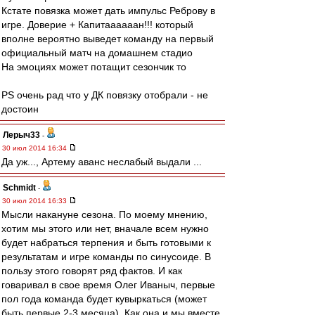
Кстате повязка может дать импульс Реброву в
игре. Доверие + Капитаааааан!!! который
вполне вероятно выведет команду на первый
официальный матч на домашнем стадио
На эмоциях может потащит сезончик то
PS очень рад что у ДК повязку отобрали - не
достоин
Лерыч33
-
30 июл 2014 16:34
Да уж..., Артему аванс неслабый выдали ...
Schmidt
-
30 июл 2014 16:33
Мысли накануне сезона. По моему мнению,
хотим мы этого или нет, вначале всем нужно
будет набраться терпения и быть готовыми к
результатам и игре команды по синусоиде. В
пользу этого говорят ряд фактов. И как
говаривал в свое время Олег Иваныч, первые
пол года команда будет кувыркаться (может
быть первые 2-3 месяца). Как она и мы вместе