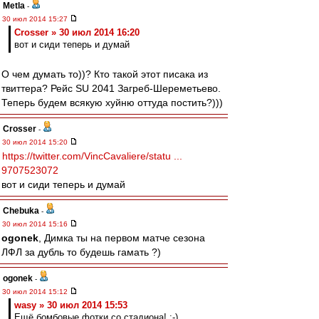
Metla
-
30 июл 2014 15:27
Crosser » 30 июл 2014 16:20
вот и сиди теперь и думай
О чем думать то))? Кто такой этот писака из
твиттера? Рейс SU 2041 Загреб-Шереметьево.
Теперь будем всякую хуйню оттуда постить?)))
Crosser
-
30 июл 2014 15:20
https://twitter.com/VincCavaliere/statu ...
9707523072
вот и сиди теперь и думай
Chebuka
-
30 июл 2014 15:16
ogonek
, Димка ты на первом матче сезона
ЛФЛ за дубль то будешь гамать ?)
ogonek
-
30 июл 2014 15:12
wasy » 30 июл 2014 15:53
Ещё бомбовые фотки со стадиона! :-)