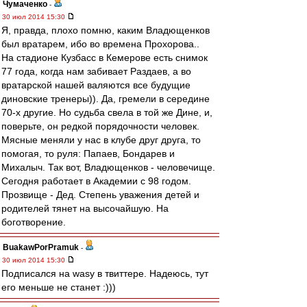
Чумаченко
-
30 июл 2014 15:30
Я, правда, плохо помню, каким Владющенков
был вратарем, ибо во времена Прохорова..
На стадионе Кузбасс в Кемерове есть снимок
77 года, когда нам забивает Раздаев, а во
вратарской нашей валяются все будущие
диновские тренеры)). Да, гремели в середине
70-х другие. Но судьба свела в той же Дине, и,
поверьте, он редкой порядочности человек.
Мясные меняли у нас в клубе друг друга, то
помогая, то руля: Папаев, Бондарев и
Михалыч. Так вот, Владющенков - человечище.
Сегодня работает в Академии с 98 годом.
Прозвище - Дед. Степень уважения детей и
родителей тянет на высочайшую. На
боготворение.
BuakawPorPramuk
-
30 июл 2014 15:30
Подписался на wasy в твиттере. Надеюсь, тут
его меньше не станет :)))