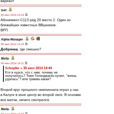
вариант
tsel
-
30 июл 2014 14:16
Абонемент-С113 ряд 20 место 2. Один из
ближайших известных ВВшников-
ВРП.
Alpha-Manager
-
30 июл 2014 14:15
Добрянка
, где смешно?
Metla
-
30 июл 2014 14:11
Schopfer » 30 июл 2014 14:44
Кто в курсе, что с ним, почему не
получилось? Тоже Гелендваген купил, "жизнь
удалась"? или травма какая?
Второй круг прошлого чемпионата играл у нас
в Калуге в зоне центр во второй лиге. В основке
все матчи, ничего смотрелся.
Metla
-
30 июл 2014 14:07