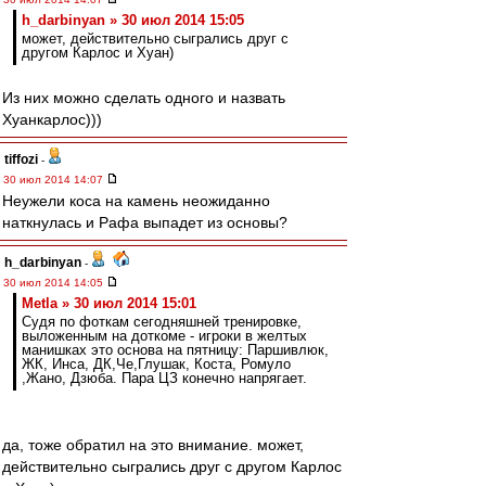
h_darbinyan » 30 июл 2014 15:05
может, действительно сыгрались друг с
другом Карлос и Хуан)
Из них можно сделать одного и назвать
Хуанкарлос)))
tiffozi
-
30 июл 2014 14:07
Неужели коса на камень неожиданно
наткнулась и Рафа выпадет из основы?
h_darbinyan
-
30 июл 2014 14:05
Metla » 30 июл 2014 15:01
Судя по фоткам сегодняшней тренировке,
выложенным на доткоме - игроки в желтых
манишках это основа на пятницу: Паршивлюк,
ЖК, Инса, ДК,Че,Глушак, Коста, Ромуло
,Жано, Дзюба. Пара ЦЗ конечно напрягает.
да, тоже обратил на это внимание. может,
действительно сыгрались друг с другом Карлос