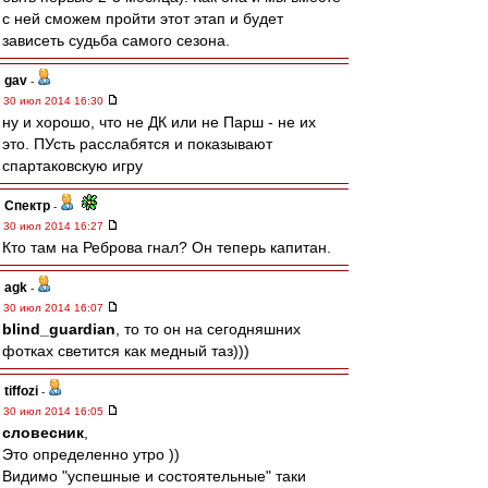
с ней сможем пройти этот этап и будет
зависеть судьба самого сезона.
gav
-
30 июл 2014 16:30
ну и хорошо, что не ДК или не Парш - не их
это. ПУсть расслабятся и показывают
спартаковскую игру
Спектр
-
30 июл 2014 16:27
Кто там на Реброва гнал? Он теперь капитан.
agk
-
30 июл 2014 16:07
blind_guardian
, то то он на сегодняшних
фотках светится как медный таз)))
tiffozi
-
30 июл 2014 16:05
словесник
,
Это определенно утро ))
Видимо "успешные и состоятельные" таки