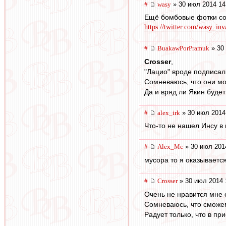
#
wasy
» 30 июл 2014 14
Ещё бомбовые фотки со 
https://twitter.com/wasy_inv
#
BuakawPorPramuk
» 30
Crosser
,
"Лацио" вроде подписал
Сомневаюсь, что они мо
Да и вряд ли Якин будет
#
alex_irk
» 30 июл 2014
Что-то не нашел Инсу в
#
Alex_Mc
» 30 июл 201
мусора то я оказываетс
#
Crosser
» 30 июл 2014 
Очень не нравится мне с
Сомневаюсь, что сможем
Радует только, что в п