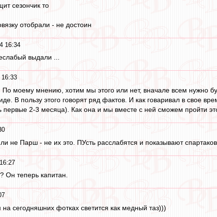
ит сезончик то
овязку отобрали - не достоин
4 16:34
неслабый выдали ...
 16:33
 По моему мнению, хотим мы этого или нет, вначале всем нужно бу
де. В пользу этого говорят ряд фактов. И как говаривал в свое вр
 первые 2-3 месяца). Как она и мы вместе с ней сможем пройти это
30
или не Парш - не их это. ПУсть расслабятся и показывают спартако
16:27
? Он теперь капитан.
07
он на сегодняшних фотках светится как медный таз)))