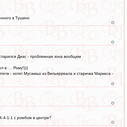
енного в Тушино
остарился Диас - проблемная зона вообщем
в .... Рому!)))
тете - хотят Мусаккьо из Вильярреала и старичка Маркеса -
4-4-1-1 с ромбом в центре?