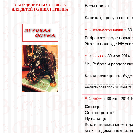
СБОР ДЕНЕЖНЫХ СРЕДСТВ
Всем привет.
ДЛЯ ДЕТЕЙ ТОЛИКА ГЕРЦЫНА
Капитан, прежде всего, 
#
BuakawPorPramuk
» 30
Ребров же вроде норма
Это я в надежде НЕ уви
#
mib83
» 30 июл 2014 1
Че, Ребров и раздевалку
Какая разница, кто буд
Редактировалось 30 июл 20
#
tiffozi
» 30 июл 2014 1
Спектр
,
Он теперь кто?
Ну ваааще
Кстате повязка может д
матч на домашнем стад