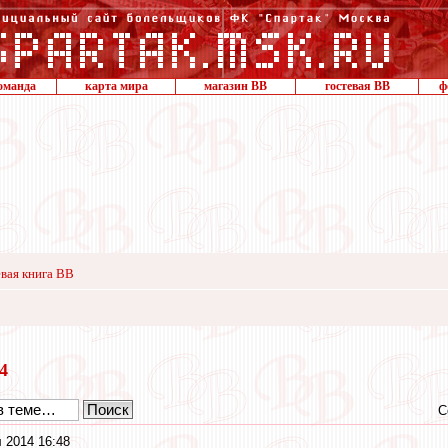
оманда
карта мира
магазин ВВ
гостевая ВВ
ф
вая книга ВВ
14
С
 2014 16:48