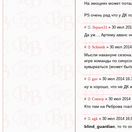
На эмоциях может потащ
PS очень рад что у ДК п
#
Лерыч33
» 30 июл 201
Да уж..., Артему аванс 
#
Schmidt
» 30 июл 2014
Мысли накануне сезона.
игре команды по синусои
кувыркаться (может быть
#
gav
» 30 июл 2014 16:
ну и хорошо, что не ДК 
#
Спектр
» 30 июл 2014 
Кто там на Реброва гнал
#
agk
» 30 июл 2014 16:
blind_guardian
, то то 