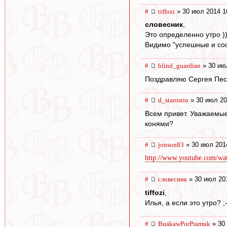
#
tiffozi
» 30 июл 2014 1
словесник
,
Это определенно утро )
Видимо "успешные и сос
#
blind_guardian
» 30 ию
Поздравляю Сергея Песь
#
d_starostin
» 30 июл 20
Всем привет. Уважаемые
конями?
#
jonson83
» 30 июл 201
http://www.youtube.com/w
#
словесник
» 30 июл 20
tiffozi
,
Илья, а если это утро? ;-
#
BuakawPorPramuk
» 30