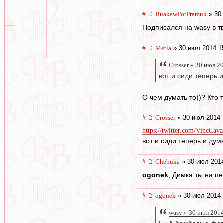
#
BuakawPorPramuk
» 30
Подписался на wasy в тв
#
Metla
» 30 июл 2014 1
Crosser » 30 июл 2
вот и сиди теперь 
О чем думать то))? Кто 
#
Crosser
» 30 июл 2014 
https://twitter.com/VincCava
вот и сиди теперь и дум
#
Chebuka
» 30 июл 2014
ogonek
, Димка ты на п
#
ogonek
» 30 июл 2014 
wasy » 30 июл 201