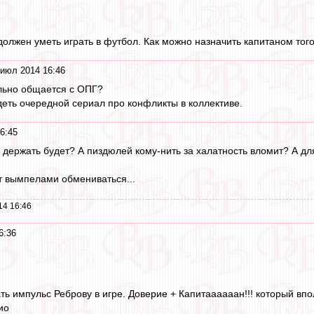
должен уметь играть в футбол. Как можно назначить капитаном того
 июл 2014 16:46
льно общается с ОПГ?
деть очередной сериал про конфликты в коллективе.
6:45
 держать будет? А пиздюлей кому-нить за халатность вломит? А для
ет вымпелами обмениваться...
14 16:46
6:36
ать импульс Реброву в игре. Доверие + Капитаааааан!!! который 
ио