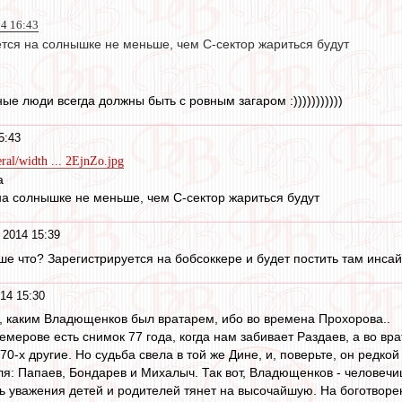
14 16:43
ется на солнышке не меньше, чем С-сектор жариться будут
е люди всегда должны быть с ровным загаром :)))))))))))
5:43
eral/width ... 2EjnZo.jpg
а
на солнышке не меньше, чем С-сектор жариться будут
 2014 15:39
ьше что? Зарегистрируется на бобсоккере и будет постить там инса
14 15:30
, каким Владющенков был вратарем, ибо во времена Прохорова..
Кемерове есть снимок 77 года, когда нам забивает Раздаев, а во в
70-х другие. Но судьба свела в той же Дине, и, поверьте, он редко
уля: Папаев, Бондарев и Михалыч. Так вот, Владющенков - человеч
ь уважения детей и родителей тянет на высочайшую. На боготворе