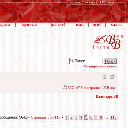
орумы
прогнозы
фан-клуб
юмор
музей
ссылки
Расширенный поиск
FAQ
Регистрация
Вход
Календарь ВВ
5
ообщений: 5642 •
Страница
5
из
113
•
1
2
3
4
6
7
8
...
113