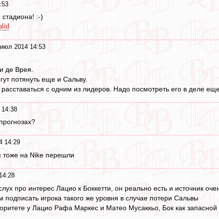
:53
стадиона! :-)
alid
 июл 2014 14:53
и де Врея.
гут потянуть еще и Сальву.
 расставаться с одним из лидеров. Надо посмотреть его в деле еще
 14:38
 прогнозах?
4 14:29
я тоже на Nike перешли
14:28
лух про интерес Лацио к Боккетти, он реально есть и источник оче
 подписать игрока такого же уровня в случае потери Сальвы
риоритете у Лацио Рафа Маркес и Матео Мусаккьо, Бок как запасной