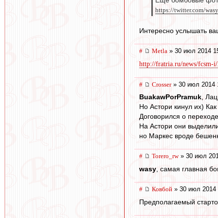
Ещё бомбовые фотки
https://twitter.com/was
Интересно услышать ваш
#
Metla
» 30 июл 2014 1
http://fratria.ru/news/fcsm-i
#
Crosser
» 30 июл 2014 
BuakawPorPramuk
, Ла
Но Астори кинул их) Ка
Договорился о переходе,
На Астори они выделили 
но Маркес вроде бешен
#
Torero_rw
» 30 июл 201
wasy
, самая главная бо
#
Ковбой
» 30 июл 2014 
Предполагаемый стартов