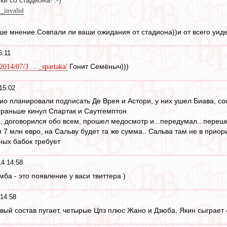
 со стадиона! :-)
y_invalid
е мнение.Совпали ли ваши ожидания от стадиона))и от всего уид
5:11
Гонит Семёныч)))
/2014/07/3 ... _spartaka/
15:02
цио планировали подписать Де Врея и Астори, у них ушел Биава, с
к раньше кинул Спартак и Саутгемптон
 договорился обо всем, прошел медосмотр и...передумал...перешел 
7 млн евро, на Сальву будет та же сумма.. Сальва там не в приори
ных бабок требует
4 14:58
мба - это появление у васи твиттера )
14:58
ый состав пугает, четырые Цпз плюс Жано и Дзюба, Якин сыграет 