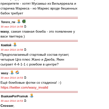
приоритете - хотят Мусаккьо из Вильярреала и
старичка Маркеса - но Маркес вроде бешенных
бабок требует
Torero_rw
-
30 июл 2014 14:58
wasy
, самая главная бомба - это появление у
васи твиттера )
Ковбой
-
30 июл 2014 14:58
Предполагаемый стартовый состав пугает,
четырые Цпз плюс Жано и Дзюба, Якин
сыграет 4-4-1-1 с ромбом в центре?
wasy
-
30 июл 2014 14:53
Ещё бомбовые фотки со стадиона! :-)
https://twitter.com/wasy_invalid
BuakawPorPramuk
-
30 июл 2014 14:53
Crosser
,