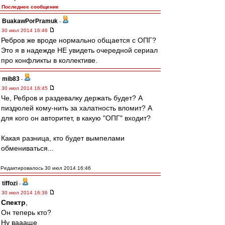
Последнее сообщение
BuakawPorPramuk
-
30 июл 2014 16:46
Ребров же вроде нормально общается с ОПГ?
Это я в надежде НЕ увидеть очередной сериал
про конфликты в коллективе.
mib83
-
30 июл 2014 16:45
Че, Ребров и раздевалку держать будет? А
пиздюлей кому-нить за халатность вломит? А
для кого он авторитет, в какую "ОПГ" входит?
Какая разница, кто будет вымпелами
обмениваться...
Редактировалось 30 июл 2014 16:46
tiffozi
-
30 июл 2014 16:36
Спектр
,
Он теперь кто?
Ну ваааще