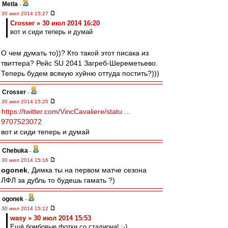
Metla
-
30 июл 2014 15:27
Crosser » 30 июл 2014 16:20
вот и сиди теперь и думай
О чем думать то))? Кто такой этот писака из
твиттера? Рейс SU 2041 Загреб-Шереметьево.
Теперь будем всякую хуйню оттуда постить?)))
Crosser
-
30 июл 2014 15:20
https://twitter.com/VincCavaliere/statu ...
9707523072
вот и сиди теперь и думай
Chebuka
-
30 июл 2014 15:16
ogonek
, Димка ты на первом матче сезона
ЛФЛ за дубль то будешь гамать ?)
ogonek
-
30 июл 2014 15:12
wasy » 30 июл 2014 15:53
Ещё бомбовые фотки со стадиона! :-)