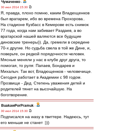
Чумаченко
-
30 июл 2014 15:30
Я, правда, плохо помню, каким Владющенков
был вратарем, ибо во времена Прохорова..
На стадионе Кузбасс в Кемерове есть снимок
77 года, когда нам забивает Раздаев, а во
вратарской нашей валяются все будущие
диновские тренеры)). Да, гремели в середине
70-х другие. Но судьба свела в той же Дине, и,
поверьте, он редкой порядочности человек.
Мясные меняли у нас в клубе друг друга, то
помогая, то руля: Папаев, Бондарев и
Михалыч. Так вот, Владющенков - человечище.
Сегодня работает в Академии с 98 годом.
Прозвище - Дед. Степень уважения детей и
родителей тянет на высочайшую. На
боготворение.
BuakawPorPramuk
-
30 июл 2014 15:30
Подписался на wasy в твиттере. Надеюсь, тут
его меньше не станет :)))