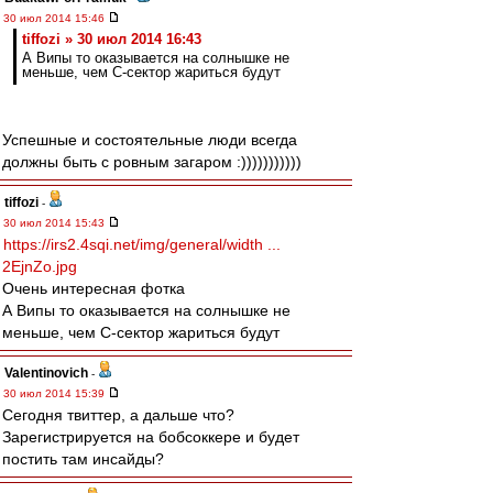
30 июл 2014 15:46
tiffozi » 30 июл 2014 16:43
А Випы то оказывается на солнышке не
меньше, чем С-сектор жариться будут
Успешные и состоятельные люди всегда
должны быть с ровным загаром :)))))))))))
tiffozi
-
30 июл 2014 15:43
https://irs2.4sqi.net/img/general/width ...
2EjnZo.jpg
Очень интересная фотка
А Випы то оказывается на солнышке не
меньше, чем С-сектор жариться будут
Valentinovich
-
30 июл 2014 15:39
Сегодня твиттер, а дальше что?
Зарегистрируется на бобсоккере и будет
постить там инсайды?