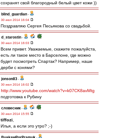
сохранят свой благородный белый цвет кожи ))
blind_guardian
-
30 июл 2014 16:04
Поздравляю Сергея Песьякова со свадьбой.
d_starostin
-
30 июл 2014 16:03
Всем привет. Уважаемые, скажите пожалуйста,
есть ли такое место в Барселоне, где можно
будет посмотреть Спартак? Например, наше
дерби с конями?
jonson83
-
30 июл 2014 16:02
http://www.youtube.com/watch?v=k07CK8avMtg
подготовка к Рубину
словесник
-
30 июл 2014 15:55
tiffozi
,
Илья, а если это утро? ;-)
BuakawPorPramuk
-