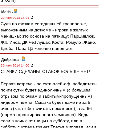
и Хуан)
Metla
-
30 июл 2014 14:01
Судя по фоткам сегодняшней тренировке,
выложенным на доткоме - игроки в желтых
манишках это основа на пятницу: Паршивлюк,
ЖК, Инса, ДК,Че,Глушак, Коста, Ромуло ,Жано,
Дзюба. Пара ЦЗ конечно напрягает.
Добрянка
-
30 июл 2014 14:00
СТАВКИ СДЕЛАНЫ. СТАВОК БОЛЬШЕ НЕТ!..
Первая встреча - по сути плей-оф, победитель
почти сутки будет единоличным (с большим
отрывом по очкам и забитым-пропущенным)
лидером чемпа. Схватка будет даже не за 6
очков (как любят считать некоторые), а за 66
(норма гарантированного чемпиона). Ведь
если в ночь с пятницы на субботу, или в
субботу с утреца грянет Третья мировая, или в
землю со всей дури втемяшится обломок