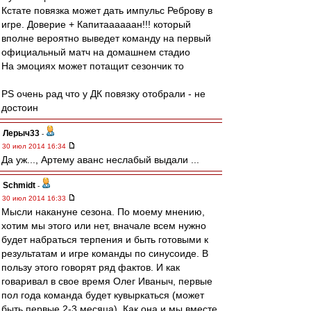
Кстате повязка может дать импульс Реброву в
игре. Доверие + Капитаааааан!!! который
вполне вероятно выведет команду на первый
официальный матч на домашнем стадио
На эмоциях может потащит сезончик то
PS очень рад что у ДК повязку отобрали - не
достоин
Лерыч33
-
30 июл 2014 16:34
Да уж..., Артему аванс неслабый выдали ...
Schmidt
-
30 июл 2014 16:33
Мысли накануне сезона. По моему мнению,
хотим мы этого или нет, вначале всем нужно
будет набраться терпения и быть готовыми к
результатам и игре команды по синусоиде. В
пользу этого говорят ряд фактов. И как
говаривал в свое время Олег Иваныч, первые
пол года команда будет кувыркаться (может
быть первые 2-3 месяца). Как она и мы вместе