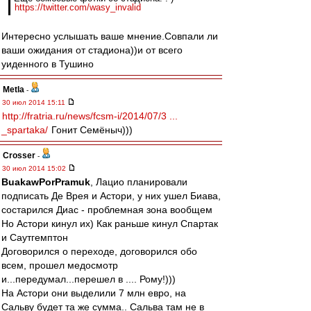
https://twitter.com/wasy_invalid
Интересно услышать ваше мнение.Совпали ли
ваши ожидания от стадиона))и от всего
уиденного в Тушино
Metla
-
30 июл 2014 15:11
http://fratria.ru/news/fcsm-i/2014/07/3 ...
_spartaka/
Гонит Семёныч)))
Crosser
-
30 июл 2014 15:02
BuakawPorPramuk
, Лацио планировали
подписать Де Врея и Астори, у них ушел Биава,
состарился Диас - проблемная зона вообщем
Но Астори кинул их) Как раньше кинул Спартак
и Саутгемптон
Договорился о переходе, договорился обо
всем, прошел медосмотр
и...передумал...перешел в .... Рому!)))
На Астори они выделили 7 млн евро, на
Сальву будет та же сумма.. Сальва там не в