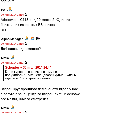
вариант
tsel
-
30 июл 2014 14:16
Абонемент-С113 ряд 20 место 2. Один из
ближайших известных ВВшников-
ВРП.
Alpha-Manager
-
30 июл 2014 14:15
Добрянка
, где смешно?
Metla
-
30 июл 2014 14:11
Schopfer » 30 июл 2014 14:44
Кто в курсе, что с ним, почему не
получилось? Тоже Гелендваген купил, "жизнь
удалась"? или травма какая?
Второй круг прошлого чемпионата играл у нас
в Калуге в зоне центр во второй лиге. В основке
все матчи, ничего смотрелся.
Metla
-
30 июл 2014 14:07