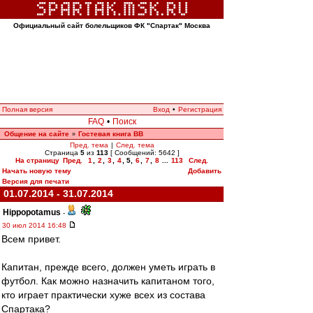
Официальный сайт болельщиков ФК "Спартак" Москва
Полная версия
Вход
•
Регистрация
FAQ
•
Поиск
Общение на сайте
Гостевая книга ВВ
»
Пред. тема
|
След. тема
Страница
5
из
113
[ Сообщений: 5642 ]
На страницу
Пред.
1
,
2
,
3
,
4
,
5
,
6
,
7
,
8
...
113
След.
Начать новую тему
Добавить
Версия для печати
01.07.2014 - 31.07.2014
Hippopotamus
-
30 июл 2014 16:48
Всем привет.
Капитан, прежде всего, должен уметь играть в
футбол. Как можно назначить капитаном того,
кто играет практически хуже всех из состава
Спартака?