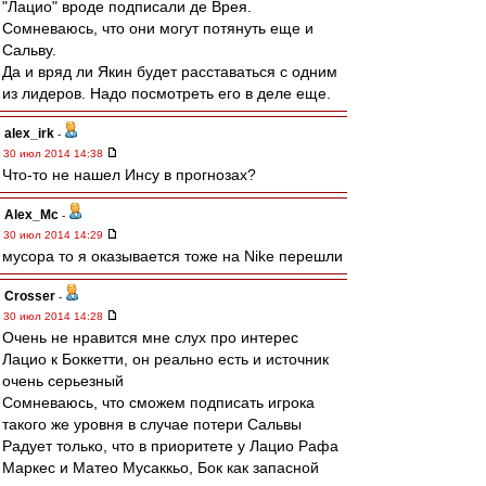
"Лацио" вроде подписали де Врея.
Сомневаюсь, что они могут потянуть еще и
Сальву.
Да и вряд ли Якин будет расставаться с одним
из лидеров. Надо посмотреть его в деле еще.
alex_irk
-
30 июл 2014 14:38
Что-то не нашел Инсу в прогнозах?
Alex_Mc
-
30 июл 2014 14:29
мусора то я оказывается тоже на Nike перешли
Crosser
-
30 июл 2014 14:28
Очень не нравится мне слух про интерес
Лацио к Боккетти, он реально есть и источник
очень серьезный
Сомневаюсь, что сможем подписать игрока
такого же уровня в случае потери Сальвы
Радует только, что в приоритете у Лацио Рафа
Маркес и Матео Мусаккьо, Бок как запасной