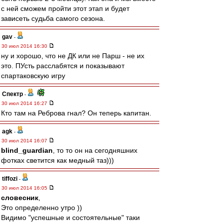
с ней сможем пройти этот этап и будет
зависеть судьба самого сезона.
gav
-
30 июл 2014 16:30
ну и хорошо, что не ДК или не Парш - не их
это. ПУсть расслабятся и показывают
спартаковскую игру
Спектр
-
30 июл 2014 16:27
Кто там на Реброва гнал? Он теперь капитан.
agk
-
30 июл 2014 16:07
blind_guardian
, то то он на сегодняшних
фотках светится как медный таз)))
tiffozi
-
30 июл 2014 16:05
словесник
,
Это определенно утро ))
Видимо "успешные и состоятельные" таки