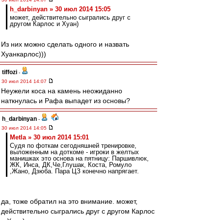
h_darbinyan » 30 июл 2014 15:05
может, действительно сыгрались друг с
другом Карлос и Хуан)
Из них можно сделать одного и назвать
Хуанкарлос)))
tiffozi
-
30 июл 2014 14:07
Неужели коса на камень неожиданно
наткнулась и Рафа выпадет из основы?
h_darbinyan
-
30 июл 2014 14:05
Metla » 30 июл 2014 15:01
Судя по фоткам сегодняшней тренировке,
выложенным на доткоме - игроки в желтых
манишках это основа на пятницу: Паршивлюк,
ЖК, Инса, ДК,Че,Глушак, Коста, Ромуло
,Жано, Дзюба. Пара ЦЗ конечно напрягает.
да, тоже обратил на это внимание. может,
действительно сыгрались друг с другом Карлос