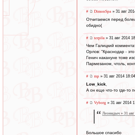
#
DimonSpa
» 31 авг 201
Отчитаемся перед болель
обидно(
#
terpila
» 31 авг 2014 1
Чем Галицкий коммента
Орлов: "Краснодар - эт
Генич накануне тоже из
Пармезаном, чтоль, ко
#
mp
» 31 авг 2014 18:0
Low_kick
,
А он еще что-то где-то 
#
Vyborg
» 31 авг 2014 1
Леонидыч » 31 авг
Большое спасибо