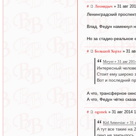
#
Леонидыч
» 31 авг 201
Ленинградский проспект,
Влад, Федун намекнул н
Но за стадио-реальное 
#
Большой Хорхе
» 31 ав
Meyer » 31 авг 201
Интересный челове
Стоит ему широко з
Вот и последний пр
А что, трансферное окн
А что, Федун чётко ска
#
ogonek
» 31 авг 2014 1
Kid Amnesiac » 31 
А тут все такие на 
окно не закрылось.