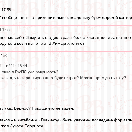
 17:58
 вообще - пять, а применительно к владельцу букмекерской конторы
4 17:55
ное спасибо. Замутить стадио в разы более хлопатное и затратное 
едуна, а воз и ныне там. В Химарях гоняют
7:50
1 авг 2014 18:44
е окно в РФПЛ уже закрылось?
 сказал, что гарантированно будет игрок? Можно прямую цитату?
 Лукас Бариос? Никогда его не видел.
таком» и китайским «Гуанчжоу» были улажены последние формальн
гвая Лукаса Барриоса.