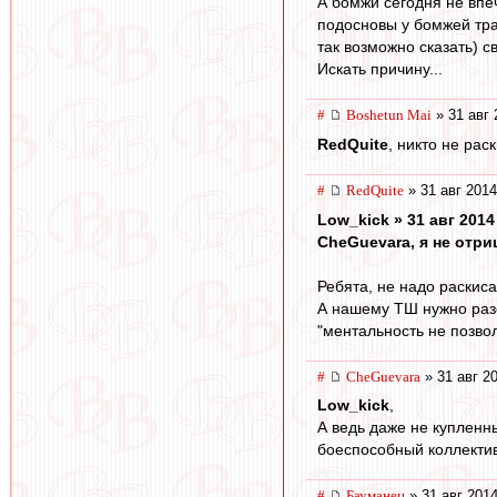
А бомжи сегодня не впеч
подосновы у бомжей тра
так возможно сказать) с
Искать причину...
#
Boshetun Mai
» 31 авг 
RedQuite
, никто не рас
#
RedQuite
» 31 авг 2014
Low_kick » 31 авг 2014
CheGuevara, я не отри
Ребята, не надо раскис
А нашему ТШ нужно разоб
"ментальность не позво
#
CheGuevara
» 31 авг 2
Low_kick
,
А ведь даже не купленны
боеспособный коллектив
#
Бауманец
» 31 авг 2014