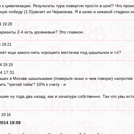
я к цивилизации. Результаты тура повергли просто в шок!!! Что прои
ю победу (1:0)увозят из Черкизова. Я в шоке и никакой стадион не
4 19:28
рианты 2-4 есть уровневые? Это главное..
4 19:21
 нет еще какого-нить хорошего местечка под шашлычок и т.п?
4 19:19
4 17:31
учших в Москве шашлыками (поверьте-знаю о чем говорю) напротив 
ть "третий тайм"! 10% к счету - и
е ну года два назад, как и хачапури собственно. Так что увы есть
 19:16
2014 19:59