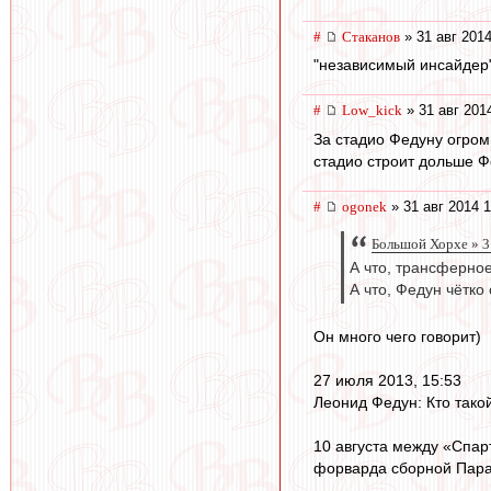
#
Cтаканов
» 31 авг 2014
"независимый инсайдер"
#
Low_kick
» 31 авг 201
За стадио Федуну огром
стадио строит дольше Ф
#
ogonek
» 31 авг 2014 1
Большой Хорхе » 3
А что, трансферно
А что, Федун чётко
Он много чего говорит)
27 июля 2013, 15:53
Леонид Федун: Кто такой
10 августа между «Спар
форварда сборной Пара