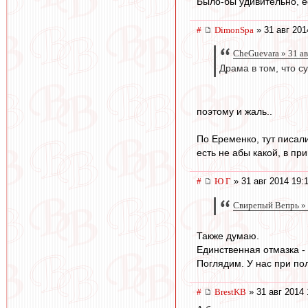
Было-бы удивительно, ес
#
DimonSpa
» 31 авг 201
CheGuevara » 31 ав
Драма в том, что с
поэтому и жаль..
По Еременко, тут писали
есть не абы какой, в пр
#
Ю Г
» 31 авг 2014 19:
Свирепый Вепрь » 
Также думаю.
Единственная отмазка - 
Поглядим. У нас при пол
#
BrestKB
» 31 авг 2014 