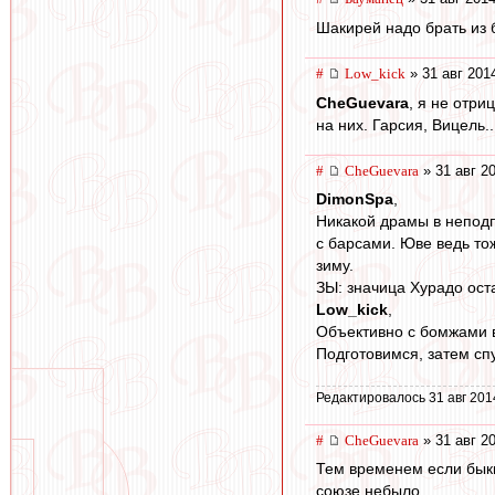
Шакирей надо брать из б
#
Low_kick
» 31 авг 201
CheGuevara
, я не отр
на них. Гарсия, Вицель..
#
CheGuevara
» 31 авг 2
DimonSpa
,
Никакой драмы в неподп
с барсами. Юве ведь тож
зиму.
ЗЫ: значица Хурадо оста
Low_kick
,
Объективно с бомжами в
Подготовимся, затем спу
Редактировалось 31 авг 201
#
CheGuevara
» 31 авг 2
Тем временем если быки
союзе небыло...