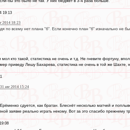
ли-бы это было не так. У них бюджет в 3-4 раза больше.
4 19:13
г 2014 18:23
удя по всему нет плана "б". Если конечно план "б" изначально не б
 мол кто такой, статистика не очень и т.д. Не гневите фортуну, впо
имер приведу Лешу Бахарева, статистика не очень в той же Шахте, н
11
31 авг 2014 15:24
Ерёменко сдуется, как братан. Блеснёт несколько матчей и поплывё
ной заявке реально играть некому. Вот за это спасибо прежнему т
19:08