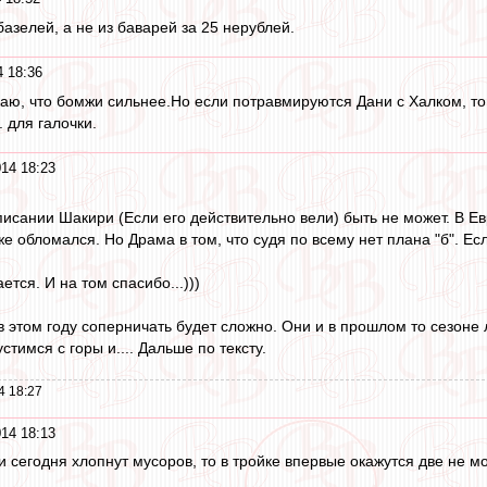
азелей, а не из баварей за 25 нерублей.
4 18:36
ицаю, что бомжи сильнее.Но если потравмируются Дани с Халком, т
. для галочки.
014 18:23
исании Шакири (Если его действительно вели) быть не может. В Ев
е обломался. Но Драма в том, что судя по всему нет плана "б". Е
ется. И на том спасибо...)))
 этом году соперничать будет сложно. Они и в прошлом то сезоне л
стимся с горы и.... Дальше по тексту.
4 18:27
014 18:13
 сегодня хлопнут мусоров, то в тройке впервые окажутся две не м