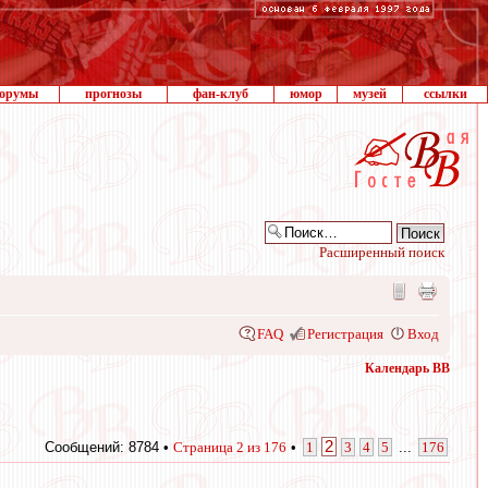
орумы
прогнозы
фан-клуб
юмор
музей
ссылки
Расширенный поиск
FAQ
Регистрация
Вход
Календарь ВВ
2
Сообщений: 8784 •
Страница
2
из
176
•
1
3
4
5
...
176