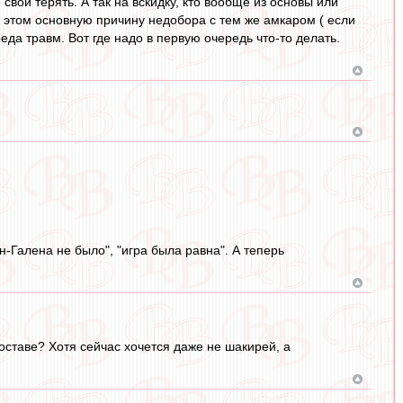
свои терять. А так на вскидку, кто вообще из основы или
в этом основную причину недобора с тем же амкаром ( если
да травм. Вот где надо в первую очередь что-то делать.
н-Галена не было", "игра была равна". А теперь
составе? Хотя сейчас хочется даже не шакирей, а