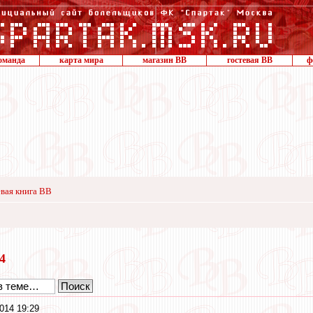
оманда
карта мира
магазин ВВ
гостевая ВВ
ф
вая книга ВВ
14
014 19:29