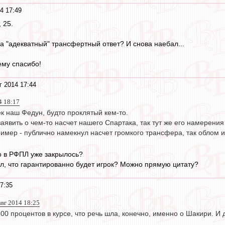
4 17:49
 25.
а "адекватный" трансфертный ответ? И снова наебал...
ему спасибо!
г 2014 17:44
4 18:17
к наш Федун, будто проклятый кем-то.
аявить о чем-то насчет нашего Спартака, так тут же его намерени
имер - публично намекнул насчет громкого трансфера, так облом 
о в РФПЛ уже закрылось?
зал, что гарантированно будет игрок? Можно прямую цитату?
7:35
авг 2014 18:25
200 процентов в курсе, что речь шла, конечно, именно о Шакири. И д