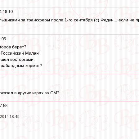
4 18:10
щиками за трансферы после 1-го сентября (с) Федун... если не пр
8:06
торов берет?
о Российский Милан"
ошел восторгами.
нтрабандным кормит?
4
показал в других играх за СМ?
7:58
 2014 18:49