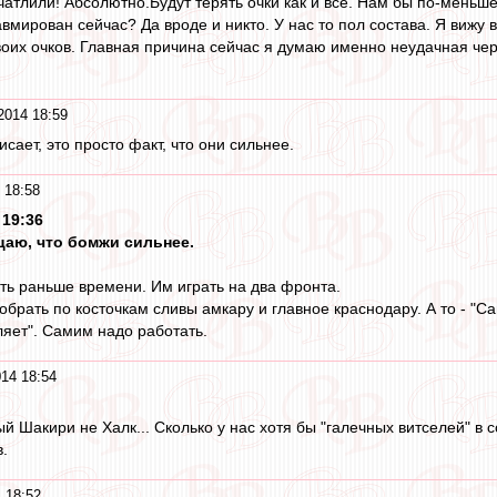
атлили! Абсолютно.Будут терять очки как и все. Нам бы по-меньше 
вмирован сейчас? Да вроде и никто. У нас то пол состава. Я вижу 
воих очков. Главная причина сейчас я думаю именно неудачная чере
2014 18:59
кисает, это просто факт, что они сильнее.
 18:58
 19:36
цаю, что бомжи сильнее.
ать раньше времени. Им играть на два фронта.
рать по косточкам сливы амкару и главное краснодару. А то - "Са
ляет". Самим надо работать.
014 18:54
й Шакири не Халк... Сколько у нас хотя бы "галечных витселей" в 
.
 18:52