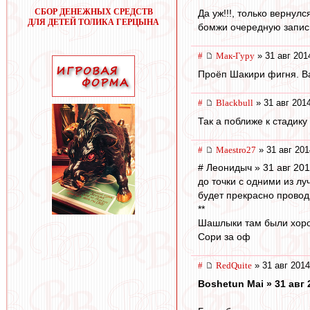
СБОР ДЕНЕЖНЫХ СРЕДСТВ
Да уж!!!, только вернулс
ДЛЯ ДЕТЕЙ ТОЛИКА ГЕРЦЫНА
бомжи очередную записну
#
Мак-Гуру
» 31 авг 201
Проёп Шакири фигня. Ва
#
Blackbull
» 31 авг 201
Так а поближе к стадику
#
Maestro27
» 31 авг 201
# Леонидыч » 31 авг 201
до точки с одними из л
будет прекрасно проводи
**
Шашлыки там были хороши
Сори за оф
#
RedQuite
» 31 авг 2014
Boshetun Mai » 31 авг 