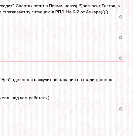
сходит? Спартак летит в Перми, навоз(!!!)разносит Ростов, а
 сглаживает ту ситуацию в РПЛ. Не 0-2 от Амкара(((((
"Яра", где ежели наскучит рестарация на стадио, можно
 есть над чем работать )