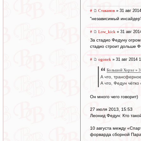
#
Cтаканов
» 31 авг 2014
"независимый инсайдер"
#
Low_kick
» 31 авг 201
За стадио Федуну огром
стадио строит дольше Ф
#
ogonek
» 31 авг 2014 1
Большой Хорхе » 3
А что, трансферно
А что, Федун чётко
Он много чего говорит)
27 июля 2013, 15:53
Леонид Федун: Кто такой
10 августа между «Спар
форварда сборной Пара