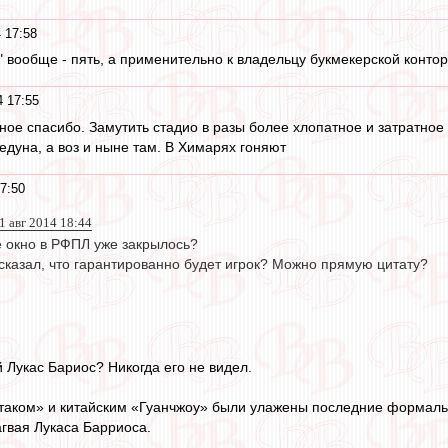
 17:58
 вообще - пять, а применительно к владельцу букмекерской конторы
4 17:55
ное спасибо. Замутить стадио в разы более хлопатное и затратное 
едуна, а воз и ныне там. В Химарях гоняют
7:50
1 авг 2014 18:44
е окно в РФПЛ уже закрылось?
 сказал, что гарантированно будет игрок? Можно прямую цитату?
 Лукас Бариос? Никогда его не видел.
таком» и китайским «Гуанчжоу» были улажены последние формальн
гвая Лукаса Барриоса.