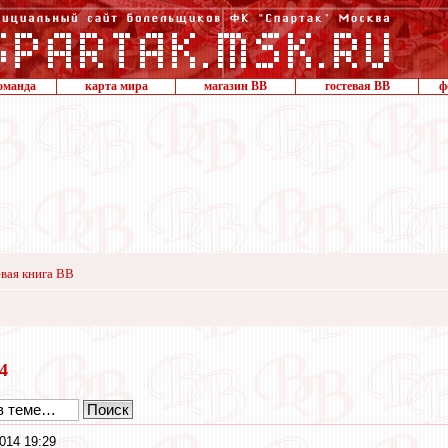
оманда
карта мира
магазин ВВ
гостевая ВВ
ф
вая книга ВВ
14
014 19:29