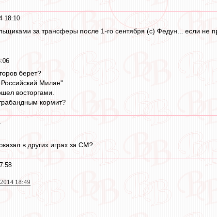
4 18:10
щиками за трансферы после 1-го сентября (с) Федун... если не пр
8:06
торов берет?
о Российский Милан"
ошел восторгами.
нтрабандным кормит?
4
показал в других играх за СМ?
7:58
 2014 18:49