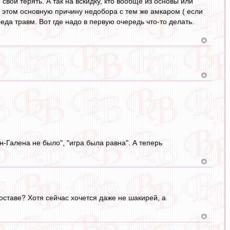
свои терять. А так на вскидку, кто вообще из основы или
в этом основную причину недобора с тем же амкаром ( если
да травм. Вот где надо в первую очередь что-то делать.
н-Галена не было", "игра была равна". А теперь
составе? Хотя сейчас хочется даже не шакирей, а