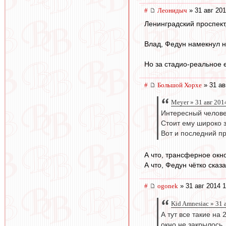
#
Леонидыч
» 31 авг 201
Ленинградский проспект,
Влад, Федун намекнул н
Но за стадио-реальное 
#
Большой Хорхе
» 31 ав
Meyer » 31 авг 201
Интересный челове
Стоит ему широко з
Вот и последний пр
А что, трансферное окн
А что, Федун чётко ска
#
ogonek
» 31 авг 2014 1
Kid Amnesiac » 31 
А тут все такие на 
окно не закрылось.