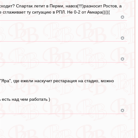
сходит? Спартак летит в Перми, навоз(!!!)разносит Ростов, а
 сглаживает ту ситуацию в РПЛ. Не 0-2 от Амкара(((((
"Яра", где ежели наскучит рестарация на стадио, можно
 есть над чем работать )