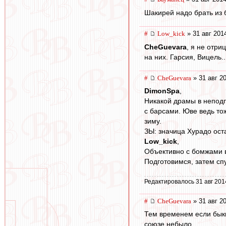
Шакирей надо брать из б
#
Low_kick
» 31 авг 201
CheGuevara
, я не отр
на них. Гарсия, Вицель..
#
CheGuevara
» 31 авг 2
DimonSpa
,
Никакой драмы в неподп
с барсами. Юве ведь тож
зиму.
ЗЫ: значица Хурадо оста
Low_kick
,
Объективно с бомжами в
Подготовимся, затем спу
Редактировалось 31 авг 201
#
CheGuevara
» 31 авг 2
Тем временем если быки
союзе небыло...