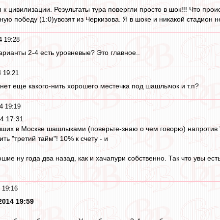
я к цивилизации. Результаты тура повергли просто в шок!!! Что прои
ю победу (1:0)увозят из Черкизова. Я в шоке и никакой стадион не
4 19:28
рианты 2-4 есть уровневые? Это главное..
4 19:21
 нет еще какого-нить хорошего местечка под шашлычок и т.п?
4 19:19
4 17:31
учших в Москве шашлыками (поверьте-знаю о чем говорю) напротив 
ть "третий тайм"! 10% к счету - и
е ну года два назад, как и хачапури собственно. Так что увы есть
 19:16
2014 19:59