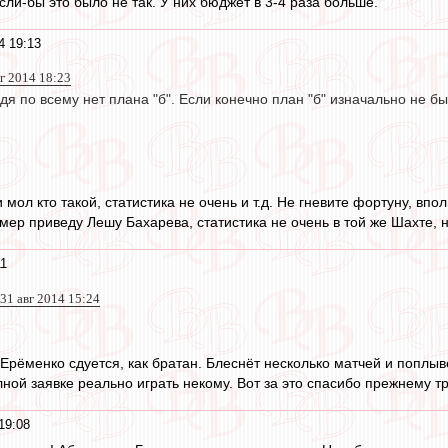
ли-бы это было не так. У них бюджет в 3-4 раза больше.
4 19:13
г 2014 18:23
удя по всему нет плана "б". Если конечно план "б" изначально не б
 мол кто такой, статистика не очень и т.д. Не гневите фортуну, впо
имер приведу Лешу Бахарева, статистика не очень в той же Шахте, н
11
31 авг 2014 15:24
Ерёменко сдуется, как братан. Блеснёт несколько матчей и поплывё
ной заявке реально играть некому. Вот за это спасибо прежнему т
19:08