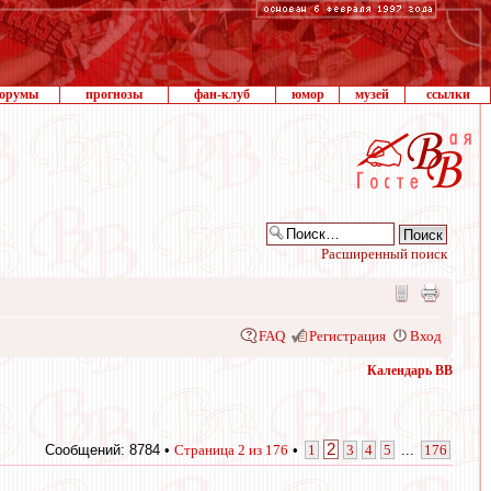
орумы
прогнозы
фан-клуб
юмор
музей
ссылки
Расширенный поиск
FAQ
Регистрация
Вход
Календарь ВВ
2
Сообщений: 8784 •
Страница
2
из
176
•
1
3
4
5
...
176