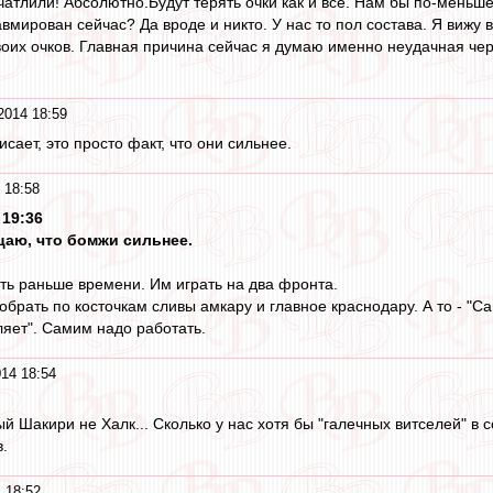
атлили! Абсолютно.Будут терять очки как и все. Нам бы по-меньше 
вмирован сейчас? Да вроде и никто. У нас то пол состава. Я вижу 
воих очков. Главная причина сейчас я думаю именно неудачная чере
2014 18:59
кисает, это просто факт, что они сильнее.
 18:58
 19:36
цаю, что бомжи сильнее.
ать раньше времени. Им играть на два фронта.
рать по косточкам сливы амкару и главное краснодару. А то - "Са
ляет". Самим надо работать.
014 18:54
й Шакири не Халк... Сколько у нас хотя бы "галечных витселей" в 
.
 18:52