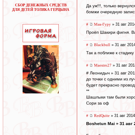
СБОР ДЕНЕЖНЫХ СРЕДСТВ
Да уж!!!, только вернулс
ДЛЯ ДЕТЕЙ ТОЛИКА ГЕРЦЫНА
бомжи очередную записну
#
Мак-Гуру
» 31 авг 201
Проёп Шакири фигня. Ва
#
Blackbull
» 31 авг 201
Так а поближе к стадику
#
Maestro27
» 31 авг 201
# Леонидыч » 31 авг 201
до точки с одними из л
будет прекрасно проводи
**
Шашлыки там были хороши
Сори за оф
#
RedQuite
» 31 авг 2014
Boshetun Mai » 31 авг 