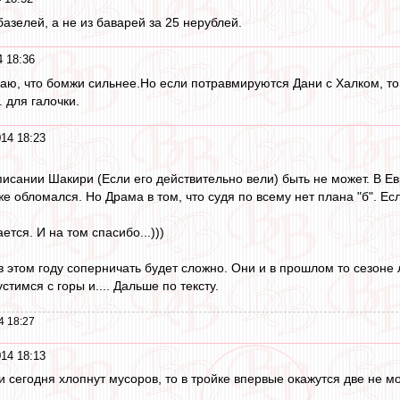
азелей, а не из баварей за 25 нерублей.
4 18:36
ицаю, что бомжи сильнее.Но если потравмируются Дани с Халком, т
. для галочки.
014 18:23
исании Шакири (Если его действительно вели) быть не может. В Ев
е обломался. Но Драма в том, что судя по всему нет плана "б". Е
ется. И на том спасибо...)))
 этом году соперничать будет сложно. Они и в прошлом то сезоне л
стимся с горы и.... Дальше по тексту.
4 18:27
014 18:13
 сегодня хлопнут мусоров, то в тройке впервые окажутся две не м