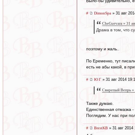
Было-бы удивительно, ес
#
DimonSpa
» 31 авг 201
CheGuevara » 31 ав
Драма в том, что с
поэтому и жаль..
По Еременко, тут писали
есть не абы какой, в пр
#
Ю Г
» 31 авг 2014 19:
Свирепый Вепрь » 
Также думаю.
Единственная отмазка - 
Поглядим. У нас при пол
#
BrestKB
» 31 авг 2014 