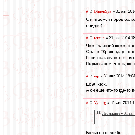
#
DimonSpa
» 31 авг 201
Отчитаемся перед болель
обидно(
#
terpila
» 31 авг 2014 1
Чем Галицкий коммента
Орлов: "Краснодар - эт
Генич накануне тоже из
Пармезаном, чтоль, ко
#
mp
» 31 авг 2014 18:0
Low_kick
,
А он еще что-то где-то 
#
Vyborg
» 31 авг 2014 1
Леонидыч » 31 авг
Большое спасибо