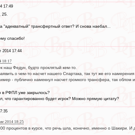
4 17:49
 25.
а "адекватный" трансфертный ответ? И снова наебал...
ему спасибо!
г 2014 17:44
4 18:17
к наш Федун, будто проклятый кем-то.
аявить о чем-то насчет нашего Спартака, так тут же его намерени
имер - публично намекнул насчет громкого трансфера, так облом 
о в РФПЛ уже закрылось?
зал, что гарантированно будет игрок? Можно прямую цитату?
7:35
авг 2014 18:25
200 процентов в курсе, что речь шла, конечно, именно о Шакири. И д