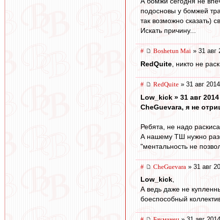
А бомжи сегодня не впеч
подосновы у бомжей тра
так возможно сказать) с
Искать причину...
#
Boshetun Mai
» 31 авг 
RedQuite
, никто не рас
#
RedQuite
» 31 авг 2014
Low_kick » 31 авг 2014
CheGuevara, я не отри
Ребята, не надо раскис
А нашему ТШ нужно разоб
"ментальность не позво
#
CheGuevara
» 31 авг 2
Low_kick
,
А ведь даже не купленны
боеспособный коллектив
#
Бауманец
» 31 авг 2014