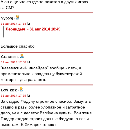
А он еще что-то где-то показал в других играх
за СМ?
Vyborg
-
31 авг 2014 17:58
Леонидыч » 31 авг 2014 18:49
Большое спасибо
Cтаканов
-
31 авг 2014 17:58
"независимый инсайдер" вообще - пять, а
применительно к владельцу букмекерской
конторы - два раза пять
Low_kick
-
31 авг 2014 17:55
За стадио Федуну огромное спасибо. Замутить
стадио в разы более хлопатное и затратное
дело, чем с десяток Вэлбуена купить. Вон женя
Гнидер стадио строит дольше Федуна, а воз и
ныне там. В Химарях гоняют