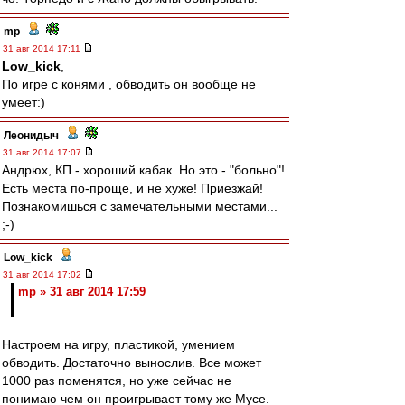
mp
-
31 авг 2014 17:11
Low_kick
,
По игре с конями , обводить он вообще не
умеет:)
Леонидыч
-
31 авг 2014 17:07
Андрюх, КП - хороший кабак. Но это - "больно"!
Есть места по-проще, и не хуже! Приезжай!
Познакомишься с замечательными местами...
;-)
Low_kick
-
31 авг 2014 17:02
mp » 31 авг 2014 17:59
Настроем на игру, пластикой, умением
обводить. Достаточно вынослив. Все может
1000 раз поменятся, но уже сейчас не
понимаю чем он проигрывает тому же Мусе.