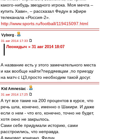
какого-нибудь звездного игрока. Моя мечта –
купить Хави», – рассказал Федун в эфире
телеканала «Россия-2».
http://www.sports.ru/football/119415097.html
Vyborg
-
31 авг 2014 17:33
Леонидыч » 31 авг 2014 18:07
А название есть у этого замечательного места
и как вообще найти?пердяевцам ,по приезду
на матч с ЦЗ,просто необходим такой досуг.
Kid Amnesiac
-
31 авг 2014 17:25
А тут все такие на 200 процентов в курсе, что
речь шла, конечно, именно о Шакири. И даже
если о нем - что его, конечно, точно не будет,
хотя окно не закрылось.
Сами себе придумали историю, сами
расстроились, что неправда.
А виноват, конечно, Федун.