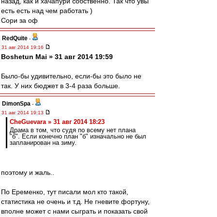
назад, как и хачапури собственно. Так что увы
есть есть над чем работать )
Сори за оф
RedQuite
-
31 авг 2014 19:16
Boshetun Mai » 31 авг 2014 19:59
Было-бы удивительно, если-бы это было не
так. У них бюджет в 3-4 раза больше.
DimonSpa
-
31 авг 2014 19:13
CheGuevara » 31 авг 2014 18:23
Драма в том, что судя по всему нет плана
"б". Если конечно план "б" изначально не был
запланирован на зиму.
поэтому и жаль..
По Еременко, тут писали мол кто такой,
статистика не очень и т.д. Не гневите фортуну,
вполне может с нами сыграть и показать свой