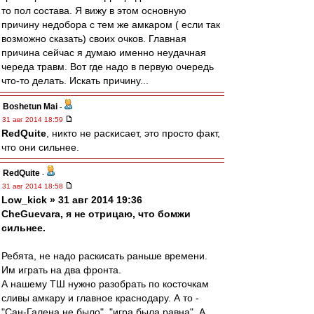
то пол состава. Я вижу в этом основную
причину недобора с тем же амкаром ( если так
возможно сказать) своих очков. Главная
причина сейчас я думаю именно неудачная
череда травм. Вот где надо в первую очередь
что-то делать. Искать причину...
Boshetun Mai
-
31 авг 2014 18:59
RedQuite
, никто не раскисает, это просто факт,
что они сильнее.
RedQuite
-
31 авг 2014 18:58
Low_kick » 31 авг 2014 19:36
CheGuevara, я не отрицаю, что бомжи
сильнее.
Ребята, не надо раскисать раньше времени.
Им играть на два фронта.
А нашему ТШ нужно разобрать по косточкам
сливы амкару и главное краснодару. А то -
"Сан-Галена не было", "игра была равна". А