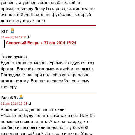
уровень, а уровень есть не абы какой, в
пример приведу Лешу Бахарева, статистика не
очень в той же Шахте, но футболист, который
делает эту игру краше.
Ю Г
-
31 авг 2014 19:11
Свирепый Вепрь » 31 авг 2014 15:24
Также думаю.
Единственная отмазка - Ерёменко сдуется, как
братан. Блеснёт несколько матчей и поплывёт.
Поглядим. У нас при полной заявке реально
играть некому. Вот за это спасибо прежнему
тренеру.
BrestKB
-
31 авг 2014 19:08
А бомжи сегодня не впечатлили!
Абсолютно.Будут терять очки как и все. Нам бы
по-меньше свои терять. А так на вскидку, кто
вообще из основы или подосновы у бомжей
травмирован сейчас? Да вроде и никто. У нас