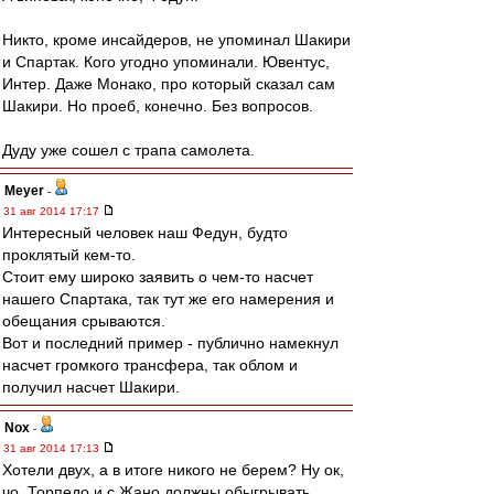
Никто, кроме инсайдеров, не упоминал Шакири
и Спартак. Кого угодно упоминали. Ювентус,
Интер. Даже Монако, про который сказал сам
Шакири. Но проеб, конечно. Без вопросов.
Дуду уже сошел с трапа самолета.
Meyer
-
31 авг 2014 17:17
Интересный человек наш Федун, будто
проклятый кем-то.
Стоит ему широко заявить о чем-то насчет
нашего Спартака, так тут же его намерения и
обещания срываются.
Вот и последний пример - публично намекнул
насчет громкого трансфера, так облом и
получил насчет Шакири.
Nox
-
31 авг 2014 17:13
Хотели двух, а в итоге никого не берем? Ну ок,
чо. Торпедо и с Жано должны обыгрывать.