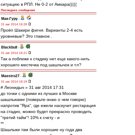
ситуацию в РПЛ. Не 0-2 от Амкара(((((
Последнее сообщение
Мак-Гуру
-
31 авг 2014 19:28
Проёп Шакири фигня. Варианты 2-4 есть
уровневые? Это главное..
Blackbull
-
31 авг 2014 19:21
Так а поближе к стадику нет еще какого-нить
хорошего местечка под шашлычок и т.п?
Maestro27
-
31 авг 2014 19:19
# Леонидыч » 31 авг 2014 17:31
до точки с одними из лучших в Москве
шашлыками (поверьте-знаю о чем говорю)
напротив "Яра", где ежели наскучит рестарация
на стадио, можно будет прекрасно проводить
"третий тайм"! 10% к счету - и
**
Шашлыки там были хорошие ну года два