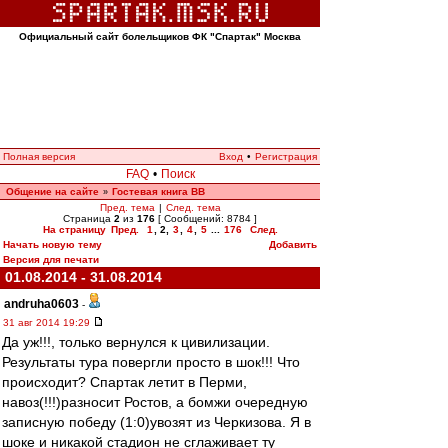
Официальный сайт болельщиков ФК "Спартак" Москва
Полная версия
Вход
•
Регистрация
FAQ
•
Поиск
Общение на сайте
Гостевая книга ВВ
»
Пред. тема
|
След. тема
Страница
2
из
176
[ Сообщений: 8784 ]
На страницу
Пред.
1
,
2
,
3
,
4
,
5
...
176
След.
Начать новую тему
Добавить
Версия для печати
01.08.2014 - 31.08.2014
andruha0603
-
31 авг 2014 19:29
Да уж!!!, только вернулся к цивилизации.
Результаты тура повергли просто в шок!!! Что
происходит? Спартак летит в Перми,
навоз(!!!)разносит Ростов, а бомжи очередную
записную победу (1:0)увозят из Черкизова. Я в
шоке и никакой стадион не сглаживает ту