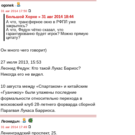
ogonek
-
31 авг 2014 17:50
Большой Хорхе » 31 авг 2014 18:44
А что, трансферное окно в РФПЛ уже
закрылось?
А что, Федун чётко сказал, что
гарантированно будет игрок? Можно прямую
цитату?
Он много чего говорит)
27 июля 2013, 15:53
Леонид Федун: Кто такой Лукас Бариос?
Никогда его не видел.
10 августа между «Спартаком» и китайским
«Гуанчжоу» были улажены последние
формальности относительно перехода в
московский клуб 28-летнего форварда сборной
Парагвая Лукаса Барриоса.
Леонидыч
-
31 авг 2014 17:49
Ленинградский проспект, 25.