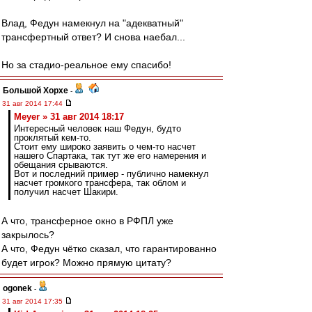
Влад, Федун намекнул на "адекватный"
трансфертный ответ? И снова наебал...
Но за стадио-реальное ему спасибо!
Большой Хорхе
-
31 авг 2014 17:44
Meyer » 31 авг 2014 18:17
Интересный человек наш Федун, будто
проклятый кем-то.
Стоит ему широко заявить о чем-то насчет
нашего Спартака, так тут же его намерения и
обещания срываются.
Вот и последний пример - публично намекнул
насчет громкого трансфера, так облом и
получил насчет Шакири.
А что, трансферное окно в РФПЛ уже
закрылось?
А что, Федун чётко сказал, что гарантированно
будет игрок? Можно прямую цитату?
ogonek
-
31 авг 2014 17:35