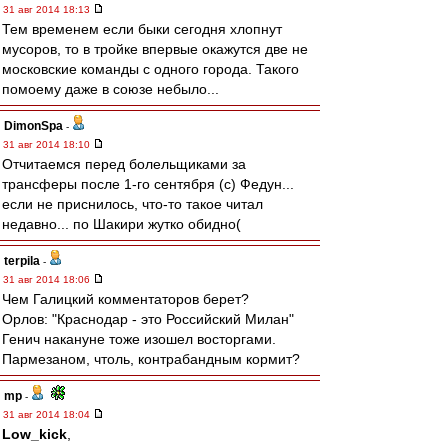
31 авг 2014 18:13
Тем временем если быки сегодня хлопнут
мусоров, то в тройке впервые окажутся две не
московские команды с одного города. Такого
помоему даже в союзе небыло...
DimonSpa
-
31 авг 2014 18:10
Отчитаемся перед болельщиками за
трансферы после 1-го сентября (с) Федун...
если не приснилось, что-то такое читал
недавно... по Шакири жутко обидно(
terpila
-
31 авг 2014 18:06
Чем Галицкий комментаторов берет?
Орлов: "Краснодар - это Российский Милан"
Генич накануне тоже изошел восторгами.
Пармезаном, чтоль, контрабандным кормит?
mp
-
31 авг 2014 18:04
Low_kick
,