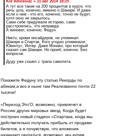
Kid Amnesiac » 31 авг 2014 18:25
А тут все такие на 200 процентов в курсе, что
речь шла, конечно, именно о Шакири. И даже
если о нем - что его, конечно, точно не будет,
хотя окно не закрылось.
Сами себе придумали историю, сами
расстроились, что неправда.
А виноват, конечно, Федун.
Никто, кроме инсайдеров, не упоминал
Шакири и Спартак. Кого угодно упоминали.
Ювентус, Интер. Даже Монако, про который
сказал сам Шакири. Но проеб, конечно. Без
вопросов.
Дуду уже сошел с трапа самолета.
Покажите Федуну эту статью.Рекорды по
абикам,а воз и ныне там.Реализванно почти 22
тысячи!
«Переход Это’О, возможно, привлечет в
Россию других мировых звезд. Когда будет
построен новый стадион «Спартака, когда мы
действительно получать прибыль от продажи
билетов, а я почувствую, что вложения
начинают окупаться, возможно, мы купим