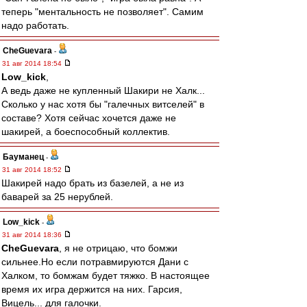
теперь "ментальность не позволяет". Самим
надо работать.
CheGuevara
-
31 авг 2014 18:54
Low_kick
,
А ведь даже не купленный Шакири не Халк...
Сколько у нас хотя бы "галечных витселей" в
составе? Хотя сейчас хочется даже не
шакирей, а боеспособный коллектив.
Бауманец
-
31 авг 2014 18:52
Шакирей надо брать из базелей, а не из
баварей за 25 нерублей.
Low_kick
-
31 авг 2014 18:36
CheGuevara
, я не отрицаю, что бомжи
сильнее.Но если потравмируются Дани с
Халком, то бомжам будет тяжко. В настоящее
время их игра держится на них. Гарсия,
Вицель... для галочки.