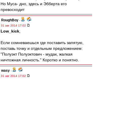
Но Муса- дно, здесь и Эбберта его
превосходит
RoughBoy
-
31 авг 2014 17:02
Low_kick
,
Если сомневаешься где поставить запятую,
поставь точку и отдельным предложением:
"Полуэкт Полуэктович - мудак, жалкая
ничтожная личность." Коротко и понятно.
wasy
-
31 авг 2014 17:02
2 Леонидыч
А мне понравился шашлык в ресторане
"Кавказская пленница" на Проспекте Мира.
Но я ведь бывший москвич, может там шашлык
неправильный? ;-)
По ходу - четвёртый гипотетический соперник -
Балтика.