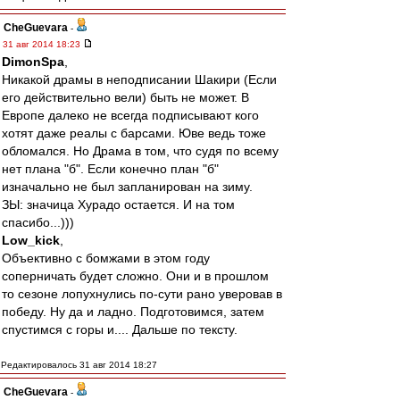
CheGuevara
-
31 авг 2014 18:23
DimonSpa
,
Никакой драмы в неподписании Шакири (Если
его действительно вели) быть не может. В
Европе далеко не всегда подписывают кого
хотят даже реалы с барсами. Юве ведь тоже
обломался. Но Драма в том, что судя по всему
нет плана "б". Если конечно план "б"
изначально не был запланирован на зиму.
ЗЫ: значица Хурадо остается. И на том
спасибо...)))
Low_kick
,
Объективно с бомжами в этом году
соперничать будет сложно. Они и в прошлом
то сезоне лопухнулись по-сути рано уверовав в
победу. Ну да и ладно. Подготовимся, затем
спустимся с горы и.... Дальше по тексту.
Редактировалось 31 авг 2014 18:27
CheGuevara
-