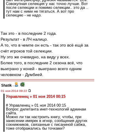
Совокупная селекция у нас точно лучше. Вот
после селекции и помимо селекции.. это да ..
тут нам с ними не тягаться. А вот про
селекцию - не надо.
Так это - в последние 2 года.
Результат - в ЛЧ налицо.
А то, что в чемпе он есть - так это всё ещё за
счёт игроков той селекции.
Ну это же очевидно, на виду у всех.
Более того, в последние 2 сезона всё, что
выиграно у коней - выиграно всего одним
человеком - Думбией.
Shatik
-
01 ноя 2014 09:22
Управленец » 01 ноя 2014 00:15
# Управленец » 01 ноя 2014 00:15
Вопрос дилетанта инет-технологий админам
сайта.
Можно ли так настроить книгу, чтобы, при
занесении имярек в игнор, сообщения других
сокнижников, связанные с писаниной сабжа,
тоже отображались бы точками?