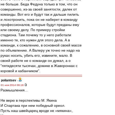
не больше. Беда Федуна только в том, что он
совершенно, из-за своей занятости, далек от
команды. Вот его и будут так и дальше пилить
и лохотронить, пока он не наберет в команду
профессионалов, которые будут преданы ему
или своему делу. По примеру стройки
стадиона. Там почему то у него работали
именно те, кто нужен для этого дела. А в
команде, к сожалению, в основной своей массе
по объявлению. А Валеру уж точно не надо на
руках носить, убить его, извините, мало. В
своей работе не о команде он думал, а о
"пятидесяти тысячах, домике в Жаворонках с
коровой и кабанчиком".
poliantsev
-
01 ноя 2014 08:18
Размышления...
Не верю в перспективы М. Якина
И Спартака при нем победный ореол.
Пусть наш швейцарец вроде не «мякина»,