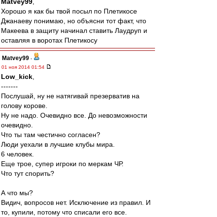
Matvey99
,
Хорошо я как бы твой посыл по Плетикосе
Джанаеву понимаю, но объясни тот факт, что
Макеева в защиту начинал ставить Лаудруп и
оставляя в воротах Плетикосу
Matvey99
-
01 ноя 2014 01:54
Low_kick
,
-------
Послушай, ну не натягивай презерватив на
голову корове.
Ну не надо. Очевидно все. До невозможности
очевидно.
Что ты там честично согласен?
Люди уехали в лучшие клубы мира.
6 человек.
Еще трое, супер игроки по меркам ЧР.
Что тут спорить?
А что мы?
Видич, вопросов нет. Исключение из правил. И
то, купили, потому что списали его все.