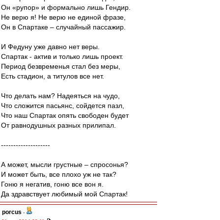
Он «рупор» и формально лишь Гендир.
Не верю я! Не верю не единой фразе,
Он в Спартаке – случайный пассажир.
И Федуну уже давно нет веры.
Спартак - актив и только лишь проект.
Период безвременья стал без меры,
Есть стадион, а титулов все нет.
Что делать нам? Надеяться на чудо,
Что сложится пасьянс, сойдется пазл,
Что наш Спартак опять свободен будет
От равнодушных разных прилипал.
--------------------
А может, мысли грустные – спросонья?
И может быть, все плохо уж не так?
Гоню я негатив, гоню все вон я.
Да здравствует любимый мой Спартак!
porcus
-