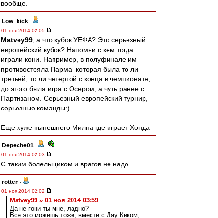
вообще.
Low_kick
-
01 ноя 2014 02:05
Matvey99
, а что кубок УЕФА? Это серьезный
европейский кубок? Напомни с кем тогда
играли кони. Например, в полуфинале им
противостояла Парма, которая была то ли
третьей, то ли четертой с конца в чемпионате,
до этого была игра с Осером, а чуть ранее с
Партизаном. Серьезный европейский турнир,
серьезные команды:)
Еще хуже нынешнего Милна где играет Хонда
Depeche01
-
01 ноя 2014 02:03
С таким болельщиком и врагов не надо...
rotten
-
01 ноя 2014 02:02
Matvey99 » 01 ноя 2014 03:59
Да не гони ты мне, ладно?
Все это можешь тоже, вместе с Лау Киком,