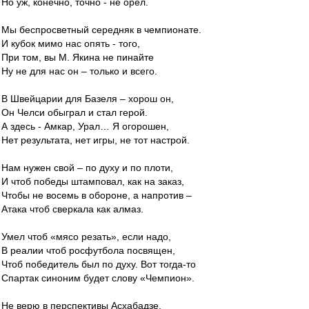
Но уж, конечно, точно - не орел.
Мы беспросветный середняк в чемпионате.
И кубок мимо нас опять - того,
При том, вы М. Якина не пинайте
Ну не для нас он – только и всего.
В Швейцарии для Базеля – хорош он,
Он Челси обыграл и стал герой.
А здесь - Амкар, Урал… Я огорошен,
Нет результата, нет игры, не тот настрой.
Нам нужен свой – по духу и по плоти,
И чтоб победы штамповал, как на заказ,
Чтобы не восемь в обороне, а напротив –
Атака чтоб сверкала как алмаз.
Умел чтоб «мясо резать», если надо,
В реалии чтоб росфутбола посвящен,
Чтоб победитель был по духу. Вот тогда-то
Спартак синоним будет слову «Чемпион».
Не верю в перспективы Асхабадзе,