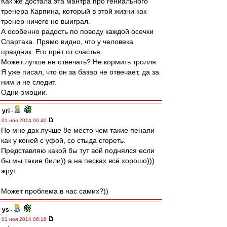
Как же достала эта мантра про гениального
тренера Карпина, который в этой жизни как
тренер ничего не выиграл.
А особенно радость по поводу каждой осечки
Спартака. Прямо видно, что у человека
праздник. Его прёт от счастья.
Может лучше не отвечать? Не кормить тролля.
Я уже писал, что он за базар не отвечает, да за
ним и не следит.
Одни эмоции.
yri
-
01 ноя 2014 06:40
По мне дак лучше 8е место чем такие пенали
как у коней с уфой, со стыда сгореть.
Представляю какой бы тут вой поднялся если
бы мы такие били)) а на песках всё хорошо)))
жрут
Может проблема в нас самих?))
ys
-
01 ноя 2014 06:18