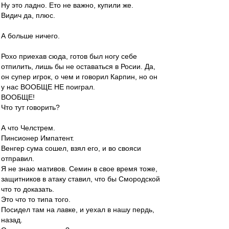
Ну это ладно. Ето не важно, купили же.
Видич да, плюс.
А больше ничего.
Рохо приехав сюда, готов был ногу себе
отпилить, лишь бы не оставаться в Росии. Да,
он супер игрок, о чем и говорил Карпин, но он
у нас ВООБЩЕ НЕ поиграл.
ВООБЩЕ!
Что тут говорить?
А что Челстрем.
Пинсионер Импатент.
Венгер сума сошел, взял его, и во свояси
отправил.
Я не знаю мативов. Семин в свое время тоже,
защитников в атаку ставил, что бы Смородской
что то доказать.
Это что то типа того.
Посидел там на лавке, и уехал в нашу пердь,
назад.