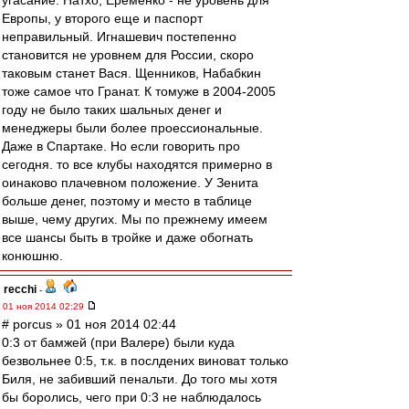
угасание. Натхо, Еременко - не уровень для
Европы, у второго еще и паспорт
неправильный. Игнашевич постепенно
становится не уровнем для России, скоро
таковым станет Вася. Щенников, Набабкин
тоже самое что Гранат. К томуже в 2004-2005
году не было таких шальных денег и
менеджеры были более проессиональные.
Даже в Спартаке. Но если говорить про
сегодня. то все клубы находятся примерно в
оинаково плачевном положение. У Зенита
больше денег, поэтому и место в таблице
выше, чему других. Мы по прежнему имеем
все шансы быть в тройке и даже обогнать
конюшню.
recchi
-
01 ноя 2014 02:29
# porcus » 01 ноя 2014 02:44
0:3 от бамжей (при Валере) были куда
безвольнее 0:5, т.к. в послдених виноват только
Биля, не забивший пенальти. До того мы хотя
бы боролись, чего при 0:3 не наблюдалось