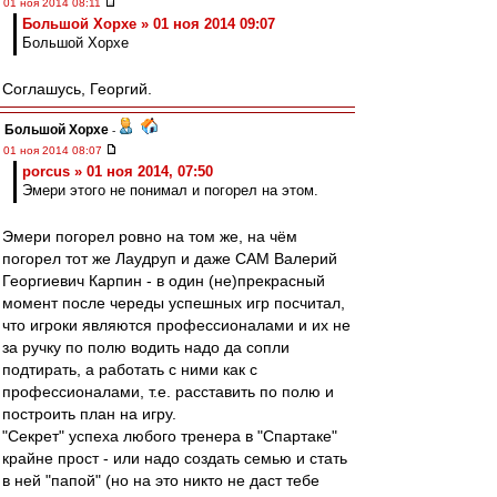
01 ноя 2014 08:11
Большой Хорхе » 01 ноя 2014 09:07
Большой Хорхе
Соглашусь, Георгий.
Большой Хорхе
-
01 ноя 2014 08:07
porcus » 01 ноя 2014, 07:50
Эмери этого не понимал и погорел на этом.
Эмери погорел ровно на том же, на чём
погорел тот же Лаудруп и даже САМ Валерий
Георгиевич Карпин - в один (не)прекрасный
момент после череды успешных игр посчитал,
что игроки являются профессионалами и их не
за ручку по полю водить надо да сопли
подтирать, а работать с ними как с
профессионалами, т.е. расставить по полю и
построить план на игру.
"Секрет" успеха любого тренера в "Спартаке"
крайне прост - или надо создать семью и стать
в ней "папой" (но на это никто не даст тебе