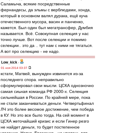
Саламыча, всякие посредственные
фернандесы, да эльмы с верблюдами, хонда,
который в основном валял дурака, ещё куча
отечественного мусора, васин и панченко,
кажется. Был один был мегатрансфер, Думбия
называется. Всё. Совокупная селекция у нас
точно лучше. Вот после селекции и помимо
селекции.. это да .. тут нам с ними не тягаться.
А вот про селекцию - не надо.
Low_kick
-
01 ноя 2014 03:37
кстати, Матвей, вынужден извинится из-за
последнего спора. неправильно
сформулировал свои мысли. ЦСКА однозночно
самая сиьная команда РФ 2000-х. Селекция
сильнейшая в России. По крайней мере, пока
не стали заканчиваться деньги. Четвертьфинал
ЛЧ это более весомое достижение, чем победа
в КУ. Но это все было тогда. На сей момент в
ЦСКА жеточайший кризис и если Гинер резго
не найдет деньги, то будет постепенное