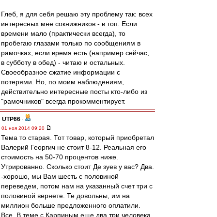
Глеб, я для себя решаю эту проблему так: всех
интересных мне сокнижников - в топ. Если
времени мало (практически всегда), то
пробегаю глазами только по сообщениям в
рамочках, если время есть (например сейчас,
в субботу в обед) - читаю и остальных.
Своеобразное сжатие информации с
потерями. Но, по моим наблюдениям,
действительно интересные посты кто-либо из
"рамочников" всегда прокомментирует.
UTP66
-
01 ноя 2014 09:20
Тема то старая. Тот товар, который приобретал
Валерий Георгич не стоит 8-12. Реальная его
стоимость на 50-70 процентов ниже.
Утрированно. Сколько стоит Де зуев у вас? Два.
-хорошо, мы Вам шесть с половиной
переведем, потом нам на указанный счет три с
половиной вернете. Те довольны, им на
миллион больше предложенного оплатили.
Все. В теме с Карпиным еще два три человека,