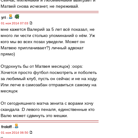
Сейчас Миленький и Любименький выиграет и
Матвей снова исчезнет, не переживай.
yri
-
01 ноя 2014 07:03
мне кажется Валерий за 5 лет всё показал, не
много ли чести столько упоминаний о нём. Уж
кого мы во всех позах увидели. Может он
Матвею приплачивает?) личный адвокат
прямо)
Отдохнуть бы от Матвея месяцок) :oops:
Хочется просто футбол посмотреть и поболеть
за любимый клуб, пусть он сейчас и не на ходу.
Или легче в самозабан отправиться самому на
месяцок
От сегодняшнего матча зенита с ворами хочу
скандала :D левого пеналя, единственные кто
Валю может сдвинуть это мешки.
froloff
-
01 ноя 2014 06:50