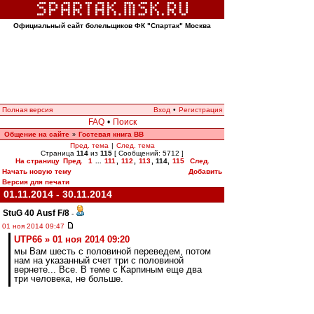
Официальный сайт болельщиков ФК "Спартак" Москва
Полная версия
Вход
•
Регистрация
FAQ
•
Поиск
Общение на сайте
Гостевая книга ВВ
»
Пред. тема
|
След. тема
Страница
114
из
115
[ Сообщений: 5712 ]
На страницу
Пред.
1
...
111
,
112
,
113
,
114
,
115
След.
Начать новую тему
Добавить
Версия для печати
01.11.2014 - 30.11.2014
StuG 40 Ausf F/8
-
01 ноя 2014 09:47
UTP66 » 01 ноя 2014 09:20
мы Вам шесть с половиной переведем, потом
нам на указанный счет три с половиной
вернете... Все. В теме с Карпиным еще два
три человека, не больше.