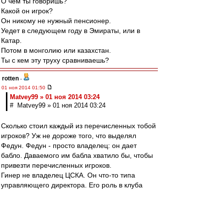
О чем ты говоришь?
Какой он игрок?
Он никому не нужный пенсионер.
Уедет в следующем году в Эмираты, или в
Катар.
Потом в монголию или казахстан.
Ты с кем эту труху сравниваешь?
rotten
-
01 ноя 2014 01:50
Matvey99 » 01 ноя 2014 03:24
# Matvey99 » 01 ноя 2014 03:24
Сколько стоил каждый из перечисленных тобой
игроков? Уж не дороже того, что выделял
Федун. Федун - просто владелец: он дает
бабло. Даваемого им бабла хватило бы, чтобы
привезти перечисленных игроков.
Гинер не владелец ЦСКА. Он что-то типа
управляющего директора. Его роль в клуба
Спартак (Москва) должен был исполнять
Карпин. Денег ему давали достаточно, чтобы
привозить Оличей, Красичей и Дуду.