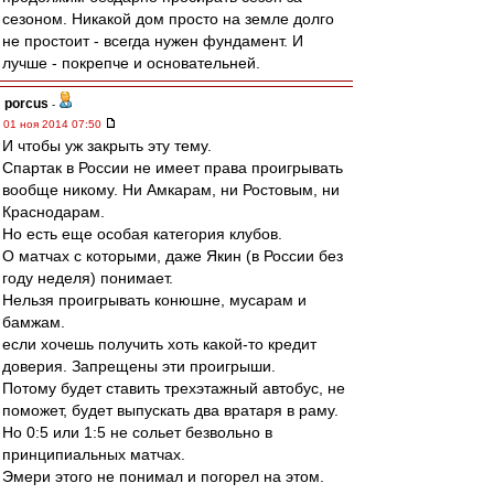
сезоном. Никакой дом просто на земле долго
не простоит - всегда нужен фундамент. И
лучше - покрепче и основательней.
porcus
-
01 ноя 2014 07:50
И чтобы уж закрыть эту тему.
Спартак в России не имеет права проигрывать
вообще никому. Ни Амкарам, ни Ростовым, ни
Краснодарам.
Но есть еще особая категория клубов.
О матчах с которыми, даже Якин (в России без
году неделя) понимает.
Нельзя проигрывать конюшне, мусарам и
бамжам.
если хочешь получить хоть какой-то кредит
доверия. Запрещены эти проигрыши.
Потому будет ставить трехэтажный автобус, не
поможет, будет выпускать два вратаря в раму.
Но 0:5 или 1:5 не сольет безвольно в
принципиальных матчах.
Эмери этого не понимал и погорел на этом.