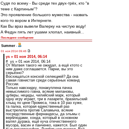
Судя по всему - Вы среди тех двух-трёх, кто "в
теме с Карпиным"?
Это проявление большого мужества - назвать
кого-то вором в Интернете.
Как Вы враз вывели Валерку на чистую воду!
А Федун пять лет ушами хлопал, наивный...
Последнее сообщение
Summer
-
01 ноя 2014 09:46
ys » 01 ноя 2014, 06:14
# ys » 01 ноя 2014, 06:14
От Матвея такого не ожидал, а ещё ктото с
ним даже соглашается. Парни, вы это
серьёзно?
Восхищаться конской селекцией? Да она
самая говнистая среди серьёзных команд
России.
Только навскидку, понакуплена пачка
немыслимого говна, всякие милановы,
цуберы, нециды, чилийский марк, который
одну игру играет, три в лазарете, бразильский
хлыщ по цене Промеса, тока в 10 раз хуже,
та палка, которая единственный раз
выстрелила против Саламыча, всякие
посредственные фернандесы, да эльмы с
верблюдами, хонда, который в основном
валял дурака, ещё куча отечественного
мусора, васин и панченко, кажется. Был один
был мегатрансфер, Думбия называется. Всё.