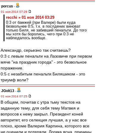
porcus
-
01 ноя 2014 07:29
recchi » 01 ноя 2014 03:29
0:3 от бамжей (при Валере) были куда
безвольнее 0:5, т.к. в послдених виноват
только Биля, не забивший пенальти. До того
мы хотя бы боролись, чего при 0:3 не
наблюдалось вообще.
Александр, серьезно так считаешь?
0:3 с левым пенальти на Лазовиче при первом
мяче "на праздник города" - это безвольное
поражение.
0:5 с незабитым пенальти Биляшиком - это
триумф воли?
JGolt13
-
01 ноя 2014 07:25
В общем, почитав с утра тьму текстов на
заданную тему, для себя тему Матвея и
вопросов к нему закрыл. Президент коней
авторитет, его селекция лучшая, а у нас все
плохо, кроме Валерия Карпина, которого все
не оценили и потеряли. Логика ясна, причины,