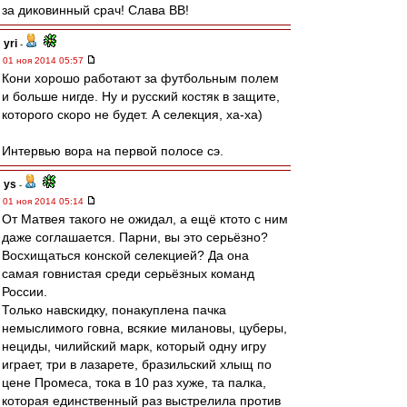
за диковинный срач! Слава ВВ!
yri
-
01 ноя 2014 05:57
Кони хорошо работают за футбольным полем
и больше нигде. Ну и русский костяк в защите,
которого скоро не будет. А селекция, ха-ха)
Интервью вора на первой полосе сэ.
ys
-
01 ноя 2014 05:14
От Матвея такого не ожидал, а ещё ктото с ним
даже соглашается. Парни, вы это серьёзно?
Восхищаться конской селекцией? Да она
самая говнистая среди серьёзных команд
России.
Только навскидку, понакуплена пачка
немыслимого говна, всякие милановы, цуберы,
нециды, чилийский марк, который одну игру
играет, три в лазарете, бразильский хлыщ по
цене Промеса, тока в 10 раз хуже, та палка,
которая единственный раз выстрелила против