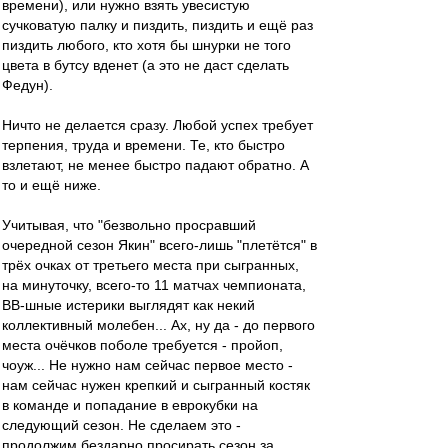
времени), или нужно взять увесистую
сучковатую палку и пиздить, пиздить и ещё раз
пиздить любого, кто хотя бы шнурки не того
цвета в бутсу вденет (а это не даст сделать
Федун).
Ничто не делается сразу. Любой успех требует
терпения, труда и времени. Те, кто быстро
взлетают, не менее быстро падают обратно. А
то и ещё ниже.
Учитывая, что "безвольно просравший
очередной сезон Якин" всего-лишь "плетётся" в
трёх очках от третьего места при сыгранных,
на минуточку, всего-то 11 матчах чемпионата,
ВВ-шные истерики выглядят как некий
коллективный молебен... Ах, ну да - до первого
места очёчков поболе требуется - пройоп,
чоуж... Не нужно нам сейчас первое место -
нам сейчас нужен крепкий и сыгранный костяк
в команде и попадание в еврокубки на
следующий сезон. Не сделаем это -
продолжим бездарно просирать сезон за