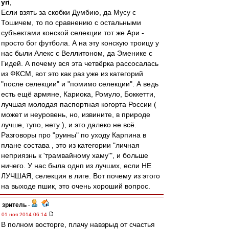
yri
,
Если взять за скобки Думбию, да Мусу с
Тошичем, то по сравнению с остальными
субъектами конской селекции тот же Ари -
просто бог футбола. А на эту конскую троицу у
нас были Алекс с Веллитоном, да Эменике с
Гидей. А почему вся эта четвёрка рассосалась
из ФКСМ, вот это как раз уже из категорий
"после селекции" и "помимо селекции". А ведь
есть ещё армяне, Кариока, Ромуло, Боккетти,
лучшая молодая паспортная когорта России (
может и неуровень, но, извините, в природе
лучше, тупо, нету ), и это далеко не всё.
Разговоры про "руины" по уходу Карпина в
плане состава , это из категории "личная
неприязнь к 'трамвайному хаму'", и больше
ничего. У нас была однп из лучших, если НЕ
ЛУЧШАЯ, селекция в лиге. Вот почему из этого
на выходе пшик, это очень хороший вопрос.
зpитель
-
01 ноя 2014 06:14
В полном восторге, плачу навзрыд от счастья