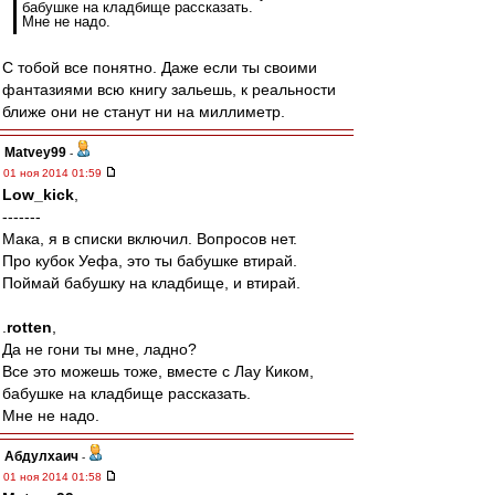
бабушке на кладбище рассказать.
Мне не надо.
С тобой все понятно. Даже если ты своими
фантазиями всю книгу зальешь, к реальности
ближе они не станут ни на миллиметр.
Matvey99
-
01 ноя 2014 01:59
Low_kick
,
-------
Мака, я в списки включил. Вопросов нет.
Про кубок Уефа, это ты бабушке втирай.
Поймай бабушку на кладбище, и втирай.
.
rotten
,
Да не гони ты мне, ладно?
Все это можешь тоже, вместе с Лау Киком,
бабушке на кладбище рассказать.
Мне не надо.
Абдулхаич
-
01 ноя 2014 01:58