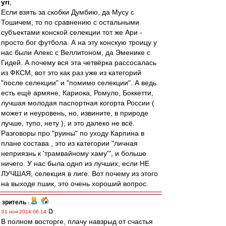
yri
,
Если взять за скобки Думбию, да Мусу с
Тошичем, то по сравнению с остальными
субъектами конской селекции тот же Ари -
просто бог футбола. А на эту конскую троицу у
нас были Алекс с Веллитоном, да Эменике с
Гидей. А почему вся эта четвёрка рассосалась
из ФКСМ, вот это как раз уже из категорий
"после селекции" и "помимо селекции". А ведь
есть ещё армяне, Кариока, Ромуло, Боккетти,
лучшая молодая паспортная когорта России (
может и неуровень, но, извините, в природе
лучше, тупо, нету ), и это далеко не всё.
Разговоры про "руины" по уходу Карпина в
плане состава , это из категории "личная
неприязнь к 'трамвайному хаму'", и больше
ничего. У нас была однп из лучших, если НЕ
ЛУЧШАЯ, селекция в лиге. Вот почему из этого
на выходе пшик, это очень хороший вопрос.
зpитель
-
01 ноя 2014 06:14
В полном восторге, плачу навзрыд от счастья