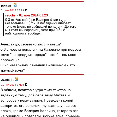
porcus
-
01 ноя 2014 07:29
recchi » 01 ноя 2014 03:29
0:3 от бамжей (при Валере) были куда
безвольнее 0:5, т.к. в послдених виноват
только Биля, не забивший пенальти. До того
мы хотя бы боролись, чего при 0:3 не
наблюдалось вообще.
Александр, серьезно так считаешь?
0:3 с левым пенальти на Лазовиче при первом
мяче "на праздник города" - это безвольное
поражение.
0:5 с незабитым пенальти Биляшиком - это
триумф воли?
JGolt13
-
01 ноя 2014 07:25
В общем, почитав с утра тьму текстов на
заданную тему, для себя тему Матвея и
вопросов к нему закрыл. Президент коней
авторитет, его селекция лучшая, а у нас все
плохо, кроме Валерия Карпина, которого все
не оценили и потеряли. Логика ясна, причины,