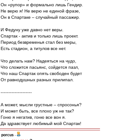
Он «рупор» и формально лишь Гендир.
Не верю я! Не верю не единой фразе,
Он в Спартаке – случайный пассажир.
И Федуну уже давно нет веры.
Спартак - актив и только лишь проект.
Период безвременья стал без меры,
Есть стадион, а титулов все нет.
Что делать нам? Надеяться на чудо,
Что сложится пасьянс, сойдется пазл,
Что наш Спартак опять свободен будет
От равнодушных разных прилипал.
--------------------
А может, мысли грустные – спросонья?
И может быть, все плохо уж не так?
Гоню я негатив, гоню все вон я.
Да здравствует любимый мой Спартак!
porcus
-