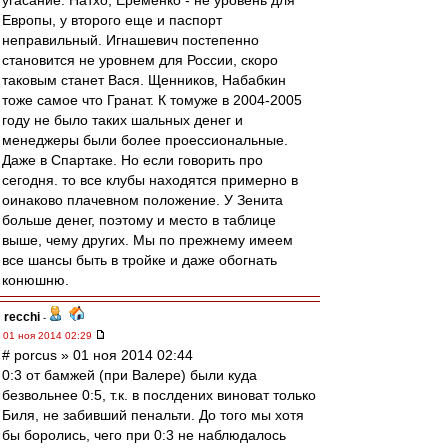
угасание. Натхо, Еременко - не уровень для
Европы, у второго еще и паспорт
неправильный. Игнашевич постепенно
становится не уровнем для России, скоро
таковым станет Вася. Щенников, Набабкин
тоже самое что Гранат. К томуже в 2004-2005
году не было таких шальных денег и
менеджеры были более проессиональные.
Даже в Спартаке. Но если говорить про
сегодня. то все клубы находятся примерно в
оинаково плачевном положение. У Зенита
больше денег, поэтому и место в таблице
выше, чему других. Мы по прежнему имеем
все шансы быть в тройке и даже обогнать
конюшню.
recchi
-
01 ноя 2014 02:29
# porcus » 01 ноя 2014 02:44
0:3 от бамжей (при Валере) были куда
безвольнее 0:5, т.к. в послдених виноват только
Биля, не забивший пенальти. До того мы хотя
бы боролись, чего при 0:3 не наблюдалось