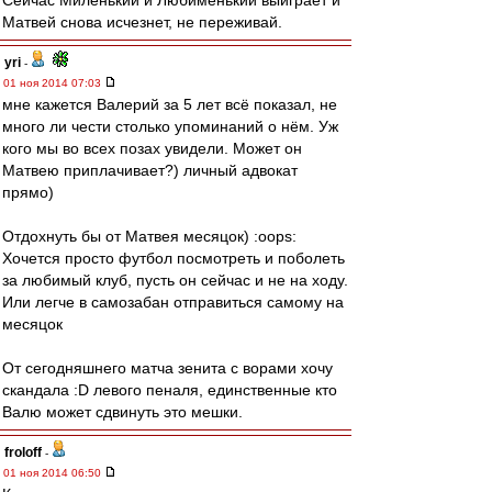
Сейчас Миленький и Любименький выиграет и
Матвей снова исчезнет, не переживай.
yri
-
01 ноя 2014 07:03
мне кажется Валерий за 5 лет всё показал, не
много ли чести столько упоминаний о нём. Уж
кого мы во всех позах увидели. Может он
Матвею приплачивает?) личный адвокат
прямо)
Отдохнуть бы от Матвея месяцок) :oops:
Хочется просто футбол посмотреть и поболеть
за любимый клуб, пусть он сейчас и не на ходу.
Или легче в самозабан отправиться самому на
месяцок
От сегодняшнего матча зенита с ворами хочу
скандала :D левого пеналя, единственные кто
Валю может сдвинуть это мешки.
froloff
-
01 ноя 2014 06:50