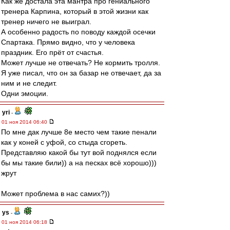
Как же достала эта мантра про гениального
тренера Карпина, который в этой жизни как
тренер ничего не выиграл.
А особенно радость по поводу каждой осечки
Спартака. Прямо видно, что у человека
праздник. Его прёт от счастья.
Может лучше не отвечать? Не кормить тролля.
Я уже писал, что он за базар не отвечает, да за
ним и не следит.
Одни эмоции.
yri
-
01 ноя 2014 06:40
По мне дак лучше 8е место чем такие пенали
как у коней с уфой, со стыда сгореть.
Представляю какой бы тут вой поднялся если
бы мы такие били)) а на песках всё хорошо)))
жрут
Может проблема в нас самих?))
ys
-
01 ноя 2014 06:18