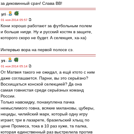
за диковинный срач! Слава ВВ!
yri
-
01 ноя 2014 05:57
Кони хорошо работают за футбольным полем
и больше нигде. Ну и русский костяк в защите,
которого скоро не будет. А селекция, ха-ха)
Интервью вора на первой полосе сэ.
ys
-
01 ноя 2014 05:14
От Матвея такого не ожидал, а ещё ктото с ним
даже соглашается. Парни, вы это серьёзно?
Восхищаться конской селекцией? Да она
самая говнистая среди серьёзных команд
России.
Только навскидку, понакуплена пачка
немыслимого говна, всякие милановы, цуберы,
нециды, чилийский марк, который одну игру
играет, три в лазарете, бразильский хлыщ по
цене Промеса, тока в 10 раз хуже, та палка,
которая единственный раз выстрелила против