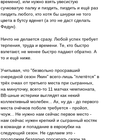
времени), или нужно взять увесистую
сучковатую палку и пиздить, пиздить и ещё раз
пиздить любого, кто хотя бы шнурки не того
цвета в бутсу вденет (а это не даст сделать
Федун).
Ничто не делается сразу. Любой успех требует
терпения, труда и времени. Те, кто быстро
взлетают, не менее быстро падают обратно. А
то и ещё ниже.
Учитывая, что "безвольно просравший
очередной сезон Якин" всего-лишь "плетётся" в
трёх очках от третьего места при сыгранных,
на минуточку, всего-то 11 матчах чемпионата,
ВВ-шные истерики выглядят как некий
коллективный молебен... Ах, ну да - до первого
места очёчков поболе требуется - пройоп,
чоуж... Не нужно нам сейчас первое место -
нам сейчас нужен крепкий и сыгранный костяк
в команде и попадание в еврокубки на
следующий сезон. Не сделаем это -
продолжим бездарно просирать сезон за