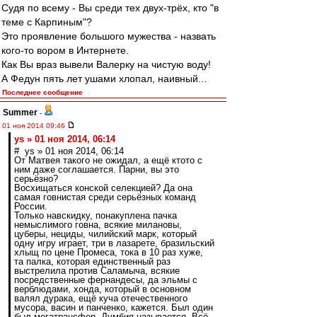
Судя по всему - Вы среди тех двух-трёх, кто "в
теме с Карпиным"?
Это проявление большого мужества - назвать
кого-то вором в Интернете.
Как Вы враз вывели Валерку на чистую воду!
А Федун пять лет ушами хлопал, наивный...
Последнее сообщение
Summer
-
01 ноя 2014 09:46
ys » 01 ноя 2014, 06:14
# ys » 01 ноя 2014, 06:14
От Матвея такого не ожидал, а ещё ктото с
ним даже соглашается. Парни, вы это
серьёзно?
Восхищаться конской селекцией? Да она
самая говнистая среди серьёзных команд
России.
Только навскидку, понакуплена пачка
немыслимого говна, всякие милановы,
цуберы, нециды, чилийский марк, который
одну игру играет, три в лазарете, бразильский
хлыщ по цене Промеса, тока в 10 раз хуже,
та палка, которая единственный раз
выстрелила против Саламыча, всякие
посредственные фернандесы, да эльмы с
верблюдами, хонда, который в основном
валял дурака, ещё куча отечественного
мусора, васин и панченко, кажется. Был один
был мегатрансфер, Думбия называется. Всё.