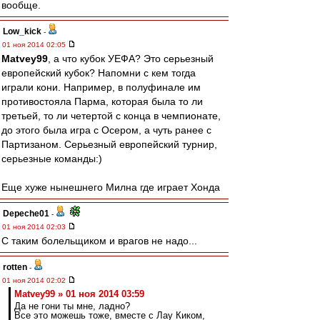
вообще.
Low_kick
-
01 ноя 2014 02:05
Matvey99
, а что кубок УЕФА? Это серьезный
европейский кубок? Напомни с кем тогда
играли кони. Например, в полуфинале им
противостояла Парма, которая была то ли
третьей, то ли четертой с конца в чемпионате,
до этого была игра с Осером, а чуть ранее с
Партизаном. Серьезный европейский турнир,
серьезные команды:)
Еще хуже нынешнего Милна где играет Хонда
Depeche01
-
01 ноя 2014 02:03
С таким болельщиком и врагов не надо...
rotten
-
01 ноя 2014 02:02
Matvey99 » 01 ноя 2014 03:59
Да не гони ты мне, ладно?
Все это можешь тоже, вместе с Лау Киком,