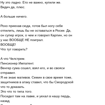
Ну это ладно. Ето не важно, купили же.
Видич да, плюс.
А больше ничего.
Рохо приехав сюда, готов был ногу себе
отпилить, лишь бы не оставаться в Росии. Да,
он супер игрок, о чем и говорил Карпин, но он
у нас ВООБЩЕ НЕ поиграл.
ВООБЩЕ!
Что тут говорить?
А что Челстрем.
Пинсионер Импатент.
Венгер сума сошел, взял его, и во свояси
отправил.
Я не знаю мативов. Семин в свое время тоже,
защитников в атаку ставил, что бы Смородской
что то доказать.
Это что то типа того.
Посидел там на лавке, и уехал в нашу пердь,
назад.