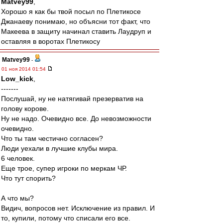
Matvey99
,
Хорошо я как бы твой посыл по Плетикосе
Джанаеву понимаю, но объясни тот факт, что
Макеева в защиту начинал ставить Лаудруп и
оставляя в воротах Плетикосу
Matvey99
-
01 ноя 2014 01:54
Low_kick
,
-------
Послушай, ну не натягивай презерватив на
голову корове.
Ну не надо. Очевидно все. До невозможности
очевидно.
Что ты там честично согласен?
Люди уехали в лучшие клубы мира.
6 человек.
Еще трое, супер игроки по меркам ЧР.
Что тут спорить?
А что мы?
Видич, вопросов нет. Исключение из правил. И
то, купили, потому что списали его все.