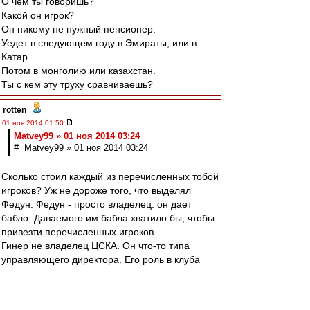
О чем ты говоришь?
Какой он игрок?
Он никому не нужный пенсионер.
Уедет в следующем году в Эмираты, или в
Катар.
Потом в монголию или казахстан.
Ты с кем эту труху сравниваешь?
rotten
-
01 ноя 2014 01:50
Matvey99 » 01 ноя 2014 03:24
# Matvey99 » 01 ноя 2014 03:24
Сколько стоил каждый из перечисленных тобой
игроков? Уж не дороже того, что выделял
Федун. Федун - просто владелец: он дает
бабло. Даваемого им бабла хватило бы, чтобы
привезти перечисленных игроков.
Гинер не владелец ЦСКА. Он что-то типа
управляющего директора. Его роль в клуба
Спартак (Москва) должен был исполнять
Карпин. Денег ему давали достаточно, чтобы
привозить Оличей, Красичей и Дуду.