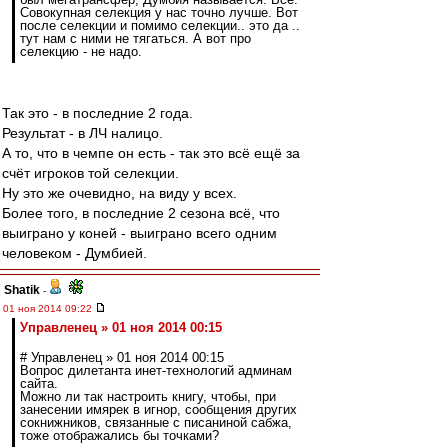
Совокупная селекция у нас точно лучше. Вот
после селекции и помимо селекции.. это да ..
тут нам с ними не тягаться. А вот про
селекцию - не надо.
Так это - в последние 2 года.
Результат - в ЛЧ налицо.
А то, что в чемпе он есть - так это всё ещё за
счёт игроков той селекции.
Ну это же очевидно, на виду у всех.
Более того, в последние 2 сезона всё, что
выиграно у коней - выиграно всего одним
человеком - Думбией.
Shatik
-
01 ноя 2014 09:22
Управленец » 01 ноя 2014 00:15
# Управленец » 01 ноя 2014 00:15
Вопрос дилетанта инет-технологий админам
сайта.
Можно ли так настроить книгу, чтобы, при
занесении имярек в игнор, сообщения других
сокнижников, связанные с писаниной сабжа,
тоже отображались бы точками?