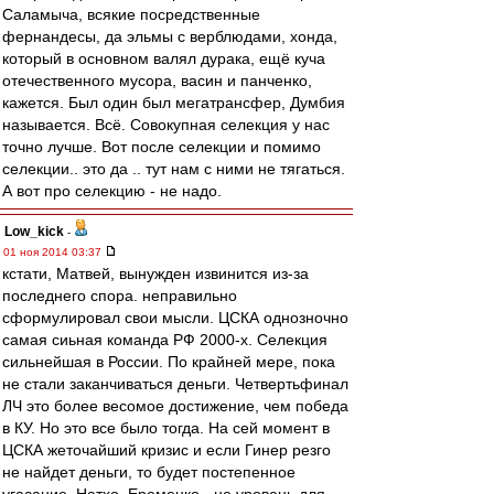
Саламыча, всякие посредственные
фернандесы, да эльмы с верблюдами, хонда,
который в основном валял дурака, ещё куча
отечественного мусора, васин и панченко,
кажется. Был один был мегатрансфер, Думбия
называется. Всё. Совокупная селекция у нас
точно лучше. Вот после селекции и помимо
селекции.. это да .. тут нам с ними не тягаться.
А вот про селекцию - не надо.
Low_kick
-
01 ноя 2014 03:37
кстати, Матвей, вынужден извинится из-за
последнего спора. неправильно
сформулировал свои мысли. ЦСКА однозночно
самая сиьная команда РФ 2000-х. Селекция
сильнейшая в России. По крайней мере, пока
не стали заканчиваться деньги. Четвертьфинал
ЛЧ это более весомое достижение, чем победа
в КУ. Но это все было тогда. На сей момент в
ЦСКА жеточайший кризис и если Гинер резго
не найдет деньги, то будет постепенное