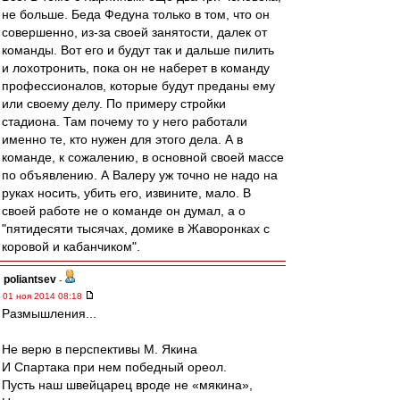
не больше. Беда Федуна только в том, что он
совершенно, из-за своей занятости, далек от
команды. Вот его и будут так и дальше пилить
и лохотронить, пока он не наберет в команду
профессионалов, которые будут преданы ему
или своему делу. По примеру стройки
стадиона. Там почему то у него работали
именно те, кто нужен для этого дела. А в
команде, к сожалению, в основной своей массе
по объявлению. А Валеру уж точно не надо на
руках носить, убить его, извините, мало. В
своей работе не о команде он думал, а о
"пятидесяти тысячах, домике в Жаворонках с
коровой и кабанчиком".
poliantsev
-
01 ноя 2014 08:18
Размышления...
Не верю в перспективы М. Якина
И Спартака при нем победный ореол.
Пусть наш швейцарец вроде не «мякина»,