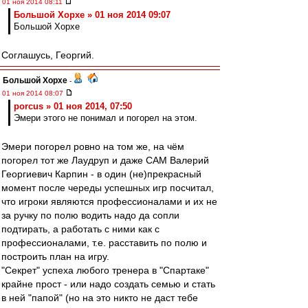
01 ноя 2014 08:11
Большой Хорхе » 01 ноя 2014 09:07
Большой Хорхе
Соглашусь, Георгий.
Большой Хорхе
-
01 ноя 2014 08:07
porcus » 01 ноя 2014, 07:50
Эмери этого не понимал и погорел на этом.
Эмери погорел ровно на том же, на чём
погорел тот же Лаудруп и даже САМ Валерий
Георгиевич Карпин - в один (не)прекрасный
момент после череды успешных игр посчитал,
что игроки являются профессионалами и их не
за ручку по полю водить надо да сопли
подтирать, а работать с ними как с
профессионалами, т.е. расставить по полю и
построить план на игру.
"Секрет" успеха любого тренера в "Спартаке"
крайне прост - или надо создать семью и стать
в ней "папой" (но на это никто не даст тебе