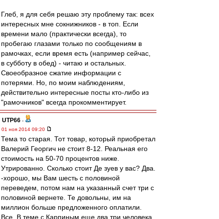
Глеб, я для себя решаю эту проблему так: всех
интересных мне сокнижников - в топ. Если
времени мало (практически всегда), то
пробегаю глазами только по сообщениям в
рамочках, если время есть (например сейчас,
в субботу в обед) - читаю и остальных.
Своеобразное сжатие информации с
потерями. Но, по моим наблюдениям,
действительно интересные посты кто-либо из
"рамочников" всегда прокомментирует.
UTP66
-
01 ноя 2014 09:20
Тема то старая. Тот товар, который приобретал
Валерий Георгич не стоит 8-12. Реальная его
стоимость на 50-70 процентов ниже.
Утрированно. Сколько стоит Де зуев у вас? Два.
-хорошо, мы Вам шесть с половиной
переведем, потом нам на указанный счет три с
половиной вернете. Те довольны, им на
миллион больше предложенного оплатили.
Все. В теме с Карпиным еще два три человека,