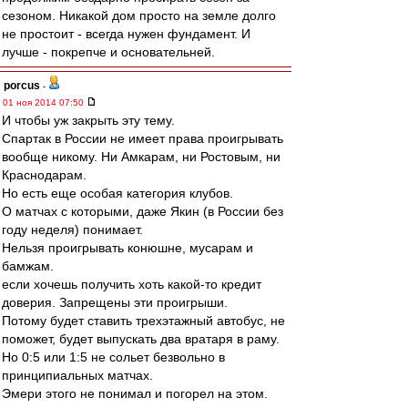
сезоном. Никакой дом просто на земле долго
не простоит - всегда нужен фундамент. И
лучше - покрепче и основательней.
porcus
-
01 ноя 2014 07:50
И чтобы уж закрыть эту тему.
Спартак в России не имеет права проигрывать
вообще никому. Ни Амкарам, ни Ростовым, ни
Краснодарам.
Но есть еще особая категория клубов.
О матчах с которыми, даже Якин (в России без
году неделя) понимает.
Нельзя проигрывать конюшне, мусарам и
бамжам.
если хочешь получить хоть какой-то кредит
доверия. Запрещены эти проигрыши.
Потому будет ставить трехэтажный автобус, не
поможет, будет выпускать два вратаря в раму.
Но 0:5 или 1:5 не сольет безвольно в
принципиальных матчах.
Эмери этого не понимал и погорел на этом.