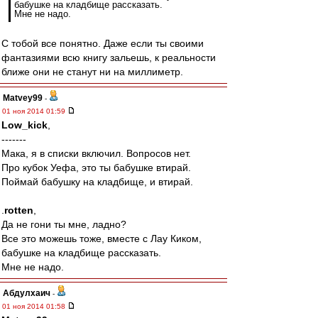
бабушке на кладбище рассказать.
Мне не надо.
С тобой все понятно. Даже если ты своими
фантазиями всю книгу зальешь, к реальности
ближе они не станут ни на миллиметр.
Matvey99
-
01 ноя 2014 01:59
Low_kick
,
-------
Мака, я в списки включил. Вопросов нет.
Про кубок Уефа, это ты бабушке втирай.
Поймай бабушку на кладбище, и втирай.
.
rotten
,
Да не гони ты мне, ладно?
Все это можешь тоже, вместе с Лау Киком,
бабушке на кладбище рассказать.
Мне не надо.
Абдулхаич
-
01 ноя 2014 01:58