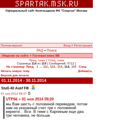
Официальный сайт болельщиков ФК "Спартак" Москва
Полная версия
Вход
•
Регистрация
FAQ
•
Поиск
Общение на сайте
Гостевая книга ВВ
»
Пред. тема
|
След. тема
Страница
114
из
115
[ Сообщений: 5712 ]
На страницу
Пред.
1
...
111
,
112
,
113
,
114
,
115
След.
Начать новую тему
Добавить
Версия для печати
01.11.2014 - 30.11.2014
StuG 40 Ausf F/8
-
01 ноя 2014 09:47
UTP66 » 01 ноя 2014 09:20
мы Вам шесть с половиной переведем, потом
нам на указанный счет три с половиной
вернете... Все. В теме с Карпиным еще два
три человека, не больше.