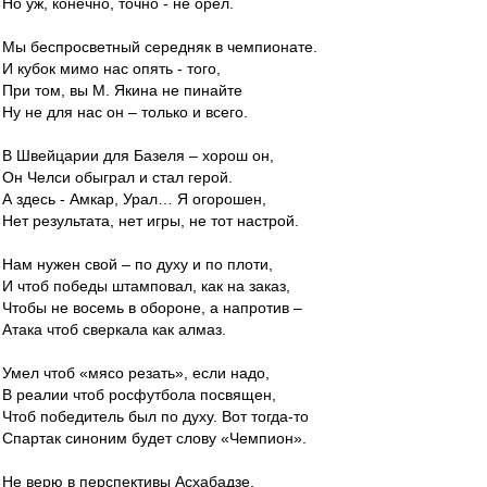
Но уж, конечно, точно - не орел.
Мы беспросветный середняк в чемпионате.
И кубок мимо нас опять - того,
При том, вы М. Якина не пинайте
Ну не для нас он – только и всего.
В Швейцарии для Базеля – хорош он,
Он Челси обыграл и стал герой.
А здесь - Амкар, Урал… Я огорошен,
Нет результата, нет игры, не тот настрой.
Нам нужен свой – по духу и по плоти,
И чтоб победы штамповал, как на заказ,
Чтобы не восемь в обороне, а напротив –
Атака чтоб сверкала как алмаз.
Умел чтоб «мясо резать», если надо,
В реалии чтоб росфутбола посвящен,
Чтоб победитель был по духу. Вот тогда-то
Спартак синоним будет слову «Чемпион».
Не верю в перспективы Асхабадзе,