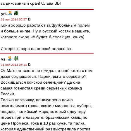
за диковинный срач! Слава ВВ!
yri
-
01 ноя 2014 05:57
Кони хорошо работают за футбольным полем
и больше нигде. Ну и русский костяк в защите,
которого скоро не будет. А селекция, ха-ха)
Интервью вора на первой полосе сэ.
ys
-
01 ноя 2014 05:14
От Матвея такого не ожидал, а ещё ктото с ним
даже соглашается. Парни, вы это серьёзно?
Восхищаться конской селекцией? Да она
самая говнистая среди серьёзных команд
России.
Только навскидку, понакуплена пачка
немыслимого говна, всякие милановы, цуберы,
нециды, чилийский марк, который одну игру
играет, три в лазарете, бразильский хлыщ по
цене Промеса, тока в 10 раз хуже, та палка,
которая единственный раз выстрелила против