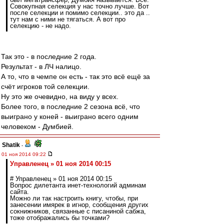
Совокупная селекция у нас точно лучше. Вот
после селекции и помимо селекции.. это да ..
тут нам с ними не тягаться. А вот про
селекцию - не надо.
Так это - в последние 2 года.
Результат - в ЛЧ налицо.
А то, что в чемпе он есть - так это всё ещё за
счёт игроков той селекции.
Ну это же очевидно, на виду у всех.
Более того, в последние 2 сезона всё, что
выиграно у коней - выиграно всего одним
человеком - Думбией.
Shatik
-
01 ноя 2014 09:22
Управленец » 01 ноя 2014 00:15
# Управленец » 01 ноя 2014 00:15
Вопрос дилетанта инет-технологий админам
сайта.
Можно ли так настроить книгу, чтобы, при
занесении имярек в игнор, сообщения других
сокнижников, связанные с писаниной сабжа,
тоже отображались бы точками?