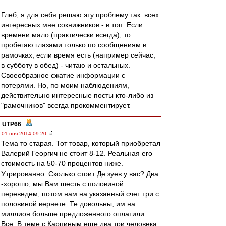
Глеб, я для себя решаю эту проблему так: всех
интересных мне сокнижников - в топ. Если
времени мало (практически всегда), то
пробегаю глазами только по сообщениям в
рамочках, если время есть (например сейчас,
в субботу в обед) - читаю и остальных.
Своеобразное сжатие информации с
потерями. Но, по моим наблюдениям,
действительно интересные посты кто-либо из
"рамочников" всегда прокомментирует.
UTP66
-
01 ноя 2014 09:20
Тема то старая. Тот товар, который приобретал
Валерий Георгич не стоит 8-12. Реальная его
стоимость на 50-70 процентов ниже.
Утрированно. Сколько стоит Де зуев у вас? Два.
-хорошо, мы Вам шесть с половиной
переведем, потом нам на указанный счет три с
половиной вернете. Те довольны, им на
миллион больше предложенного оплатили.
Все. В теме с Карпиным еще два три человека,