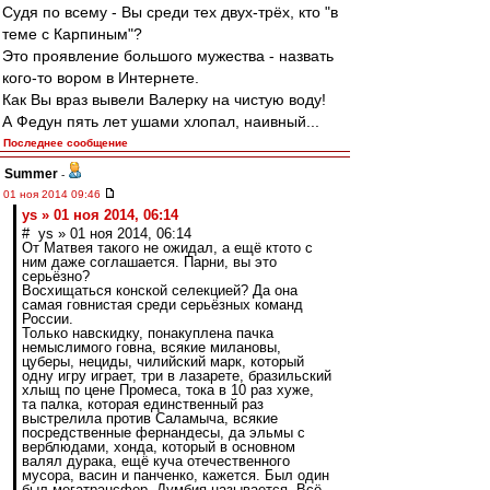
Судя по всему - Вы среди тех двух-трёх, кто "в
теме с Карпиным"?
Это проявление большого мужества - назвать
кого-то вором в Интернете.
Как Вы враз вывели Валерку на чистую воду!
А Федун пять лет ушами хлопал, наивный...
Последнее сообщение
Summer
-
01 ноя 2014 09:46
ys » 01 ноя 2014, 06:14
# ys » 01 ноя 2014, 06:14
От Матвея такого не ожидал, а ещё ктото с
ним даже соглашается. Парни, вы это
серьёзно?
Восхищаться конской селекцией? Да она
самая говнистая среди серьёзных команд
России.
Только навскидку, понакуплена пачка
немыслимого говна, всякие милановы,
цуберы, нециды, чилийский марк, который
одну игру играет, три в лазарете, бразильский
хлыщ по цене Промеса, тока в 10 раз хуже,
та палка, которая единственный раз
выстрелила против Саламыча, всякие
посредственные фернандесы, да эльмы с
верблюдами, хонда, который в основном
валял дурака, ещё куча отечественного
мусора, васин и панченко, кажется. Был один
был мегатрансфер, Думбия называется. Всё.