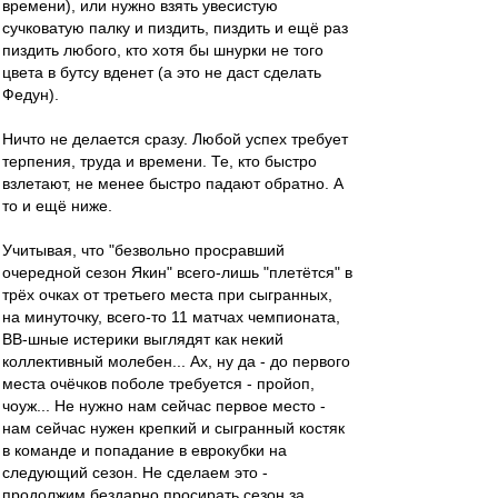
времени), или нужно взять увесистую
сучковатую палку и пиздить, пиздить и ещё раз
пиздить любого, кто хотя бы шнурки не того
цвета в бутсу вденет (а это не даст сделать
Федун).
Ничто не делается сразу. Любой успех требует
терпения, труда и времени. Те, кто быстро
взлетают, не менее быстро падают обратно. А
то и ещё ниже.
Учитывая, что "безвольно просравший
очередной сезон Якин" всего-лишь "плетётся" в
трёх очках от третьего места при сыгранных,
на минуточку, всего-то 11 матчах чемпионата,
ВВ-шные истерики выглядят как некий
коллективный молебен... Ах, ну да - до первого
места очёчков поболе требуется - пройоп,
чоуж... Не нужно нам сейчас первое место -
нам сейчас нужен крепкий и сыгранный костяк
в команде и попадание в еврокубки на
следующий сезон. Не сделаем это -
продолжим бездарно просирать сезон за