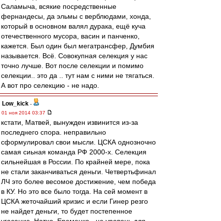
Саламыча, всякие посредственные
фернандесы, да эльмы с верблюдами, хонда,
который в основном валял дурака, ещё куча
отечественного мусора, васин и панченко,
кажется. Был один был мегатрансфер, Думбия
называется. Всё. Совокупная селекция у нас
точно лучше. Вот после селекции и помимо
селекции.. это да .. тут нам с ними не тягаться.
А вот про селекцию - не надо.
Low_kick
-
01 ноя 2014 03:37
кстати, Матвей, вынужден извинится из-за
последнего спора. неправильно
сформулировал свои мысли. ЦСКА однозночно
самая сиьная команда РФ 2000-х. Селекция
сильнейшая в России. По крайней мере, пока
не стали заканчиваться деньги. Четвертьфинал
ЛЧ это более весомое достижение, чем победа
в КУ. Но это все было тогда. На сей момент в
ЦСКА жеточайший кризис и если Гинер резго
не найдет деньги, то будет постепенное