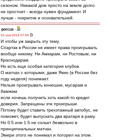
сезоном. Никакой дом просто на земле долго
не простоит - всегда нужен фундамент. И
лучше - покрепче и основательней.
porcus
-
01 ноя 2014 07:50
И чтобы уж закрыть эту тему.
Спартак в России не имеет права проигрывать
вообще никому. Ни Амкарам, ни Ростовым, ни
Краснодарам.
Но есть еще особая категория клубов.
О матчах с которыми, даже Якин (в России без
году неделя) понимает.
Нельзя проигрывать конюшне, мусарам и
бамжам.
если хочешь получить хоть какой-то кредит
доверия. Запрещены эти проигрыши.
Потому будет ставить трехэтажный автобус, не
поможет, будет выпускать два вратаря в раму.
Но 0:5 или 1:5 не сольет безвольно в
принципиальных матчах.
Эмери этого не понимал и погорел на этом.