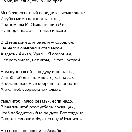
Но уж, конечно, точно - не орел.
Мы беспросветный середняк в чемпионате.
И кубок мимо нас опять - того,
При том, вы М. Якина не пинайте
Ну не для нас он – только и всего.
В Швейцарии для Базеля – хорош он,
Он Челси обыграл и стал герой.
А здесь - Амкар, Урал… Я огорошен,
Нет результата, нет игры, не тот настрой.
Нам нужен свой – по духу и по плоти,
И чтоб победы штамповал, как на заказ,
Чтобы не восемь в обороне, а напротив –
Атака чтоб сверкала как алмаз.
Умел чтоб «мясо резать», если надо,
В реалии чтоб росфутбола посвящен,
Чтоб победитель был по духу. Вот тогда-то
Спартак синоним будет слову «Чемпион».
Не верю в перспективы Асхабадзе,