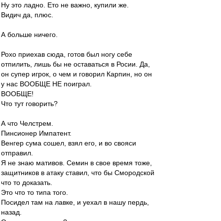
Ну это ладно. Ето не важно, купили же.
Видич да, плюс.
А больше ничего.
Рохо приехав сюда, готов был ногу себе
отпилить, лишь бы не оставаться в Росии. Да,
он супер игрок, о чем и говорил Карпин, но он
у нас ВООБЩЕ НЕ поиграл.
ВООБЩЕ!
Что тут говорить?
А что Челстрем.
Пинсионер Импатент.
Венгер сума сошел, взял его, и во свояси
отправил.
Я не знаю мативов. Семин в свое время тоже,
защитников в атаку ставил, что бы Смородской
что то доказать.
Это что то типа того.
Посидел там на лавке, и уехал в нашу пердь,
назад.