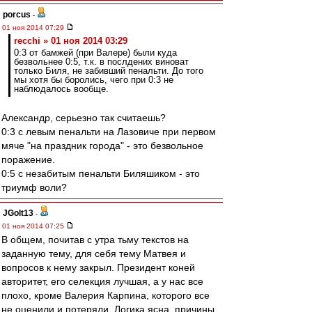
porcus
-
01 ноя 2014 07:29
recchi » 01 ноя 2014 03:29
0:3 от бамжей (при Валере) были куда
безвольнее 0:5, т.к. в послдених виноват
только Биля, не забивший пенальти. До того
мы хотя бы боролись, чего при 0:3 не
наблюдалось вообще.
Александр, серьезно так считаешь?
0:3 с левым пенальти на Лазовиче при первом
мяче "на праздник города" - это безвольное
поражение.
0:5 с незабитым пенальти Биляшиком - это
триумф воли?
JGolt13
-
01 ноя 2014 07:25
В общем, почитав с утра тьму текстов на
заданную тему, для себя тему Матвея и
вопросов к нему закрыл. Президент коней
авторитет, его селекция лучшая, а у нас все
плохо, кроме Валерия Карпина, которого все
не оценили и потеряли. Логика ясна, причины,