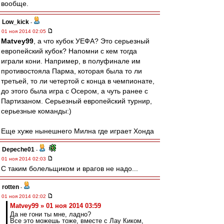
вообще.
Low_kick
-
01 ноя 2014 02:05
Matvey99
, а что кубок УЕФА? Это серьезный
европейский кубок? Напомни с кем тогда
играли кони. Например, в полуфинале им
противостояла Парма, которая была то ли
третьей, то ли четертой с конца в чемпионате,
до этого была игра с Осером, а чуть ранее с
Партизаном. Серьезный европейский турнир,
серьезные команды:)
Еще хуже нынешнего Милна где играет Хонда
Depeche01
-
01 ноя 2014 02:03
С таким болельщиком и врагов не надо...
rotten
-
01 ноя 2014 02:02
Matvey99 » 01 ноя 2014 03:59
Да не гони ты мне, ладно?
Все это можешь тоже, вместе с Лау Киком,