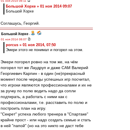
01 ноя 2014 08:11
Большой Хорхе » 01 ноя 2014 09:07
Большой Хорхе
Соглашусь, Георгий.
Большой Хорхе
-
01 ноя 2014 08:07
porcus » 01 ноя 2014, 07:50
Эмери этого не понимал и погорел на этом.
Эмери погорел ровно на том же, на чём
погорел тот же Лаудруп и даже САМ Валерий
Георгиевич Карпин - в один (не)прекрасный
момент после череды успешных игр посчитал,
что игроки являются профессионалами и их не
за ручку по полю водить надо да сопли
подтирать, а работать с ними как с
профессионалами, т.е. расставить по полю и
построить план на игру.
"Секрет" успеха любого тренера в "Спартаке"
крайне прост - или надо создать семью и стать
в ней "папой" (но на это никто не даст тебе