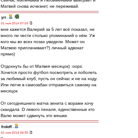
Сейчас Миленький и Любименький выиграет и
Матвей снова исчезнет, не переживай.
yri
-
01 ноя 2014 07:03
мне кажется Валерий за 5 лет всё показал, не
много ли чести столько упоминаний о нём. Уж
кого мы во всех позах увидели. Может он
Матвею приплачивает?) личный адвокат
прямо)
Отдохнуть бы от Матвея месяцок) :oops:
Хочется просто футбол посмотреть и поболеть
за любимый клуб, пусть он сейчас и не на ходу.
Или легче в самозабан отправиться самому на
месяцок
От сегодняшнего матча зенита с ворами хочу
скандала :D левого пеналя, единственные кто
Валю может сдвинуть это мешки.
froloff
-
01 ноя 2014 06:50