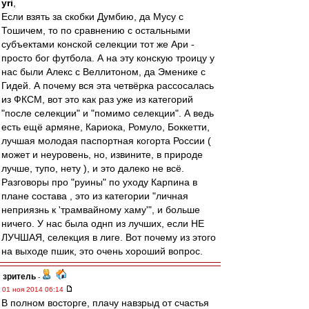
yri
,
Если взять за скобки Думбию, да Мусу с
Тошичем, то по сравнению с остальными
субъектами конской селекции тот же Ари -
просто бог футбола. А на эту конскую троицу у
нас были Алекс с Веллитоном, да Эменике с
Гидей. А почему вся эта четвёрка рассосалась
из ФКСМ, вот это как раз уже из категорий
"после селекции" и "помимо селекции". А ведь
есть ещё армяне, Кариока, Ромуло, Боккетти,
лучшая молодая паспортная когорта России (
может и неуровень, но, извините, в природе
лучше, тупо, нету ), и это далеко не всё.
Разговоры про "руины" по уходу Карпина в
плане состава , это из категории "личная
неприязнь к 'трамвайному хаму'", и больше
ничего. У нас была однп из лучших, если НЕ
ЛУЧШАЯ, селекция в лиге. Вот почему из этого
на выходе пшик, это очень хороший вопрос.
зpитель
-
01 ноя 2014 06:14
В полном восторге, плачу навзрыд от счастья