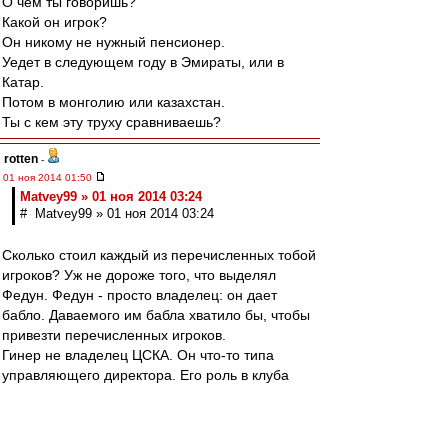
О чем ты говоришь?
Какой он игрок?
Он никому не нужный пенсионер.
Уедет в следующем году в Эмираты, или в
Катар.
Потом в монголию или казахстан.
Ты с кем эту труху сравниваешь?
rotten
-
01 ноя 2014 01:50
Matvey99 » 01 ноя 2014 03:24
# Matvey99 » 01 ноя 2014 03:24
Сколько стоил каждый из перечисленных тобой
игроков? Уж не дороже того, что выделял
Федун. Федун - просто владелец: он дает
бабло. Даваемого им бабла хватило бы, чтобы
привезти перечисленных игроков.
Гинер не владелец ЦСКА. Он что-то типа
управляющего директора. Его роль в клуба
Спартак (Москва) должен был исполнять
Карпин. Денег ему давали достаточно, чтобы
привозить Оличей, Красичей и Дуду.