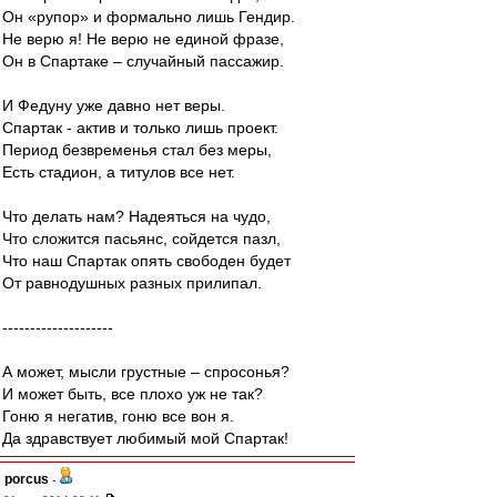
Он «рупор» и формально лишь Гендир.
Не верю я! Не верю не единой фразе,
Он в Спартаке – случайный пассажир.
И Федуну уже давно нет веры.
Спартак - актив и только лишь проект.
Период безвременья стал без меры,
Есть стадион, а титулов все нет.
Что делать нам? Надеяться на чудо,
Что сложится пасьянс, сойдется пазл,
Что наш Спартак опять свободен будет
От равнодушных разных прилипал.
--------------------
А может, мысли грустные – спросонья?
И может быть, все плохо уж не так?
Гоню я негатив, гоню все вон я.
Да здравствует любимый мой Спартак!
porcus
-