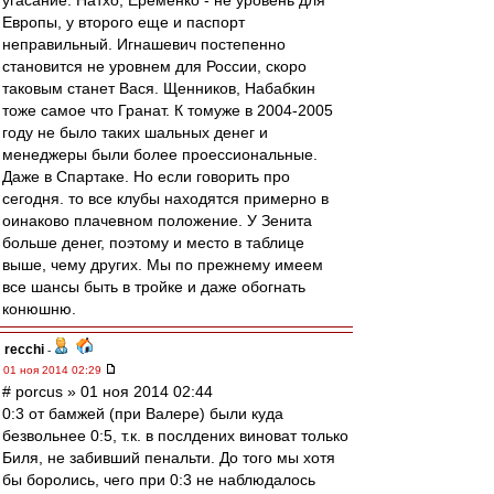
угасание. Натхо, Еременко - не уровень для
Европы, у второго еще и паспорт
неправильный. Игнашевич постепенно
становится не уровнем для России, скоро
таковым станет Вася. Щенников, Набабкин
тоже самое что Гранат. К томуже в 2004-2005
году не было таких шальных денег и
менеджеры были более проессиональные.
Даже в Спартаке. Но если говорить про
сегодня. то все клубы находятся примерно в
оинаково плачевном положение. У Зенита
больше денег, поэтому и место в таблице
выше, чему других. Мы по прежнему имеем
все шансы быть в тройке и даже обогнать
конюшню.
recchi
-
01 ноя 2014 02:29
# porcus » 01 ноя 2014 02:44
0:3 от бамжей (при Валере) были куда
безвольнее 0:5, т.к. в послдених виноват только
Биля, не забивший пенальти. До того мы хотя
бы боролись, чего при 0:3 не наблюдалось