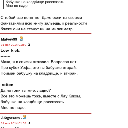
бабушке на кладбище рассказать.
Мне не надо.
С тобой все понятно. Даже если ты своими
фантазиями всю книгу зальешь, к реальности
ближе они не станут ни на миллиметр.
Matvey99
-
01 ноя 2014 01:59
Low_kick
,
-------
Мака, я в списки включил. Вопросов нет.
Про кубок Уефа, это ты бабушке втирай.
Поймай бабушку на кладбище, и втирай.
.
rotten
,
Да не гони ты мне, ладно?
Все это можешь тоже, вместе с Лау Киком,
бабушке на кладбище рассказать.
Мне не надо.
Абдулхаич
-
01 ноя 2014 01:58