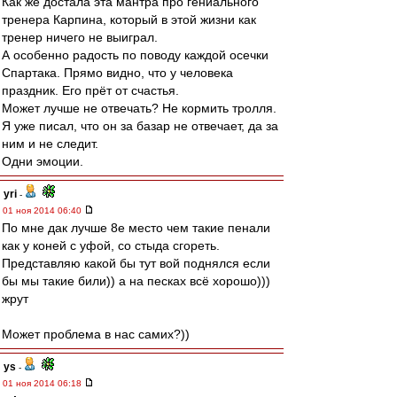
Как же достала эта мантра про гениального
тренера Карпина, который в этой жизни как
тренер ничего не выиграл.
А особенно радость по поводу каждой осечки
Спартака. Прямо видно, что у человека
праздник. Его прёт от счастья.
Может лучше не отвечать? Не кормить тролля.
Я уже писал, что он за базар не отвечает, да за
ним и не следит.
Одни эмоции.
yri
-
01 ноя 2014 06:40
По мне дак лучше 8е место чем такие пенали
как у коней с уфой, со стыда сгореть.
Представляю какой бы тут вой поднялся если
бы мы такие били)) а на песках всё хорошо)))
жрут
Может проблема в нас самих?))
ys
-
01 ноя 2014 06:18