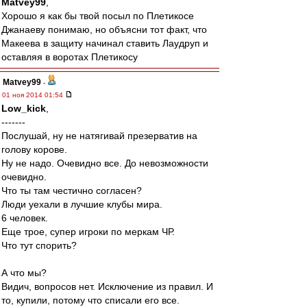
Matvey99
,
Хорошо я как бы твой посыл по Плетикосе
Джанаеву понимаю, но объясни тот факт, что
Макеева в защиту начинал ставить Лаудруп и
оставляя в воротах Плетикосу
Matvey99
-
01 ноя 2014 01:54
Low_kick
,
-------
Послушай, ну не натягивай презерватив на
голову корове.
Ну не надо. Очевидно все. До невозможности
очевидно.
Что ты там честично согласен?
Люди уехали в лучшие клубы мира.
6 человек.
Еще трое, супер игроки по меркам ЧР.
Что тут спорить?
А что мы?
Видич, вопросов нет. Исключение из правил. И
то, купили, потому что списали его все.