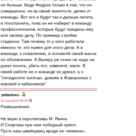
не больше. Беда Федуна только в том, что он
совершенно, из-за своей занятости, далек от
команды. Вот его и будут так и дальше пилить
и лохотронить, пока он не наберет в команду
профессионалов, которые будут преданы ему
или своему делу. По примеру стройки
стадиона. Там почему то у него работали
именно те, кто нужен для этого дела. А в
команде, к сожалению, в основной своей массе
по объявлению. А Валеру уж точно не надо на
руках носить, убить его, извините, мало. В
своей работе не о команде он думал, а о
"пятидесяти тысячах, домике в Жаворонках с
коровой и кабанчиком".
poliantsev
-
01 ноя 2014 08:18
Размышления...
Не верю в перспективы М. Якина
И Спартака при нем победный ореол.
Пусть наш швейцарец вроде не «мякина»,