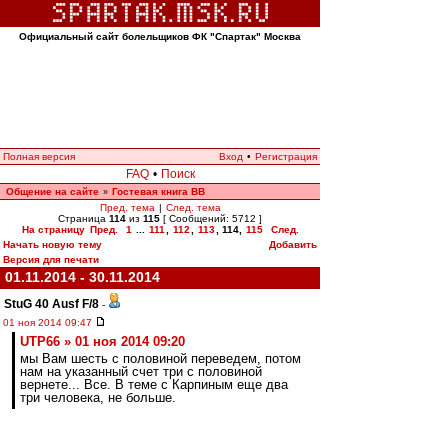
Официальный сайт болельщиков ФК "Спартак" Москва
Полная версия
Вход
•
Регистрация
FAQ
•
Поиск
Общение на сайте
Гостевая книга ВВ
»
Пред. тема
|
След. тема
Страница
114
из
115
[ Сообщений: 5712 ]
На страницу
Пред.
1
...
111
,
112
,
113
,
114
,
115
След.
Начать новую тему
Добавить
Версия для печати
01.11.2014 - 30.11.2014
StuG 40 Ausf F/8
-
01 ноя 2014 09:47
UTP66 » 01 ноя 2014 09:20
мы Вам шесть с половиной переведем, потом
нам на указанный счет три с половиной
вернете... Все. В теме с Карпиным еще два
три человека, не больше.