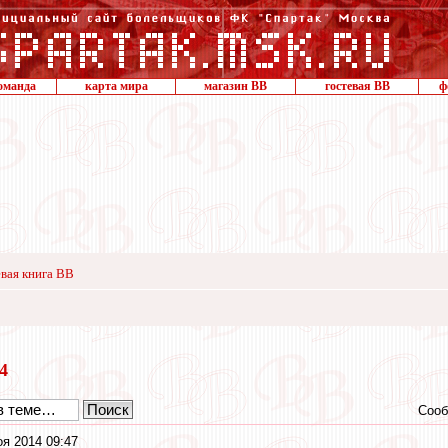
оманда
карта мира
магазин ВВ
гостевая ВВ
ф
вая книга ВВ
14
Сооб
оя 2014 09:47