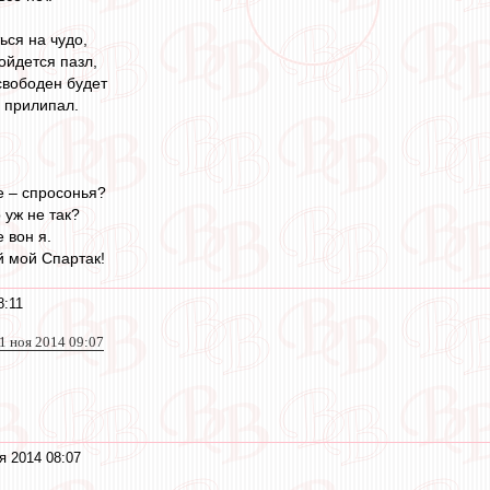
ься на чудо,
ойдется пазл,
свободен будет
 прилипал.
е – спросонья?
 уж не так?
 вон я.
й мой Спартак!
8:11
1 ноя 2014 09:07
я 2014 08:07