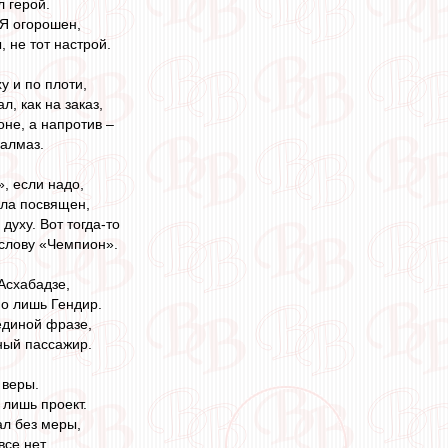
л герой.
 Я огорошен,
, не тот настрой.
у и по плоти,
, как на заказ,
оне, а напротив –
 алмаз.
, если надо,
ола посвящен,
духу. Вот тогда-то
 слову «Чемпион».
Асхабадзе,
о лишь Гендир.
единой фразе,
ный пассажир.
 веры.
 лишь проект.
л без меры,
все нет.