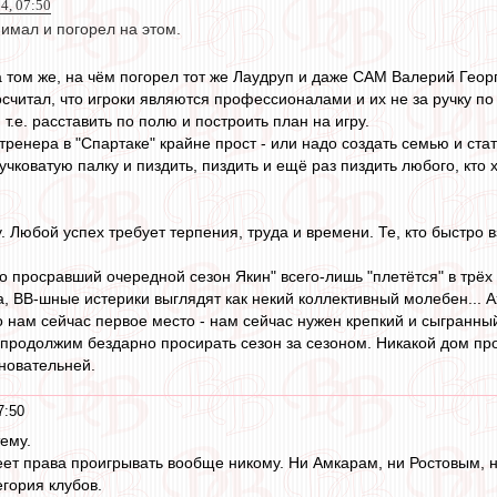
14, 07:50
имал и погорел на этом.
 том же, на чём погорел тот же Лаудруп и даже САМ Валерий Геор
считал, что игроки являются профессионалами и их не за ручку по 
т.е. расставить по полю и построить план на игру.
тренера в "Спартаке" крайне прост - или надо создать семью и стать
учковатую палку и пиздить, пиздить и ещё раз пиздить любого, кто х
. Любой успех требует терпения, труда и времени. Те, кто быстро 
о просравший очередной сезон Якин" всего-лишь "плетётся" в трёх о
, ВВ-шные истерики выглядят как некий коллективный молебен... Ах
но нам сейчас первое место - нам сейчас нужен крепкий и сыгранны
- продолжим бездарно просирать сезон за сезоном. Никакой дом про
сновательней.
7:50
тему.
еет права проигрывать вообще никому. Ни Амкарам, ни Ростовым, 
егория клубов.