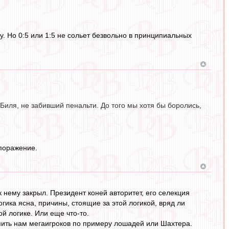
у. Но 0:5 или 1:5 не сольет безвольно в принципиальных
о Биля, не забивший пенальти. До того мы хотя бы боролись,
 поражение.
к нему закрыл. Президент коней авторитет, его селекция
огика ясна, причины, стоящие за этой логикой, вряд ли
й логике. Или еще что-то.
купить нам мегаигроков по примеру лошадей или Шахтера.