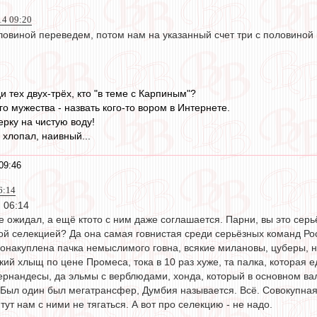
14 09:20
овиной переведем, потом нам на указанный счет три с половиной в
и тех двух-трёх, кто "в теме с Карпиным"?
о мужества - назвать кого-то вором в Интернете.
ерку на чистую воду!
 хлопал, наивный...
09:46
6:14
, 06:14
е ожидал, а ещё ктото с ним даже соглашается. Парни, вы это серь
ой селекцией? Да она самая говнистая среди серьёзных команд Ро
понакуплена пачка немыслимого говна, всякие милановы, цуберы, не
кий хлыщ по цене Промеса, тока в 10 раз хуже, та палка, которая
рнандесы, да эльмы с верблюдами, хонда, который в основном валя
 Был один был мегатрансфер, Думбия называется. Всё. Совокупная
. тут нам с ними не тягаться. А вот про селекцию - не надо.