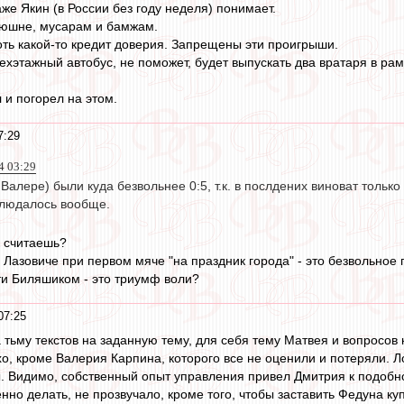
же Якин (в России без году неделя) понимает.
нюшне, мусарам и бамжам.
оть какой-то кредит доверия. Запрещены эти проигрыши.
ехэтажный автобус, не поможет, будет выпускать два вратаря в рам
 и погорел на этом.
7:29
4 03:29
 Валере) были куда безвольнее 0:5, т.к. в послдених виноват тольк
аблюдалось вообще.
к считаешь?
 Лазовиче при первом мяче "на праздник города" - это безвольное
ти Биляшиком - это триумф воли?
07:25
 тьму текстов на заданную тему, для себя тему Матвея и вопросов 
хо, кроме Валерия Карпина, которого все не оценили и потеряли. Л
ы. Видимо, собственный опыт управления привел Дмитрия к подобно
енно делать, не прозвучало, кроме того, чтобы заставить Федуна 