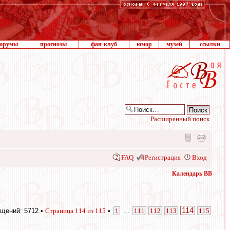
орумы
прогнозы
фан-клуб
юмор
музей
ссылки
Расширенный поиск
FAQ
Регистрация
Вход
Календарь ВВ
114
щений: 5712 •
Страница
114
из
115
•
1
...
111
112
113
115