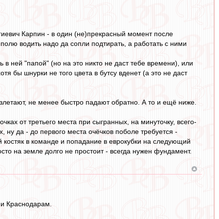
гиевич Карпин - в один (не)прекрасный момент после
полю водить надо да сопли подтирать, а работать с ними
 в ней "папой" (но на это никто не даст тебе времени), или
отя бы шнурки не того цвета в бутсу вденет (а это не даст
взлетают, не менее быстро падают обратно. А то и ещё ниже.
чках от третьего места при сыгранных, на минуточку, всего-
, ну да - до первого места очёчков поболе требуется -
й костяк в команде и попадание в еврокубки на следующий
сто на земле долго не простоит - всегда нужен фундамент.
ни Краснодарам.