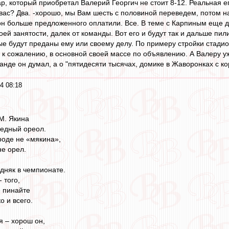
ар, который приобретал Валерий Георгич не стоит 8-12. Реальная е
 вас? Два. -хорошо, мы Вам шесть с половиной переведем, потом н
н больше предложенного оплатили. Все. В теме с Карпиным еще два
оей занятости, далек от команды. Вот его и будут так и дальше пил
е будут преданы ему или своему делу. По примеру стройки стадион
, к сожалению, в основной своей массе по объявлению. А Валеру уж 
анде он думал, а о "пятидесяти тысячах, домике в Жаворонках с ко
4 08:18
М. Якина
бедный ореол.
роде не «мякина»,
не орел.
дняк в чемпионате.
 того,
е пинайте
о и всего.
 – хорош он,