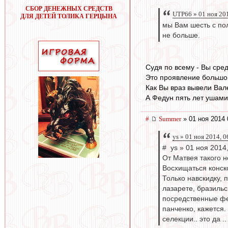
СБОР ДЕНЕЖНЫХ СРЕДСТВ
UTP66 » 01 ноя 20
ДЛЯ ДЕТЕЙ ТОЛИКА ГЕРЦЫНА
мы Вам шесть с пол
не больше.
Судя по всему - Вы сред
Это проявление большог
Как Вы враз вывели Вал
А Федун пять лет ушами
#
Summer
» 01 ноя 2014 
ys » 01 ноя 2014, 0
# ys » 01 ноя 2014
От Матвея такого н
Восхищаться конск
Только навскидку, 
лазарете, бразильс
посредственные фе
панченко, кажется.
селекции.. это да .