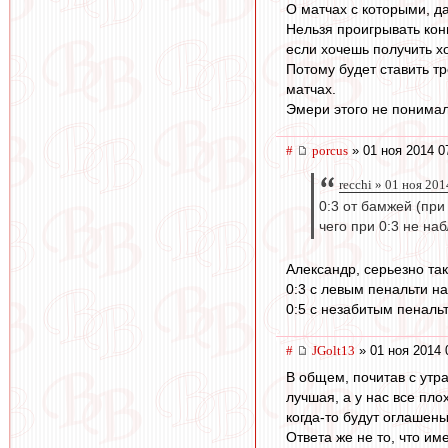
О матчах с которыми, да
Нельзя проигрывать ко
если хочешь получить х
Потому будет ставить тр
матчах.
Эмери этого не понимал
#
porcus
» 01 ноя 2014 0
recchi » 01 ноя 201
0:3 от бамжей (при
чего при 0:3 не н
Александр, серьезно та
0:3 с левым пенальти на
0:5 с незабитым пеналь
#
JGolt13
» 01 ноя 2014 
В общем, почитав с утра
лучшая, а у нас все пло
когда-то будут оглашен
Ответа же не то, что им