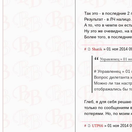
Так это - в последние 2 
Результат - в ЛЧ налицо.
А то, что в чемпе он ест
Ну это же очевидно, на в
Более того, в последние
#
Shatik
» 01 ноя 2014 0
Управленец » 01 н
# Управленец » 01 
Вопрос дилетанта 
Можно ли так настр
отображались бы т
Глеб, я для себя решаю 
только по сообщениям в
потерями. Но, по моим 
#
UTP66
» 01 ноя 2014 0