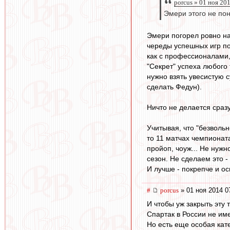
porcus » 01 ноя 20
Эмери этого не пон
Эмери погорел ровно на
череды успешных игр по
как с профессионалами, 
"Секрет" успеха любого 
нужно взять увесистую с
сделать Федун).
Ничто не делается сразу
Учитывая, что "безвольн
то 11 матчах чемпионата
пройоп, чоуж... Не нуж
сезон. Не сделаем это 
И лучше - покрепче и о
#
porcus
» 01 ноя 2014 0
И чтобы уж закрыть эту 
Спартак в России не им
Но есть еще особая кат