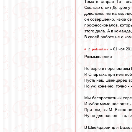
Тема то старая. Тот тов
Сколько стоит Де зуев у
довольны, им на миллио
он совершенно, из-за св
профессионалов, которы
этого дела. А в команде
В своей работе не о ком
#
poliantsev
» 01 ноя 201
Размышления...
Не верю в перспективы 
И Спартака при нем по
Пусть наш швейцарец в
Но уж, конечно, точно - 
Мы беспросветный сере
И кубок мимо нас опять -
При том, вы М. Якина н
Ну не для нас он – тольк
В Швейцарии для Базеля