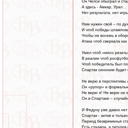
Он Челси обыграл и ста
А здесь - Амкар, Урал…
Нет результата, нет игры
Нам нужен свой – по дух
И чтоб победы штамповал
Чтобы не восемь в обор
Атака чтоб сверкала как
Умел чтоб «мясо резать»
В реалии чтоб росфутб
Чтоб победитель был по 
Спартак синоним будет
Не верю в перспективы 
Он «рупор» и формальн
Не верю я! Не верю не 
Он в Спартаке – случай
И Федуну уже давно нет
Спартак - актив и только
Период безвременья ста
Есть стадион, а титулов 