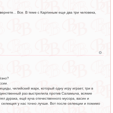
ернете... Все. В теме с Карпиным еще два три человека,
ёзно?
ссии.
циды, чилийский марк, который одну игру играет, три в
 единственный раз выстрелила против Саламыча, всякие
л дурака, ещё куча отечественного мусора, васин и
 селекция у нас точно лучше. Вот после селекции и помимо