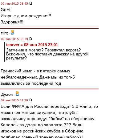
09 янв 2015 08:45
GoEt
Игорь,с днем рождения!!
Здоровья!!!
flint
-
09 янв 2015 03:19
teorver » 08 янв 2015 23:01
Затмение в мозгах? Перепутал ворота?
Вспомнил, что поставил денежку на другой
результат?
Греческий чемп - в пятерке самых
неблагонадежных. Даже мы из топ-5
вывалились за последний год
Духон
-
09 янв 2015 01:39
Если ФИФА для России переводит 3,0 млн.$, то
может сложиться ситуация, что клубы
ввскладчину переведут "бабки" на сберкнижку
Капеллы за долги по зарплате ??? Ведь
игроков из российских клубов в Сборную
подбирал главный тренер дон/Фабио:-) !