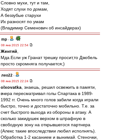
Словно мухи, тут и там,
Ходят слухи по домам,
А беззубые старухи
Их разносят по умам
(Владимир Семенович об инсайдерах)
mp
-
08 янв 2015 22:54
Жентяй
,
Мда.Если уж Гранат трешку просит,то Дзюбель
просто скромняга получается;)
лео22
-
08 янв 2015 22:24
olxovatka
, знаешь, решил освежить в памяти,
вчера пересматривал голы Спартака в 1989-
1992 гг. Очень много голов забили когда играли
быстро, точно и достаточно мобильно. Т.е. за
счет быстрого выхода из обороны в атаку. А
сколько закидушек верхом в штрафную в
свободную зону на открывшегося партнера
(Алекс такие впоследствии любил исполнять).
Обработка 1-2 касанием и вынимай. Стеночки,