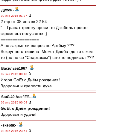
Духон
-
09 янв 2015 01:27
2 mp от 08 янв вв 22:54
"... Гранат трешку просит,то Дзюбель просто
скромняга получается;)
================
А не закрыт ли вопрос по Артёму ???
Вокруг него тишина. Может Дзюба где-то с кем-
то (но не со "Спартаком") што-то подписал ???
Васильев1967
-
09 янв 2015 00:16
Игоря GoEt с Днём рождения!
Здоровья и крепости духа.
StuG 40 Ausf F/8
-
09 янв 2015 00:04
GoEt с Днём рождения!
Здоровья и удачи!
-skeptik-
-
08 янв 2015 23:51