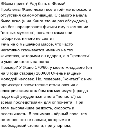
ВВсем привет! Рад быть с ВВами!
Проблемы Жано лежат все в той- же плоскости
отсутствия самомотивации. С самого начала
было ясно (и на Книге это не раз обсуждали),
что без наращивания физики ему в компании
"потных мужиков", неважно каких они
габаритов, ничего не светит.
Речь не о мышечной массе, что часто
негативно сказывается именно на тех
качествах, которыми он одарен, а о "крепости"
и умении стоять на ногах.
Пример? У Жано 170/60, у моего младшего (он
на 3 года старше) 180/60! Очень изящный
молодой человек. Но, поверьте, "контакт" с ним
произведет впечатление столкновения с
электрическим столбом как минимум (правда
надо ещё умудриться в него "попасть") со
всеми последствиями для оппонента . При
этом высочайшие резкость, скорость и
пластичность. Я понимаю - чёрный пояс, тем
не менее это те навыки, которыми в
необходимой степени, при упорном,