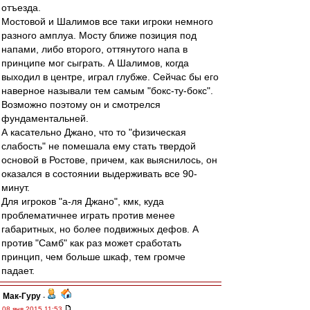
отъезда.
Мостовой и Шалимов все таки игроки немного
разного амплуа. Мосту ближе позиция под
напами, либо второго, оттянутого напа в
принципе мог сыграть. А Шалимов, когда
выходил в центре, играл глубже. Сейчас бы его
наверное называли тем самым "бокс-ту-бокс".
Возможно поэтому он и смотрелся
фундаментальней.
А касательно Джано, что то "физическая
слабость" не помешала ему стать твердой
основой в Ростове, причем, как выяснилось, он
оказался в состоянии выдерживать все 90-
минут.
Для игроков "а-ля Джано", кмк, куда
проблематичнее играть против менее
габаритных, но более подвижных дефов. А
против "Самб" как раз может сработать
принцип, чем больше шкаф, тем громче
падает.
Мак-Гуру
-
08 янв 2015 11:53