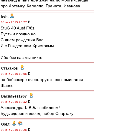
инвалид в твиттере жжет напалмом инсайды
про Артемку, Капелло, Граната, Иванова
kvh
-
08 янв 2015 20:27
StuG 40 Ausf F/8z
Пусть и поздно но
С днем рождения Вас
И с Рождеством Христовым
Ибо без вас мы никто
Cтаканов
-
08 янв 2015 19:56
на бобсокере очень крутые воспоминания
Шавло
Васильев1967
-
08 янв 2015 19:42
Александра
L.А.V.
с юбилеем!
Будь здоров и весел, побед Спартаку!
GoEt
-
08 янв 2015 19:26