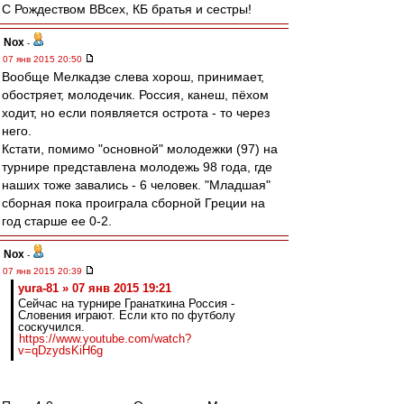
С Рождеством ВВсех, КБ братья и сестры!
Nox
-
07 янв 2015 20:50
Вообще Мелкадзе слева хорош, принимает,
обостряет, молодечик. Россия, канеш, пёхом
ходит, но если появляется острота - то через
него.
Кстати, помимо "основной" молодежки (97) на
турнире представлена молодежь 98 года, где
наших тоже завались - 6 человек. "Младшая"
сборная пока проиграла сборной Греции на
год старше ее 0-2.
Nox
-
07 янв 2015 20:39
yura-81 » 07 янв 2015 19:21
Сейчас на турнире Гранаткина Россия -
Словения играют. Если кто по футболу
соскучился.
https://www.youtube.com/watch?
v=qDzydsKiH6g