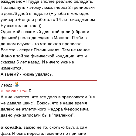
ежедневном! труде вполне реально овладеть.
Правда путь к этому лежал через 2 тренировки
в день/6 дней в неделю (+ учеба в колледже -
универе + еще и работал с 14 лет сисадмином.
Ну захотел он так -))
Один мой знакомый для этой цели (обрасти
физикой) полгода ездил в Монино. Регби в
данном случае - то что доктор прописал.
Все это - секрет Полишинеля. Тем не менее
Жано в той же физической кондиции, что и
скажем 5 лет назад. И ничего уже не
изменится.
А зачем? - жизнь удалась.
лео22
-
08 янв 2015 17:40
А мне кажется, что все дело в пресловутом "им
же давали шанс". Боюсь, что в наше время
далеко не атлетичного Федора Федоровича
давно уже записали бы в "павленки".
olxovatka
, важно не то, сколько был, а сам
факт. И быть перестал именно по причине