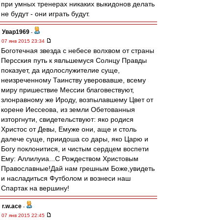
при умных тренерах никаких выкидонов делать
не будут - они играть будут.
Увар1969
-
07 янв 2015 23:34
Боготечная звезда с небесе волхвом от страны
Персския путь к явльшемуся Солнцу Правды
показует, да идолослужителие суще,
неизреченному Таинству уверовавше, всему
миру пришествие Мессии благовествуют,
злонравному же Ироду, возпылавшему Цвет от
корене Иессеова, из земли Обетованныя
изторгнути, свидетельствуют: яко родися
Христос от Девы, Емуже они, аще и столь
далече суще, приидоша со дары, яко Царю и
Богу поклонитися, и чистым сердцем воспети
Ему: Аллилуиа...С Рождеством Христовым
Православные!Дай нам грешным Боже,увидеть
и насладиться Футболом и вознеси наш
Спартак на вершину!
r.w.ace
-
07 янв 2015 22:45