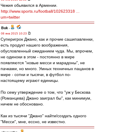
Чежия обьявился в Армении.
http://www.sports.ru/football/102623318 ...
um=twitter
Buk
-
08 янв 2015 10:23
Суперигрок Джано, как и прочие сашипавленки,
есть продукт нашего воображения,
обусловленный ожиданием чуда. Мы, впрочем,
не одиноки в этом - постоянно в мире
появляются "новые месси и марадоны", не
пачками, но много. Умных техничных пацанов в
мире - сотни и тысячи, в футбол по-
настоящему играют единицы.
По сему утверждение о том, что "уж у Бескова
(Романцева) Джано заиграл бы", как минимум,
ничем не обосновано.
Как из тысячи "Джано" найти/создать одного
"Месси", мне, ессно, не известно.