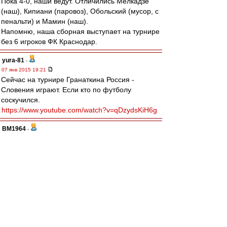
Пока 4-0, наши ведут. Отличились Мелкадзе
(наш), Кипиани (паровоз), Обольский (мусор, с
пенальти) и Мамин (наш).
Напомню, наша сборная выступает на турнире
без 6 игроков ФК Краснодар.
yura-81
-
07 янв 2015 19:21
Сейчас на турнире Гранаткина Россия -
Словения играют. Если кто по футболу
соскучился.
https://www.youtube.com/watch?v=qDzydsKiH6g
BM1964
-
07 янв 2015 18:50
Друзья, с Рождеством. Персональные
поздравления тройке любимых авторов - Павлу
Курчату, если он еще здесь, Шестьдесят
седьмому Васильеву и, конечно незабвенному
Ироду.
Отдельный привет и пожелания здоровья
Игорю - любителю группы "Да" и другой
замечательной музыки.