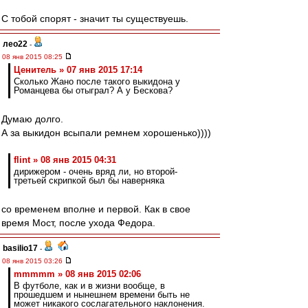
С тобой спорят - значит ты существуешь.
лео22
-
08 янв 2015 08:25
Ценитель » 07 янв 2015 17:14
Сколько Жано после такого выкидона у
Романцева бы отыграл? А у Бескова?
Думаю долго.
А за выкидон всыпали ремнем хорошенько))))
flint » 08 янв 2015 04:31
дирижером - очень вряд ли, но второй-
третьей скрипкой был бы наверняка
со временем вполне и первой. Как в свое
время Мост, после ухода Федора.
basilio17
-
08 янв 2015 03:26
mmmmm » 08 янв 2015 02:06
В футболе, как и в жизни вообще, в
прошедшем и нынешнем времени быть не
может никакого сослагательного наклонения.