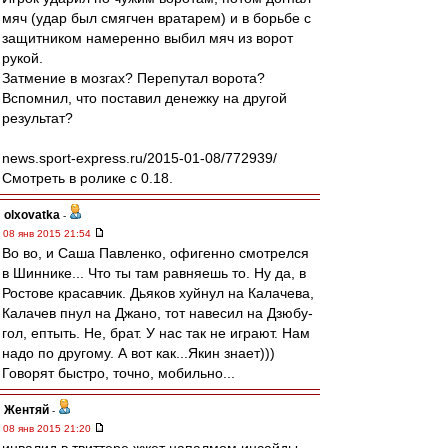
мяч (удар был смягчен вратарем) и в борьбе с
защитником намеренно выбил мяч из ворот
рукой.
Затмение в мозгах? Перепутал ворота?
Вспомнил, что поставил денежку на другой
результат?
news.sport-express.ru/2015-01-08/772939/
Смотреть в ролике с 0.18.
olxovatka
-
08 янв 2015 21:54
Во во, и Саша Павленко, офигенно смотрелся
в Шиннике... Что ты там равняешь то. Ну да, в
Ростове красавчик. Дьяков хуйнул на Калачева,
Калачев пнул на Джано, тот навесил на Дзюбу-
гол, ептыть. Не, брат. У нас так не играют. Нам
надо по другому. А вот как...Якин знает)))
Говорят быстро, точно, мобильно...
Жентяй
-
08 янв 2015 21:20