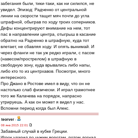
забегания были, тики-таки, как ни силился, не
увидел. Эпизод: Радченко от центральной
линии на скорости тащит мяч почти до угла
штрафной, обыграв по ходу троих соперников.
Дефы концентрируют внимание на нем, тот
пас в направлении центра, отыгрыш в касание
обратно на Радченко в штрафную, куда тот
влетает, не сбавляя ходу. И опять вынимай. И
через фланги не так уж редко играли, с пасом
(навесом/прострелом) в штрафную в
свободную зону, куда врывались либо напы,
либо кто то из центрхавов. Посмотри, много
интересного.
Про Джано в Ростове имел в виду, что он не
настолько слаб физически. И играл грамотнее
того же Калачева на порядок, напрасно
утрируешь. А как он может я видел у нас.
Вспомни период когда был Алекс.
teorver
-
08 янв 2015 22:01
Забавный случай в кубке Греции.
Игрок ударил по чужим воротам, потом догнал