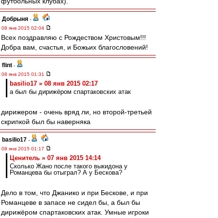
футбольных клубах).
Добрыня
-
08 янв 2015 02:04
Всех поздравляю с Рождеством Христовым!!!
Добра вам, счастья, и Божьих благословений!
flint
-
08 янв 2015 01:31
basilio17 » 08 янв 2015 02:17
а был бы дирижёром спартаковских атак
дирижером - очень вряд ли, но второй-третьей
скрипкой был бы наверняка
basilio17
-
08 янв 2015 01:17
Ценитель » 07 янв 2015 14:14
Сколько Жано после такого выкидона у
Романцева бы отыграл? А у Бескова?
Дело в том, что Джанико и при Бескове, и при
Романцеве в запасе не сидел бы, а был бы
дирижёром спартаковских атак. Умные игроки