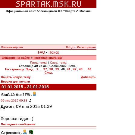
Официальный сайт болельщиков ФК "Спартак" Москва
Полная версия
Вход
•
Регистрация
FAQ
•
Поиск
Общение на сайте
Гостевая книга ВВ
»
Пред. тема
|
След. тема
Страница
40
из
46
[ Сообщений: 2284 ]
На страницу
Пред.
1
...
37
,
38
,
39
,
40
,
41
,
42
,
43
...
46
След.
Начать новую тему
Добавить
Версия для печати
01.01.2015 - 31.01.2015
StuG 40 Ausf F/8
-
09 янв 2015 09:33
Духон
, 09 янв 2015 01:39
Хорошая идея. )
Последнее сообщение
Стрекалок
-