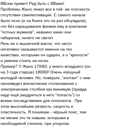
ВВсем привет! Рад быть с ВВами!
Проблемы Жано лежат все в той- же плоскости
отсутствия самомотивации. С самого начала
было ясно (и на Книге это не раз обсуждали),
что без наращивания физики ему в компании
"потных мужиков", неважно каких они
габаритов, ничего не светит.
Речь не о мышечной массе, что часто
негативно сказывается именно на тех
качествах, которыми он одарен, а о "крепости"
и умении стоять на ногах.
Пример? У Жано 170/60, у моего младшего (он
на 3 года старше) 180/60! Очень изящный
молодой человек. Но, поверьте, "контакт" с ним
произведет впечатление столкновения с
электрическим столбом как минимум (правда
надо ещё умудриться в него "попасть") со
всеми последствиями для оппонента . При
этом высочайшие резкость, скорость и
пластичность. Я понимаю - чёрный пояс, тем
не менее это те навыки, которыми в
необходимой степени, при упорном,