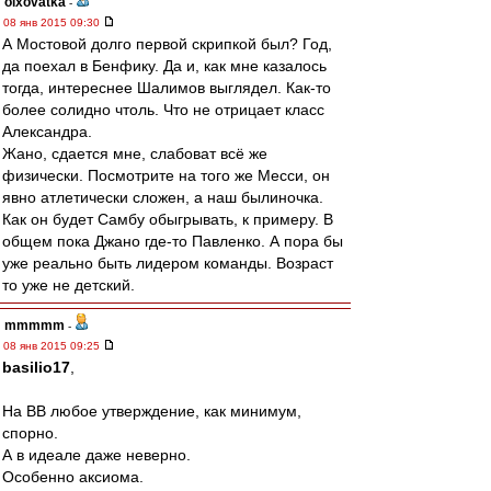
olxovatka
-
08 янв 2015 09:30
А Мостовой долго первой скрипкой был? Год,
да поехал в Бенфику. Да и, как мне казалось
тогда, интереснее Шалимов выглядел. Как-то
более солидно чтоль. Что не отрицает класс
Александра.
Жано, сдается мне, слабоват всё же
физически. Посмотрите на того же Месси, он
явно атлетически сложен, а наш былиночка.
Как он будет Самбу обыгрывать, к примеру. В
общем пока Джано где-то Павленко. А пора бы
уже реально быть лидером команды. Возраст
то уже не детский.
mmmmm
-
08 янв 2015 09:25
basilio17
,
На ВВ любое утверждение, как минимум,
спорно.
А в идеале даже неверно.
Особенно аксиома.