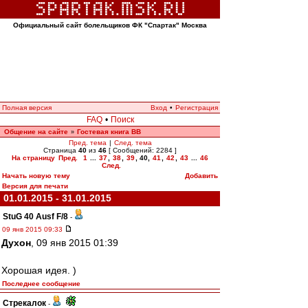
Официальный сайт болельщиков ФК "Спартак" Москва
Полная версия
Вход
•
Регистрация
FAQ
•
Поиск
Общение на сайте
Гостевая книга ВВ
»
Пред. тема
|
След. тема
Страница
40
из
46
[ Сообщений: 2284 ]
На страницу
Пред.
1
...
37
,
38
,
39
,
40
,
41
,
42
,
43
...
46
След.
Начать новую тему
Добавить
Версия для печати
01.01.2015 - 31.01.2015
StuG 40 Ausf F/8
-
09 янв 2015 09:33
Духон
, 09 янв 2015 01:39
Хорошая идея. )
Последнее сообщение
Стрекалок
-