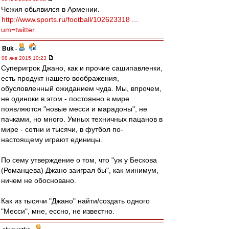
Чежия обьявился в Армении.
http://www.sports.ru/football/102623318 ...
um=twitter
Buk
-
08 янв 2015 10:23
Суперигрок Джано, как и прочие сашипавленки,
есть продукт нашего воображения,
обусловленный ожиданием чуда. Мы, впрочем,
не одиноки в этом - постоянно в мире
появляются "новые месси и марадоны", не
пачками, но много. Умных техничных пацанов в
мире - сотни и тысячи, в футбол по-
настоящему играют единицы.
По сему утверждение о том, что "уж у Бескова
(Романцева) Джано заиграл бы", как минимум,
ничем не обосновано.
Как из тысячи "Джано" найти/создать одного
"Месси", мне, ессно, не известно.