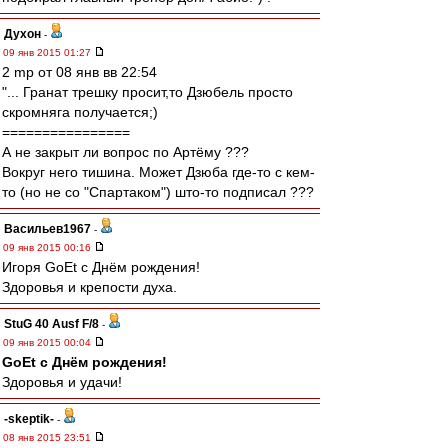
Духон
-
09 янв 2015 01:27
2 mp от 08 янв вв 22:54
"... Гранат трешку просит,то Дзюбель просто
скромняга получается;)
================
А не закрыт ли вопрос по Артёму ???
Вокруг него тишина. Может Дзюба где-то с кем-
то (но не со "Спартаком") што-то подписал ???
Васильев1967
-
09 янв 2015 00:16
Игоря GoEt с Днём рождения!
Здоровья и крепости духа.
StuG 40 Ausf F/8
-
09 янв 2015 00:04
GoEt с Днём рождения!
Здоровья и удачи!
-skeptik-
-
08 янв 2015 23:51