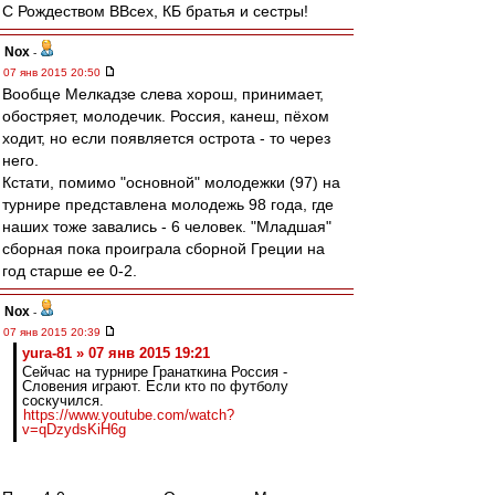
С Рождеством ВВсех, КБ братья и сестры!
Nox
-
07 янв 2015 20:50
Вообще Мелкадзе слева хорош, принимает,
обостряет, молодечик. Россия, канеш, пёхом
ходит, но если появляется острота - то через
него.
Кстати, помимо "основной" молодежки (97) на
турнире представлена молодежь 98 года, где
наших тоже завались - 6 человек. "Младшая"
сборная пока проиграла сборной Греции на
год старше ее 0-2.
Nox
-
07 янв 2015 20:39
yura-81 » 07 янв 2015 19:21
Сейчас на турнире Гранаткина Россия -
Словения играют. Если кто по футболу
соскучился.
https://www.youtube.com/watch?
v=qDzydsKiH6g