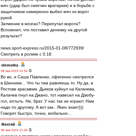
мяч (удар был смягчен вратарем) и в борьбе с
защитником намеренно выбил мяч из ворот
рукой.
Затмение в мозгах? Перепутал ворота?
Вспомнил, что поставил денежку на другой
результат?
news.sport-express.ru/2015-01-08/772939/
Смотреть в ролике с 0.18.
olxovatka
-
08 янв 2015 21:54
Во во, и Саша Павленко, офигенно смотрелся
в Шиннике... Что ты там равняешь то. Ну да, в
Ростове красавчик. Дьяков хуйнул на Калачева,
Калачев пнул на Джано, тот навесил на Дзюбу-
гол, ептыть. Не, брат. У нас так не играют. Нам
надо по другому. А вот как...Якин знает)))
Говорят быстро, точно, мобильно...
Жентяй
-
08 янв 2015 21:20