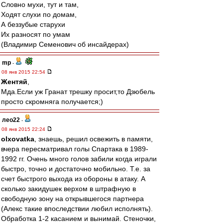
Словно мухи, тут и там,
Ходят слухи по домам,
А беззубые старухи
Их разносят по умам
(Владимир Семенович об инсайдерах)
mp
-
08 янв 2015 22:54
Жентяй
,
Мда.Если уж Гранат трешку просит,то Дзюбель
просто скромняга получается;)
лео22
-
08 янв 2015 22:24
olxovatka
, знаешь, решил освежить в памяти,
вчера пересматривал голы Спартака в 1989-
1992 гг. Очень много голов забили когда играли
быстро, точно и достаточно мобильно. Т.е. за
счет быстрого выхода из обороны в атаку. А
сколько закидушек верхом в штрафную в
свободную зону на открывшегося партнера
(Алекс такие впоследствии любил исполнять).
Обработка 1-2 касанием и вынимай. Стеночки,