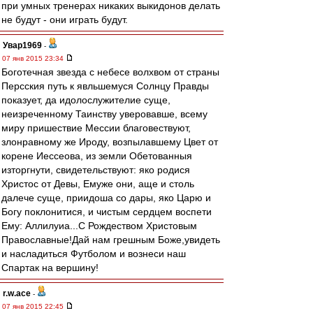
при умных тренерах никаких выкидонов делать
не будут - они играть будут.
Увар1969
-
07 янв 2015 23:34
Боготечная звезда с небесе волхвом от страны
Персския путь к явльшемуся Солнцу Правды
показует, да идолослужителие суще,
неизреченному Таинству уверовавше, всему
миру пришествие Мессии благовествуют,
злонравному же Ироду, возпылавшему Цвет от
корене Иессеова, из земли Обетованныя
изторгнути, свидетельствуют: яко родися
Христос от Девы, Емуже они, аще и столь
далече суще, приидоша со дары, яко Царю и
Богу поклонитися, и чистым сердцем воспети
Ему: Аллилуиа...С Рождеством Христовым
Православные!Дай нам грешным Боже,увидеть
и насладиться Футболом и вознеси наш
Спартак на вершину!
r.w.ace
-
07 янв 2015 22:45