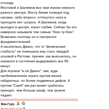
отъезда.
Мостовой и Шалимов все таки игроки немного
разного амплуа. Мосту ближе позиция под
напами, либо второго, оттянутого напа в
принципе мог сыграть. А Шалимов, когда
выходил в центре, играл глубже. Сейчас бы его
наверное называли тем самым "бокс-ту-бокс".
Возможно поэтому он и смотрелся
фундаментальней.
А касательно Джано, что то "физическая
слабость" не помешала ему стать твердой
основой в Ростове, причем, как выяснилось, он
оказался в состоянии выдерживать все 90-
минут.
Для игроков "а-ля Джано", кмк, куда
проблематичнее играть против менее
габаритных, но более подвижных дефов. А
против "Самб" как раз может сработать
принцип, чем больше шкаф, тем громче
падает.
Мак-Гуру
-
08 янв 2015 11:53