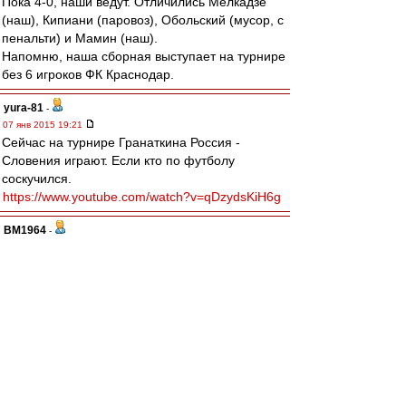
Пока 4-0, наши ведут. Отличились Мелкадзе
(наш), Кипиани (паровоз), Обольский (мусор, с
пенальти) и Мамин (наш).
Напомню, наша сборная выступает на турнире
без 6 игроков ФК Краснодар.
yura-81
-
07 янв 2015 19:21
Сейчас на турнире Гранаткина Россия -
Словения играют. Если кто по футболу
соскучился.
https://www.youtube.com/watch?v=qDzydsKiH6g
BM1964
-
07 янв 2015 18:50
Друзья, с Рождеством. Персональные
поздравления тройке любимых авторов - Павлу
Курчату, если он еще здесь, Шестьдесят
седьмому Васильеву и, конечно незабвенному
Ироду.
Отдельный привет и пожелания здоровья
Игорю - любителю группы "Да" и другой
замечательной музыки.