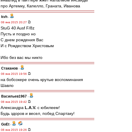
инвалид в твиттере жжет напалмом инсайды
про Артемку, Капелло, Граната, Иванова
kvh
-
08 янв 2015 20:27
StuG 40 Ausf F/8z
Пусть и поздно но
С днем рождения Вас
И с Рождеством Христовым
Ибо без вас мы никто
Cтаканов
-
08 янв 2015 19:56
на бобсокере очень крутые воспоминания
Шавло
Васильев1967
-
08 янв 2015 19:42
Александра
L.А.V.
с юбилеем!
Будь здоров и весел, побед Спартаку!
GoEt
-
08 янв 2015 19:26