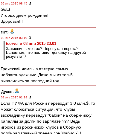
09 янв 2015 08:45
GoEt
Игорь,с днем рождения!!
Здоровья!!!
flint
-
09 янв 2015 03:19
teorver » 08 янв 2015 23:01
Затмение в мозгах? Перепутал ворота?
Вспомнил, что поставил денежку на другой
результат?
Греческий чемп - в пятерке самых
неблагонадежных. Даже мы из топ-5
вывалились за последний год
Духон
-
09 янв 2015 01:39
Если ФИФА для России переводит 3,0 млн.$, то
может сложиться ситуация, что клубы
ввскладчину переведут "бабки" на сберкнижку
Капеллы за долги по зарплате ??? Ведь
игроков из российских клубов в Сборную
подбирал главный тренер дон/Фабио:-) !