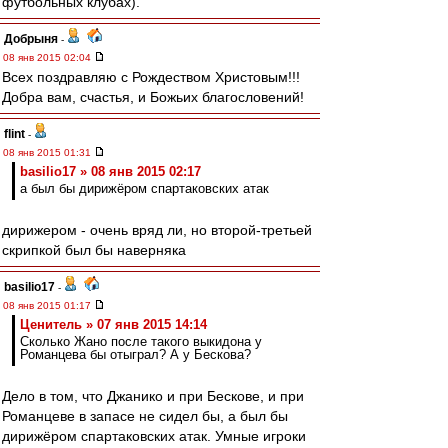
футбольных клубах).
Добрыня
-
08 янв 2015 02:04
Всех поздравляю с Рождеством Христовым!!!
Добра вам, счастья, и Божьих благословений!
flint
-
08 янв 2015 01:31
basilio17 » 08 янв 2015 02:17
а был бы дирижёром спартаковских атак
дирижером - очень вряд ли, но второй-третьей
скрипкой был бы наверняка
basilio17
-
08 янв 2015 01:17
Ценитель » 07 янв 2015 14:14
Сколько Жано после такого выкидона у
Романцева бы отыграл? А у Бескова?
Дело в том, что Джанико и при Бескове, и при
Романцеве в запасе не сидел бы, а был бы
дирижёром спартаковских атак. Умные игроки