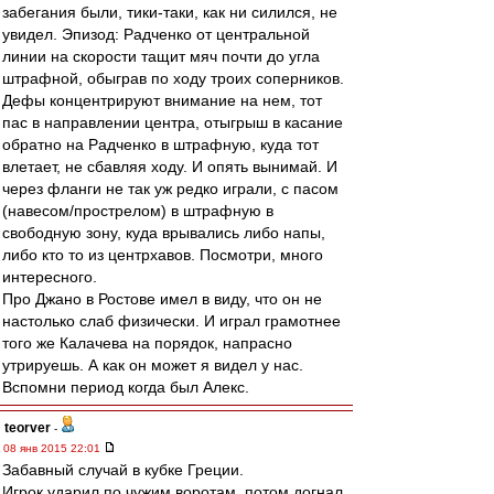
забегания были, тики-таки, как ни силился, не
увидел. Эпизод: Радченко от центральной
линии на скорости тащит мяч почти до угла
штрафной, обыграв по ходу троих соперников.
Дефы концентрируют внимание на нем, тот
пас в направлении центра, отыгрыш в касание
обратно на Радченко в штрафную, куда тот
влетает, не сбавляя ходу. И опять вынимай. И
через фланги не так уж редко играли, с пасом
(навесом/прострелом) в штрафную в
свободную зону, куда врывались либо напы,
либо кто то из центрхавов. Посмотри, много
интересного.
Про Джано в Ростове имел в виду, что он не
настолько слаб физически. И играл грамотнее
того же Калачева на порядок, напрасно
утрируешь. А как он может я видел у нас.
Вспомни период когда был Алекс.
teorver
-
08 янв 2015 22:01
Забавный случай в кубке Греции.
Игрок ударил по чужим воротам, потом догнал