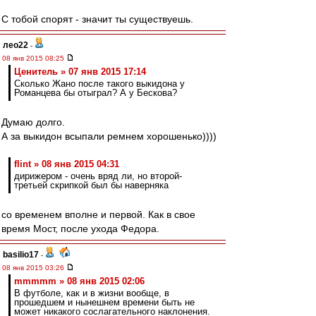
С тобой спорят - значит ты существуешь.
лео22
-
08 янв 2015 08:25
Ценитель » 07 янв 2015 17:14
Сколько Жано после такого выкидона у
Романцева бы отыграл? А у Бескова?
Думаю долго.
А за выкидон всыпали ремнем хорошенько))))
flint » 08 янв 2015 04:31
дирижером - очень вряд ли, но второй-
третьей скрипкой был бы наверняка
со временем вполне и первой. Как в свое
время Мост, после ухода Федора.
basilio17
-
08 янв 2015 03:26
mmmmm » 08 янв 2015 02:06
В футболе, как и в жизни вообще, в
прошедшем и нынешнем времени быть не
может никакого сослагательного наклонения.