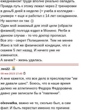
ежедневном! труде вполне реально овладеть.
Правда путь к этому лежал через 2 тренировки
в день/6 дней в неделю (+ учеба в колледже -
универе + еще и работал с 14 лет сисадмином.
Ну захотел он так -))
Один мой знакомый для этой цели (обрасти
физикой) полгода ездил в Монино. Регби в
данном случае - то что доктор прописал.
Все это - секрет Полишинеля. Тем не менее
Жано в той же физической кондиции, что и
скажем 5 лет назад. И ничего уже не
изменится.
А зачем? - жизнь удалась.
лео22
-
08 янв 2015 17:40
А мне кажется, что все дело в пресловутом "им
же давали шанс". Боюсь, что в наше время
далеко не атлетичного Федора Федоровича
давно уже записали бы в "павленки".
olxovatka
, важно не то, сколько был, а сам
факт. И быть перестал именно по причине