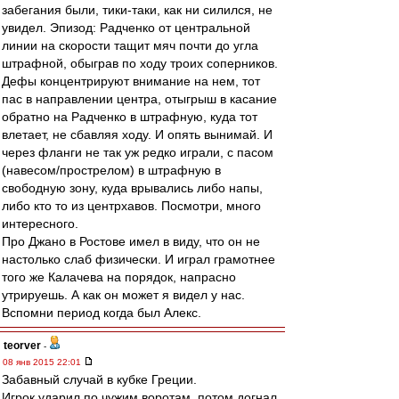
забегания были, тики-таки, как ни силился, не
увидел. Эпизод: Радченко от центральной
линии на скорости тащит мяч почти до угла
штрафной, обыграв по ходу троих соперников.
Дефы концентрируют внимание на нем, тот
пас в направлении центра, отыгрыш в касание
обратно на Радченко в штрафную, куда тот
влетает, не сбавляя ходу. И опять вынимай. И
через фланги не так уж редко играли, с пасом
(навесом/прострелом) в штрафную в
свободную зону, куда врывались либо напы,
либо кто то из центрхавов. Посмотри, много
интересного.
Про Джано в Ростове имел в виду, что он не
настолько слаб физически. И играл грамотнее
того же Калачева на порядок, напрасно
утрируешь. А как он может я видел у нас.
Вспомни период когда был Алекс.
teorver
-
08 янв 2015 22:01
Забавный случай в кубке Греции.
Игрок ударил по чужим воротам, потом догнал