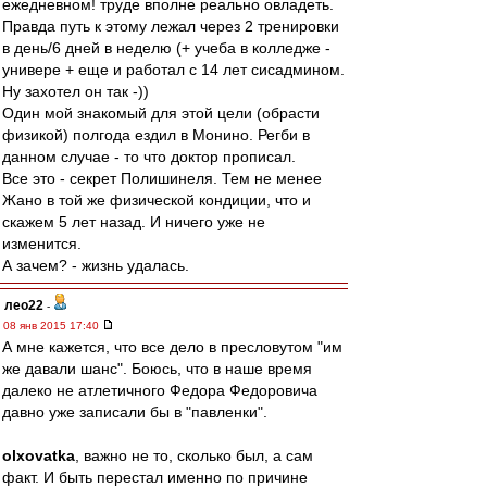
ежедневном! труде вполне реально овладеть.
Правда путь к этому лежал через 2 тренировки
в день/6 дней в неделю (+ учеба в колледже -
универе + еще и работал с 14 лет сисадмином.
Ну захотел он так -))
Один мой знакомый для этой цели (обрасти
физикой) полгода ездил в Монино. Регби в
данном случае - то что доктор прописал.
Все это - секрет Полишинеля. Тем не менее
Жано в той же физической кондиции, что и
скажем 5 лет назад. И ничего уже не
изменится.
А зачем? - жизнь удалась.
лео22
-
08 янв 2015 17:40
А мне кажется, что все дело в пресловутом "им
же давали шанс". Боюсь, что в наше время
далеко не атлетичного Федора Федоровича
давно уже записали бы в "павленки".
olxovatka
, важно не то, сколько был, а сам
факт. И быть перестал именно по причине