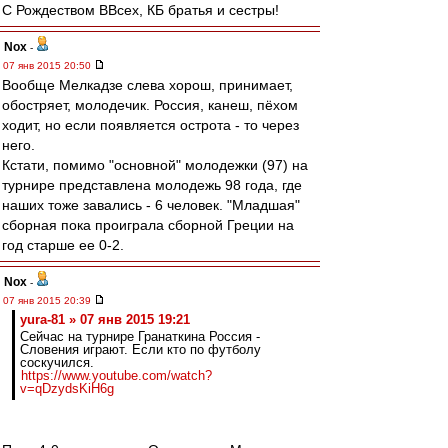
С Рождеством ВВсех, КБ братья и сестры!
Nox
-
07 янв 2015 20:50
Вообще Мелкадзе слева хорош, принимает,
обостряет, молодечик. Россия, канеш, пёхом
ходит, но если появляется острота - то через
него.
Кстати, помимо "основной" молодежки (97) на
турнире представлена молодежь 98 года, где
наших тоже завались - 6 человек. "Младшая"
сборная пока проиграла сборной Греции на
год старше ее 0-2.
Nox
-
07 янв 2015 20:39
yura-81 » 07 янв 2015 19:21
Сейчас на турнире Гранаткина Россия -
Словения играют. Если кто по футболу
соскучился.
https://www.youtube.com/watch?
v=qDzydsKiH6g