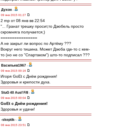
Духон
-
09 янв 2015 01:27
2 mp от 08 янв вв 22:54
"... Гранат трешку просит,то Дзюбель просто
скромняга получается;)
================
А не закрыт ли вопрос по Артёму ???
Вокруг него тишина. Может Дзюба где-то с кем-
то (но не со "Спартаком") што-то подписал ???
Васильев1967
-
09 янв 2015 00:16
Игоря GoEt с Днём рождения!
Здоровья и крепости духа.
StuG 40 Ausf F/8
-
09 янв 2015 00:04
GoEt с Днём рождения!
Здоровья и удачи!
-skeptik-
-
08 янв 2015 23:51