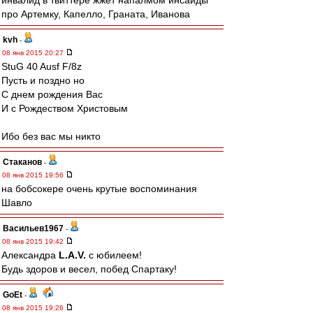
инвалид в твиттере жжет напалмом инсайды
про Артемку, Капелло, Граната, Иванова
kvh
-
08 янв 2015 20:27
StuG 40 Ausf F/8z
Пусть и поздно но
С днем рождения Вас
И с Рождеством Христовым
Ибо без вас мы никто
Cтаканов
-
08 янв 2015 19:56
на бобсокере очень крутые воспоминания
Шавло
Васильев1967
-
08 янв 2015 19:42
Александра
L.А.V.
с юбилеем!
Будь здоров и весел, побед Спартаку!
GoEt
-
08 янв 2015 19:26