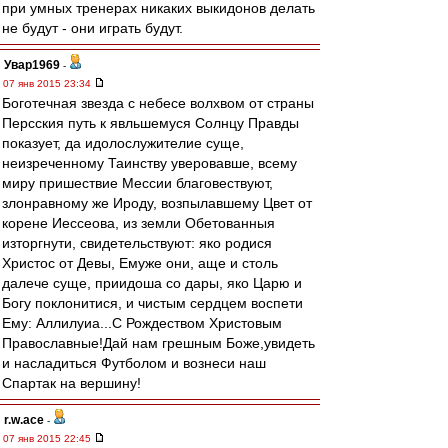
при умных тренерах никаких выкидонов делать
не будут - они играть будут.
Увар1969
-
07 янв 2015 23:34
Боготечная звезда с небесе волхвом от страны
Персския путь к явльшемуся Солнцу Правды
показует, да идолослужителие суще,
неизреченному Таинству уверовавше, всему
миру пришествие Мессии благовествуют,
злонравному же Ироду, возпылавшему Цвет от
корене Иессеова, из земли Обетованныя
изторгнути, свидетельствуют: яко родися
Христос от Девы, Емуже они, аще и столь
далече суще, приидоша со дары, яко Царю и
Богу поклонитися, и чистым сердцем воспети
Ему: Аллилуиа...С Рождеством Христовым
Православные!Дай нам грешным Боже,увидеть
и насладиться Футболом и вознеси наш
Спартак на вершину!
r.w.ace
-
07 янв 2015 22:45