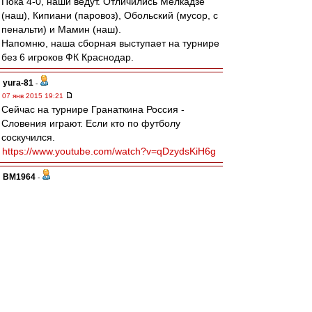
Пока 4-0, наши ведут. Отличились Мелкадзе
(наш), Кипиани (паровоз), Обольский (мусор, с
пенальти) и Мамин (наш).
Напомню, наша сборная выступает на турнире
без 6 игроков ФК Краснодар.
yura-81
-
07 янв 2015 19:21
Сейчас на турнире Гранаткина Россия -
Словения играют. Если кто по футболу
соскучился.
https://www.youtube.com/watch?v=qDzydsKiH6g
BM1964
-
07 янв 2015 18:50
Друзья, с Рождеством. Персональные
поздравления тройке любимых авторов - Павлу
Курчату, если он еще здесь, Шестьдесят
седьмому Васильеву и, конечно незабвенному
Ироду.
Отдельный привет и пожелания здоровья
Игорю - любителю группы "Да" и другой
замечательной музыки.