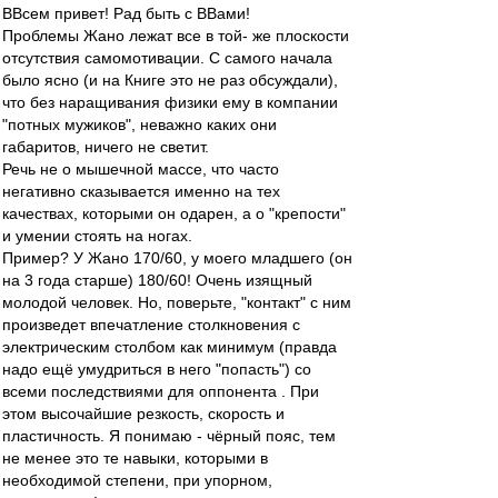
ВВсем привет! Рад быть с ВВами!
Проблемы Жано лежат все в той- же плоскости
отсутствия самомотивации. С самого начала
было ясно (и на Книге это не раз обсуждали),
что без наращивания физики ему в компании
"потных мужиков", неважно каких они
габаритов, ничего не светит.
Речь не о мышечной массе, что часто
негативно сказывается именно на тех
качествах, которыми он одарен, а о "крепости"
и умении стоять на ногах.
Пример? У Жано 170/60, у моего младшего (он
на 3 года старше) 180/60! Очень изящный
молодой человек. Но, поверьте, "контакт" с ним
произведет впечатление столкновения с
электрическим столбом как минимум (правда
надо ещё умудриться в него "попасть") со
всеми последствиями для оппонента . При
этом высочайшие резкость, скорость и
пластичность. Я понимаю - чёрный пояс, тем
не менее это те навыки, которыми в
необходимой степени, при упорном,