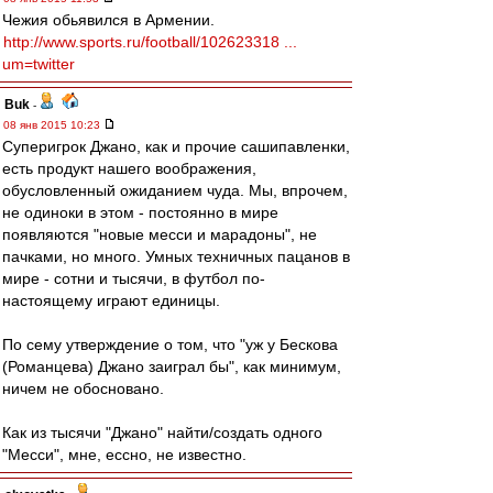
Чежия обьявился в Армении.
http://www.sports.ru/football/102623318 ...
um=twitter
Buk
-
08 янв 2015 10:23
Суперигрок Джано, как и прочие сашипавленки,
есть продукт нашего воображения,
обусловленный ожиданием чуда. Мы, впрочем,
не одиноки в этом - постоянно в мире
появляются "новые месси и марадоны", не
пачками, но много. Умных техничных пацанов в
мире - сотни и тысячи, в футбол по-
настоящему играют единицы.
По сему утверждение о том, что "уж у Бескова
(Романцева) Джано заиграл бы", как минимум,
ничем не обосновано.
Как из тысячи "Джано" найти/создать одного
"Месси", мне, ессно, не известно.