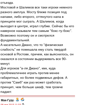
отъезда.
Мостовой и Шалимов все таки игроки немного
разного амплуа. Мосту ближе позиция под
напами, либо второго, оттянутого напа в
принципе мог сыграть. А Шалимов, когда
выходил в центре, играл глубже. Сейчас бы его
наверное называли тем самым "бокс-ту-бокс".
Возможно поэтому он и смотрелся
фундаментальней.
А касательно Джано, что то "физическая
слабость" не помешала ему стать твердой
основой в Ростове, причем, как выяснилось, он
оказался в состоянии выдерживать все 90-
минут.
Для игроков "а-ля Джано", кмк, куда
проблематичнее играть против менее
габаритных, но более подвижных дефов. А
против "Самб" как раз может сработать
принцип, чем больше шкаф, тем громче
падает.
Мак-Гуру
-
08 янв 2015 11:53