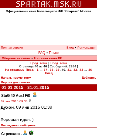
Официальный сайт болельщиков ФК "Спартак" Москва
Полная версия
Вход
•
Регистрация
FAQ
•
Поиск
Общение на сайте
Гостевая книга ВВ
»
Пред. тема
|
След. тема
Страница
40
из
46
[ Сообщений: 2284 ]
На страницу
Пред.
1
...
37
,
38
,
39
,
40
,
41
,
42
,
43
...
46
След.
Начать новую тему
Добавить
Версия для печати
01.01.2015 - 31.01.2015
StuG 40 Ausf F/8
-
09 янв 2015 09:33
Духон
, 09 янв 2015 01:39
Хорошая идея. )
Последнее сообщение
Стрекалок
-