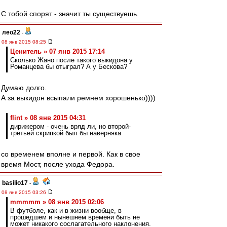
С тобой спорят - значит ты существуешь.
лео22
-
08 янв 2015 08:25
Ценитель » 07 янв 2015 17:14
Сколько Жано после такого выкидона у
Романцева бы отыграл? А у Бескова?
Думаю долго.
А за выкидон всыпали ремнем хорошенько))))
flint » 08 янв 2015 04:31
дирижером - очень вряд ли, но второй-
третьей скрипкой был бы наверняка
со временем вполне и первой. Как в свое
время Мост, после ухода Федора.
basilio17
-
08 янв 2015 03:26
mmmmm » 08 янв 2015 02:06
В футболе, как и в жизни вообще, в
прошедшем и нынешнем времени быть не
может никакого сослагательного наклонения.