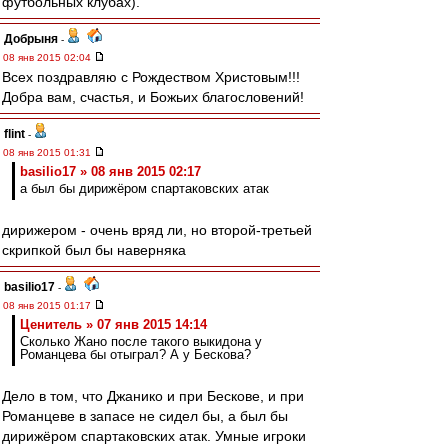
футбольных клубах).
Добрыня
-
08 янв 2015 02:04
Всех поздравляю с Рождеством Христовым!!!
Добра вам, счастья, и Божьих благословений!
flint
-
08 янв 2015 01:31
basilio17 » 08 янв 2015 02:17
а был бы дирижёром спартаковских атак
дирижером - очень вряд ли, но второй-третьей
скрипкой был бы наверняка
basilio17
-
08 янв 2015 01:17
Ценитель » 07 янв 2015 14:14
Сколько Жано после такого выкидона у
Романцева бы отыграл? А у Бескова?
Дело в том, что Джанико и при Бескове, и при
Романцеве в запасе не сидел бы, а был бы
дирижёром спартаковских атак. Умные игроки