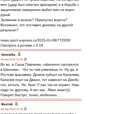
мяч (удар был смягчен вратарем) и в борьбе с
защитником намеренно выбил мяч из ворот
рукой.
Затмение в мозгах? Перепутал ворота?
Вспомнил, что поставил денежку на другой
результат?
news.sport-express.ru/2015-01-08/772939/
Смотреть в ролике с 0.18.
olxovatka
-
08 янв 2015 21:54
Во во, и Саша Павленко, офигенно смотрелся
в Шиннике... Что ты там равняешь то. Ну да, в
Ростове красавчик. Дьяков хуйнул на Калачева,
Калачев пнул на Джано, тот навесил на Дзюбу-
гол, ептыть. Не, брат. У нас так не играют. Нам
надо по другому. А вот как...Якин знает)))
Говорят быстро, точно, мобильно...
Жентяй
-
08 янв 2015 21:20