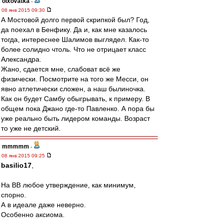
olxovatka
-
08 янв 2015 09:30
А Мостовой долго первой скрипкой был? Год,
да поехал в Бенфику. Да и, как мне казалось
тогда, интереснее Шалимов выглядел. Как-то
более солидно чтоль. Что не отрицает класс
Александра.
Жано, сдается мне, слабоват всё же
физически. Посмотрите на того же Месси, он
явно атлетически сложен, а наш былиночка.
Как он будет Самбу обыгрывать, к примеру. В
общем пока Джано где-то Павленко. А пора бы
уже реально быть лидером команды. Возраст
то уже не детский.
mmmmm
-
08 янв 2015 09:25
basilio17
,
На ВВ любое утверждение, как минимум,
спорно.
А в идеале даже неверно.
Особенно аксиома.