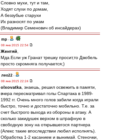
Словно мухи, тут и там,
Ходят слухи по домам,
А беззубые старухи
Их разносят по умам
(Владимир Семенович об инсайдерах)
mp
-
08 янв 2015 22:54
Жентяй
,
Мда.Если уж Гранат трешку просит,то Дзюбель
просто скромняга получается;)
лео22
-
08 янв 2015 22:24
olxovatka
, знаешь, решил освежить в памяти,
вчера пересматривал голы Спартака в 1989-
1992 гг. Очень много голов забили когда играли
быстро, точно и достаточно мобильно. Т.е. за
счет быстрого выхода из обороны в атаку. А
сколько закидушек верхом в штрафную в
свободную зону на открывшегося партнера
(Алекс такие впоследствии любил исполнять).
Обработка 1-2 касанием и вынимай. Стеночки,