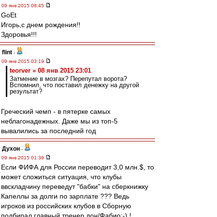
09 янв 2015 08:45
GoEt
Игорь,с днем рождения!!
Здоровья!!!
flint
-
09 янв 2015 03:19
teorver » 08 янв 2015 23:01
Затмение в мозгах? Перепутал ворота?
Вспомнил, что поставил денежку на другой
результат?
Греческий чемп - в пятерке самых
неблагонадежных. Даже мы из топ-5
вывалились за последний год
Духон
-
09 янв 2015 01:39
Если ФИФА для России переводит 3,0 млн.$, то
может сложиться ситуация, что клубы
ввскладчину переведут "бабки" на сберкнижку
Капеллы за долги по зарплате ??? Ведь
игроков из российских клубов в Сборную
подбирал главный тренер дон/Фабио:-) !