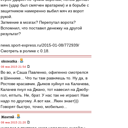
мяч (удар был смягчен вратарем) и в борьбе с
защитником намеренно выбил мяч из ворот
рукой.
Затмение в мозгах? Перепутал ворота?
Вспомнил, что поставил денежку на другой
результат?
news.sport-express.ru/2015-01-08/772939/
Смотреть в ролике с 0.18.
olxovatka
-
08 янв 2015 21:54
Во во, и Саша Павленко, офигенно смотрелся
в Шиннике... Что ты там равняешь то. Ну да, в
Ростове красавчик. Дьяков хуйнул на Калачева,
Калачев пнул на Джано, тот навесил на Дзюбу-
гол, ептыть. Не, брат. У нас так не играют. Нам
надо по другому. А вот как...Якин знает)))
Говорят быстро, точно, мобильно...
Жентяй
-
08 янв 2015 21:20