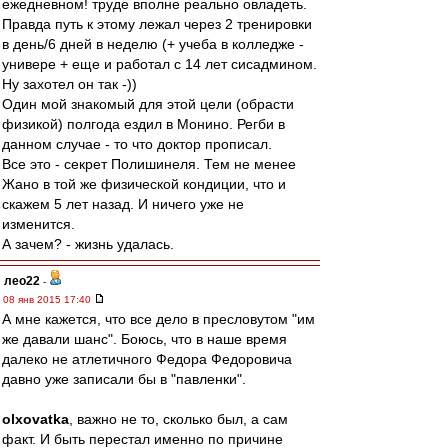
ежедневном! труде вполне реально овладеть.
Правда путь к этому лежал через 2 тренировки
в день/6 дней в неделю (+ учеба в колледже -
универе + еще и работал с 14 лет сисадмином.
Ну захотел он так -))
Один мой знакомый для этой цели (обрасти
физикой) полгода ездил в Монино. Регби в
данном случае - то что доктор прописал.
Все это - секрет Полишинеля. Тем не менее
Жано в той же физической кондиции, что и
скажем 5 лет назад. И ничего уже не
изменится.
А зачем? - жизнь удалась.
лео22
-
08 янв 2015 17:40
А мне кажется, что все дело в пресловутом "им
же давали шанс". Боюсь, что в наше время
далеко не атлетичного Федора Федоровича
давно уже записали бы в "павленки".
olxovatka
, важно не то, сколько был, а сам
факт. И быть перестал именно по причине