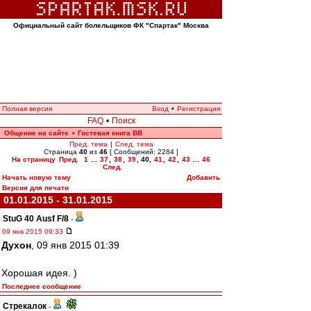
Официальный сайт болельщиков ФК "Спартак" Москва
Полная версия
Вход
•
Регистрация
FAQ
•
Поиск
Общение на сайте
Гостевая книга ВВ
»
Пред. тема
|
След. тема
Страница
40
из
46
[ Сообщений: 2284 ]
На страницу
Пред.
1
...
37
,
38
,
39
,
40
,
41
,
42
,
43
...
46
След.
Начать новую тему
Добавить
Версия для печати
01.01.2015 - 31.01.2015
StuG 40 Ausf F/8
-
09 янв 2015 09:33
Духон
, 09 янв 2015 01:39
Хорошая идея. )
Последнее сообщение
Стрекалок
-