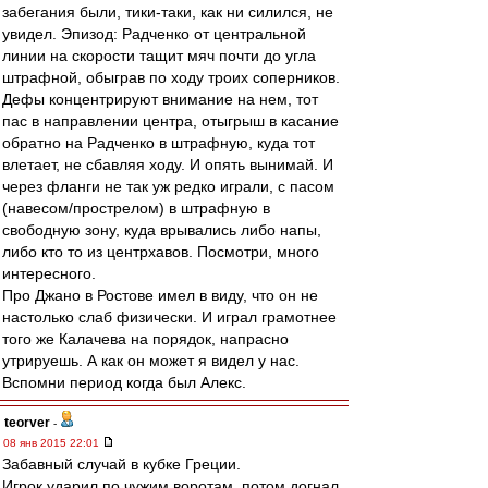
забегания были, тики-таки, как ни силился, не
увидел. Эпизод: Радченко от центральной
линии на скорости тащит мяч почти до угла
штрафной, обыграв по ходу троих соперников.
Дефы концентрируют внимание на нем, тот
пас в направлении центра, отыгрыш в касание
обратно на Радченко в штрафную, куда тот
влетает, не сбавляя ходу. И опять вынимай. И
через фланги не так уж редко играли, с пасом
(навесом/прострелом) в штрафную в
свободную зону, куда врывались либо напы,
либо кто то из центрхавов. Посмотри, много
интересного.
Про Джано в Ростове имел в виду, что он не
настолько слаб физически. И играл грамотнее
того же Калачева на порядок, напрасно
утрируешь. А как он может я видел у нас.
Вспомни период когда был Алекс.
teorver
-
08 янв 2015 22:01
Забавный случай в кубке Греции.
Игрок ударил по чужим воротам, потом догнал