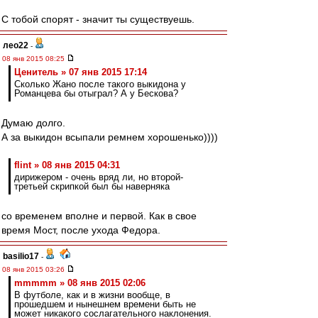
С тобой спорят - значит ты существуешь.
лео22
-
08 янв 2015 08:25
Ценитель » 07 янв 2015 17:14
Сколько Жано после такого выкидона у
Романцева бы отыграл? А у Бескова?
Думаю долго.
А за выкидон всыпали ремнем хорошенько))))
flint » 08 янв 2015 04:31
дирижером - очень вряд ли, но второй-
третьей скрипкой был бы наверняка
со временем вполне и первой. Как в свое
время Мост, после ухода Федора.
basilio17
-
08 янв 2015 03:26
mmmmm » 08 янв 2015 02:06
В футболе, как и в жизни вообще, в
прошедшем и нынешнем времени быть не
может никакого сослагательного наклонения.