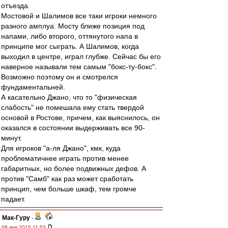
отъезда.
Мостовой и Шалимов все таки игроки немного
разного амплуа. Мосту ближе позиция под
напами, либо второго, оттянутого напа в
принципе мог сыграть. А Шалимов, когда
выходил в центре, играл глубже. Сейчас бы его
наверное называли тем самым "бокс-ту-бокс".
Возможно поэтому он и смотрелся
фундаментальней.
А касательно Джано, что то "физическая
слабость" не помешала ему стать твердой
основой в Ростове, причем, как выяснилось, он
оказался в состоянии выдерживать все 90-
минут.
Для игроков "а-ля Джано", кмк, куда
проблематичнее играть против менее
габаритных, но более подвижных дефов. А
против "Самб" как раз может сработать
принцип, чем больше шкаф, тем громче
падает.
Мак-Гуру
-
08 янв 2015 11:53