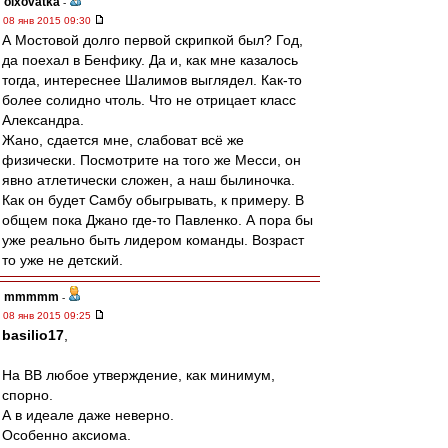
olxovatka
-
08 янв 2015 09:30
А Мостовой долго первой скрипкой был? Год,
да поехал в Бенфику. Да и, как мне казалось
тогда, интереснее Шалимов выглядел. Как-то
более солидно чтоль. Что не отрицает класс
Александра.
Жано, сдается мне, слабоват всё же
физически. Посмотрите на того же Месси, он
явно атлетически сложен, а наш былиночка.
Как он будет Самбу обыгрывать, к примеру. В
общем пока Джано где-то Павленко. А пора бы
уже реально быть лидером команды. Возраст
то уже не детский.
mmmmm
-
08 янв 2015 09:25
basilio17
,
На ВВ любое утверждение, как минимум,
спорно.
А в идеале даже неверно.
Особенно аксиома.