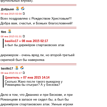
футбольных клубах).
Добрыня
-
08 янв 2015 02:04
Всех поздравляю с Рождеством Христовым!!!
Добра вам, счастья, и Божьих благословений!
flint
-
08 янв 2015 01:31
basilio17 » 08 янв 2015 02:17
а был бы дирижёром спартаковских атак
дирижером - очень вряд ли, но второй-третьей
скрипкой был бы наверняка
basilio17
-
08 янв 2015 01:17
Ценитель » 07 янв 2015 14:14
Сколько Жано после такого выкидона у
Романцева бы отыграл? А у Бескова?
Дело в том, что Джанико и при Бескове, и при
Романцеве в запасе не сидел бы, а был бы
дирижёром спартаковских атак. Умные игроки