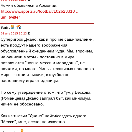
Чежия обьявился в Армении.
http://www.sports.ru/football/102623318 ...
um=twitter
Buk
-
08 янв 2015 10:23
Суперигрок Джано, как и прочие сашипавленки,
есть продукт нашего воображения,
обусловленный ожиданием чуда. Мы, впрочем,
не одиноки в этом - постоянно в мире
появляются "новые месси и марадоны", не
пачками, но много. Умных техничных пацанов в
мире - сотни и тысячи, в футбол по-
настоящему играют единицы.
По сему утверждение о том, что "уж у Бескова
(Романцева) Джано заиграл бы", как минимум,
ничем не обосновано.
Как из тысячи "Джано" найти/создать одного
"Месси", мне, ессно, не известно.