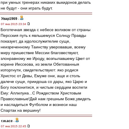
при умных тренерах никаких выкидонов делать
не будут - они играть будут.
Увар1969
-
07 янв 2015 23:34
Боготечная звезда с небесе волхвом от страны
Персския путь к явльшемуся Солнцу Правды
показует, да идолослужителие суще,
неизреченному Таинству уверовавше, всему
миру пришествие Мессии благовествуют,
злонравному же Ироду, возпылавшему Цвет от
корене Иессеова, из земли Обетованныя
изторгнути, свидетельствуют: яко родися
Христос от Девы, Емуже они, аще и столь
далече суще, приидоша со дары, яко Царю и
Богу поклонитися, и чистым сердцем воспети
Ему: Аллилуиа...С Рождеством Христовым
Православные!Дай нам грешным Боже,увидеть
и насладиться Футболом и вознеси наш
Спартак на вершину!
r.w.ace
-
07 янв 2015 22:45