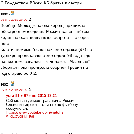
С Рождеством ВВсех, КБ братья и сестры!
Nox
-
07 янв 2015 20:50
Вообще Мелкадзе слева хорош, принимает,
обостряет, молодечик. Россия, канеш, пёхом
ходит, но если появляется острота - то через
него.
Кстати, помимо "основной" молодежки (97) на
турнире представлена молодежь 98 года, где
наших тоже завались - 6 человек. "Младшая"
сборная пока проиграла сборной Греции на
год старше ее 0-2.
Nox
-
07 янв 2015 20:39
yura-81 » 07 янв 2015 19:21
Сейчас на турнире Гранаткина Россия -
Словения играют. Если кто по футболу
соскучился.
https://www.youtube.com/watch?
v=qDzydsKiH6g