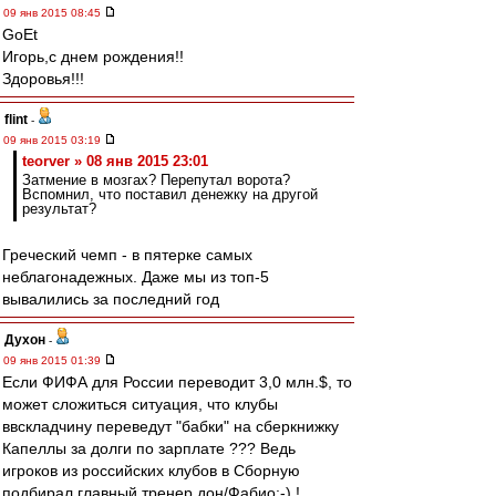
09 янв 2015 08:45
GoEt
Игорь,с днем рождения!!
Здоровья!!!
flint
-
09 янв 2015 03:19
teorver » 08 янв 2015 23:01
Затмение в мозгах? Перепутал ворота?
Вспомнил, что поставил денежку на другой
результат?
Греческий чемп - в пятерке самых
неблагонадежных. Даже мы из топ-5
вывалились за последний год
Духон
-
09 янв 2015 01:39
Если ФИФА для России переводит 3,0 млн.$, то
может сложиться ситуация, что клубы
ввскладчину переведут "бабки" на сберкнижку
Капеллы за долги по зарплате ??? Ведь
игроков из российских клубов в Сборную
подбирал главный тренер дон/Фабио:-) !