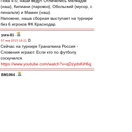
Пока 4-0, наши ведут. Отличились Мелкадзе
(наш), Кипиани (паровоз), Обольский (мусор, с
пенальти) и Мамин (наш).
Напомню, наша сборная выступает на турнире
без 6 игроков ФК Краснодар.
yura-81
-
07 янв 2015 19:21
Сейчас на турнире Гранаткина Россия -
Словения играют. Если кто по футболу
соскучился.
https://www.youtube.com/watch?v=qDzydsKiH6g
BM1964
-
07 янв 2015 18:50
Друзья, с Рождеством. Персональные
поздравления тройке любимых авторов - Павлу
Курчату, если он еще здесь, Шестьдесят
седьмому Васильеву и, конечно незабвенному
Ироду.
Отдельный привет и пожелания здоровья
Игорю - любителю группы "Да" и другой
замечательной музыки.