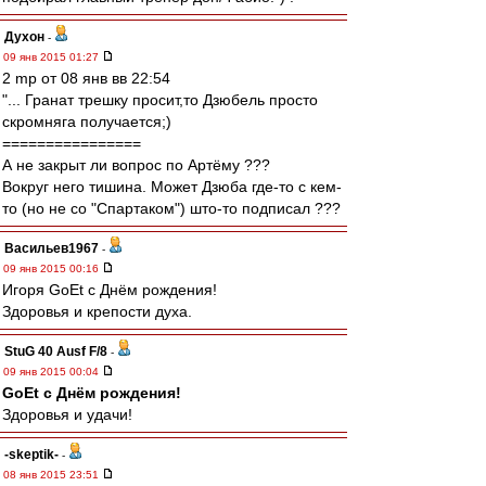
Духон
-
09 янв 2015 01:27
2 mp от 08 янв вв 22:54
"... Гранат трешку просит,то Дзюбель просто
скромняга получается;)
================
А не закрыт ли вопрос по Артёму ???
Вокруг него тишина. Может Дзюба где-то с кем-
то (но не со "Спартаком") што-то подписал ???
Васильев1967
-
09 янв 2015 00:16
Игоря GoEt с Днём рождения!
Здоровья и крепости духа.
StuG 40 Ausf F/8
-
09 янв 2015 00:04
GoEt с Днём рождения!
Здоровья и удачи!
-skeptik-
-
08 янв 2015 23:51