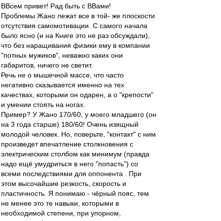
ВВсем привет! Рад быть с ВВами!
Проблемы Жано лежат все в той- же плоскости
отсутствия самомотивации. С самого начала
было ясно (и на Книге это не раз обсуждали),
что без наращивания физики ему в компании
"потных мужиков", неважно каких они
габаритов, ничего не светит.
Речь не о мышечной массе, что часто
негативно сказывается именно на тех
качествах, которыми он одарен, а о "крепости"
и умении стоять на ногах.
Пример? У Жано 170/60, у моего младшего (он
на 3 года старше) 180/60! Очень изящный
молодой человек. Но, поверьте, "контакт" с ним
произведет впечатление столкновения с
электрическим столбом как минимум (правда
надо ещё умудриться в него "попасть") со
всеми последствиями для оппонента . При
этом высочайшие резкость, скорость и
пластичность. Я понимаю - чёрный пояс, тем
не менее это те навыки, которыми в
необходимой степени, при упорном,