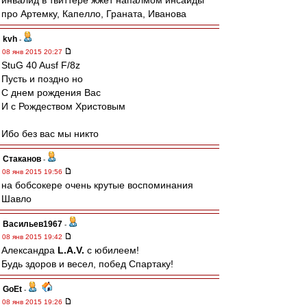
инвалид в твиттере жжет напалмом инсайды
про Артемку, Капелло, Граната, Иванова
kvh
-
08 янв 2015 20:27
StuG 40 Ausf F/8z
Пусть и поздно но
С днем рождения Вас
И с Рождеством Христовым
Ибо без вас мы никто
Cтаканов
-
08 янв 2015 19:56
на бобсокере очень крутые воспоминания
Шавло
Васильев1967
-
08 янв 2015 19:42
Александра
L.А.V.
с юбилеем!
Будь здоров и весел, побед Спартаку!
GoEt
-
08 янв 2015 19:26