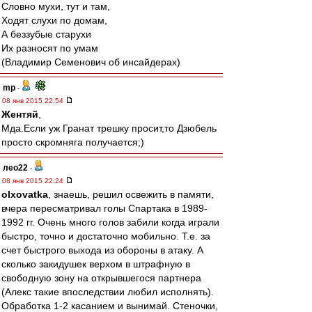
Словно мухи, тут и там,
Ходят слухи по домам,
А беззубые старухи
Их разносят по умам
(Владимир Семенович об инсайдерах)
mp
-
08 янв 2015 22:54
Жентяй
,
Мда.Если уж Гранат трешку просит,то Дзюбель
просто скромняга получается;)
лео22
-
08 янв 2015 22:24
olxovatka
, знаешь, решил освежить в памяти,
вчера пересматривал голы Спартака в 1989-
1992 гг. Очень много голов забили когда играли
быстро, точно и достаточно мобильно. Т.е. за
счет быстрого выхода из обороны в атаку. А
сколько закидушек верхом в штрафную в
свободную зону на открывшегося партнера
(Алекс такие впоследствии любил исполнять).
Обработка 1-2 касанием и вынимай. Стеночки,