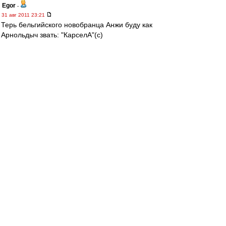
Egor
-
31 авг 2011 23:21
Терь бельгийского новобранца Анжи буду как
Арнольдыч звать: "КарселА"(с)
КарселА,КарселА
Сулейманова взяла
КарселА,КарселА
Лёнька пожалел бабла
КарселА,КарселА
Шли с гармонью вдоль села!
КарселА,КарселА
А нам Нюрка не дала!Ииииийеэх)
ггг. на самом деле насрать на эту
карселу,быстрейб МакГиди заиграл
Стараюсь думать
-
31 авг 2011 23:19
Венгер бросается из крайности в крайность.То
собирает молодняк с Африки, годик
пошлифует их и дальше.
А тут ацтой предпенсионный