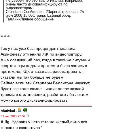
Не уверен что это так. В Италии, например,
очень часто дисквалифицируют по
видеоповторам.
Celentano Сообщения: 2Зарегистрирован: 25
июл 2008 15:06Страна: EstoniaГород:
ТаллиннЛичное сообщение
*******
Так у нас уже был прецендент, сначала
Акинфиеву отменили ЖК по видеоповтору.
А на следующий раз, когда в такойже ситуации
спартаковцы подали протест и была запись в
протоколе, КДК отказалась рассматривать -
сказали мы так больше не будем!
Сейчас если эти Старперы Веллитона накажут,
будет все тоже самое - иначе после каждой
травмы в столкновении, разбитого лба локтем
можно когото дисквалифицировать!
vladvlad
-
31 авг 2011 23:57
Allig
, Ударчик у него кста не кислый,ажно вся
конюшня вздрогнула:)