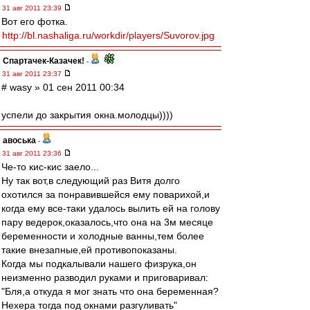
31 авг 2011 23:39
Вот его фотка.
http://bl.nashaliga.ru/workdir/players/Suvorov.jpg
Спартачек-Казачек!
-
31 авг 2011 23:37
# wasy » 01 сен 2011 00:34
успели до закрытия окна.молодцы))))
авоська
-
31 авг 2011 23:36
Че-то кис-кис заело...
Ну так вот,в следующий раз Витя долго
охотился за понравившейся ему поварихой,и
когда ему все-таки удалось вылить ей на голову
пару ведерок,оказалось,что она на 3м месяце
беременности и холодные ванны,тем более
такие внезапные,ей противопоказаны.
Когда мы подкалывали нашего физрука,он
неизменно разводил руками и приговаривал:
"Бля,а откуда я мог знать что она беременная?
Нехера тогда под окнами разгуливать"