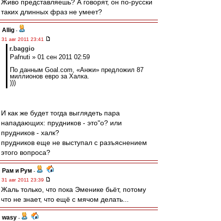
Живо представляешь? А говорят, он по-русски
таких длинных фраз не умеет?
Allig
-
31 авг 2011 23:41
r.baggio
Pafnuti » 01 сен 2011 02:59
По данным Goal.com, «Анжи» предложил 87
миллионов евро за Халка.
)))
И как же будет тогда выглядеть пара
нападающих: прудников - это"о? или
прудников - халк?
прудников еще не выступал с разъяснением
этого вопроса?
Рам и Рум
-
31 авг 2011 23:39
Жаль только, что пока Эменике бьёт, потому
что не знает, что ещё с мячом делать...
wasy
-