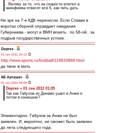
..Велику за то, что на скорости влетел в
акинфеева отвесят все 6, как пить дать.
Не зря на 7-е КДК перенесли. Если Славик в
воротах сборной оправдает ожидания
Губерниева - могут и ВМН впаять.. по 58-ой.. за
подрыв государственных устоев..
Depres
-
01 сен 2011 00:13
http://www.sports.ru/football/119833868.html
да твою ж мать
КБ Арташес
-
01 сен 2011 00:08
Depres » 01 сен 2011 01:05
Так как Габулов из Динамо ушел в Анжи и
потом в конюшню?
Элементарно. Габулов за Анжи не был
заявлен. И, вероятно, не сможет быть заявлен
до лета следующего года.