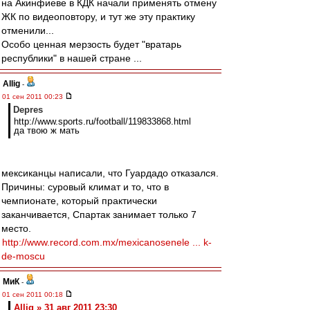
на Акинфиеве в КДК начали применять отмену
ЖК по видеоповтору, и тут же эту практику
отменили...
Особо ценная мерзость будет "вратарь
республики" в нашей стране ...
Allig
-
01 сен 2011 00:23
Depres
http://www.sports.ru/football/119833868.html
да твою ж мать
мексиканцы написали, что Гуардадо отказался.
Причины: суровый климат и то, что в
чемпионате, который практически
заканчивается, Спартак занимает только 7
место.
http://www.record.com.mx/mexicanosenele ... k-
de-moscu
МиК
-
01 сен 2011 00:18
Allig » 31 авг 2011 23:30