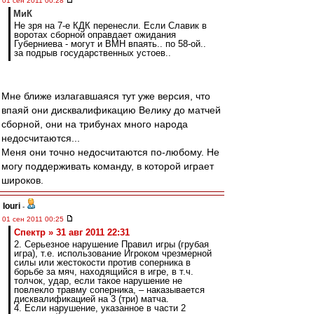
01 сен 2011 00:28
МиК
Не зря на 7-е КДК перенесли. Если Славик в
воротах сборной оправдает ожидания
Губерниева - могут и ВМН впаять.. по 58-ой..
за подрыв государственных устоев..
Мне ближе излагавшаяся тут уже версия, что
впаяй они дисквалификацию Велику до матчей
сборной, они на трибунах много народа
недосчитаются...
Меня они точно недосчитаются по-любому. Не
могу поддерживать команду, в которой играет
широков.
Iouri
-
01 сен 2011 00:25
Спектр » 31 авг 2011 22:31
2. Серьезное нарушение Правил игры (грубая
игра), т.е. использование Игроком чрезмерной
силы или жестокости против соперника в
борьбе за мяч, находящийся в игре, в т.ч.
толчок, удар, если такое нарушение не
повлекло травму соперника, – наказывается
дисквалификацией на 3 (три) матча.
4. Если нарушение, указанное в части 2