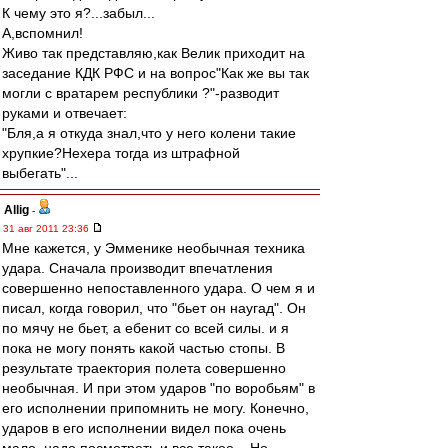
К чему это я?...забыл...
А,вспомнил!
Живо так представляю,как Велик приходит на
заседание КДК РФС и на вопрос"Как же вы так
могли с вратарем республики ?"-разводит
руками и отвечает:
"Бля,а я откуда знал,что у него колени такие
хрупкие?Нехера тогда из штрафной
выбегать"...
Allig
-
31 авг 2011 23:36
Мне кажется, у Эмменике необычная техника
удара. Сначала производит впечатления
совершенно непоставленного удара. О чем я и
писал, когда говорил, что "бьет он наугад". Он
по мячу не бьет, а ебенит со всей силы. и я
пока не могу понять какой частью стопы. В
результате траектория полета совершенно
необычная. И при этом ударов "по воробьям" в
его исполнении припомнить не могу. Конечно,
ударов в его исполнении видел пока очень