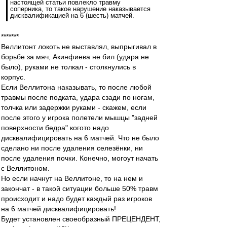
настоящей статьи повлекло травму
соперника, то такое нарушение наказывается
дисквалификацией на 6 (шесть) матчей.
*******
Веллитонт локоть не выставлял, выпрыгивал в
борьбе за мяч, Акинфиева не бил (удара не
было), руками не толкал - столкнулись в
корпус.
Если Веллитона наказывать, то после любой
травмы после подката, удара сзади по ногам,
толчка или задержки руками - скажем, если
после этого у игрока полетели мышцы "задней
поверхности бедра" когото надо
дисквалифицировать на 6 матчей. Что не было
сделано ни после удаления селезёнки, ни
после удаления почки. Конечно, могоут начать
с Веллитоном.
Но если начнут на Веллитоне, то на нем и
закончат - в такой ситуации больше 50% травм
происходит и надо будет каждый раз игроков
на 6 матчей дисквалифицировать!
Будет установлен своеобразный ПРЕЦЕНДЕНТ,