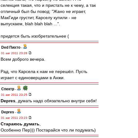
селекция такая, что и пристать не к чему, а так
отличный был бы повод: "Жано не играет,
МакГиди грустит, Карселу купили - не
выпускаем, blah blah blah ...".
придется быть изобретательнее (
Ded Пихто
-
31 авг 2011 23:28
Всем доброго вечера.
Рад, что Карсела к нам не перешёл. Пусть
играет с единоверцами в Анжи.
Спектр
-
31 авг 2011 23:25
Depres
, думать надо обязательно внутри себя!
Depres
-
31 авг 2011 23:23
Стараюсь думать
,
Особенно Пер))) Постарайся что ли подумать)