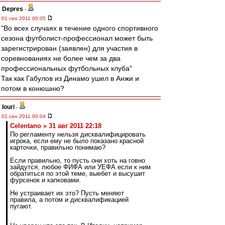
Depres
-
01 сен 2011 00:05
"Во всех случаях в течение одного спортивного
сезона футболист-профессионал может быть
зарегистрирован (заявлен) для участия в
соревнованиях не более чем за два
профессиональных футбольных клуба"
Так как Габулов из Динамо ушел в Анжи и
потом в конюшню?
Iouri
-
01 сен 2011 00:04
Celentano » 31 авг 2011 22:18
По регламенту нельзя дисквалифицировать
игрока, если ему не было показано красной
карточки, правильно понимаю?
Если правильно, то пусть они хоть на говно
зайдутся, любое ФИФА или УЕФА если к ним
обратиться по этой теме, выебет и высушит
фурсенок и капковами.
Не устраивает их это? Пусть меняют
правила, а потом и дисквалификацией
пугают.