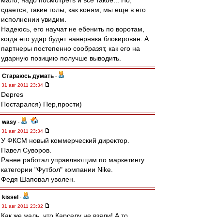
мало, надо посмотреть и все такое... Но,
сдается, такие голы, как коням, мы еще в его
исполнении увидим.
Надеюсь, его научат не ебенить по воротам,
когда его удар будет наверняка блокирован. А
партнеры постепенно сообразят, как его на
ударную позицию получше выводить.
Стараюсь думать
-
31 авг 2011 23:34
Depres
Постарался) Пер,прости)
wasy
-
31 авг 2011 23:34
У ФКСМ новый коммерческий директор.
Павел Суворов.
Ранее работал управляющим по маркетингу
категории "Футбол" компании Nike.
Федя Шаповал уволен.
kissel
-
31 авг 2011 23:32
Как же жаль, что Карселу не взяли! А то