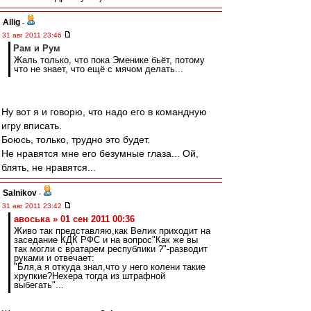
Allig
-
31 авг 2011 23:46
Рам и Рум
Жаль только, что пока Эменике бьёт, потому
что не знает, что ещё с мячом делать...
Ну вот я и говорю, что надо его в командную
игру вписать.
Боюсь, только, трудно это будет.
Не нравятся мне его безумные глаза... Ой,
блять, не нравятся...
Salnikov
-
31 авг 2011 23:42
авоська » 01 сен 2011 00:36
Живо так представляю,как Велик приходит на
заседание КДК РФС и на вопрос"Как же вы
так могли с вратарем республики ?"-разводит
руками и отвечает:
"Бля,а я откуда знал,что у него колени такие
хрупкие?Нехера тогда из штрафной
выбегать"...