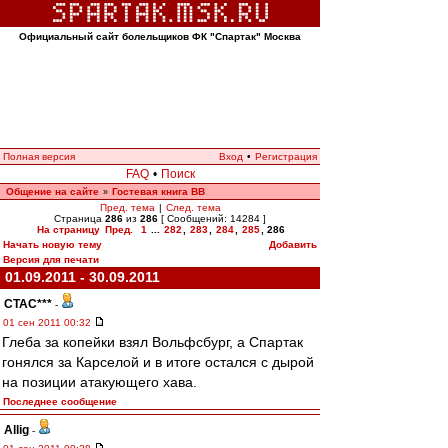
Официальный сайт болельщиков ФК "Спартак" Москва
Полная версия
Вход
•
Регистрация
FAQ
•
Поиск
Общение на сайте
Гостевая книга ВВ
»
Пред. тема
|
След. тема
Страница
286
из
286
[ Сообщений: 14284 ]
На страницу
Пред.
1
...
282
,
283
,
284
,
285
,
286
Начать новую тему
Добавить
Версия для печати
01.09.2011 - 30.09.2011
CTAC***
-
01 сен 2011 00:32
Глеба за копейки взял Вольфсбург, а Спартак
гонялся за Карселой и в итоге остался с дырой
на позиции атакующего хава.
Последнее сообщение
Allig
-