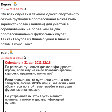
Depres
-
01 сен 2011 00:05
"Во всех случаях в течение одного спортивного
сезона футболист-профессионал может быть
зарегистрирован (заявлен) для участия в
соревнованиях не более чем за два
профессиональных футбольных клуба"
Так как Габулов из Динамо ушел в Анжи и
потом в конюшню?
Iouri
-
01 сен 2011 00:04
Celentano » 31 авг 2011 22:18
По регламенту нельзя дисквалифицировать
игрока, если ему не было показано красной
карточки, правильно понимаю?
Если правильно, то пусть они хоть на говно
зайдутся, любое ФИФА или УЕФА если к ним
обратиться по этой теме, выебет и высушит
фурсенок и капковами.
Не устраивает их это? Пусть меняют
правила, а потом и дисквалификацией
пугают.