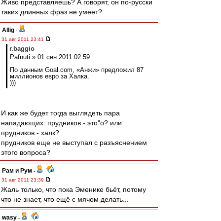
Живо представляешь? А говорят, он по-русски
таких длинных фраз не умеет?
Allig
-
31 авг 2011 23:41
r.baggio
Pafnuti » 01 сен 2011 02:59
По данным Goal.com, «Анжи» предложил 87
миллионов евро за Халка.
)))
И как же будет тогда выглядеть пара
нападающих: прудников - это"о? или
прудников - халк?
прудников еще не выступал с разъяснением
этого вопроса?
Рам и Рум
-
31 авг 2011 23:39
Жаль только, что пока Эменике бьёт, потому
что не знает, что ещё с мячом делать...
wasy
-