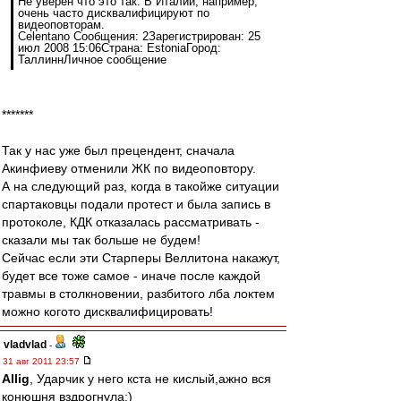
Не уверен что это так. В Италии, например,
очень часто дисквалифицируют по
видеоповторам.
Celentano Сообщения: 2Зарегистрирован: 25
июл 2008 15:06Страна: EstoniaГород:
ТаллиннЛичное сообщение
*******
Так у нас уже был прецендент, сначала
Акинфиеву отменили ЖК по видеоповтору.
А на следующий раз, когда в такойже ситуации
спартаковцы подали протест и была запись в
протоколе, КДК отказалась рассматривать -
сказали мы так больше не будем!
Сейчас если эти Старперы Веллитона накажут,
будет все тоже самое - иначе после каждой
травмы в столкновении, разбитого лба локтем
можно когото дисквалифицировать!
vladvlad
-
31 авг 2011 23:57
Allig
, Ударчик у него кста не кислый,ажно вся
конюшня вздрогнула:)