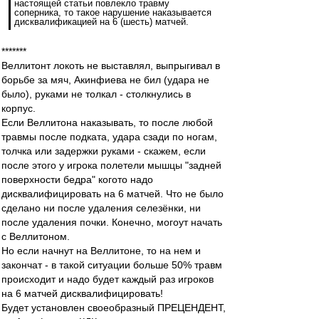
настоящей статьи повлекло травму
соперника, то такое нарушение наказывается
дисквалификацией на 6 (шесть) матчей.
*******
Веллитонт локоть не выставлял, выпрыгивал в
борьбе за мяч, Акинфиева не бил (удара не
было), руками не толкал - столкнулись в
корпус.
Если Веллитона наказывать, то после любой
травмы после подката, удара сзади по ногам,
толчка или задержки руками - скажем, если
после этого у игрока полетели мышцы "задней
поверхности бедра" когото надо
дисквалифицировать на 6 матчей. Что не было
сделано ни после удаления селезёнки, ни
после удаления почки. Конечно, могоут начать
с Веллитоном.
Но если начнут на Веллитоне, то на нем и
закончат - в такой ситуации больше 50% травм
происходит и надо будет каждый раз игроков
на 6 матчей дисквалифицировать!
Будет установлен своеобразный ПРЕЦЕНДЕНТ,