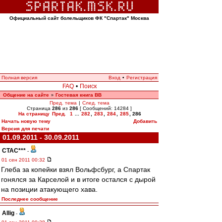
Официальный сайт болельщиков ФК "Спартак" Москва
Полная версия
Вход
•
Регистрация
FAQ
•
Поиск
Общение на сайте
Гостевая книга ВВ
»
Пред. тема
|
След. тема
Страница
286
из
286
[ Сообщений: 14284 ]
На страницу
Пред.
1
...
282
,
283
,
284
,
285
,
286
Начать новую тему
Добавить
Версия для печати
01.09.2011 - 30.09.2011
CTAC***
-
01 сен 2011 00:32
Глеба за копейки взял Вольфсбург, а Спартак
гонялся за Карселой и в итоге остался с дырой
на позиции атакующего хава.
Последнее сообщение
Allig
-