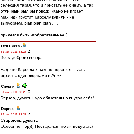
селекция такая, что и пристать не к чему, а так
отличный был бы повод: "Жано не играет,
МакГиди грустит, Карселу купили - не
выпускаем, blah blah blah ...".
придется быть изобретательнее (
Ded Пихто
-
31 авг 2011 23:28
Всем доброго вечера.
Рад, что Карсела к нам не перешёл. Пусть
играет с единоверцами в Анжи.
Спектр
-
31 авг 2011 23:25
Depres
, думать надо обязательно внутри себя!
Depres
-
31 авг 2011 23:23
Стараюсь думать
,
Особенно Пер))) Постарайся что ли подумать)