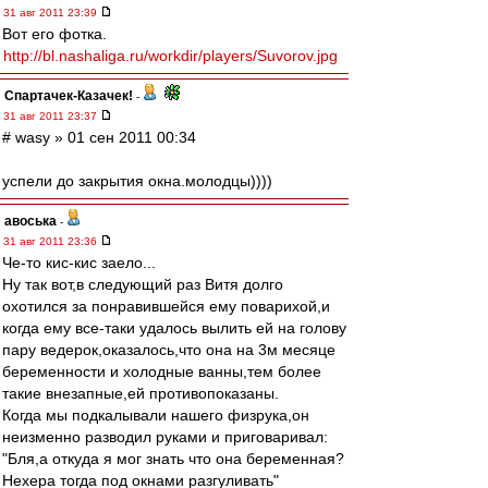
31 авг 2011 23:39
Вот его фотка.
http://bl.nashaliga.ru/workdir/players/Suvorov.jpg
Спартачек-Казачек!
-
31 авг 2011 23:37
# wasy » 01 сен 2011 00:34
успели до закрытия окна.молодцы))))
авоська
-
31 авг 2011 23:36
Че-то кис-кис заело...
Ну так вот,в следующий раз Витя долго
охотился за понравившейся ему поварихой,и
когда ему все-таки удалось вылить ей на голову
пару ведерок,оказалось,что она на 3м месяце
беременности и холодные ванны,тем более
такие внезапные,ей противопоказаны.
Когда мы подкалывали нашего физрука,он
неизменно разводил руками и приговаривал:
"Бля,а откуда я мог знать что она беременная?
Нехера тогда под окнами разгуливать"