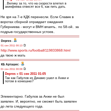
..Велику за то, что на скорости влетел в
акинфеева отвесят все 6, как пить дать.
Не зря на 7-е КДК перенесли. Если Славик в
воротах сборной оправдает ожидания
Губерниева - могут и ВМН впаять.. по 58-ой.. за
подрыв государственных устоев..
Depres
-
01 сен 2011 00:13
http://www.sports.ru/football/119833868.html
да твою ж мать
КБ Арташес
-
01 сен 2011 00:08
Depres » 01 сен 2011 01:05
Так как Габулов из Динамо ушел в Анжи и
потом в конюшню?
Элементарно. Габулов за Анжи не был
заявлен. И, вероятно, не сможет быть заявлен
до лета следующего года.