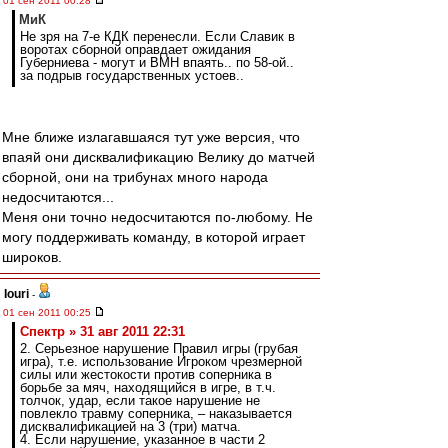
01 сен 2011 00:28
МиК
Не зря на 7-е КДК перенесли. Если Славик в
воротах сборной оправдает ожидания
Губерниева - могут и ВМН впаять.. по 58-ой..
за подрыв государственных устоев..
Мне ближе излагавшаяся тут уже версия, что
впаяй они дисквалификацию Велику до матчей
сборной, они на трибунах много народа
недосчитаются...
Меня они точно недосчитаются по-любому. Не
могу поддерживать команду, в которой играет
широков.
Iouri
-
01 сен 2011 00:25
Спектр » 31 авг 2011 22:31
2. Серьезное нарушение Правил игры (грубая
игра), т.е. использование Игроком чрезмерной
силы или жестокости против соперника в
борьбе за мяч, находящийся в игре, в т.ч.
толчок, удар, если такое нарушение не
повлекло травму соперника, – наказывается
дисквалификацией на 3 (три) матча.
4. Если нарушение, указанное в части 2