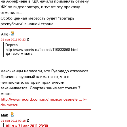
на Акинфиеве в КДК начали применять отмену
ЖК по видеоповтору, и тут же эту практику
отменили...
Особо ценная мерзость будет "вратарь
республики" в нашей стране ...
Allig
-
01 сен 2011 00:23
Depres
http://www.sports.ru/football/119833868.html
да твою ж мать
мексиканцы написали, что Гуардадо отказался.
Причины: суровый климат и то, что в
чемпионате, который практически
заканчивается, Спартак занимает только 7
место.
http://www.record.com.mx/mexicanosenele ... k-
de-moscu
МиК
-
01 сен 2011 00:18
Allig » 31 авг 2011 23:30