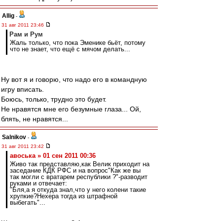
Allig
-
31 авг 2011 23:46
Рам и Рум
Жаль только, что пока Эменике бьёт, потому
что не знает, что ещё с мячом делать...
Ну вот я и говорю, что надо его в командную
игру вписать.
Боюсь, только, трудно это будет.
Не нравятся мне его безумные глаза... Ой,
блять, не нравятся...
Salnikov
-
31 авг 2011 23:42
авоська » 01 сен 2011 00:36
Живо так представляю,как Велик приходит на
заседание КДК РФС и на вопрос"Как же вы
так могли с вратарем республики ?"-разводит
руками и отвечает:
"Бля,а я откуда знал,что у него колени такие
хрупкие?Нехера тогда из штрафной
выбегать"...