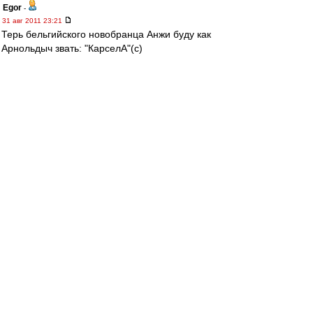
Egor
-
31 авг 2011 23:21
Терь бельгийского новобранца Анжи буду как
Арнольдыч звать: "КарселА"(с)
КарселА,КарселА
Сулейманова взяла
КарселА,КарселА
Лёнька пожалел бабла
КарселА,КарселА
Шли с гармонью вдоль села!
КарселА,КарселА
А нам Нюрка не дала!Ииииийеэх)
ггг. на самом деле насрать на эту
карселу,быстрейб МакГиди заиграл
Стараюсь думать
-
31 авг 2011 23:19
Венгер бросается из крайности в крайность.То
собирает молодняк с Африки, годик
пошлифует их и дальше.
А тут ацтой предпенсионный