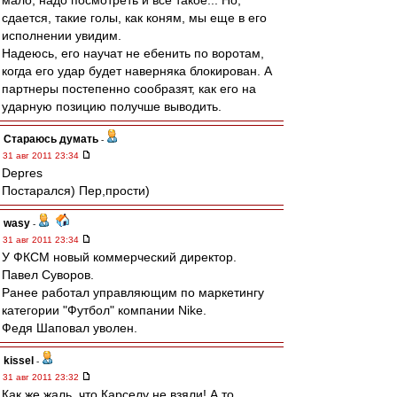
мало, надо посмотреть и все такое... Но,
сдается, такие голы, как коням, мы еще в его
исполнении увидим.
Надеюсь, его научат не ебенить по воротам,
когда его удар будет наверняка блокирован. А
партнеры постепенно сообразят, как его на
ударную позицию получше выводить.
Стараюсь думать
-
31 авг 2011 23:34
Depres
Постарался) Пер,прости)
wasy
-
31 авг 2011 23:34
У ФКСМ новый коммерческий директор.
Павел Суворов.
Ранее работал управляющим по маркетингу
категории "Футбол" компании Nike.
Федя Шаповал уволен.
kissel
-
31 авг 2011 23:32
Как же жаль, что Карселу не взяли! А то