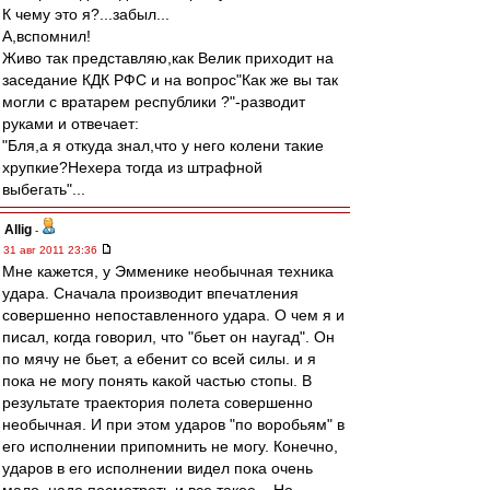
К чему это я?...забыл...
А,вспомнил!
Живо так представляю,как Велик приходит на
заседание КДК РФС и на вопрос"Как же вы так
могли с вратарем республики ?"-разводит
руками и отвечает:
"Бля,а я откуда знал,что у него колени такие
хрупкие?Нехера тогда из штрафной
выбегать"...
Allig
-
31 авг 2011 23:36
Мне кажется, у Эмменике необычная техника
удара. Сначала производит впечатления
совершенно непоставленного удара. О чем я и
писал, когда говорил, что "бьет он наугад". Он
по мячу не бьет, а ебенит со всей силы. и я
пока не могу понять какой частью стопы. В
результате траектория полета совершенно
необычная. И при этом ударов "по воробьям" в
его исполнении припомнить не могу. Конечно,
ударов в его исполнении видел пока очень