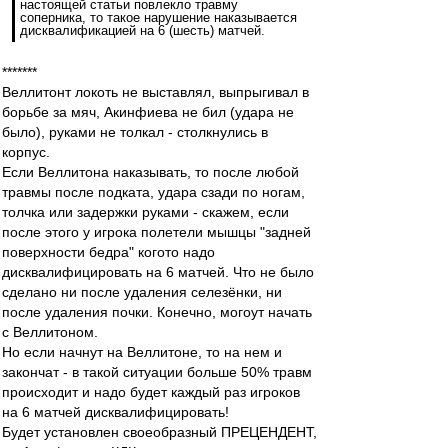
настоящей статьи повлекло травму
соперника, то такое нарушение наказывается
дисквалификацией на 6 (шесть) матчей.
*******
Веллитонт локоть не выставлял, выпрыгивал в
борьбе за мяч, Акинфиева не бил (удара не
было), руками не толкал - столкнулись в
корпус.
Если Веллитона наказывать, то после любой
травмы после подката, удара сзади по ногам,
толчка или задержки руками - скажем, если
после этого у игрока полетели мышцы "задней
поверхности бедра" когото надо
дисквалифицировать на 6 матчей. Что не было
сделано ни после удаления селезёнки, ни
после удаления почки. Конечно, могоут начать
с Веллитоном.
Но если начнут на Веллитоне, то на нем и
закончат - в такой ситуации больше 50% травм
происходит и надо будет каждый раз игроков
на 6 матчей дисквалифицировать!
Будет установлен своеобразный ПРЕЦЕНДЕНТ,