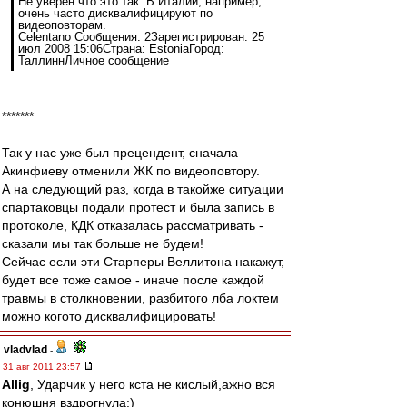
Не уверен что это так. В Италии, например,
очень часто дисквалифицируют по
видеоповторам.
Celentano Сообщения: 2Зарегистрирован: 25
июл 2008 15:06Страна: EstoniaГород:
ТаллиннЛичное сообщение
*******
Так у нас уже был прецендент, сначала
Акинфиеву отменили ЖК по видеоповтору.
А на следующий раз, когда в такойже ситуации
спартаковцы подали протест и была запись в
протоколе, КДК отказалась рассматривать -
сказали мы так больше не будем!
Сейчас если эти Старперы Веллитона накажут,
будет все тоже самое - иначе после каждой
травмы в столкновении, разбитого лба локтем
можно когото дисквалифицировать!
vladvlad
-
31 авг 2011 23:57
Allig
, Ударчик у него кста не кислый,ажно вся
конюшня вздрогнула:)