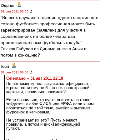
Depres
-
01 сен 2011 00:05
"Во всех случаях в течение одного спортивного
сезона футболист-профессионал может быть
зарегистрирован (заявлен) для участия в
соревнованиях не более чем за два
профессиональных футбольных клуба"
Так как Габулов из Динамо ушел в Анжи и
потом в конюшню?
Iouri
-
01 сен 2011 00:04
Celentano » 31 авг 2011 22:18
По регламенту нельзя дисквалифицировать
игрока, если ему не было показано красной
карточки, правильно понимаю?
Если правильно, то пусть они хоть на говно
зайдутся, любое ФИФА или УЕФА если к ним
обратиться по этой теме, выебет и высушит
фурсенок и капковами.
Не устраивает их это? Пусть меняют
правила, а потом и дисквалификацией
пугают.