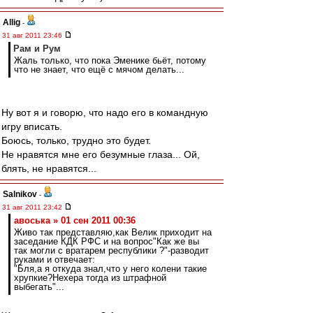
Allig
-
31 авг 2011 23:46
Рам и Рум
Жаль только, что пока Эменике бьёт, потому
что не знает, что ещё с мячом делать...
Ну вот я и говорю, что надо его в командную
игру вписать.
Боюсь, только, трудно это будет.
Не нравятся мне его безумные глаза... Ой,
блять, не нравятся...
Salnikov
-
31 авг 2011 23:42
авоська » 01 сен 2011 00:36
Живо так представляю,как Велик приходит на
заседание КДК РФС и на вопрос"Как же вы
так могли с вратарем республики ?"-разводит
руками и отвечает:
"Бля,а я откуда знал,что у него колени такие
хрупкие?Нехера тогда из штрафной
выбегать"...