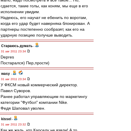
мало, надо посмотреть и все такое... Но,
сдается, такие голы, как коням, мы еще в его
исполнении увидим.
Надеюсь, его научат не ебенить по воротам,
когда его удар будет наверняка блокирован. А
партнеры постепенно сообразят, как его на
ударную позицию получше выводить.
Стараюсь думать
-
31 авг 2011 23:34
Depres
Постарался) Пер,прости)
wasy
-
31 авг 2011 23:34
У ФКСМ новый коммерческий директор.
Павел Суворов.
Ранее работал управляющим по маркетингу
категории "Футбол" компании Nike.
Федя Шаповал уволен.
kissel
-
31 авг 2011 23:32
Как же жаль, что Карселу не взяли! А то