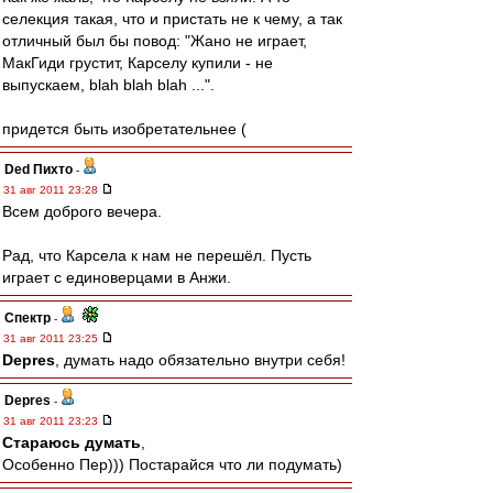
селекция такая, что и пристать не к чему, а так
отличный был бы повод: "Жано не играет,
МакГиди грустит, Карселу купили - не
выпускаем, blah blah blah ...".
придется быть изобретательнее (
Ded Пихто
-
31 авг 2011 23:28
Всем доброго вечера.
Рад, что Карсела к нам не перешёл. Пусть
играет с единоверцами в Анжи.
Спектр
-
31 авг 2011 23:25
Depres
, думать надо обязательно внутри себя!
Depres
-
31 авг 2011 23:23
Стараюсь думать
,
Особенно Пер))) Постарайся что ли подумать)