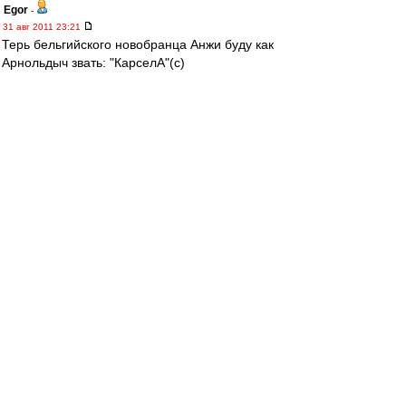
Egor
-
31 авг 2011 23:21
Терь бельгийского новобранца Анжи буду как
Арнольдыч звать: "КарселА"(с)
КарселА,КарселА
Сулейманова взяла
КарселА,КарселА
Лёнька пожалел бабла
КарселА,КарселА
Шли с гармонью вдоль села!
КарселА,КарселА
А нам Нюрка не дала!Ииииийеэх)
ггг. на самом деле насрать на эту
карселу,быстрейб МакГиди заиграл
Стараюсь думать
-
31 авг 2011 23:19
Венгер бросается из крайности в крайность.То
собирает молодняк с Африки, годик
пошлифует их и дальше.
А тут ацтой предпенсионный