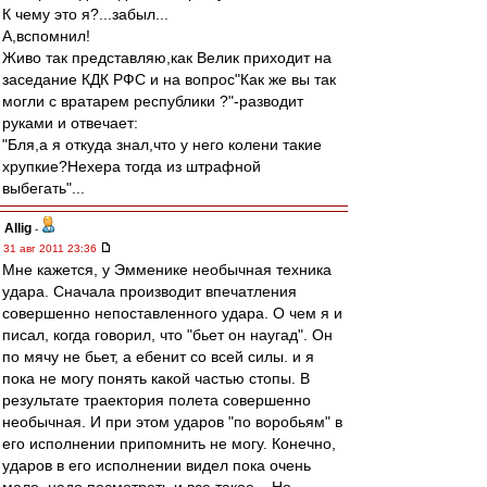
К чему это я?...забыл...
А,вспомнил!
Живо так представляю,как Велик приходит на
заседание КДК РФС и на вопрос"Как же вы так
могли с вратарем республики ?"-разводит
руками и отвечает:
"Бля,а я откуда знал,что у него колени такие
хрупкие?Нехера тогда из штрафной
выбегать"...
Allig
-
31 авг 2011 23:36
Мне кажется, у Эмменике необычная техника
удара. Сначала производит впечатления
совершенно непоставленного удара. О чем я и
писал, когда говорил, что "бьет он наугад". Он
по мячу не бьет, а ебенит со всей силы. и я
пока не могу понять какой частью стопы. В
результате траектория полета совершенно
необычная. И при этом ударов "по воробьям" в
его исполнении припомнить не могу. Конечно,
ударов в его исполнении видел пока очень