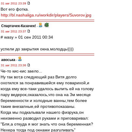
31 авг 2011 23:39
Вот его фотка.
http://bl.nashaliga.ru/workdir/players/Suvorov.jpg
Спартачек-Казачек!
-
31 авг 2011 23:37
# wasy » 01 сен 2011 00:34
успели до закрытия окна.молодцы))))
авоська
-
31 авг 2011 23:36
Че-то кис-кис заело...
Ну так вот,в следующий раз Витя долго
охотился за понравившейся ему поварихой,и
когда ему все-таки удалось вылить ей на голову
пару ведерок,оказалось,что она на 3м месяце
беременности и холодные ванны,тем более
такие внезапные,ей противопоказаны.
Когда мы подкалывали нашего физрука,он
неизменно разводил руками и приговаривал:
"Бля,а откуда я мог знать что она беременная?
Нехера тогда под окнами разгуливать"