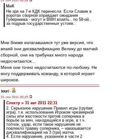
01 сен 2011 00:28
МиК
Не зря на 7-е КДК перенесли. Если Славик в
воротах сборной оправдает ожидания
Губерниева - могут и ВМН впаять.. по 58-ой..
за подрыв государственных устоев..
Мне ближе излагавшаяся тут уже версия, что
впаяй они дисквалификацию Велику до матчей
сборной, они на трибунах много народа
недосчитаются...
Меня они точно недосчитаются по-любому. Не
могу поддерживать команду, в которой играет
широков.
Iouri
-
01 сен 2011 00:25
Спектр » 31 авг 2011 22:31
2. Серьезное нарушение Правил игры (грубая
игра), т.е. использование Игроком чрезмерной
силы или жестокости против соперника в
борьбе за мяч, находящийся в игре, в т.ч.
толчок, удар, если такое нарушение не
повлекло травму соперника, – наказывается
дисквалификацией на 3 (три) матча.
4. Если нарушение, указанное в части 2