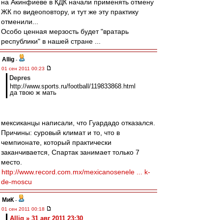
на Акинфиеве в КДК начали применять отмену
ЖК по видеоповтору, и тут же эту практику
отменили...
Особо ценная мерзость будет "вратарь
республики" в нашей стране ...
Allig
-
01 сен 2011 00:23
Depres
http://www.sports.ru/football/119833868.html
да твою ж мать
мексиканцы написали, что Гуардадо отказался.
Причины: суровый климат и то, что в
чемпионате, который практически
заканчивается, Спартак занимает только 7
место.
http://www.record.com.mx/mexicanosenele ... k-
de-moscu
МиК
-
01 сен 2011 00:18
Allig » 31 авг 2011 23:30