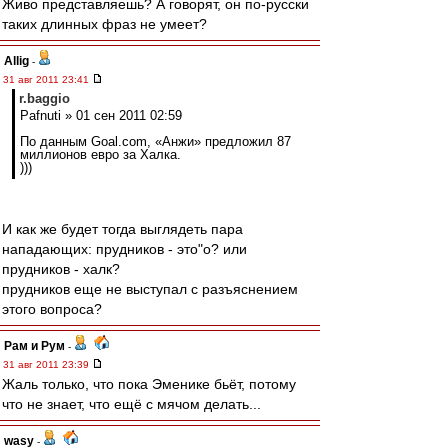
Живо представляешь? А говорят, он по-русски
таких длинных фраз не умеет?
Allig
-
31 авг 2011 23:41
r.baggio
Pafnuti » 01 сен 2011 02:59
По данным Goal.com, «Анжи» предложил 87
миллионов евро за Халка.
)))
И как же будет тогда выглядеть пара
нападающих: прудников - это"о? или
прудников - халк?
прудников еще не выступал с разъяснением
этого вопроса?
Рам и Рум
-
31 авг 2011 23:39
Жаль только, что пока Эменике бьёт, потому
что не знает, что ещё с мячом делать...
wasy
-