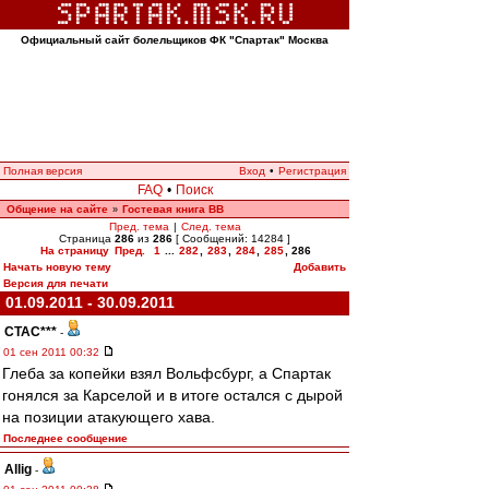
Официальный сайт болельщиков ФК "Спартак" Москва
Полная версия
Вход
•
Регистрация
FAQ
•
Поиск
Общение на сайте
Гостевая книга ВВ
»
Пред. тема
|
След. тема
Страница
286
из
286
[ Сообщений: 14284 ]
На страницу
Пред.
1
...
282
,
283
,
284
,
285
,
286
Начать новую тему
Добавить
Версия для печати
01.09.2011 - 30.09.2011
CTAC***
-
01 сен 2011 00:32
Глеба за копейки взял Вольфсбург, а Спартак
гонялся за Карселой и в итоге остался с дырой
на позиции атакующего хава.
Последнее сообщение
Allig
-