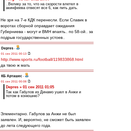
..Велику за то, что на скорости влетел в
акинфеева отвесят все 6, как пить дать.
Не зря на 7-е КДК перенесли. Если Славик в
воротах сборной оправдает ожидания
Губерниева - могут и ВМН впаять.. по 58-ой.. за
подрыв государственных устоев..
Depres
-
01 сен 2011 00:13
http://www.sports.ru/football/119833868.html
да твою ж мать
КБ Арташес
-
01 сен 2011 00:08
Depres » 01 сен 2011 01:05
Так как Габулов из Динамо ушел в Анжи и
потом в конюшню?
Элементарно. Габулов за Анжи не был
заявлен. И, вероятно, не сможет быть заявлен
до лета следующего года.