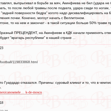
тавлял, выпрыгивал в борьбе за мяч, Акинфиева не бил (удара не б
ть, то после любой травмы после подката, удара сзади по ногам, т
"задней поверхности бедра" когото надо дисквалифицировать на 6
ления почки. Конечно, могоут начать с Веллитоном.
тоне, то на нем и закончат - в такой ситуации больше 50% травм п
бразный ПРЕЦЕНДЕНТ, на Акинфиеве в КДК начали применять отмену
удет "вратарь республики" в нашей стране ...
:23
/football/119833868.html
о Гуардадо отказался. Причины: суровый климат и то, что в чемпи
.
exicanosenele ... k-de-moscu
:18