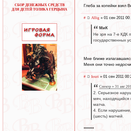
СБОР ДЕНЕЖНЫХ СРЕДСТВ
Глеба за копейки взял В
ДЛЯ ДЕТЕЙ ТОЛИКА ГЕРЦЫНА
#
Allig
» 01 сен 2011 00
МиК
Не зря на 7-е КДК 
государственных ус
Мне ближе излагавшаяся
Меня они точно недосчи
#
Iouri
» 01 сен 2011 00:
Спектр » 31 авг 20
2. Серьезное наруш
мяч, находящийся в
матча.
4. Если нарушение,
(шесть) матчей.
*******