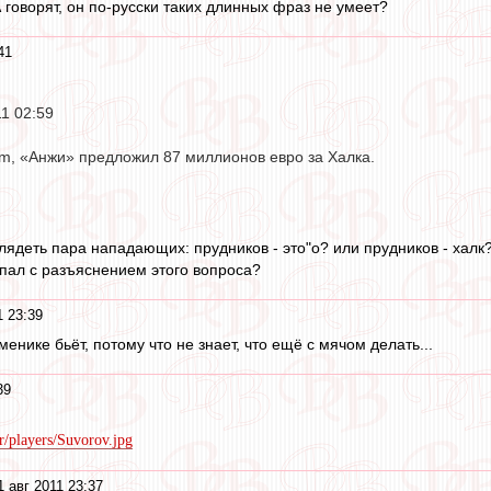
говорят, он по-русски таких длинных фраз не умеет?
41
11 02:59
m, «Анжи» предложил 87 миллионов евро за Халка.
глядеть пара нападающих: прудников - это"о? или прудников - халк
пал с разъяснением этого вопроса?
1 23:39
менике бьёт, потому что не знает, что ещё с мячом делать...
39
ir/players/Suvorov.jpg
1 авг 2011 23:37