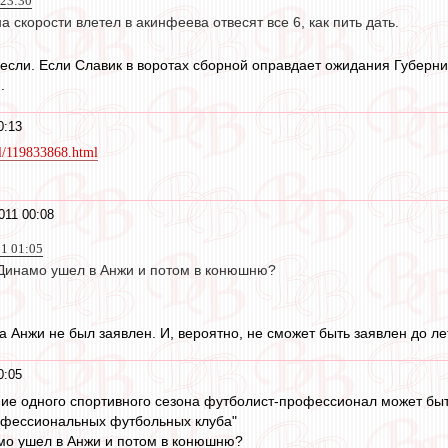
 23:30
 на скорости влетел в акинфеева отвесят все 6, как пить дать.
если. Если Славик в воротах сборной оправдает ожидания Губерниев
.
0:13
ll/119833868.html
011 00:08
11 01:05
з Динамо ушел в Анжи и потом в конюшню?
а Анжи не был заявлен. И, вероятно, не сможет быть заявлен до л
0:05
ение одного спортивного сезона футболист-профессионал может быт
рофессиональных футбольных клуба"
амо ушел в Анжи и потом в конюшню?