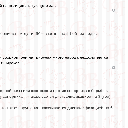
ой на позиции атакующего хава.
рниева - могут и ВМН впаять.. по 58-ой.. за подрыв
 сборной, они на трибунах много народа недосчитаются...
ет широков.
мерной силы или жестокости против соперника в борьбе за
му соперника, – наказывается дисквалификацией на 3 (три)
а, то такое нарушение наказывается дисквалификацией на 6