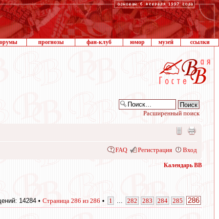
орумы
прогнозы
фан-клуб
юмор
музей
ссылки
Расширенный поиск
FAQ
Регистрация
Вход
Календарь ВВ
286
ений: 14284 •
Страница
286
из
286
•
1
...
282
283
284
285