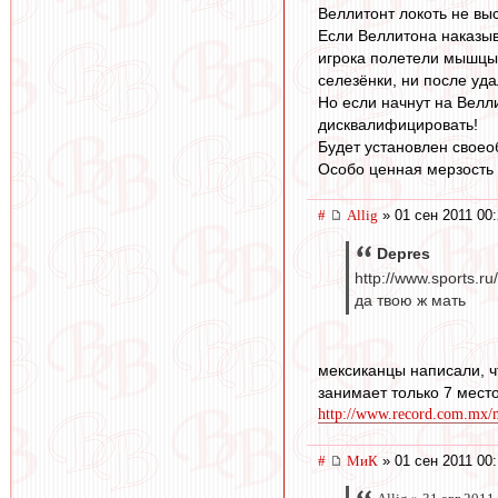
Веллитонт локоть не выс
Если Веллитона наказыва
игрока полетели мышцы 
селезёнки, ни после уда
Но если начнут на Велли
дисквалифицировать!
Будет установлен своео
Особо ценная мерзость б
#
Allig
» 01 сен 2011 00
Depres
http://www.sports.ru
да твою ж мать
мексиканцы написали, чт
занимает только 7 место
http://www.record.com.mx/m
#
МиК
» 01 сен 2011 00