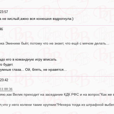
23:57
та не кислый,ажно вся конюшня вздрогнула:)
46
ока Эменике бьёт, потому что не знает, что ещё с мячом делать...
надо его в командную игру вписать.
о будет.
мные глаза... Ой, блять, не нравятся...
 23:42
011 00:36
яю,как Велик приходит на заседание КДК РФС и на вопрос"Как же в
ал,что у него колени такие хрупкие?Нехера тогда из штрафной выбега