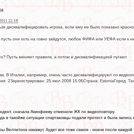
04
 2011 22:18
ьзя дисквалифицировать игрока, если ему не было показано красн
 пусть они хоть на говно зайдутся, любое ФИФА или УЕФА если к н
то? Пусть меняют правила, а потом и дисквалификацией пугают.
так. В Италии, например, очень часто дисквалифицируют по видеоп
ия: 2Зарегистрирован: 25 июл 2008 15:06Страна: EstoniaГород: 
ендент, сначала Акинфиеву отменили ЖК по видеоповтору.
да в такойже ситуации спартаковцы подали протест и была запись в
ры Веллитона накажут, будет все тоже самое - иначе после каждой 