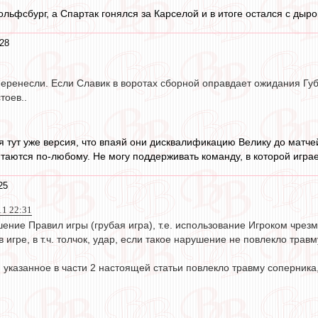
ольфсбург, а Спартак гонялся за Карселой и в итоге остался с дыр
:28
перенесли. Если Славик в воротах сборной оправдает ожидания Губе
тоев..
 тут уже версия, что впаяй они дисквалификацию Велику до матчей
таются по-любому. Не могу поддерживать команду, в которой игра
25
11 22:31
ение Правил игры (грубая игра), т.е. использование Игроком чрез
 игре, в т.ч. толчок, удар, если такое нарушение не повлекло трав
 указанное в части 2 настоящей статьи повлекло травму соперник