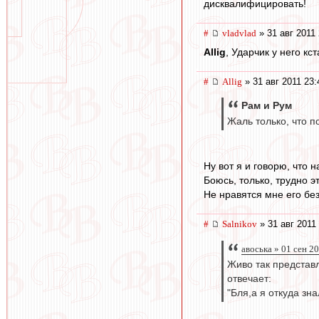
дисквалифицировать!
#
vladvlad
» 31 авг 2011 
Allig
, Ударчик у него кс
#
Allig
» 31 авг 2011 23:
Рам и Рум
Жаль только, что п
Ну вот я и говорю, что 
Боюсь, только, трудно эт
Не нравятся мне его безу
#
Salnikov
» 31 авг 2011
авоська » 01 сен 2
Живо так представл
отвечает:
"Бля,а я откуда зн