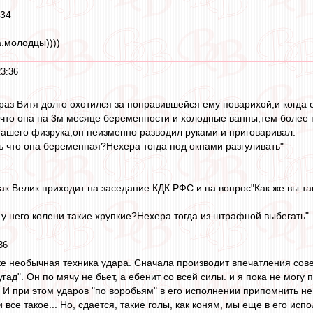
:34
а.молодцы))))
23:36
раз Витя долго охотился за понравившейся ему поварихой,и когда е
,что она на 3м месяце беременности и холодные ванны,тем более 
ашего физрука,он неизменно разводил руками и приговаривал:
ть что она беременная?Нехера тогда под окнами разгуливать"
ак Велик приходит на заседание КДК РФС и на вопрос"Как же вы та
о у него колени такие хрупкие?Нехера тогда из штрафной выбегать"..
36
е необычная техника удара. Сначала производит впечатления сове
аугад". Он по мячу не бьет, а ебенит со всей силы. и я пока не могу
И при этом ударов "по воробьям" в его исполнении припомнить не 
 все такое... Но, сдается, такие голы, как коням, мы еще в его исп