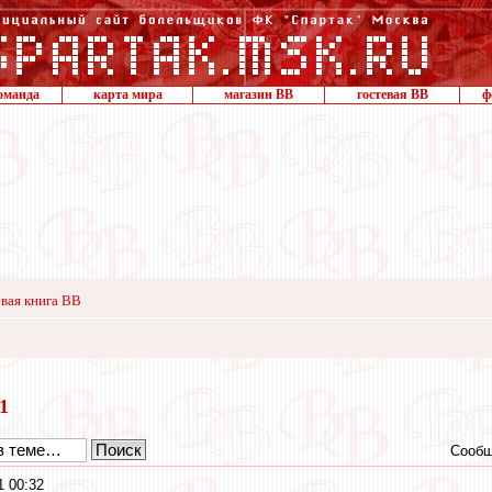
оманда
карта мира
магазин ВВ
гостевая ВВ
ф
вая книга ВВ
11
Сообщ
1 00:32