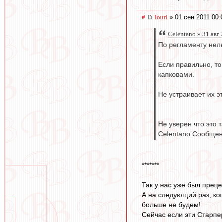
#
Iouri
» 01 сен 2011 00:
Celentano » 31 авг
По регламенту нел
Если правильно, то
капковами.
Не устраивает их э
Не уверен что это 
Celentano Сообщен
*******
Так у нас уже был прец
А на следующий раз, ког
больше не будем!
Сейчас если эти Старпе