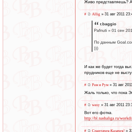
Живо представляешь? А 
#
Allig
» 31 авг 2011 23:
r.baggio
Pafnuti » 01 сен 20
По данным Goal.co
)))
И как же будет тогда вы
прудников еще не высту
#
Рам и Рум
» 31 авг 201
Жаль только, что пока Э
#
wasy
» 31 авг 2011 23:
Вот его фотка.
http://bl.nashaliga.ru/workd
#
Спартачек-Казачек!
» 3