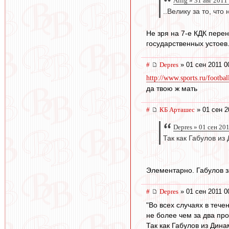
Allig » 31 авг 2011
..Велику за то, что
Не зря на 7-е КДК перен
государственных устоев.
#
Depres
» 01 сен 2011 0
http://www.sports.ru/footba
да твою ж мать
#
КБ Арташес
» 01 сен 2
Depres » 01 сен 20
Так как Габулов и
Элементарно. Габулов з
#
Depres
» 01 сен 2011 0
"Во всех случаях в теч
не более чем за два п
Так как Габулов из Дин