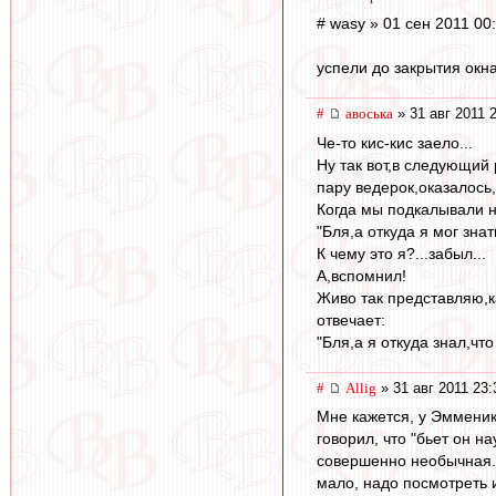
# wasy » 01 сен 2011 00
успели до закрытия окн
#
авоська
» 31 авг 2011 
Че-то кис-кис заело...
Ну так вот,в следующий 
пару ведерок,оказалось
Когда мы подкалывали н
"Бля,а откуда я мог зна
К чему это я?...забыл...
А,вспомнил!
Живо так представляю,к
отвечает:
"Бля,а я откуда знал,чт
#
Allig
» 31 авг 2011 23:
Мне кажется, у Эмменик
говорил, что "бьет он н
совершенно необычная. 
мало, надо посмотреть и