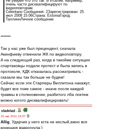
Не уверен что это так. В Италии, например,
очень часто дисквалифицируют по
видеоповторам.
Celentano Сообщения: 2Зарегистрирован: 25
июл 2008 15:06Страна: EstoniaГород:
ТаллиннЛичное сообщение
*******
Так у нас уже был прецендент, сначала
Акинфиеву отменили ЖК по видеоповтору.
А на следующий раз, когда в такойже ситуации
спартаковцы подали протест и была запись в
протоколе, КДК отказалась рассматривать -
сказали мы так больше не будем!
Сейчас если эти Старперы Веллитона накажут,
будет все тоже самое - иначе после каждой
травмы в столкновении, разбитого лба локтем
можно когото дисквалифицировать!
vladvlad
-
31 авг 2011 23:57
Allig
, Ударчик у него кста не кислый,ажно вся
конюшня вздрогнула:)