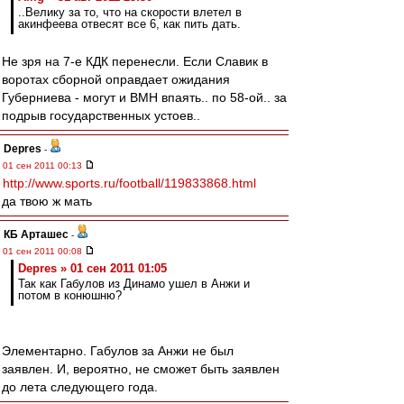
..Велику за то, что на скорости влетел в
акинфеева отвесят все 6, как пить дать.
Не зря на 7-е КДК перенесли. Если Славик в
воротах сборной оправдает ожидания
Губерниева - могут и ВМН впаять.. по 58-ой.. за
подрыв государственных устоев..
Depres
-
01 сен 2011 00:13
http://www.sports.ru/football/119833868.html
да твою ж мать
КБ Арташес
-
01 сен 2011 00:08
Depres » 01 сен 2011 01:05
Так как Габулов из Динамо ушел в Анжи и
потом в конюшню?
Элементарно. Габулов за Анжи не был
заявлен. И, вероятно, не сможет быть заявлен
до лета следующего года.