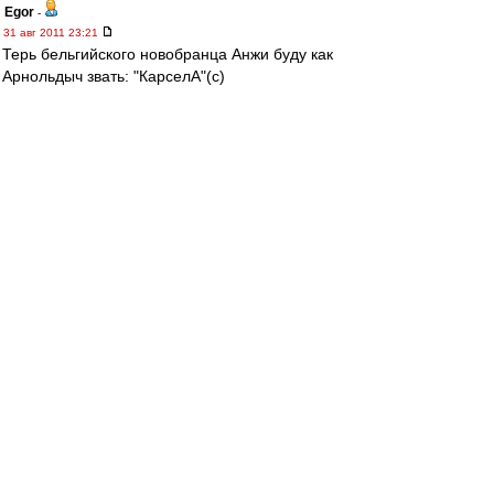
Egor
-
31 авг 2011 23:21
Терь бельгийского новобранца Анжи буду как
Арнольдыч звать: "КарселА"(с)
КарселА,КарселА
Сулейманова взяла
КарселА,КарселА
Лёнька пожалел бабла
КарселА,КарселА
Шли с гармонью вдоль села!
КарселА,КарселА
А нам Нюрка не дала!Ииииийеэх)
ггг. на самом деле насрать на эту
карселу,быстрейб МакГиди заиграл
Стараюсь думать
-
31 авг 2011 23:19
Венгер бросается из крайности в крайность.То
собирает молодняк с Африки, годик
пошлифует их и дальше.
А тут ацтой предпенсионный