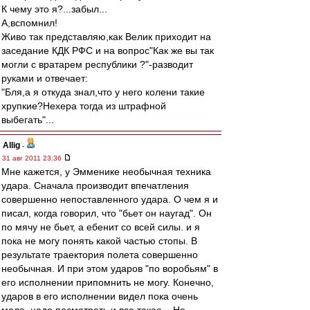
К чему это я?...забыл...
А,вспомнил!
Живо так представляю,как Велик приходит на
заседание КДК РФС и на вопрос"Как же вы так
могли с вратарем республики ?"-разводит
руками и отвечает:
"Бля,а я откуда знал,что у него колени такие
хрупкие?Нехера тогда из штрафной
выбегать"...
Allig
-
31 авг 2011 23:36
Мне кажется, у Эмменике необычная техника
удара. Сначала производит впечатления
совершенно непоставленного удара. О чем я и
писал, когда говорил, что "бьет он наугад". Он
по мячу не бьет, а ебенит со всей силы. и я
пока не могу понять какой частью стопы. В
результате траектория полета совершенно
необычная. И при этом ударов "по воробьям" в
его исполнении припомнить не могу. Конечно,
ударов в его исполнении видел пока очень