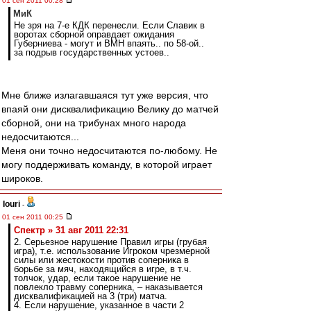
01 сен 2011 00:28
МиК
Не зря на 7-е КДК перенесли. Если Славик в
воротах сборной оправдает ожидания
Губерниева - могут и ВМН впаять.. по 58-ой..
за подрыв государственных устоев..
Мне ближе излагавшаяся тут уже версия, что
впаяй они дисквалификацию Велику до матчей
сборной, они на трибунах много народа
недосчитаются...
Меня они точно недосчитаются по-любому. Не
могу поддерживать команду, в которой играет
широков.
Iouri
-
01 сен 2011 00:25
Спектр » 31 авг 2011 22:31
2. Серьезное нарушение Правил игры (грубая
игра), т.е. использование Игроком чрезмерной
силы или жестокости против соперника в
борьбе за мяч, находящийся в игре, в т.ч.
толчок, удар, если такое нарушение не
повлекло травму соперника, – наказывается
дисквалификацией на 3 (три) матча.
4. Если нарушение, указанное в части 2