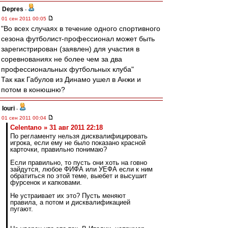
Depres
-
01 сен 2011 00:05
"Во всех случаях в течение одного спортивного
сезона футболист-профессионал может быть
зарегистрирован (заявлен) для участия в
соревнованиях не более чем за два
профессиональных футбольных клуба"
Так как Габулов из Динамо ушел в Анжи и
потом в конюшню?
Iouri
-
01 сен 2011 00:04
Celentano » 31 авг 2011 22:18
По регламенту нельзя дисквалифицировать
игрока, если ему не было показано красной
карточки, правильно понимаю?
Если правильно, то пусть они хоть на говно
зайдутся, любое ФИФА или УЕФА если к ним
обратиться по этой теме, выебет и высушит
фурсенок и капковами.
Не устраивает их это? Пусть меняют
правила, а потом и дисквалификацией
пугают.