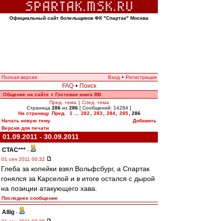
Официальный сайт болельщиков ФК "Спартак" Москва
Полная версия
Вход
•
Регистрация
FAQ
•
Поиск
Общение на сайте
Гостевая книга ВВ
»
Пред. тема
|
След. тема
Страница
286
из
286
[ Сообщений: 14284 ]
На страницу
Пред.
1
...
282
,
283
,
284
,
285
,
286
Начать новую тему
Добавить
Версия для печати
01.09.2011 - 30.09.2011
CTAC***
-
01 сен 2011 00:32
Глеба за копейки взял Вольфсбург, а Спартак
гонялся за Карселой и в итоге остался с дырой
на позиции атакующего хава.
Последнее сообщение
Allig
-