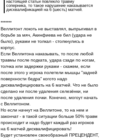
настоящей статьи повлекло травму
соперника, то такое нарушение наказывается
дисквалификацией на 6 (шесть) матчей.
*******
Веллитонт локоть не выставлял, выпрыгивал в
борьбе за мяч, Акинфиева не бил (удара не
было), руками не толкал - столкнулись в
корпус.
Если Веллитона наказывать, то после любой
травмы после подката, удара сзади по ногам,
толчка или задержки руками - скажем, если
после этого у игрока полетели мышцы "задней
поверхности бедра" когото надо
дисквалифицировать на 6 матчей. Что не было
сделано ни после удаления селезёнки, ни
после удаления почки. Конечно, могоут начать
с Веллитоном.
Но если начнут на Веллитоне, то на нем и
закончат - в такой ситуации больше 50% травм
происходит и надо будет каждый раз игроков
на 6 матчей дисквалифицировать!
Будет установлен своеобразный ПРЕЦЕНДЕНТ,