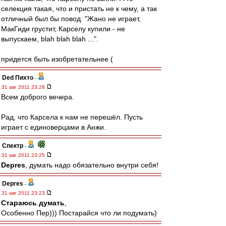
селекция такая, что и пристать не к чему, а так
отличный был бы повод: "Жано не играет,
МакГиди грустит, Карселу купили - не
выпускаем, blah blah blah ...".
придется быть изобретательнее (
Ded Пихто
-
31 авг 2011 23:28
Всем доброго вечера.
Рад, что Карсела к нам не перешёл. Пусть
играет с единоверцами в Анжи.
Спектр
-
31 авг 2011 23:25
Depres
, думать надо обязательно внутри себя!
Depres
-
31 авг 2011 23:23
Стараюсь думать
,
Особенно Пер))) Постарайся что ли подумать)