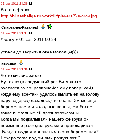
31 авг 2011 23:39
Вот его фотка.
http://bl.nashaliga.ru/workdir/players/Suvorov.jpg
Спартачек-Казачек!
-
31 авг 2011 23:37
# wasy » 01 сен 2011 00:34
успели до закрытия окна.молодцы))))
авоська
-
31 авг 2011 23:36
Че-то кис-кис заело...
Ну так вот,в следующий раз Витя долго
охотился за понравившейся ему поварихой,и
когда ему все-таки удалось вылить ей на голову
пару ведерок,оказалось,что она на 3м месяце
беременности и холодные ванны,тем более
такие внезапные,ей противопоказаны.
Когда мы подкалывали нашего физрука,он
неизменно разводил руками и приговаривал:
"Бля,а откуда я мог знать что она беременная?
Нехера тогда под окнами разгуливать"