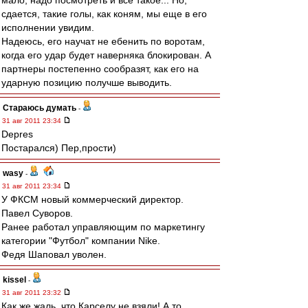
мало, надо посмотреть и все такое... Но,
сдается, такие голы, как коням, мы еще в его
исполнении увидим.
Надеюсь, его научат не ебенить по воротам,
когда его удар будет наверняка блокирован. А
партнеры постепенно сообразят, как его на
ударную позицию получше выводить.
Стараюсь думать
-
31 авг 2011 23:34
Depres
Постарался) Пер,прости)
wasy
-
31 авг 2011 23:34
У ФКСМ новый коммерческий директор.
Павел Суворов.
Ранее работал управляющим по маркетингу
категории "Футбол" компании Nike.
Федя Шаповал уволен.
kissel
-
31 авг 2011 23:32
Как же жаль, что Карселу не взяли! А то