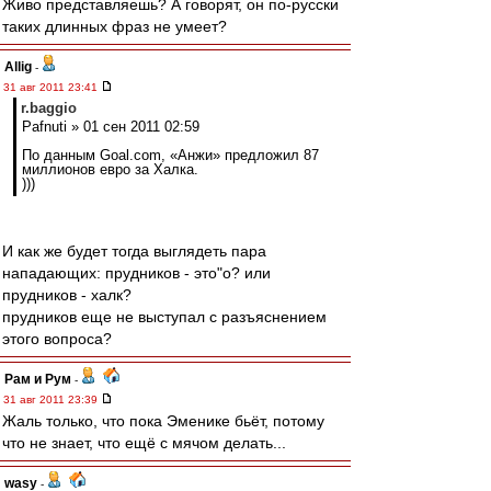
Живо представляешь? А говорят, он по-русски
таких длинных фраз не умеет?
Allig
-
31 авг 2011 23:41
r.baggio
Pafnuti » 01 сен 2011 02:59
По данным Goal.com, «Анжи» предложил 87
миллионов евро за Халка.
)))
И как же будет тогда выглядеть пара
нападающих: прудников - это"о? или
прудников - халк?
прудников еще не выступал с разъяснением
этого вопроса?
Рам и Рум
-
31 авг 2011 23:39
Жаль только, что пока Эменике бьёт, потому
что не знает, что ещё с мячом делать...
wasy
-