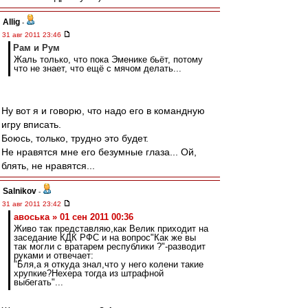
Allig
-
31 авг 2011 23:46
Рам и Рум
Жаль только, что пока Эменике бьёт, потому
что не знает, что ещё с мячом делать...
Ну вот я и говорю, что надо его в командную
игру вписать.
Боюсь, только, трудно это будет.
Не нравятся мне его безумные глаза... Ой,
блять, не нравятся...
Salnikov
-
31 авг 2011 23:42
авоська » 01 сен 2011 00:36
Живо так представляю,как Велик приходит на
заседание КДК РФС и на вопрос"Как же вы
так могли с вратарем республики ?"-разводит
руками и отвечает:
"Бля,а я откуда знал,что у него колени такие
хрупкие?Нехера тогда из штрафной
выбегать"...