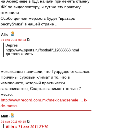
на Акинфиеве в КДК начали применять отмену
ЖК по видеоповтору, и тут же эту практику
отменили...
Особо ценная мерзость будет "вратарь
республики" в нашей стране ...
Allig
-
01 сен 2011 00:23
Depres
http://www.sports.ru/football/119833868.html
да твою ж мать
мексиканцы написали, что Гуардадо отказался.
Причины: суровый климат и то, что в
чемпионате, который практически
заканчивается, Спартак занимает только 7
место.
http://www.record.com.mx/mexicanosenele ... k-
de-moscu
МиК
-
01 сен 2011 00:18
Allig » 31 авг 2011 23:30