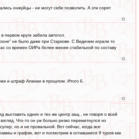
ались онжуйцы - не могут себе позволить. А эти сорят
 в первом круге забила автогол.
ороне" не было даже при Старкове. С Видичем играли то
У нас со времен ОИРа более-менее стабильной по составу
Томи и штраф Алании в прошлом. Итого 6.
д выставить одних и тех же центр.защ., не говоря о всей
 взгляд. Что-то он уж больно резко переметнулся из
пер, но и не провальной. Вот сейчас, когда все
равмы и график, вот и посмотрим в оставшиеся 9 туров как