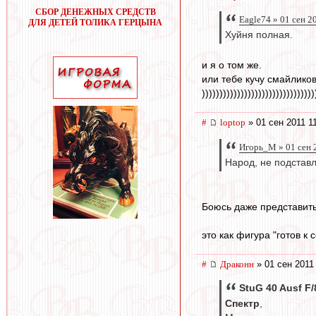
СБОР ДЕНЕЖНЫХ СРЕДСТВ
Eagle74 » 01 сен 2
ДЛЯ ДЕТЕЙ ТОЛИКА ГЕРЦЫНА
Хуйня полная.
и я о том же.
или тебе кучу смайликов
))))))))))))))))))))))))))))))))
#
loptop
» 01 сен 2011 1
Игорь_М » 01 сен 
Народ, не подстав
Боюсь даже представить
это как фигура "готов к с
#
Драконн
» 01 сен 2011
StuG 40 Ausf F/
Спектр
,