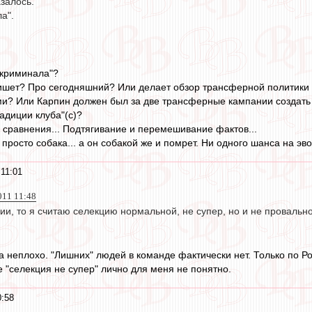
азалось.
а".
"криминала"?
ишет? Про сегодняшний? Или делает обзор трансферной политики 
ми? Или Карпин должен был за две трансферные кампании создать с
адиции клуба"(с)?
и сравнения... Подтягивание и перемешивание фактов...
 просто собака... а он собакой же и помрет. Ни одного шанса на э
 11:01
011 11:48
ии, то я считаю селекцию нормальной, не супер, но и не провально
 неплохо. "Лишних" людей в команде фактически нет. Только по Р
е "селекция не супер" лично для меня не понятно.
0:58