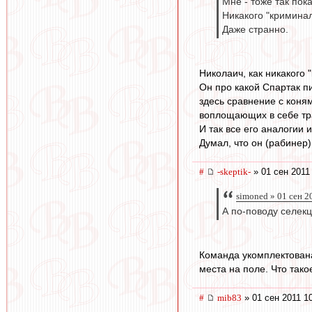
Мне - тоже так пок
Никакого "криминал
Даже странно.
Николаич, как никакого 
Он про какой Спартак п
здесь сравнение с коня
воплощающих в себе тр
И так все его аналогии 
Думал, что он (рабинер)
#
-skeptik-
» 01 сен 2011
simoned » 01 сен 2
А по-поводу селекц
Команда укомплектована
места на поле. Что тако
#
mib83
» 01 сен 2011 1