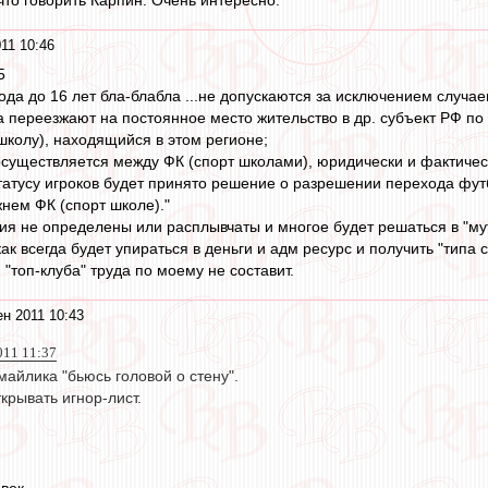
что говорить Карпин. Очень интересно.
11 10:46
5
ода до 16 лет бла-блабла ...не допускаются за исключением случае
а переезжают на постоянное место жительство в др. субъект РФ п
школу), находящийся в этом регионе;
осуществляется между ФК (спорт школами), юридически и фактиче
статусу игроков будет принято решение о разрешении перехода фу
жнем ФК (спорт школе)."
тия не определены или расплывчаты и многое будет решаться в "м
ак всегда будет упираться в деньги и адм ресурс и получить "тип
"топ-клуба" труда по моему не составит.
ен 2011 10:43
011 11:37
майлика "бьюсь головой о стену".
крывать игнор-лист.