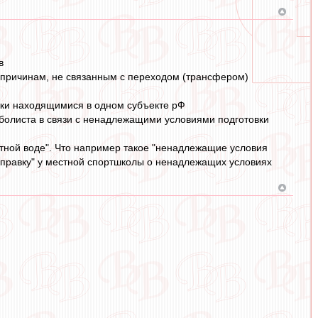
в
о причинам, не связанным с переходом (трансфером)
ски находящимися в одном субъекте рФ
тболиста в связи с ненадлежащими условиями подготовки
утной воде". Что например такое "ненадлежащие условия
а справку" у местной спортшколы о ненадлежащих условиях