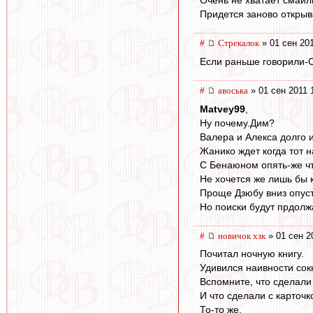
Очень не хватает смайли
Придется заново открыва
#
Стрекалок
» 01 сен 201
Если раньше говорили-С
#
авоська
» 01 сен 2011 
Matvey99
,
Ну почему.Дим?
Валера и Алекса долго 
Жанико ждет когда тот 
C Бенаюном опять-же что
Не хочется же лишь бы к
Проще Дзюбу вниз опуст
Но поиски будут прдолж
#
новичок хзк
» 01 сен 2
Почитал ночную книгу.
Удивился наивности сок
Вспомните, что сделали 
И что сделали с карточк
То-то же.