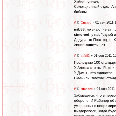
Хуйня полная.
Селекционный отдел Анжи
баблом.
#
Спектр
» 01 сен 2011 
mib83
, не знаю, не за 
simoned
, у нас "одной
Дедура, то Погатец, то 
линии защиты нет.
#
mib83
» 01 сен 2011 1
Последние 100 стандарто
У Алекса это гол Рохо 
У Димы - это единствен
Сменили "плохие" станд
#
simoned
» 01 сен 2011 
Забывается, что в перво
обороне. И Рабинер об э
умеренных в непримирим
выздоровели, когда буде