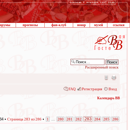
орумы
прогнозы
фан-клуб
юмор
музей
ссылки
Расширенный поиск
FAQ
Регистрация
Вход
Календарь ВВ
283
84 •
Страница
283
из
286
•
1
...
280
281
282
284
285
286