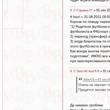
будет играть команда и 
#
Справка-57
» 01 сен 20
# Iouri » 31.08.2011 00:5
Короче по поводу перех
"1) Родители футболист
футболиста в ФК(спорт 
2) переход (трансфер) 
3) когда Комитетом по 
этого футболиста в пре
Как всегда многие поня
подготовки". ИМХО все к
при заинтересованности 
#
StuG 40 Ausf F/8
» 01 с
Alex-Ch » 01 сен 2
Очень не хватает с
Придется заново от
Да никаких проблем.