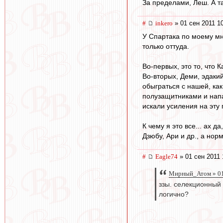
За пределами, Леш. А та
#
inkero
» 01 сен 2011 1
У Спартака по моему мн
только оттуда.
Во-первых, это то, что 
Во-вторых, Деми, эдакий
обыграться с нашей, как
полузащитниками и напа
искали усиления на эту 
К чему я это все... ах 
Дзюбу, Ари и др., а нор
#
Eagle74
» 01 сен 2011 
Мирный_Атом » 01
ззы. селекционный
логично?