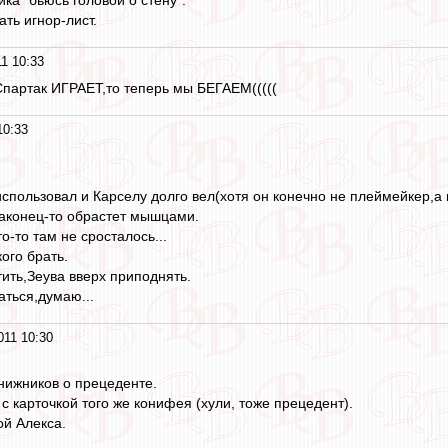
ка "бьюсь головой о стену".
ть игнор-лист.
1 10:33
партак ИГРАЕТ,то теперь мы БЕГАЕМ(((((
10:33
использовал и Карселу долго вел(хотя он конечно не плеймейкер,а
наконец-то обрастет мышцами.
-то там не сросталось...
ого брать.
ить,Зеува вверх приподнять.
аться,думаю...
011 10:30
нижников о прецеденте.
с карточкой того же конифея (хули, тоже прецедент).
ой Алекса.