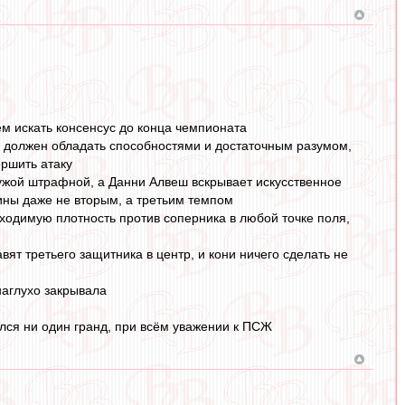
ем искать консенсус до конца чемпионата
ок должен обладать способностями и достаточным разумом,
ершить атаку
чужой штрафной, а Данни Алвеш вскрывает искусственное
бины даже не вторым, а третьим темпом
ходимую плотность против соперника в любой точке поля,
ят третьего защитника в центр, и кони ничего сделать не
наглухо закрывала
зался ни один гранд, при всём уважении к ПСЖ