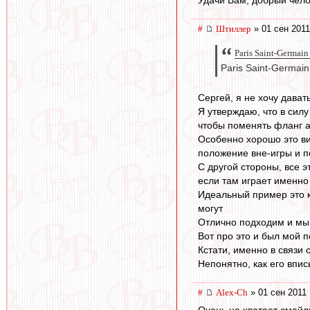
Удачи Вам, добрый чело
#
Штиллер
» 01 сен 2011
Paris Saint-Germain
Paris Saint-Germain
Сергей, я не хочу дава
Я утверждаю, что в сил
чтобы поменять фланг ат
Особенно хорошо это ви
положение вне-игры и п
С другой стороны, все 
если там играет именн
Идеальный пример это ко
могут
Отлично подходим и мы.
Вот про это и был мой п
Кстати, именно в связи 
Непонятно, как его впис
#
Alex-Ch
» 01 сен 2011 