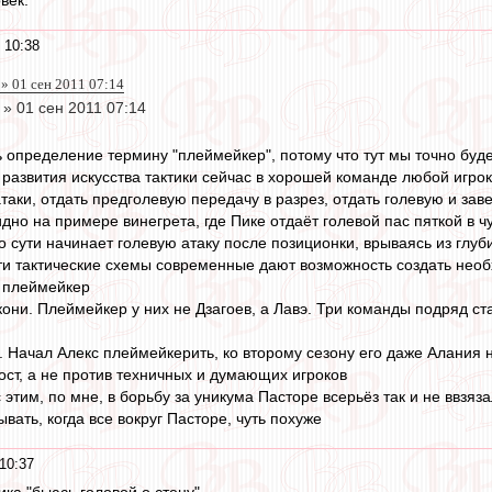
век.
 10:38
 » 01 сен 2011 07:14
 » 01 сен 2011 07:14
ть определение термину "плеймейкер", потому что тут мы точно буд
у развития искусства тактики сейчас в хорошей команде любой игр
аки, отдать предголевую передачу в разрез, отдать голевую и зав
дно на примере винегрета, где Пике отдаёт голевой пас пяткой в 
о сути начинает голевую атаку после позиционки, врываясь из глу
эти тактические схемы современные дают возможность создать необ
о плеймейкер
ни. Плеймейкер у них не Дзагоев, а Лавэ. Три команды подряд став
 Начал Алекс плеймейкерить, ко второму сезону его даже Алания 
ост, а не против техничных и думающих игроков
с этим, по мне, в борьбу за уникума Пасторе всерьёз так и не ввзя
ывать, когда все вокруг Пасторе, чуть похуже
10:37