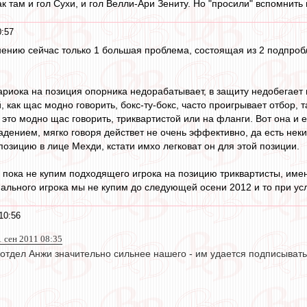
к там и гол Сухи, и гол Велли-Ари Зениту. Но "просили" вспомнить 
0:57
ению сейчас только 1 большая проблема, состоящая из 2 подпроб
Кариока на позиция опорника недорабатывает, в защиту недобегает
, как щас модно говорить, бокс-ту-бокс, часто проигрывает отбор,
 это модно щас говорить, триквартистой или на фланги. Вот она и 
дением, мягко говоря действет не очень эффективно, да есть неки
позицию в лице Мехди, кстати имхо легковат он для этой позиции.
да, пока не купим подходящего игрока на позицию триквартисты, им
мального игрока мы не купим до следующей осени 2012 и то при усл
10:56
 сен 2011 08:35
 отдел Анжи значительно сильнее нашего - им удается подписывать