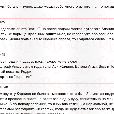
 - богаче и тупее. Даже мешки себе многого из того, на что покуш
10:51
пределами ли это "сотни", но после подачи Алекса с углового Алания
 и той же пары центральных защитников, не говоря уже обо всей об
Ковач, Йенчи подменял то Иранека справа, то Родригеса слева... 
0:48
в (подачи и удары, пасы накоротке не в счет).
и штраф Аяксу в этом году; голы Ари Жилине, Батона Анжи, Велли 
ный пока гол Родри.
арты на "хорошие".
10:48
м круге, у Карпина не было возможности хотя бы в 2-х матчах подря
том прекрасно знает, но валит все в одну кучу, сознательно на мой
ые. А по-поводу селекции, то я считаю селекцию нормальной, не су
т самый благоприятный график, когда не будет отмазок про те же т