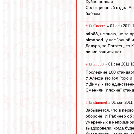
Хуйня полная.
Селекционный отдел Анжи
баблом.
#
Спектр
» 01 сен 2011 
mib83
, не знаю, не за 
simoned
, у нас "одной
Дедура, то Погатец, то 
линии защиты нет.
#
mib83
» 01 сен 2011 1
Последние 100 стандарто
У Алекса это гол Рохо 
У Димы - это единствен
Сменили "плохие" станд
#
simoned
» 01 сен 2011 
Забывается, что в перво
обороне. И Рабинер об э
умеренных в непримирим
выздоровели, когда буде