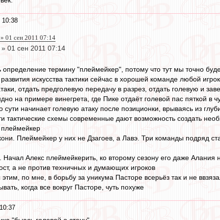
век.
 10:38
 » 01 сен 2011 07:14
 » 01 сен 2011 07:14
ть определение термину "плеймейкер", потому что тут мы точно буд
у развития искусства тактики сейчас в хорошей команде любой игр
аки, отдать предголевую передачу в разрез, отдать голевую и зав
дно на примере винегрета, где Пике отдаёт голевой пас пяткой в 
о сути начинает голевую атаку после позиционки, врываясь из глу
эти тактические схемы современные дают возможность создать необ
о плеймейкер
ни. Плеймейкер у них не Дзагоев, а Лавэ. Три команды подряд став
 Начал Алекс плеймейкерить, ко второму сезону его даже Алания 
ост, а не против техничных и думающих игроков
с этим, по мне, в борьбу за уникума Пасторе всерьёз так и не ввзя
ывать, когда все вокруг Пасторе, чуть похуже
10:37