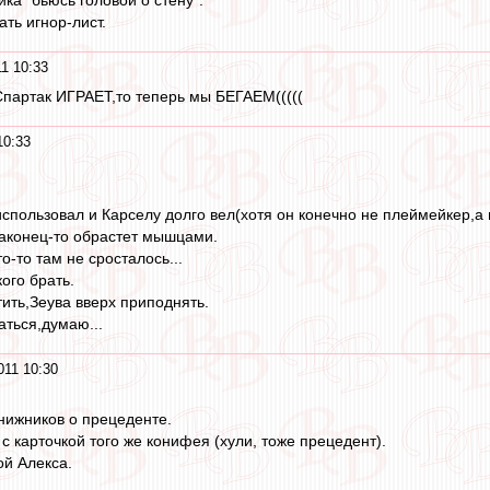
ка "бьюсь головой о стену".
ть игнор-лист.
1 10:33
партак ИГРАЕТ,то теперь мы БЕГАЕМ(((((
10:33
использовал и Карселу долго вел(хотя он конечно не плеймейкер,а
наконец-то обрастет мышцами.
-то там не сросталось...
ого брать.
ить,Зеува вверх приподнять.
аться,думаю...
011 10:30
нижников о прецеденте.
с карточкой того же конифея (хули, тоже прецедент).
ой Алекса.