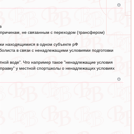
в
о причинам, не связанным с переходом (трансфером)
ски находящимися в одном субъекте рФ
тболиста в связи с ненадлежащими условиями подготовки
утной воде". Что например такое "ненадлежащие условия
а справку" у местной спортшколы о ненадлежащих условиях