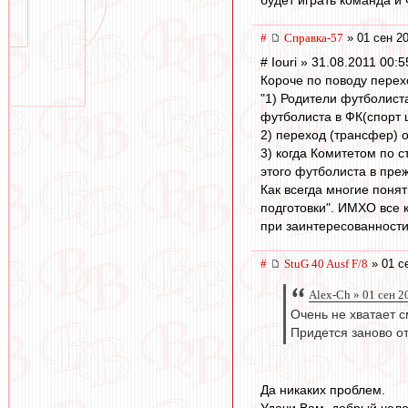
будет играть команда и 
#
Справка-57
» 01 сен 20
# Iouri » 31.08.2011 00:5
Короче по поводу перех
"1) Родители футболист
футболиста в ФК(спорт 
2) переход (трансфер) 
3) когда Комитетом по 
этого футболиста в пре
Как всегда многие поня
подготовки". ИМХО все к
при заинтересованности 
#
StuG 40 Ausf F/8
» 01 с
Alex-Ch » 01 сен 2
Очень не хватает с
Придется заново от
Да никаких проблем.