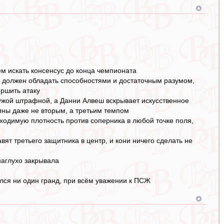
ем искать консенсус до конца чемпионата
ок должен обладать способностями и достаточным разумом,
ершить атаку
чужой штрафной, а Данни Алвеш вскрывает искусственное
бины даже не вторым, а третьим темпом
ходимую плотность против соперника в любой точке поля,
ят третьего защитника в центр, и кони ничего сделать не
наглухо закрывала
зался ни один гранд, при всём уважении к ПСЖ