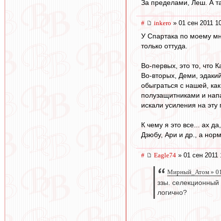
За пределами, Леш. А та
#
inkero
» 01 сен 2011 1
У Спартака по моему мн
только оттуда.
Во-первых, это то, что 
Во-вторых, Деми, эдакий
обыграться с нашей, как
полузащитниками и напа
искали усиления на эту 
К чему я это все... ах 
Дзюбу, Ари и др., а нор
#
Eagle74
» 01 сен 2011 
Мирный_Атом » 01
ззы. селекционный
логично?