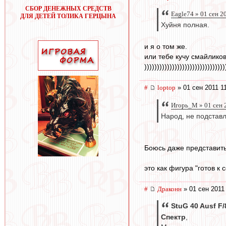
СБОР ДЕНЕЖНЫХ СРЕДСТВ
Eagle74 » 01 сен 2
ДЛЯ ДЕТЕЙ ТОЛИКА ГЕРЦЫНА
Хуйня полная.
и я о том же.
или тебе кучу смайликов
))))))))))))))))))))))))))))))))
#
loptop
» 01 сен 2011 1
Игорь_М » 01 сен 
Народ, не подстав
Боюсь даже представить
это как фигура "готов к с
#
Драконн
» 01 сен 2011
StuG 40 Ausf F/
Спектр
,