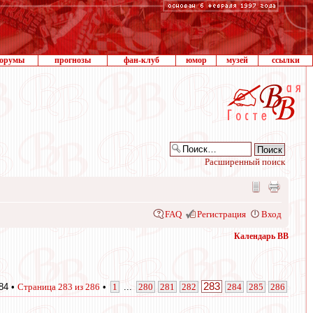
орумы
прогнозы
фан-клуб
юмор
музей
ссылки
Расширенный поиск
FAQ
Регистрация
Вход
Календарь ВВ
283
84 •
Страница
283
из
286
•
1
...
280
281
282
284
285
286