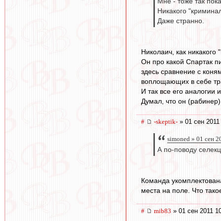
Мне - тоже так пок
Никакого "криминал
Даже странно.
Николаич, как никакого 
Он про какой Спартак п
здесь сравнение с коня
воплощающих в себе тр
И так все его аналогии 
Думал, что он (рабинер)
#
-skeptik-
» 01 сен 2011
simoned » 01 сен 2
А по-поводу селекц
Команда укомплектована
места на поле. Что тако
#
mib83
» 01 сен 2011 1