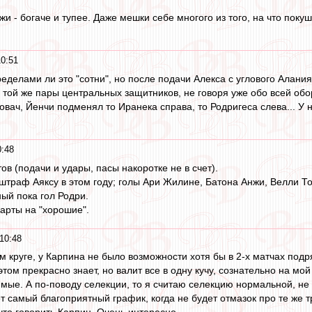
 - богаче и тупее. Даже мешки себе многого из того, на что покуш
10:51
пределами ли это "сотни", но после подачи Алекса с углового Алания
 и той же пары центральных защитников, не говоря уже обо всей об
Ковач, Йенчи подменял то Иранека справа, то Родригеса слева... 
0:48
в (подачи и удары, пасы накоротке не в счет).
и штраф Аяксу в этом году; голы Ари Жилине, Батона Анжи, Велли 
ный пока гол Родри.
арты на "хорошие".
10:48
м круге, у Карпина не было возможности хотя бы в 2-х матчах подря
том прекрасно знает, но валит все в одну кучу, сознательно на мой
ые. А по-поводу селекции, то я считаю селекцию нормальной, не су
т самый благоприятный график, когда не будет отмазок про те же т