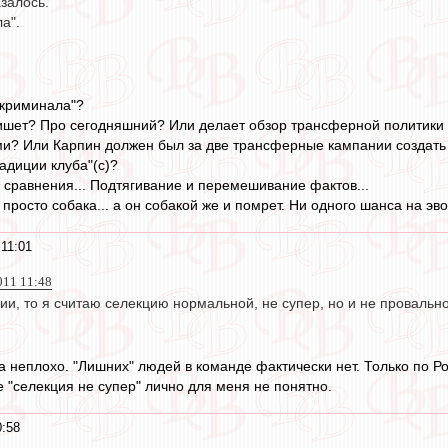
азалось.
а".
"криминала"?
ишет? Про сегодняшний? Или делает обзор трансферной политики 
ми? Или Карпин должен был за две трансферные кампании создать с
адиции клуба"(с)?
и сравнения... Подтягивание и перемешивание фактов...
 просто собака... а он собакой же и помрет. Ни одного шанса на э
 11:01
011 11:48
ии, то я считаю селекцию нормальной, не супер, но и не провально
 неплохо. "Лишних" людей в команде фактически нет. Только по Р
е "селекция не супер" лично для меня не понятно.
0:58