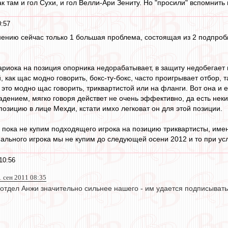
к там и гол Сухи, и гол Велли-Ари Зениту. Но "просили" вспомнить 
0:57
ению сейчас только 1 большая проблема, состоящая из 2 подпроб
Кариока на позиция опорника недорабатывает, в защиту недобегает
, как щас модно говорить, бокс-ту-бокс, часто проигрывает отбор,
 это модно щас говорить, триквартистой или на фланги. Вот она и 
дением, мягко говоря действет не очень эффективно, да есть неки
позицию в лице Мехди, кстати имхо легковат он для этой позиции.
да, пока не купим подходящего игрока на позицию триквартисты, им
мального игрока мы не купим до следующей осени 2012 и то при усл
10:56
 сен 2011 08:35
 отдел Анжи значительно сильнее нашего - им удается подписывать