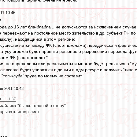
что говорить Карпин. Очень интересно.
11 10:46
5
ода до 16 лет бла-блабла ...не допускаются за исключением случае
а переезжают на постоянное место жительство в др. субъект РФ п
школу), находящийся в этом регионе;
осуществляется между ФК (спорт школами), юридически и фактиче
статусу игроков будет принято решение о разрешении перехода фу
жнем ФК (спорт школе)."
тия не определены или расплывчаты и многое будет решаться в "м
ак всегда будет упираться в деньги и адм ресурс и получить "тип
"топ-клуба" труда по моему не составит.
ен 2011 10:43
011 11:37
майлика "бьюсь головой о стену".
крывать игнор-лист.