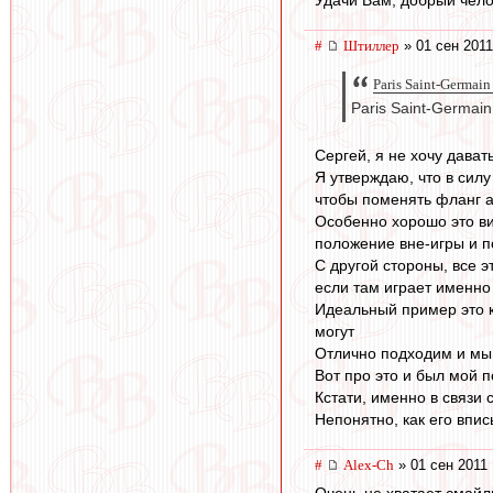
Удачи Вам, добрый чело
#
Штиллер
» 01 сен 2011
Paris Saint-Germain
Paris Saint-Germain
Сергей, я не хочу дава
Я утверждаю, что в сил
чтобы поменять фланг ат
Особенно хорошо это ви
положение вне-игры и п
С другой стороны, все 
если там играет именн
Идеальный пример это ко
могут
Отлично подходим и мы.
Вот про это и был мой п
Кстати, именно в связи 
Непонятно, как его впис
#
Alex-Ch
» 01 сен 2011 