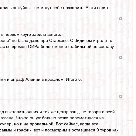
ались онжуйцы - не могут себе позволить. А эти сорят
 в первом круге забила автогол.
ороне" не было даже при Старкове. С Видичем играли то
У нас со времен ОИРа более-менее стабильной по составу
Томи и штраф Алании в прошлом. Итого 6.
д выставить одних и тех же центр.защ., не говоря о всей
 взгляд. Что-то он уж больно резко переметнулся из
пер, но и не провальной. Вот сейчас, когда все
равмы и график, вот и посмотрим в оставшиеся 9 туров как