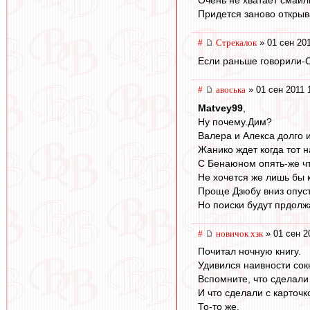
Очень не хватает смайли
Придется заново открыва
#
Стрекалок
» 01 сен 201
Если раньше говорили-С
#
авоська
» 01 сен 2011 
Matvey99
,
Ну почему.Дим?
Валера и Алекса долго 
Жанико ждет когда тот 
C Бенаюном опять-же что
Не хочется же лишь бы к
Проще Дзюбу вниз опуст
Но поиски будут прдолж
#
новичок хзк
» 01 сен 2
Почитал ночную книгу.
Удивился наивности сок
Вспомните, что сделали 
И что сделали с карточк
То-то же.