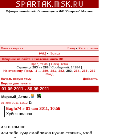
Официальный сайт болельщиков ФК "Спартак" Москва
Полная версия
Вход
•
Регистрация
FAQ
•
Поиск
Общение на сайте
Гостевая книга ВВ
»
Пред. тема
|
След. тема
Страница
283
из
286
[ Сообщений: 14284 ]
На страницу
Пред.
1
...
280
,
281
,
282
,
283
,
284
,
285
,
286
След.
Начать новую тему
Добавить
Версия для печати
01.09.2011 - 30.09.2011
Мирный_Атом
-
01 сен 2011 11:12
Eagle74 » 01 сен 2011, 10:56
Хуйня полная.
и я о том же.
или тебе кучу смайликов нужно ставить, чтоб