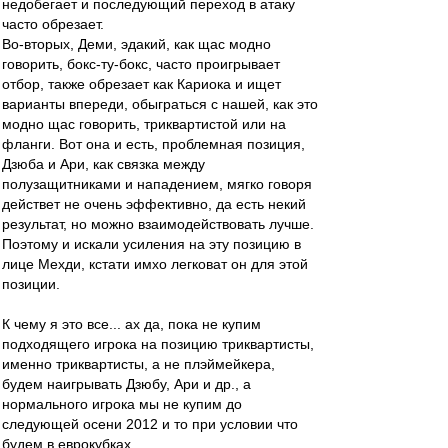
недобегает и последующий переход в атаку
часто обрезает.
Во-вторых, Деми, эдакий, как щас модно
говорить, бокс-ту-бокс, часто проигрывает
отбор, также обрезает как Кариока и ищет
варианты впереди, обыграться с нашей, как это
модно щас говорить, триквартистой или на
фланги. Вот она и есть, проблемная позиция,
Дзюба и Ари, как связка между
полузащитниками и нападением, мягко говоря
действет не очень эффективно, да есть некий
результат, но можно взаимодействовать лучше.
Поэтому и искали усиления на эту позицию в
лице Мехди, кстати имхо легковат он для этой
позиции.
К чему я это все... ах да, пока не купим
подходящего игрока на позицию триквартисты,
именно триквартисты, а не плэймейкера,
будем наигрывать Дзюбу, Ари и др., а
нормального игрока мы не купим до
следующей осени 2012 и то при условии что
будем в еврокубках.