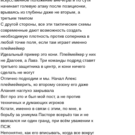
искусственное положение вне-игры и по сути
начинает голевую атаку после позиционки,
врываясь из глубины даже не вторым, а
третьим темпом
С другой стороны, все эти тактические схемы
современные дают возможность создать
необходимую плотность против соперника в
любой точке поля, если там играет именно
плеймейкер
Идеальный пример это кони. Плеймейкер у них
не Дзагоев, а Лавэ. Три команды подряд ставят
третьего защитника в центр, и кони ничего
сделать не могут
Отлично подходим и мы. Начал Алекс
плеймейкерить, ко второму сезону его даже
Алания наглухо закрывала
Вот про это и был мой пост, а не против
техничных и думающих игроков
Кстати, именно в связи с этим, по мне, в
борьбу за уникума Пасторе всерьёз так и не
ввзязался ни один гранд, при всём уважении к
ПСЖ
Непонятно, как его вписывать, когда все вокруг