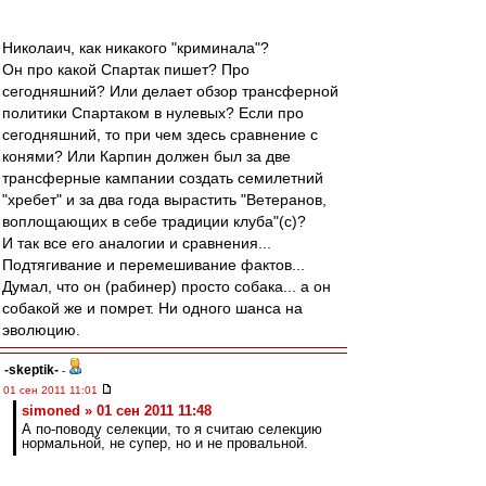
Николаич, как никакого "криминала"?
Он про какой Спартак пишет? Про
сегодняшний? Или делает обзор трансферной
политики Спартаком в нулевых? Если про
сегодняшний, то при чем здесь сравнение с
конями? Или Карпин должен был за две
трансферные кампании создать семилетний
"хребет" и за два года вырастить "Ветеранов,
воплощающих в себе традиции клуба"(с)?
И так все его аналогии и сравнения...
Подтягивание и перемешивание фактов...
Думал, что он (рабинер) просто собака... а он
собакой же и помрет. Ни одного шанса на
эволюцию.
-skeptik-
-
01 сен 2011 11:01
simoned » 01 сен 2011 11:48
А по-поводу селекции, то я считаю селекцию
нормальной, не супер, но и не провальной.