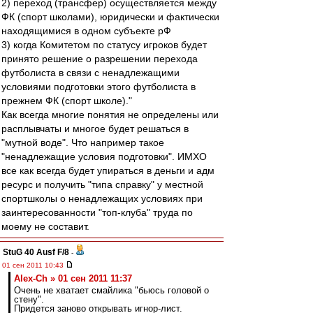
2) переход (трансфер) осуществляется между
ФК (спорт школами), юридически и фактически
находящимися в одном субъекте рФ
3) когда Комитетом по статусу игроков будет
принято решение о разрешении перехода
футболиста в связи с ненадлежащими
условиями подготовки этого футболиста в
прежнем ФК (спорт школе)."
Как всегда многие понятия не определены или
расплывчаты и многое будет решаться в
"мутной воде". Что например такое
"ненадлежащие условия подготовки". ИМХО
все как всегда будет упираться в деньги и адм
ресурс и получить "типа справку" у местной
спортшколы о ненадлежащих условиях при
заинтересованности "топ-клуба" труда по
моему не составит.
StuG 40 Ausf F/8
-
01 сен 2011 10:43
Alex-Ch » 01 сен 2011 11:37
Очень не хватает смайлика "бьюсь головой о
стену".
Придется заново открывать игнор-лист.