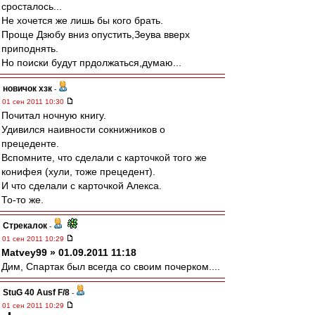
сросталось...
Не хочется же лишь бы кого брать.
Проще Дзюбу вниз опустить,Зеува вверх
приподнять.
Но поиски будут прдолжаться,думаю...
новичок хзк
-
01 сен 2011 10:30
Почитал ночную книгу.
Удивился наивности сокнижников о
прецеденте.
Вспомните, что сделали с карточкой того же
конифея (хули, тоже прецедент).
И что сделали с карточкой Алекса.
То-то же.
Стрекалок
-
01 сен 2011 10:29
Matvey99 » 01.09.2011 11:18
Дим, Спартак был всегда со своим почерком....
StuG 40 Ausf F/8
-
01 сен 2011 10:29