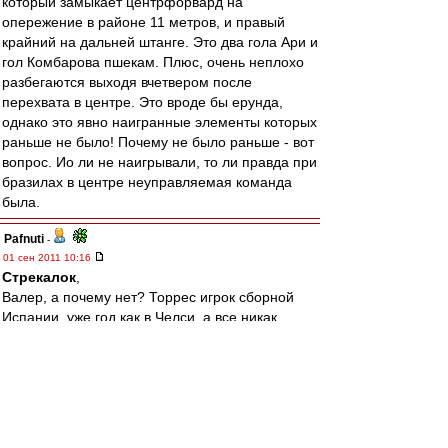
который замыкает центрфорвард на
опережение в районе 11 метров, и правый
крайний на дальней штанге. Это два гола Ари и
гол Комбарова пшекам. Плюс, очень неплохо
разбегаются выходя вчетвером после
перехвата в центре. Это вроде бы ерунда,
однако это явно наигранные элементы которых
раньше не было! Почему не было раньше - вот
вопрос. Ио ли не наигрывали, то ли правда при
бразилах в центре неуправляемая команда
была.
Pafnuti
-
01 сен 2011 10:16
Стрекалок
,
Валер, а почему нет? Торрес игрок сборной
Испании, уже год как в Челси, а все никак...
simoned
-
01 сен 2011 10:13
Рабинер продолжает поливать Спартак грязью.
И это не конструктивная критика, а полив!
Редкостная гнида!