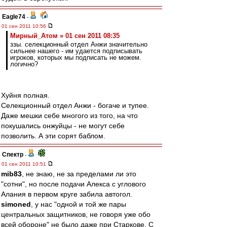
Eagle74
-
01 сен 2011 10:56
Мирный_Атом » 01 сен 2011 08:35
ззы. селекционный отдел Анжи значительно
сильнее нашего - им удается подписывать
игроков, которых мы подписать не можем.
логично?
Хуйня полная.
Селекционный отдел Анжи - богаче и тупее.
Даже мешки себе многого из того, на что
покушались онжуйцы - не могут себе
позволить. А эти сорят баблом.
Спектр
-
01 сен 2011 10:51
mib83
, не знаю, не за пределами ли это
"сотни", но после подачи Алекса с углового
Алания в первом круге забила автогол.
simoned
, у нас "одной и той же пары
центральных защитников, не говоря уже обо
всей обороне" не было даже при Старкове. С