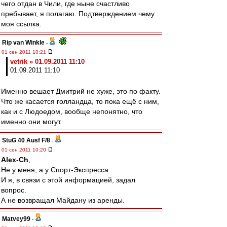
чего отдан в Чили, где ныне счастливо
пребывает, я полагаю. Подтверждением чему
моя ссылка.
Rip van Winkle
-
01 сен 2011 10:21
vetrik » 01.09.2011 11:10
01.09.2011 11:10
Именно вешает Дмитрий не хуже, это по факту.
Что же касается голландца, то пока ещё с ним,
как и с Людоедом, вообще непонятно, что
именно они могут.
StuG 40 Ausf F/8
-
01 сен 2011 10:20
Alex-Ch
,
Не у меня, а у Спорт-Экспресса.
И я, в связи с этой информацией, задал
вопрос.
А не возвращал Майдану из аренды.
Matvey99
-