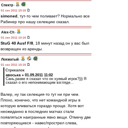
Спектр
-
01 сен 2011 10:16
simoned
, тут-то чем поливает? Нормально все
Рабинер про нашу селекцию сказал.
Alex-Ch
-
01 сен 2011 10:16
StuG 40 Ausf F/8
, 18 минут назад он у вас был
возвращен из аренды.
Лохматый
-
01 сен 2011 10:16
Стрекалок
авоська » 01.09.2011 11:02
Сань,разве я сказал что он хуевый игрок?))) Я
сказал о его непонимающим взгляде...
Валер, ну так селекция-то тут ни при чем.
Плохо, конечно, что нет командной игры в
которую вливаться гораздо проще. Хотя вот
неожиданно в последних матчах стали
появляться наигранные явно вещи. Отмечу две
повторяющиеся - навес/прострел слева,