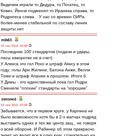
Видичем играли то Дедура, то Погатец, то
Ковач, Йенчи подменял то Иранека справа, то
Родригеса слева... У нас со времен ОИРа
более-менее стабильной по составу линии
защиты нет.
mib83
-
01 сен 2011 10:48
Последние 100 стандартов (подачи и удары,
пасы накоротке не в счет).
У Алекса это гол Рохо и штраф Аяксу в этом
году; голы Ари Жилине, Батона Анжи, Велли
Томи и штраф Алании в прошлом. Итого 6.
У Димы - это единственный пока гол Родри.
Сменили "плохие" стандарты на "хорошие".
simoned
-
01 сен 2011 10:48
Забывается, что в первом круге, у Карпина не
было возможности хотя бы в 2-х матчах подряд
выставить одних и тех же центр.защ., не говоря
о всей обороне. И Рабинер об этом прекрасно
знает, но валит все в одну кучу, сознательно на