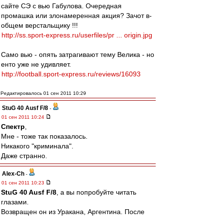
сайте СЭ с вью Габулова. Очередная
промашка или злонамеренная акция? Зачот в-
общем верстальщику !!!
http://ss.sport-express.ru/userfiles/pr ... origin.jpg
Само вью - опять затрагивают тему Велика - но
енто уже не удивляет.
http://football.sport-express.ru/reviews/16093
Редактировалось 01 сен 2011 10:29
StuG 40 Ausf F/8
-
01 сен 2011 10:24
Спектр
,
Мне - тоже так показалось.
Никакого "криминала".
Даже странно.
Alex-Ch
-
01 сен 2011 10:23
StuG 40 Ausf F/8
, а вы попробуйте читать
глазами.
Возвращен он из Уракана, Аргентина. После