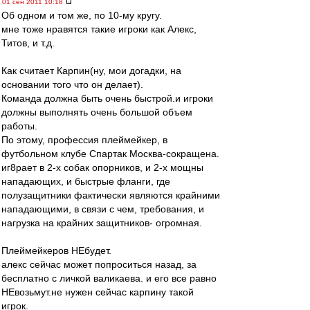
01 сен 2011 10:18
Об одном и том же, по 10-му кругу.
мне тоже нравятся такие игроки как Алекс,
Титов, и т.д.
Как считает Карпин(ну, мои догадки, на
основании того что он делает).
Команда должна быть очень быстрой.и игроки
должны выполнять очень большой объем
работы.
По этому, профессия плеймейкер, в
футбольном клубе Спартак Москва-сокращена.
иг8рает в 2-х собак опорников, и 2-х мощны
нападающих, и быстрые фланги, где
полузащитники фактически являются крайними
нападающими, в связи с чем, требования, и
нагрузка на крайних защитников- огромная.
Плеймейкеров НЕбудет.
алекс сейчас может попроситься назад, за
бесплатно с личкой валикаева. и его все равно
НЕвозьмут.не нужен сейчас карпину такой
игрок.