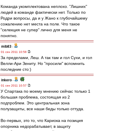
Команда укомплектована неплохо. "Лишних"
людей в команде фактически нет. Только по
Родри вопросы, да и у Жано к глубочайшему
сожалению нет места на поле. Что такое
"селекция не супер" лично для меня не
понятно.
mib83
-
01 сен 2011 10:58
За пределами, Леш. А так там и гол Сухи, и гол
Велли-Ари Зениту. Но "просили" вспомнить
последние сто:)
inkero
-
01 сен 2011 10:57
У Спартака по моему мнению сейчас только 1
большая проблема, состоящая из 2
подпроблем. Это центральная зона
полузащиты, все наши беды только оттуда.
Во-первых, это то, что Кариока на позиция
опорника недорабатывает, в защиту