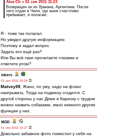
Alex-Ch » 01 сен 2011 11:23
Возвращен он из Уракана, Аргентина. После
чего отдан в Чили, где ныне счастливо
пребывает, я полагаю.
Я - тоже так полагал.
Но увидел другую информацию.
Поэтому и задал вопрос.
Задать его ещё раз?
Или Вы всё-таки прочитаете глазами и
ответите ртом?
inkero
-
01 сен 2011 10:28
Matvey99
, Жано, по уму, надо на фланг
наигрывать. Тогда на подмену сгодится. С
другой стороны у нас Деми и Кариоку с трудом
можно назвать собаками, имхо немного другие
функции у них.
MGD
-
01 сен 2011 10:27
Довольно забавное фото поместил у себя на