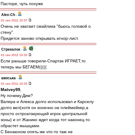
Пасторе, чуть похуже
Alex-Ch
-
01 сен 2011 10:37
Очень не хватает смайлика "бьюсь головой о
стену".
Придется заново открывать игнор-лист.
Стрекалок
-
01 сен 2011 10:33
Если раньше говорили-Спартак ИГРАЕТ,то
теперь мы БЕГАЕМ(((((
авоська
-
01 сен 2011 10:33
Matvey99
,
Ну почему.Дим?
Валера и Алекса долго использовал и Карселу
долго вел(хотя он конечно не плеймейкер,а
просто остроатакующий игрок центральной
зоны) и от Жанико ждет когда тот наконец-то
обрастет мышцами.
C Бенаюном опять-же что-то там не